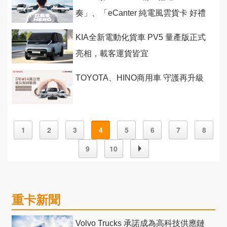
奏」、「eCanter 純電風雲貨卡 好禮
二選一」
KIA全新電動化貨車 PV5 量產版正式
亮相，載客運貨皆宜
TOYOTA、HINO商用車 守護再升級
1
2
3
4
5
6
7
8
9
10
重卡新聞
Volvo Trucks 承諾成為高科技供應鏈