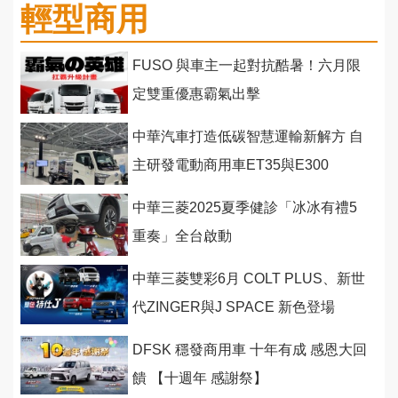
輕型商用
FUSO 與車主一起對抗酷暑！六月限
定雙重優惠霸氣出擊
中華汽車打造低碳智慧運輸新解方 自
主研發電動商用車ET35與E300
中華三菱2025夏季健診「冰冰有禮5
重奏」全台啟動
中華三菱雙彩6月 COLT PLUS、新世
代ZINGER與J SPACE 新色登場
DFSK 穩發商用車 十年有成 感恩大回
饋 【十週年 感謝祭】