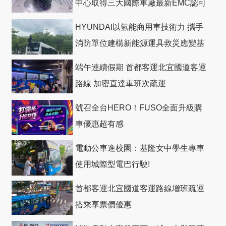
中心取得三大國際車廠最新EMC認可
HYUNDAI以氫能商用車技術力 攜手
消防單位建構新能源運具救災應變基
礎
端午連續假期 首都客運北宜國道客運
路線 加密直達車班次疏運
號召全台HERO！FUSO全面升級購
車優惠超有感
電動公車進校園：基隆女中學生專車
使用城際型電巴行駛!
首都客運北宜國道客運路線增班疏運
搭乘享票價優惠