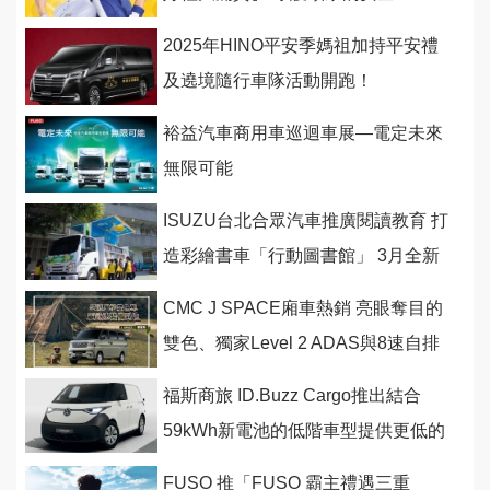
2025年HINO平安季媽祖加持平安禮
及遶境隨行車隊活動開跑！
裕益汽車商用車巡迴車展—電定未來
無限可能
ISUZU台北合眾汽車推廣閱讀教育 打
造彩繪書車「行動圖書館」 3月全新
啟航
CMC J SPACE廂車熱銷 亮眼奪目的
雙色、獨家Level 2 ADAS與8速自排
車型是熱賣關鍵
福斯商旅 ID.Buzz Cargo推出結合
59kWh新電池的低階車型提供更低的
起跳價
FUSO 推「FUSO 霸主禮遇三重