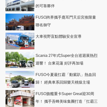
的可靠夥伴
FUSO跨界攜手鹿耳門天后宮推限量
聯名御守
大車視野盲點體驗安全宣導
Scania 27年式Super全台巡迴展熱烈
迴響！ 台東花蓮 好評再加場
FUSO今夏最扛霸「動紫趴」熱血回
歸！ 經典車系回歸樂天桃猿主場
FUSO旗艦重卡Super Great迎30周
年！ 攜手吾蜂美味集團打造「扛霸三