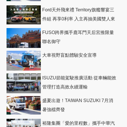
Ford天外飛來禮 Territory旗艦響宴三
件組 再享0利率 入主再抽美國雙人來
回機票
FUSO跨界攜手鹿耳門天后宮推限量
聯名御守
大車視野盲點體驗安全宣導
ISUZU節能駕駛推廣活動 從車輛能效
管理打造高效永續運輸
盛夏出遊！TAIWAN SUZUKI 7月消
暑強檔齊發
裕隆集團「愛的里程數」攜手中華汽