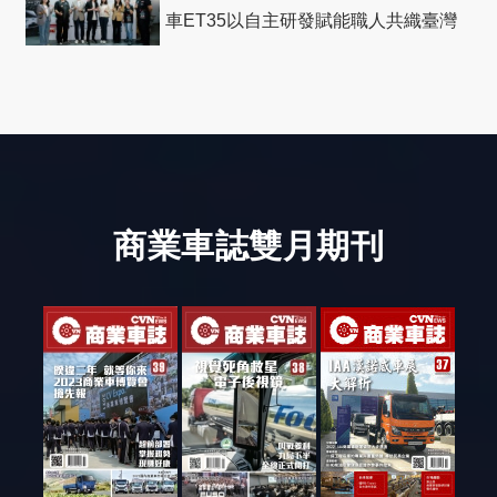
車ET35以自主研發賦能職人共織臺灣
社會善循環
商業車誌雙月期刊