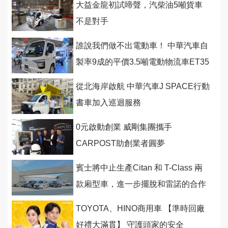
大益金龍初試啼聲，汽柴油5噸貨車
不是對手
誰說我們做不出電動車！ 中華汽車自
製率9成的平價3.5噸電動物流車ET35
今首度亮相8月量產
從北海岸啟航 中華汽車J SPACE行動
書車加入巡迴服務
0元啟動創業 威剛集團攜手
CARPOST助創業者圓夢
賓士將中止生產Citan 和 T-Class 兩
款廂型車，進一步擺脫和雷諾的合作
關係
TOYOTA、HINO商用車 【準時回廠
好禮大滿貫】 守護頭家的安全