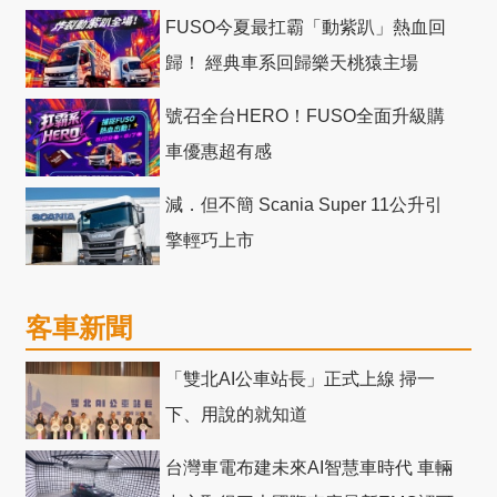
十」 主題店
FUSO今夏最扛霸「動紫趴」熱血回
歸！ 經典車系回歸樂天桃猿主場
號召全台HERO！FUSO全面升級購
車優惠超有感
減．但不簡 Scania Super 11公升引
擎輕巧上市
客車新聞
「雙北AI公車站長」正式上線 掃一
下、用說的就知道
台灣車電布建未來AI智慧車時代 車輛