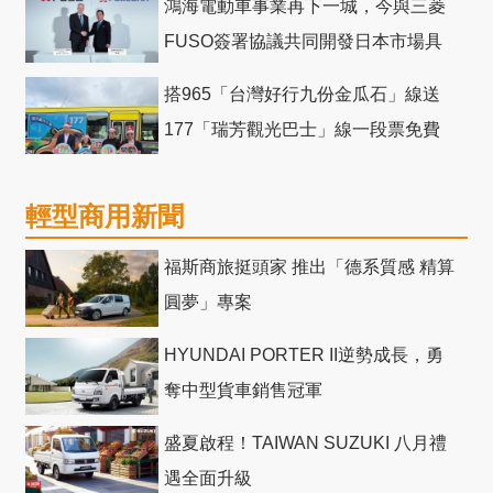
鴻海電動車事業再下一城，今與三菱
FUSO簽署協議共同開發日本市場具
競爭力電動巴士
搭965「台灣好行九份金瓜石」線送
177「瑞芳觀光巴士」線一段票免費
輕型商用新聞
福斯商旅挺頭家 推出「德系質感 精算
圓夢」專案
HYUNDAI PORTER II逆勢成長，勇
奪中型貨車銷售冠軍
盛夏啟程！TAIWAN SUZUKI 八月禮
遇全面升級