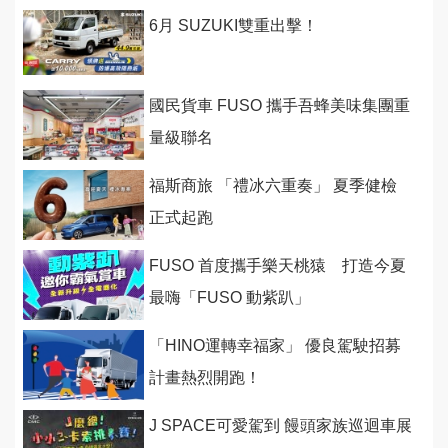
6月 SUZUKI雙重出擊！
國民貨車 FUSO 攜手吾蜂美味集團重
量級聯名
福斯商旅 「禮冰六重奏」 夏季健檢
正式起跑
FUSO 首度攜手樂天桃猿 打造今夏
最嗨「FUSO 動紫趴」
「HINO運轉幸福家」 優良駕駛招募
計畫熱烈開跑！
J SPACE可愛駕到 饅頭家族巡迴車展