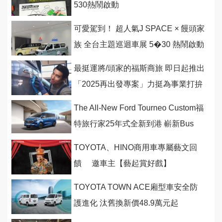
530熱鬧啟動
可愛駕到！ 超人氣J SPACE × 饅頭家
族 全台主題巡迴車展 5�30 熱鬧啟動
最挺運將/頭家的福斯商旅 即日起推出
「2025再出發專案」力挺為事業打拚
的你
The All-New Ford Tourneo Custom福
特旅行家25年式全新到港 嶄新Bus
Titanium Pro八座
TOYOTA、HINO商用車專屬藝文回
饋 邀車主【藝起賞好戲】
TOYOTA TOWN ACE廂型車安全防
護進化 汰舊換新價48.9萬元起