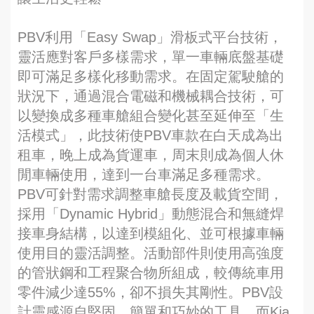
PBV利用「Easy Swap」滑板式平台技術，
靈活應對客戶多樣需求，單一車輛底盤基礎
即可滿足多樣化移動需求。在固定駕駛艙的
狀況下，通過混合電磁和機械耦合技術，可
以變換成多種車艙組合變化甚至延伸至「生
活模式」，此技術使PBV車款在白天成為出
租車，晚上成為貨運車，周末則成為個人休
閒車輛使用，達到一台車滿足多種需求。
PBV可針對需求調整車艙長度及載貨空間，
採用「Dynamic Hybrid」動態混合和無縫焊
接車身結構，以達到模組化、並可根據車輛
使用目的靈活調整。活動部件則使用高強度
的管狀鋼和工程聚合物所組成，較傳統車用
零件減少達55%，卻不損失其剛性。PBV設
計靈感源自堅固、簡單和巧妙的工具，而Kia