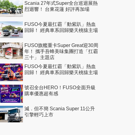
Scania 27年式Super全台巡迴展熱
烈迴響！ 台東花蓮 好評再加場
FUSO今夏最扛霸「動紫趴」熱血
回歸！ 經典車系回歸樂天桃猿主場
FUSO旗艦重卡Super Great迎30周
年！ 攜手吾蜂美味集團打造「扛霸
三十」 主題店
FUSO今夏最扛霸「動紫趴」熱血
回歸！ 經典車系回歸樂天桃猿主場
號召全台HERO！FUSO全面升級
購車優惠超有感
減．但不簡 Scania Super 11公升
引擎輕巧上市