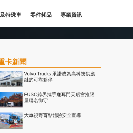
及特殊車
零件耗品
專業資訊
重卡新聞
Volvo Trucks 承諾成為高科技供應
鏈的可靠夥伴
FUSO跨界攜手鹿耳門天后宮推限
量聯名御守
大車視野盲點體驗安全宣導