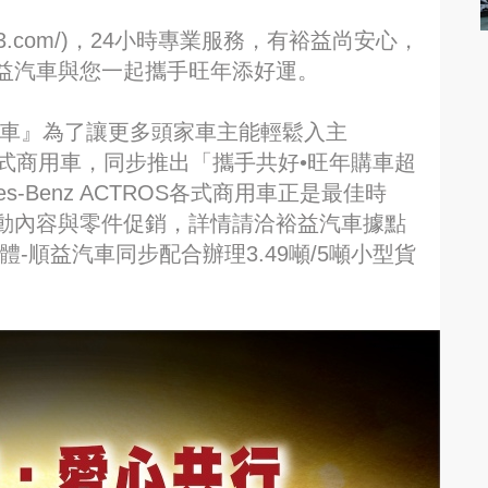
scan1443.com/)，24小時專業服務，有裕益尚安心，
益汽車與您一起攜手旺年添好運。
汽車』為了讓更多頭家車主能輕鬆入主
TROS各式商用車，同步推出「攜手共好•旺年購車超
s-Benz ACTROS各式商用車正是最佳時
動內容與零件促銷，詳情請洽裕益汽車據點
-順益汽車同步配合辦理3.49噸/5噸小型貨