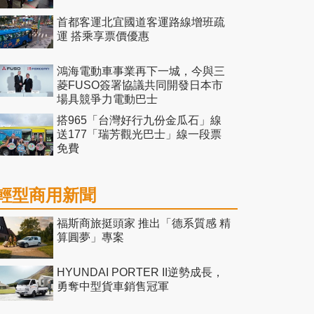
首都客運北宜國道客運路線增班疏
運 搭乘享票價優惠
鴻海電動車事業再下一城，今與三
菱FUSO簽署協議共同開發日本市
場具競爭力電動巴士
搭965「台灣好行九份金瓜石」線
送177「瑞芳觀光巴士」線一段票
免費
輕型商用新聞
福斯商旅挺頭家 推出「德系質感 精
算圓夢」專案
HYUNDAI PORTER II逆勢成長，
勇奪中型貨車銷售冠軍