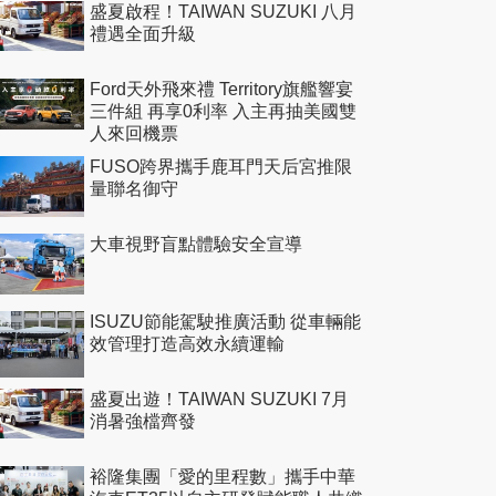
盛夏啟程！TAIWAN SUZUKI 八月
禮遇全面升級
Ford天外飛來禮 Territory旗艦響宴
三件組 再享0利率 入主再抽美國雙
人來回機票
FUSO跨界攜手鹿耳門天后宮推限
量聯名御守
大車視野盲點體驗安全宣導
ISUZU節能駕駛推廣活動 從車輛能
效管理打造高效永續運輸
盛夏出遊！TAIWAN SUZUKI 7月
消暑強檔齊發
裕隆集團「愛的里程數」攜手中華