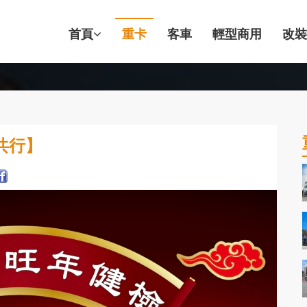
首頁
重卡
客車
輕型商用
改裝
共行】