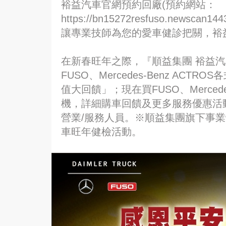
裕益汽車官網預約回廠(預約網站：
https://bn15272resfuso.new
讓專業技師為您的愛車健診把關，裕
在新春旺年之際，『順益集團 裕益
FUSO、Mercedes-Benz AC
值大回饋」；現在買FUSO、Mercede
機，詳細購車回饋及更多服務優惠活
營業/服務人員。※順益集團旗下事業體
車旺年健檢活動。