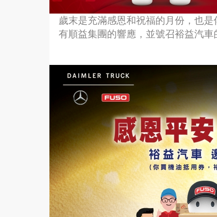
歲末是充滿感恩和祝福的月份，也是
有順益集團的響應，並號召裕益汽車