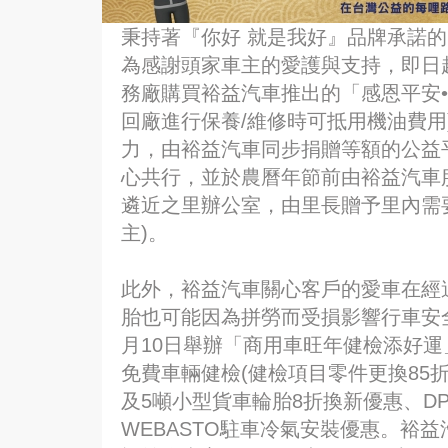
秉持著『你好 就是我好』品牌承諾的
為感謝頭家車主的愛護與支持，即日起∼
務廠購買裕益汽車推出的「感恩平安•
回廠進行保養/維修時可抵用機油費用
力，由裕益汽車同步捐贈等額的公益平
心共行，並於農曆年節前由裕益汽車
遴近之里辦公室，由里長贈予里內需
主)。
此外，裕益汽車關心客戶的愛車在經
胎也可能因為拼勞而受損影響行車安全
月10日舉辦「商用車旺年健檢添好運
免費車輛健檢(健檢項目零件更換85折優惠
及5噸小型貨車輪胎8折換新優惠、D
WEBASTO駐車冷氣安裝優惠。裕