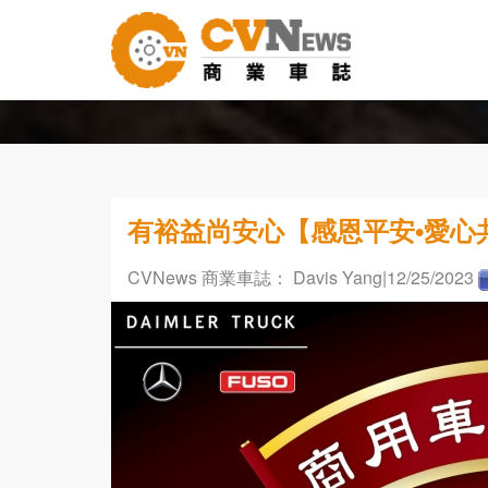
有裕益尚安心【感恩平安•愛心
CVNews 商業車誌： Davis Yang
|12/25/2023