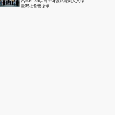
汽車ET35以自主研發賦能職人共織
臺灣社會善循環