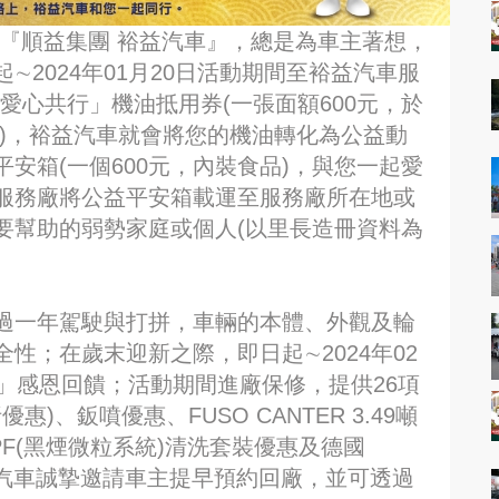
『順益集團 裕益汽車』，總是為車主著想，
2024年01月20日活動期間至裕益汽車服
愛心共行」機油抵用券(一張面額600元，於
)，裕益汽車就會將您的機油轉化為公益動
安箱(一個600元，內裝食品)，與您一起愛
服務廠將公益平安箱載運至服務廠所在地或
要幫助的弱勢家庭或個人(以里長造冊資料為
過一年駕駛與打拼，車輛的本體、外觀及輪
性；在歲末迎新之際，即日起∼2024年02
」感恩回饋；活動期間進廠保修，提供26項
)、鈑噴優惠、FUSO CANTER 3.49噸
PF(黑煙微粒系統)清洗套裝優惠及德國
益汽車誠摯邀請車主提早預約回廠，並可透過