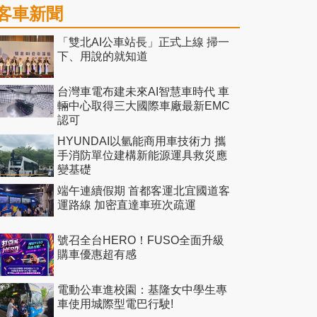
客車新聞
「雙北AI公車站長」正式上線 掃一
下、用說的就知道
台灣車電布建未來AI智慧車時代 車
輛中心取得三大國際車廠最新EMC
認可
HYUNDAI以氫能商用車技術力 攜
手消防單位建構新能源運具救災應
變基礎
端午連續假期 首都客運北宜國道客
運路線 加密直達車班次疏運
號召全台HERO！FUSO全面升級
購車優惠超有感
電動公車進校園：基隆女中學生專
車使用城際型電巴行駛!