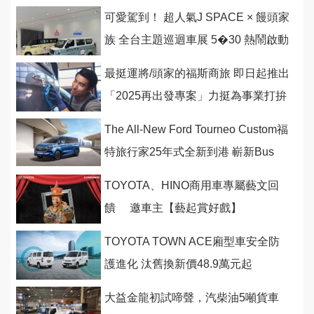
可愛駕到！ 超人氣J SPACE × 饅頭家
族 全台主題巡迴車展 5�30 熱鬧啟動
最挺運將/頭家的福斯商旅 即日起推出
「2025再出發專案」力挺為事業打拚
的你
The All-New Ford Tourneo Custom福
特旅行家25年式全新到港 嶄新Bus
Titanium Pro八座
TOYOTA、HINO商用車專屬藝文回
饋 邀車主【藝起賞好戲】
TOYOTA TOWN ACE廂型車安全防
護進化 汰舊換新價48.9萬元起
大益金龍初試啼聲，汽柴油5噸貨車