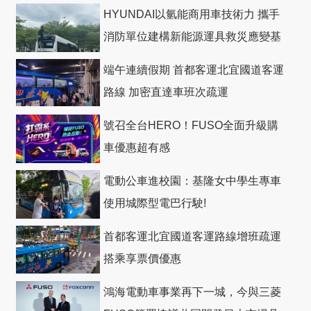
HYUNDAI以氫能商用車技術力 攜手
消防單位建構新能源運具救災應變基
礎
端午連續假期 首都客運北宜國道客運
路線 加密直達車班次疏運
號召全台HERO！FUSO全面升級購
車優惠超有感
電動公車進校園：基隆女中學生專車
使用城際型電巴行駛!
首都客運北宜國道客運路線增班疏運
搭乘享票價優惠
鴻海電動車事業再下一城，今與三菱