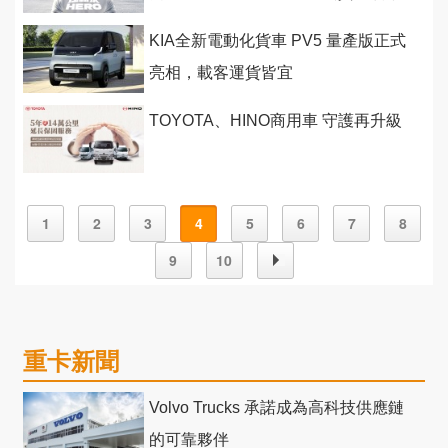
二選一」
KIA全新電動化貨車 PV5 量產版正式
亮相，載客運貨皆宜
TOYOTA、HINO商用車 守護再升級
1
2
3
4
5
6
7
8
9
10
重卡新聞
Volvo Trucks 承諾成為高科技供應鏈
的可靠夥伴