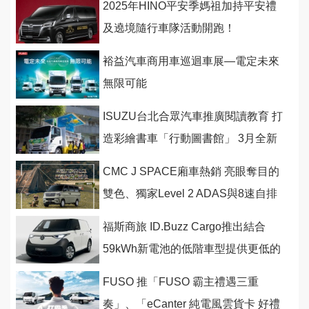
2025年HINO平安季媽祖加持平安禮
及遶境隨行車隊活動開跑！
裕益汽車商用車巡迴車展—電定未來
無限可能
ISUZU台北合眾汽車推廣閱讀教育 打
造彩繪書車「行動圖書館」 3月全新
啟航
CMC J SPACE廂車熱銷 亮眼奪目的
雙色、獨家Level 2 ADAS與8速自排
車型是熱賣關鍵
福斯商旅 ID.Buzz Cargo推出結合
59kWh新電池的低階車型提供更低的
起跳價
FUSO 推「FUSO 霸主禮遇三重
奏」、「eCanter 純電風雲貨卡 好禮