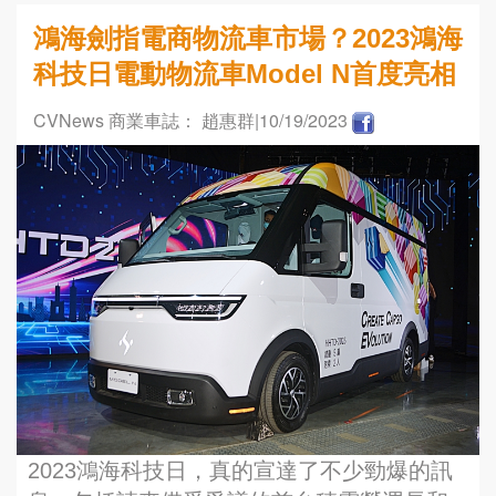
鴻海劍指電商物流車市場？2023鴻海
科技日電動物流車Model N首度亮相
CVNews 商業車誌： 趙惠群
|10/19/2023
2023鴻海科技日，真的宣達了不少勁爆的訊