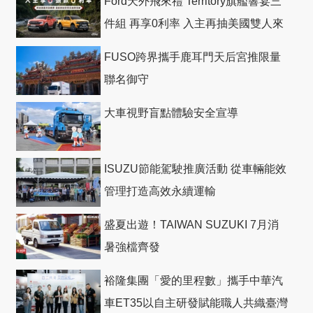
Ford天外飛來禮 Territory旗艦響宴三
件組 再享0利率 入主再抽美國雙人來
回機票
FUSO跨界攜手鹿耳門天后宮推限量
聯名御守
大車視野盲點體驗安全宣導
ISUZU節能駕駛推廣活動 從車輛能效
管理打造高效永續運輸
盛夏出遊！TAIWAN SUZUKI 7月消
暑強檔齊發
裕隆集團「愛的里程數」攜手中華汽
車ET35以自主研發賦能職人共織臺灣