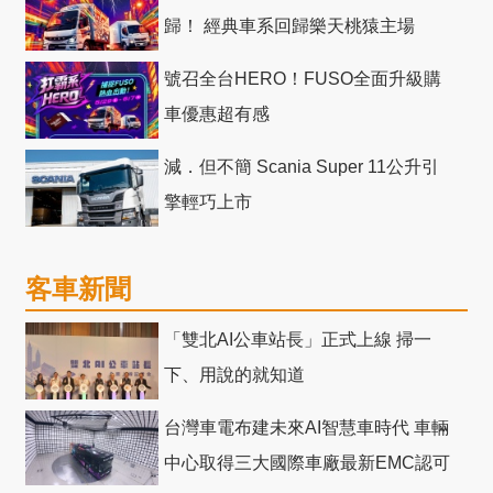
歸！ 經典車系回歸樂天桃猿主場
號召全台HERO！FUSO全面升級購
車優惠超有感
減．但不簡 Scania Super 11公升引
擎輕巧上市
客車新聞
「雙北AI公車站長」正式上線 掃一
下、用說的就知道
台灣車電布建未來AI智慧車時代 車輛
中心取得三大國際車廠最新EMC認可