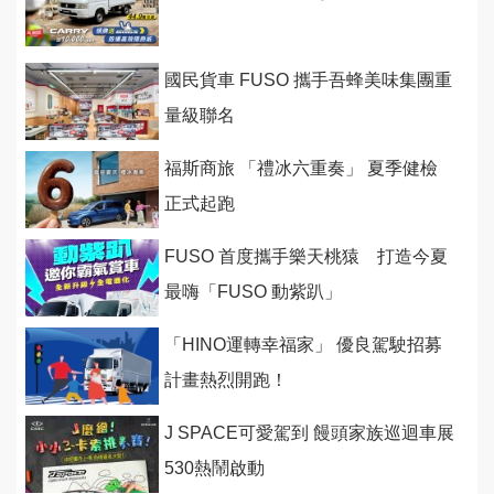
國民貨車 FUSO 攜手吾蜂美味集團重
量級聯名
福斯商旅 「禮冰六重奏」 夏季健檢
正式起跑
FUSO 首度攜手樂天桃猿 打造今夏
最嗨「FUSO 動紫趴」
「HINO運轉幸福家」 優良駕駛招募
計畫熱烈開跑！
J SPACE可愛駕到 饅頭家族巡迴車展
530熱鬧啟動