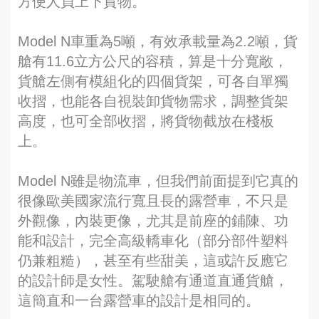
方便人員上下貨物。
Model N車重為5噸，有效承載量為2.2噸，貨
艙有11.6立方公尺的容積，算是十分寬敞，
貨艙左側有模組化的四個貨架，可各自單獨
收摺，也能各自視裝卸貨物需求，調整貨架
高度，也可全部收摺，將貨物截放在棧板
上。
Model N雖是物流車，但我們前面提到它真的
很像歐美國家流行寬且長的露營車，不只是
外觀像，內裝更像，尤其是前座的鋪陳、功
能和設計，完全高級轎車化（部分部件塑料
仍兼粗糙），甚至有些甜美，這或許反應它
的設計師是女性。駕駛艙有通道直通貨艙，
這簡直和一台露營車的設計是相同的。