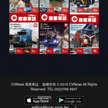
CVNews 商業車誌 版權所有 © 2016 CVNews All Rights
Reserved. TEL:(02)2768-9907
editor@cvn.com.tw