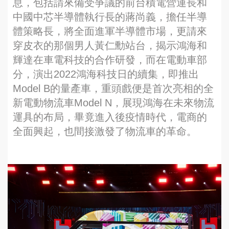
息，包括請來備受爭議的前台積電營運長和
中國中芯半導體執行長的蔣尚義，擔任半導
體策略長，將全面進軍半導體市場，更請來
穿皮衣的那個男人黃仁勳站台，揭示鴻海和
輝達在車電科技的合作研發，而在電動車部
分，演出2022鴻海科技日的續集，即推出
Model B的量產車，重頭戲便是首次亮相的全
新電動物流車Model N，展現鴻海在未來物流
運具的布局，畢竟進入後疫情時代，電商的
全面興起，也間接激發了物流車的革命。