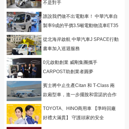
不是對手
誰說我們做不出電動車！ 中華汽車自
製率9成的平價3.5噸電動物流車ET35
今首度亮相8月量產
從北海岸啟航 中華汽車J SPACE行動
書車加入巡迴服務
0元啟動創業 威剛集團攜手
CARPOST助創業者圓夢
賓士將中止生產Citan 和 T-Class 兩
款廂型車，進一步擺脫和雷諾的合作
關係
TOYOTA、HINO商用車 【準時回廠
好禮大滿貫】 守護頭家的安全