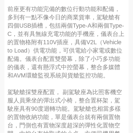
前座更有功能完備的數位行動功能和配備，
多到有一點不像今日的商業貨車，駕駛艙有
四個USB插槽，包括兩個Type-A和兩個Type-
C，並有具無線充電功能的手機座，儀表台上
的置物格附有110V插座，具備V2L（Vehicle
to Load）供電功能，可供電給小家電或數位
配備。儀表台配置雙螢幕，除了小巧多功能
的儀表，還有懸浮式中控螢幕，整合多媒體
和AVM環艙監視系統與貨艙監控功能。
駕駛艙採雙座配置， 副駕駛座為比照客機空
服人員乘坐的彈出式小椅，整合置杯架，駕
駛座具有90度迴轉功能。駕駛艙也相當多樣
的置物收納功能，單是儀表台就有兩個置物
台，門側也有置物深度超深的彈性化置物空