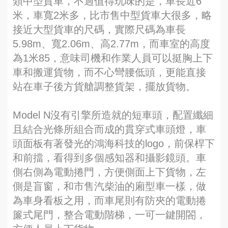
類中型貨車，不過值得玩味的是，車長近6
米，車寬2米多，比市售中型貨車大很多，略
接近大型貨車的尺碼，實際尺碼為車長
5.98m、寬2.06m、高2.77m，而車室的高度
為1米85，意味司機和作業人員可以挺胸上下
車和搬運貨物，而不心彎腰低頭，更能直接
站在車子後方貨艙調整貨架，擺放貨物。
Model N沒有引擎所造就的短車頭，配置纖細
且結合光條所組合而成的貫穿式車頭燈，車
頭面板有著發光的鴻海科技的logo，前保桿下
和前擋，看得到多個感知器和攝影鏡頭。車
側右側為電動捲門，方便側面上下貨物，左
側是盲窗，和市售汽柴油的廂型車一樣，做
為車身看板之用，而車尾則有防夾的電動捲
簾式尾門，整合電動階梯，一可一鍵開閤，