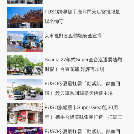
FUSO跨界攜手鹿耳門天后宮推限量
聯名御守
大車視野盲點體驗安全宣導
Scania 27年式Super全台巡迴展熱烈
迴響！ 台東花蓮 好評再加場
FUSO今夏最扛霸「動紫趴」熱血回
歸！ 經典車系回歸樂天桃猿主場
FUSO旗艦重卡Super Great迎30周
年！ 攜手吾蜂美味集團打造「扛霸三
十」 主題店
FUSO今夏最扛霸「動紫趴」熱血回