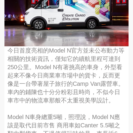
今日首度亮相的Model N官方並未公布動力等
相關的技術資訊，僅知它的續航里程可達到
250公里。Model N有著挑高的車身，外型看
起來不像今日商業車市場中的貨卡，反而更
像是一台帶著屋子旅行的Camp Van露營車。
車內的鋪陳也十分分粉彩且時尚，不似今日
車市中的物流車那般不太重視美學設計。
Model N車身總重5噸，照理說，Model N應
該是取代目前市售 商用車如Canter 5.5噸之