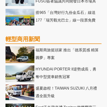
FUSO簽署協議共同開發日本市場具
競爭力電動巴士
搭965「台灣好行九份金瓜石」線送
177「瑞芳觀光巴士」線一段票免費
輕型商用新聞
福斯商旅挺頭家 推出「德系質感 精算
圓夢」專案
HYUNDAI PORTER II逆勢成長，勇
奪中型貨車銷售冠軍
盛夏啟程！TAIWAN SUZUKI 八月禮
遇全面升級