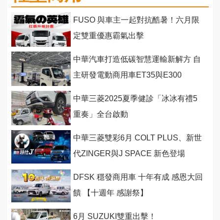
FUSO 與車主一起對抗酷暑！六月限
定雙重優惠霸氣出擊
中華汽車打造低碳智慧運輸新解方 自
主研發電動商用車ET35與E300
中華三菱2025夏季健診「冰冰有禮5
重奏」全台啟動
中華三菱雙彩6月 COLT PLUS、新世
代ZINGER與J SPACE 新色登場
DFSK 穩發商用車 十年有成 感恩大回
饋 【十週年 感謝祭】
6月 SUZUKI雙重出擊！