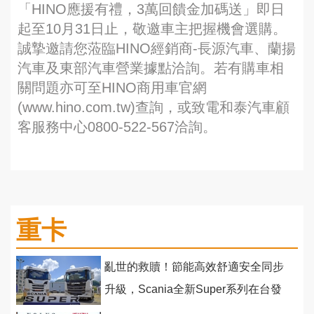
「HINO應援有禮，3萬回饋金加碼送」即日
起至10月31日止，敬邀車主把握機會選購。
誠摯邀請您蒞臨HINO經銷商-長源汽車、蘭揚
汽車及東部汽車營業據點洽詢。若有購車相
關問題亦可至HINO商用車官網
(www.hino.com.tw)查詢，或致電和泰汽車顧
客服務中心0800-522-567洽詢。
重卡
亂世的救贖！節能高效舒適安全同步
升級，Scania全新Super系列在台發
表