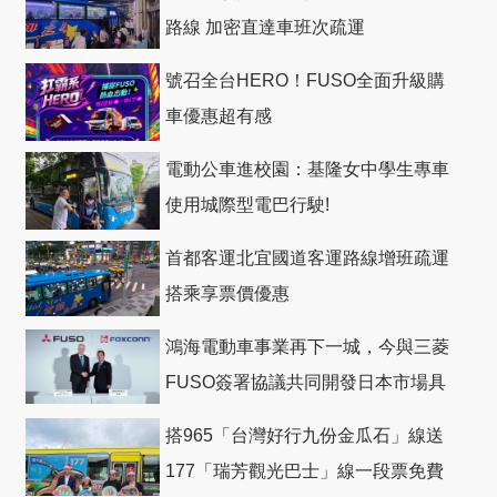
路線 加密直達車班次疏運
號召全台HERO！FUSO全面升級購
車優惠超有感
電動公車進校園：基隆女中學生專車
使用城際型電巴行駛!
首都客運北宜國道客運路線增班疏運
搭乘享票價優惠
鴻海電動車事業再下一城，今與三菱
FUSO簽署協議共同開發日本市場具
競爭力電動巴士
搭965「台灣好行九份金瓜石」線送
177「瑞芳觀光巴士」線一段票免費