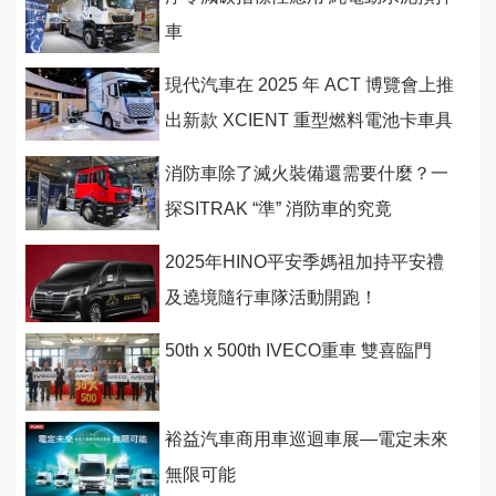
車
現代汽車在 2025 年 ACT 博覽會上推
出新款 XCIENT 重型燃料電池卡車具
備先進自動駕駛能力
消防車除了滅火裝備還需要什麼？一
探SITRAK “準” 消防車的究竟
2025年HINO平安季媽祖加持平安禮
及遶境隨行車隊活動開跑！
50th x 500th IVECO重車 雙喜臨門
裕益汽車商用車巡迴車展—電定未來
無限可能