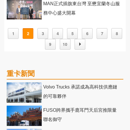
MAN正式插旗東台灣 至懋宜蘭冬山服
務中心盛大開幕
1
2
3
4
5
6
7
8
9
10
重卡新聞
Volvo Trucks 承諾成為高科技供應鏈
的可靠夥伴
FUSO跨界攜手鹿耳門天后宮推限量
聯名御守