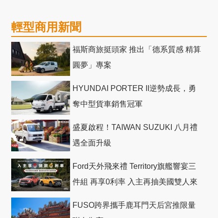
輕型商用新聞
福斯商旅挺頭家 推出「德系質感 精算
圓夢」專案
HYUNDAI PORTER II逆勢成長，勇
奪中型貨車銷售冠軍
盛夏啟程！TAIWAN SUZUKI 八月禮
遇全面升級
Ford天外飛來禮 Territory旗艦響宴三
件組 再享0利率 入主再抽美國雙人來
回機票
FUSO跨界攜手鹿耳門天后宮推限量