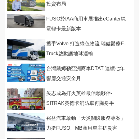
投資布局
FUSO於IAA商用車展推出eCanter純
電輕卡最新版本
攜手Volvo 打造綠色物流 瑞健醫療E-
Truck啟動護地球運輸
台灣戴姆勒亞洲商車DTAT 連續七年
響應交通安全月
矢志成為打火英雄最信賴夥伴-
SITRAK賽德卡消防車再顯身手
裕益汽車啟動「天災關懷服務專案」
力挺FUSO、MB商用車主抗災害