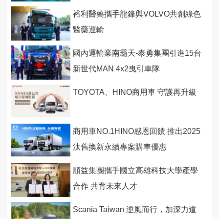
裕利醫藥攜手龍鋒與VOLVO共創綠色
醫藥運輸
國內運輸業南霸天-泰勇集團引進15台
新世代MAN 4x2曳引車隊
TOYOTA、HINO商用車 守護再升級
商用車NO.1HINO感恩回饋 推出2025
汰舊換新永續專案購車優惠
順益集團攜手國立高雄科技大學產學
合作 共育未來人才
Scania Taiwan 逆風而行，加深力道