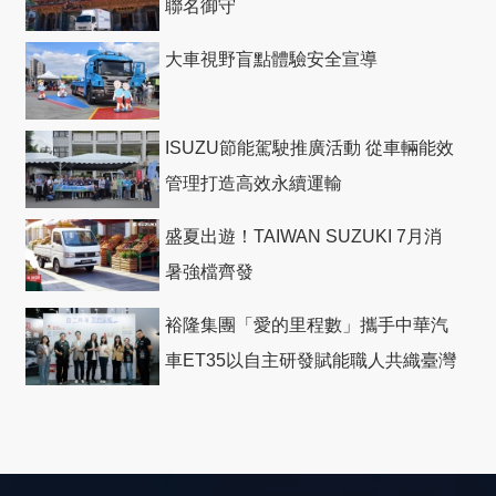
聯名御守
大車視野盲點體驗安全宣導
ISUZU節能駕駛推廣活動 從車輛能效
管理打造高效永續運輸
盛夏出遊！TAIWAN SUZUKI 7月消
暑強檔齊發
裕隆集團「愛的里程數」攜手中華汽
車ET35以自主研發賦能職人共織臺灣
社會善循環