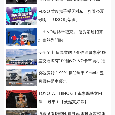
FUSO 首度攜手樂天桃猿 打造今夏
最嗨「FUSO 動紫趴」
「HINO運轉幸福家」 優良駕駛招募
計畫熱烈開跑！
安全至上 最專業的危化物運輸專家 啟
盛交通擁有100輛VOLVO卡車 再引進
新車強化戰隊
突破房貸 1.99% 超低利率 Scania 五
月限時購車優惠！
TOYOTA、HINO商用車專屬藝文回
饋 邀車主【藝起賞好戲】
淨零減碳指標性應用 純電動水泥預拌