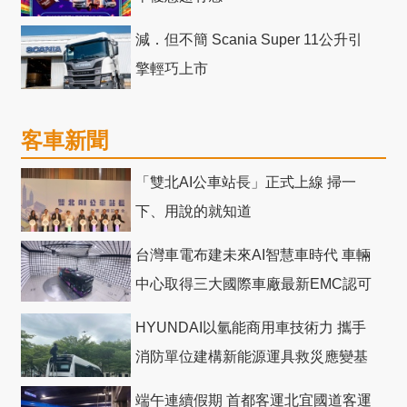
減．但不簡 Scania Super 11公升引
擎輕巧上市
客車新聞
「雙北AI公車站長」正式上線 掃一
下、用說的就知道
台灣車電布建未來AI智慧車時代 車輛
中心取得三大國際車廠最新EMC認可
HYUNDAI以氫能商用車技術力 攜手
消防單位建構新能源運具救災應變基
礎
端午連續假期 首都客運北宜國道客運