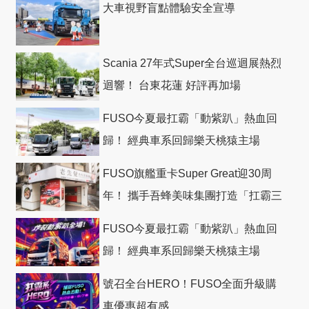
大車視野盲點體驗安全宣導
Scania 27年式Super全台巡迴展熱烈
迴響！ 台東花蓮 好評再加場
FUSO今夏最扛霸「動紫趴」熱血回
歸！ 經典車系回歸樂天桃猿主場
FUSO旗艦重卡Super Great迎30周
年！ 攜手吾蜂美味集團打造「扛霸三
十」 主題店
FUSO今夏最扛霸「動紫趴」熱血回
歸！ 經典車系回歸樂天桃猿主場
號召全台HERO！FUSO全面升級購
車優惠超有感