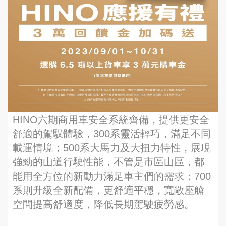
HINO六期商用車安全系統齊備，提供更安全
舒適的駕馭體驗，300系靈活輕巧，滿足不同
載運情境；500系大馬力及大扭力特性，展現
強勁的山道行駛性能，不管是市區山區，都
能用全方位的新動力滿足車主們的需求；700
系則升級全新配備，更舒適平穩，寬敞座艙
空間提高舒適度，降低長期駕駛疲勞感。