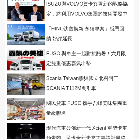
ISUZU與VOLVO貨卡簽署新的戰略協
定，將利用VOLVO集團的技術開發中
型重型卡車共用平台
「HINO汰舊換新 永續專案」感恩回
饋 好評延長
FUSO 與車主一起對抗酷暑！六月限
定雙重優惠霸氣出擊
Scania Taiwan贈與國立北科附工
SCANIA T112M曳引車
國民貨車 FUSO 攜手吾蜂美味集團重
量級聯名
現代汽車公佈新一代 Xcient 重型卡車
預告圖，呈現全新未來主義設計風格