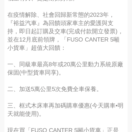
在疫情解除、社會回歸新常態的2023年，
『裕益汽車』為回饋頭家車主的愛護與支
持，即日起訂購及交車(完成付款開立發票)，
並在12月底前領牌，「FUSO CANTER 5噸
小貨車」超值大回饋：
一、同級車最高8年或20萬公里動力系統原廠
保固(中型貨車同享)。
二、加送5萬公里5次免費全車保養。
三、框式木床車再加碼購車優惠(今天購車•明
天就能使用)。
現在買「FUSO CANTER 5噸小貨車」正是