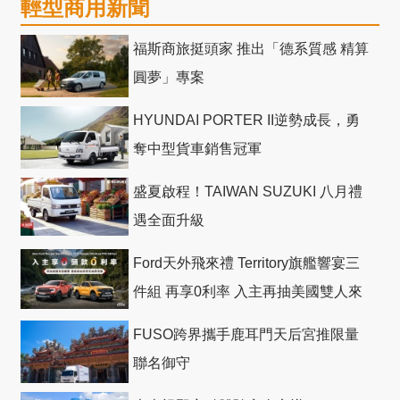
輕型商用新聞
福斯商旅挺頭家 推出「德系質感 精算
圓夢」專案
HYUNDAI PORTER II逆勢成長，勇
奪中型貨車銷售冠軍
盛夏啟程！TAIWAN SUZUKI 八月禮
遇全面升級
Ford天外飛來禮 Territory旗艦響宴三
件組 再享0利率 入主再抽美國雙人來
回機票
FUSO跨界攜手鹿耳門天后宮推限量
聯名御守