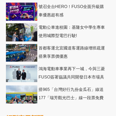
號召全台HERO！FUSO全面升級購
車優惠超有感
電動公車進校園：基隆女中學生專車
使用城際型電巴行駛!
首都客運北宜國道客運路線增班疏運
搭乘享票價優惠
鴻海電動車事業再下一城，今與三菱
FUSO簽署協議共同開發日本市場具
競爭力電動巴士
搭965「台灣好行九份金瓜石」線送
177「瑞芳觀光巴士」線一段票免費