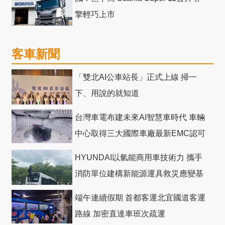
擎輕巧上市
客車新聞
「雙北AI公車站長」正式上線 掃一
下、用說的就知道
台灣車電布建未來AI智慧車時代 車輛
中心取得三大國際車廠最新EMC認可
HYUNDAI以氫能商用車技術力 攜手
消防單位建構新能源運具救災應變基
礎
端午連續假期 首都客運北宜國道客運
路線 加密直達車班次疏運