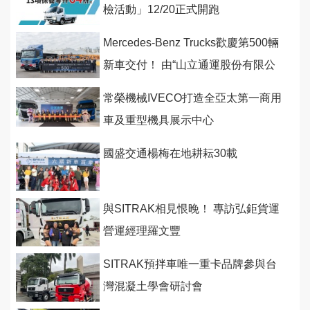
檢活動」12/20正式開跑
Mercedes-Benz Trucks歡慶第500輛
新車交付！ 由“山立通運股份有限公
司” 拔得幸運車主頭銜
常榮機械IVECO打造全亞太第一商用
車及重型機具展示中心
國盛交通楊梅在地耕耘30載
與SITRAK相見恨晚！ 專訪弘鉅貨運
營運經理羅文豐
SITRAK預拌車唯一重卡品牌參與台
灣混凝土學會研討會