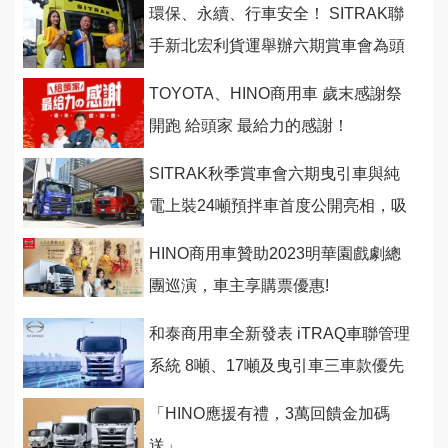
環保、永續、行車安全！ SITRAK聯
手新北宏利貨運舉辦六期賞車會為頭
家提供全方位解方
TOYOTA、HINO商用車 歲末感謝祭
開跑 給頭家 最給力的感謝！
SITRAK秋季賞車會六期曳引車與純
電上裝24噸預拌車首度公開亮相，吸
引商業車買家熱情參與
HINO商用車贊助2023明華園戲劇總
團巡演，車主享購票優惠!
和泰商用車全新發表 iTRAQ車聯管理
系統 8噸、17噸及曳引車三車款優先
搭載
「HINO應援有禮，3萬回饋金加碼
送」