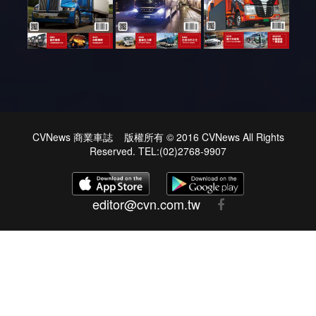
CVNews 商業車誌 版權所有 © 2016 CVNews All Rights
Reserved. TEL:(02)2768-9907
editor@cvn.com.tw