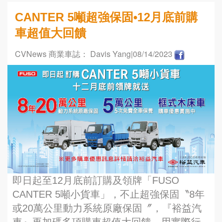
CANTER 5噸超強保固•12月底前購
車超值大回饋
CVNews 商業車誌： Davis Yang
|08/14/2023
即日起至12月底前訂購及領牌「FUSO
CANTER 5噸小貨車」，不止超強保固〝8年
或20萬公里動力系統原廠保固〞，『裕益汽
車』再加碼多項購車超值大回饋，用實際行