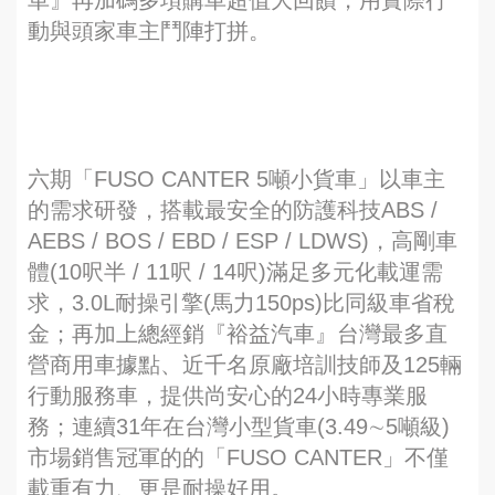
動與頭家車主鬥陣打拼。
六期「FUSO CANTER 5噸小貨車」以車主
的需求研發，搭載最安全的防護科技ABS /
AEBS / BOS / EBD / ESP / LDWS)，高剛車
體(10呎半 / 11呎 / 14呎)滿足多元化載運需
求，3.0L耐操引擎(馬力150ps)比同級車省稅
金；再加上總經銷『裕益汽車』台灣最多直
營商用車據點、近千名原廠培訓技師及125輛
行動服務車，提供尚安心的24小時專業服
務；連續31年在台灣小型貨車(3.49∼5噸級)
市場銷售冠軍的的「FUSO CANTER」不僅
載重有力、更是耐操好用。