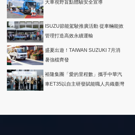
大車視野盲點體驗安全宣導
ISUZU節能駕駛推廣活動 從車輛能效
管理打造高效永續運輸
盛夏出遊！TAIWAN SUZUKI 7月消
暑強檔齊發
裕隆集團「愛的里程數」攜手中華汽
車ET35以自主研發賦能職人共織臺灣
社會善循環