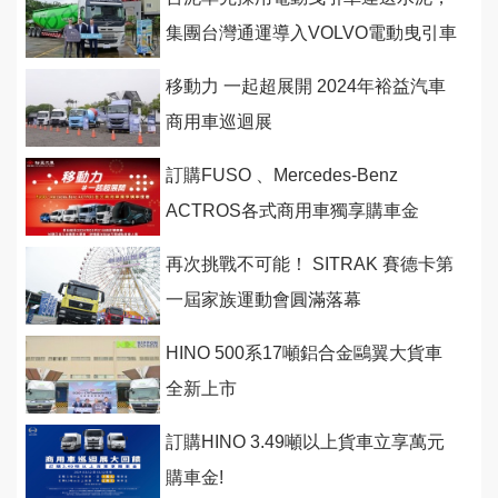
集團台灣通運導入VOLVO電動曳引車
可減碳排32%
移動力 一起超展開 2024年裕益汽車
商用車巡迴展
訂購FUSO 、Mercedes-Benz
ACTROS各式商用車獨享購車金
再次挑戰不可能！ SITRAK 賽德卡第
一屆家族運動會圓滿落幕
HINO 500系17噸鋁合金鷗翼大貨車
全新上市
訂購HINO 3.49噸以上貨車立享萬元
購車金!