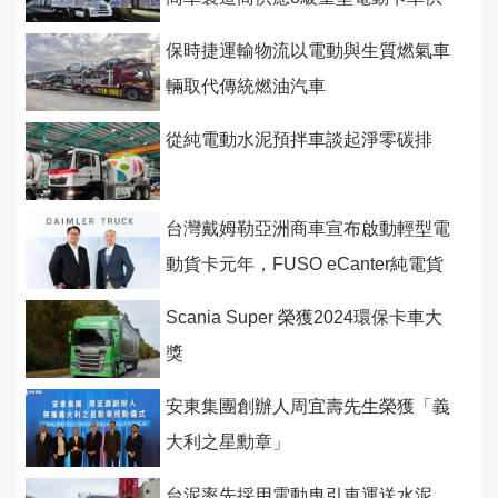
應鋰電池
保時捷運輸物流以電動與生質燃氣車
輛取代傳統燃油汽車
從純電動水泥預拌車談起淨零碳排
台灣戴姆勒亞洲商車宣布啟動輕型電
動貨卡元年，FUSO eCanter純電貨
卡6月導入、其他電動重卡規畫中
Scania Super 榮獲2024環保卡車大
獎
安東集團創辦人周宜壽先生榮獲「義
大利之星勳章」
台泥率先採用電動曳引車運送水泥，