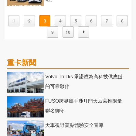
1
2
3
4
5
6
7
8
9
10
重卡新聞
Volvo Trucks 承諾成為高科技供應鏈
的可靠夥伴
FUSO跨界攜手鹿耳門天后宮推限量
聯名御守
大車視野盲點體驗安全宣導