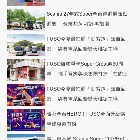
Scania 27年式Super全台巡迴展熱烈
迴響！ 台東花蓮 好評再加場
FUSO今夏最扛霸「動紫趴」熱血回
歸！ 經典車系回歸樂天桃猿主場
FUSO旗艦重卡Super Great迎30周
年！ 攜手吾蜂美味集團打造「扛霸三
十」 主題店
FUSO今夏最扛霸「動紫趴」熱血回
歸！ 經典車系回歸樂天桃猿主場
號召全台HERO！FUSO全面升級購
車優惠超有感
減．但不簡 Scania Super 11公升引