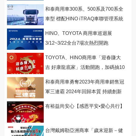
和泰商用車300系、500系及700系全
車型 標配HINO iTRAQ車聯管理系統
HINO、TOYOTA 商用車巡迴展
3/12~3/22全台7場次熱烈開跑
TOYOTA、HINO商用車「迎春賺大
吉 好康龍底家」活動開跑，加碼抽10
萬元購車金大紅包！
和泰商用車勇奪2023年商用車銷售冠
軍三連霸 2024年回歸本質 持續創新
有裕益尚安心【感恩平安•愛心共行】
台灣戴姆勒亞洲商車「歲末迎新－健