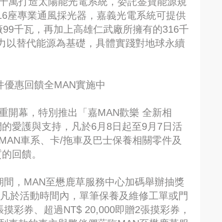
資千萬打造太陽能光電系統，委託菳寶能源規
16座專業通風採光器，嘉義光電系統可提供
99千瓦，再加上高雄仁武廠所擁有的316千
力以替代能源為基礎，具體實踐對地球永續
件優惠回饋全MAN實施中
重開幕，特別推出「嘉MAN歡樂 全新相
們的愛護與支持，凡於6月8日起至9月7日活
MAN車系、卡/拖車及巴士保養相關零件及
質的回饋。
運期間，MAN至懋鹿草服務中心加碼舉辦抽獎
)，凡於活動時間內，單筆保養及維修工單或門
張摸彩券、超過NT$ 20,000即贈2張摸彩券，