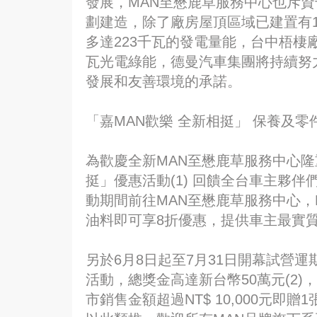
發展，MAN至懋鹿草服務中心也斥
劃建造，除了廠房屋頂區域已建置有
多達223千瓦的發電量能，台中梧棲廠
瓦光電綠能，德曼汽車集團將持續努
發展和友善環境的承諾。
「嘉MAN歡樂 全新相挺」 保養及零
為歡慶全新MAN至懋鹿草服務中心隆
挺」優惠活動(1) 回饋全台車主夥伴
動期間前往MAN至懋鹿草服務中心，
油料即可享8折優惠，提供車主最實
另於6月8日起至7月31日開幕試營
活動，總獎金高達新台幣50萬元(2
市銷售金額超過NT$ 10,000元即贈1