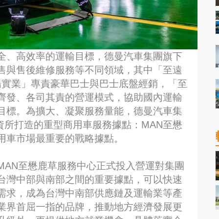
全、高效率的運輸目標，德曼汽車集團旗下
售與售後維修服務等不同領域，其中「至遠
揚實業」專責豪華巴士與巴士底盤經銷，「至
齊發、各司其責的營運模式，協助國內運輸
目標。為擴大、凝聚服務量能，德曼汽車集
巨資所打造的重型商用車服務據點：MAN至懋
用車市場最重要的戰略據點。
MAN至懋鹿草服務中心正式投入營運對集團
台灣中部與南部之間的重要據點，可以快速
需求，成為台灣中南部供應鏈及運輸業等產
業界首屈一指的品牌，推動地方經濟發展更