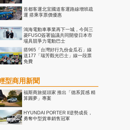
首都客運北宜國道客運路線增班疏
運 搭乘享票價優惠
鴻海電動車事業再下一城，今與三
菱FUSO簽署協議共同開發日本市
場具競爭力電動巴士
搭965「台灣好行九份金瓜石」線
送177「瑞芳觀光巴士」線一段票
免費
輕型商用新聞
福斯商旅挺頭家 推出「德系質感 精
算圓夢」專案
HYUNDAI PORTER II逆勢成長，
勇奪中型貨車銷售冠軍