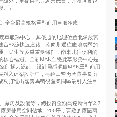
升級外，更提供地方就業機會，具體落實企
榮。」
打造全台最高規格重型商用車服務廠
懋鹿草服務中心，其優越的地理位置北承故宮
達台82線快速道路，南向則通往腹地廣闊的
通、民生等多重重要條件，南來北往便利的
的核心樞紐。全新MAN至懋鹿草服務中心是
築師操刀設計，設計靈感源自MAN重型商用
美融入建築設計中，再經由曾勇智董事長所
成功打造出嘉義馬稠後產業園區最引人注目
、廠房及設備等，總投資金額高達新台幣2.7
中廠房使用空間佔地1,200坪，寬敞的廠區兩