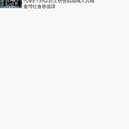
汽車ET35以自主研發賦能職人共織
臺灣社會善循環