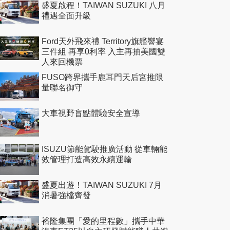
盛夏啟程！TAIWAN SUZUKI 八月
禮遇全面升級
Ford天外飛來禮 Territory旗艦響宴
三件組 再享0利率 入主再抽美國雙
人來回機票
FUSO跨界攜手鹿耳門天后宮推限
量聯名御守
大車視野盲點體驗安全宣導
ISUZU節能駕駛推廣活動 從車輛能
效管理打造高效永續運輸
盛夏出遊！TAIWAN SUZUKI 7月
消暑強檔齊發
裕隆集團「愛的里程數」攜手中華