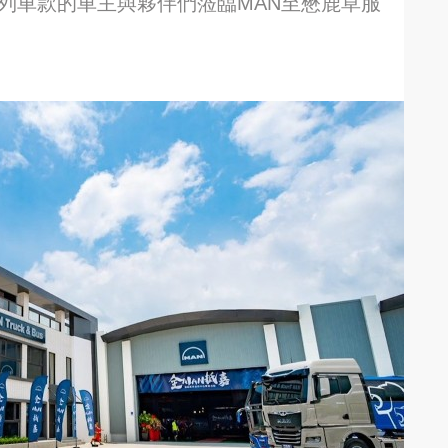
列車款的車主與夥伴們蒞臨MAN至懋鹿草服