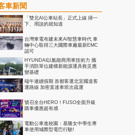
客車新聞
「雙北AI公車站長」正式上線 掃一
下、用說的就知道
台灣車電布建未來AI智慧車時代 車
輛中心取得三大國際車廠最新EMC
認可
HYUNDAI以氫能商用車技術力 攜
手消防單位建構新能源運具救災應
變基礎
端午連續假期 首都客運北宜國道客
運路線 加密直達車班次疏運
號召全台HERO！FUSO全面升級
購車優惠超有感
電動公車進校園：基隆女中學生專
車使用城際型電巴行駛!