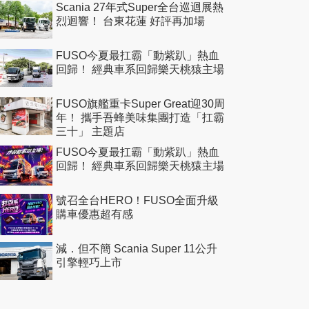
Scania 27年式Super全台巡迴展熱
烈迴響！ 台東花蓮 好評再加場
FUSO今夏最扛霸「動紫趴」熱血
回歸！ 經典車系回歸樂天桃猿主場
FUSO旗艦重卡Super Great迎30周
年！ 攜手吾蜂美味集團打造「扛霸
三十」 主題店
FUSO今夏最扛霸「動紫趴」熱血
回歸！ 經典車系回歸樂天桃猿主場
號召全台HERO！FUSO全面升級
購車優惠超有感
減．但不簡 Scania Super 11公升
引擎輕巧上市