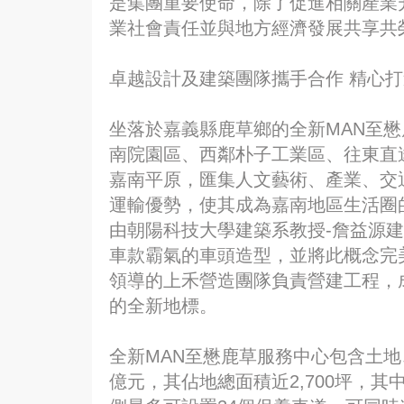
是集團重要使命，除了促進相關產業
業社會責任並與地方經濟發展共享共
卓越設計及建築團隊攜手合作 精心
坐落於嘉義縣鹿草鄉的全新MAN至
南院園區、西鄰朴子工業區、往東直
嘉南平原，匯集人文藝術、產業、交
運輸優勢，使其成為嘉南地區生活圈
由朝陽科技大學建築系教授-詹益源建
車款霸氣的車頭造型，並將此概念完
領導的上禾營造團隊負責營建工程，
的全新地標。
全新MAN至懋鹿草服務中心包含土地
億元，其佔地總面積近2,700坪，其