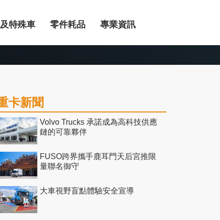
及特殊車
零件耗品
專業資訊
重卡新聞
Volvo Trucks 承諾成為高科技供應
鏈的可靠夥伴
FUSO跨界攜手鹿耳門天后宮推限
量聯名御守
大車視野盲點體驗安全宣導