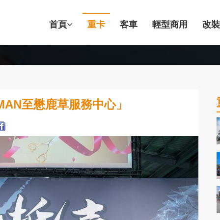
首頁
重卡
客車
輕型商用
改裝
MAN至懋鹿草服務中心」