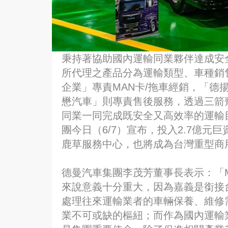
秉持著協助國內運輸同業夥伴達成安
所代理之產品分為運輸類型、車種銷
企業」專責MAN卡/拖車經銷，「德
懋汽車」則專責售後服務，透過三箭
同業一同完成既安全又高效率的運輸
團今日（6/7）宣布，投入2.7億元
鹿草服務中心，也將成為台灣重型商
德曼汽車集團李茂芳董事長表示：「
來說意義十分重大，因為嘉義是銜接
處理往來運輸業者的車輛保養、維修
業不可或缺的樞紐；而作為國內運輸