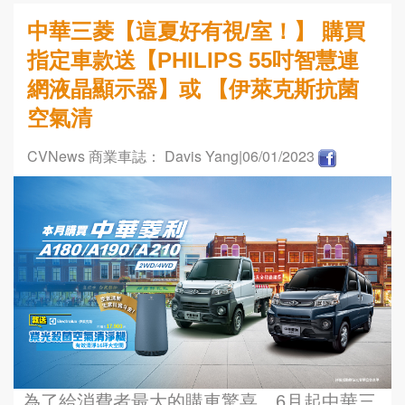
中華三菱【這夏好有視/室！】 購買
指定車款送【PHILIPS 55吋智慧連
網液晶顯示器】或 【伊萊克斯抗菌
空氣清
CVNews 商業車誌： Davis Yang
|06/01/2023
為了給消費者最大的購車驚喜，6月起中華三