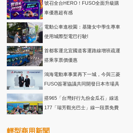
號召全台HERO！FUSO全面升級購
車優惠超有感
電動公車進校園：基隆女中學生專車
使用城際型電巴行駛!
首都客運北宜國道客運路線增班疏運
搭乘享票價優惠
鴻海電動車事業再下一城，今與三菱
FUSO簽署協議共同開發日本市場具
競爭力電動巴士
搭965「台灣好行九份金瓜石」線送
177「瑞芳觀光巴士」線一段票免費
輕型商用新聞