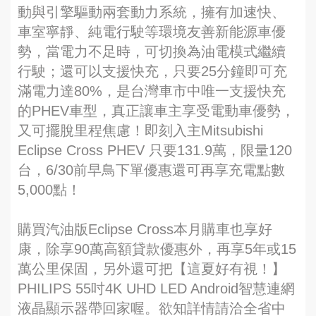
動與引擎驅動兩套動力系統，擁有加速快、
車室寧靜、純電行駛等環境友善新能源車優
勢，當電力不足時，可切換為油電模式繼續
行駛；還可以支援快充，只要25分鐘即可充
滿電力達80%，是台灣車市中唯一支援快充
的PHEV車型，真正讓車主享受電動車優勢，
又可擺脫里程焦慮！即刻入主Mitsubishi
Eclipse Cross PHEV 只要131.9萬，限量120
台，6/30前早鳥下單優惠還可再享充電點數
5,000點！
購買汽油版Eclipse Cross本月購車也享好
康，除享90萬高額貸款優惠外，再享5年或15
萬公里保固，另外還可把【這夏好有視！】
PHILIPS 55吋4K UHD LED Android智慧連網
液晶顯示器帶回家喔。欲知詳情請洽全省中