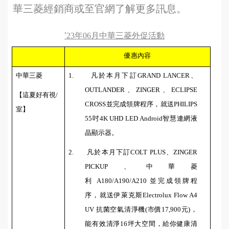
華三菱經銷商或至官網了解更多訊息。
’
23
年
06
月中華三菱外促活動
優惠內容
中華三菱
1.
凡於本月下訂
GRAND LANCER
、
OUTLANDER
、
ZINGER
、
ECLIPSE
【這夏好有視
/
CROSS
並完成領牌程序，就送
PHILIPS
室】
55
吋
4K UHD LED Android
智慧連網液
晶顯示器。
2.
凡於本月下訂
COLT PLUS
、
ZINGER
PICKUP
、中華菱
利
A180/A190/A210
並完成領牌程
序，就送伊萊克斯
Electrolux Flow A4
UV
抗菌空氣清淨機
(
市價
17,900
元
)
，
能有效清淨
16
坪大空間，給你健康清