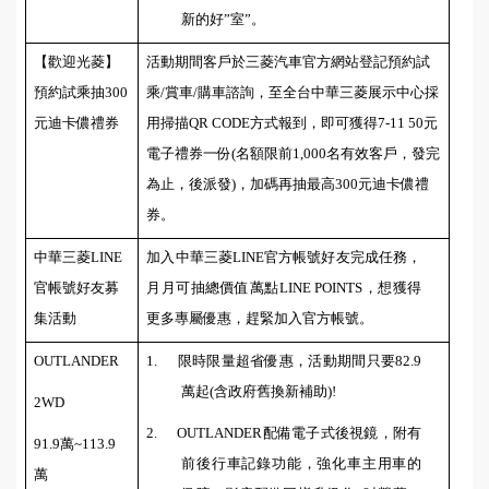
新的好
”
室
”
。
【歡迎光菱】
活動期間客戶於三菱汽車官方網站登記預約試
預約試乘抽
300
乘
/
賞車
/
購車諮詢，至全台中華三菱展示中心採
元迪卡儂禮券
用掃描
QR CODE
方式報到，即可獲得
7-11 50
元
電子禮券一份
(
名額限前
1,000
名有效客戶，發完
為止，後派發
)
，加碼再抽最高
300
元迪卡儂禮
券。
中華三菱
LINE
加入中華三菱
LINE
官方帳號好友完成任務，
官帳號好友募
月月可抽總價值萬點
LINE POINTS
，想獲得
集活動
更多專屬優惠，趕緊加入官方帳號。
OUTLANDER
1.
限時限量超省優惠，活動期間只要
82.9
萬起
(
含政府舊換新補助
)!
2WD
2.
OUTLANDER
配備電子式後視鏡，附有
91.9
萬
~113.9
前後行車記錄功能，強化車主用車的
萬