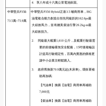
4.
享八年或十六萬公里電池保固。
中華堅兵
P350
1.
中華堅兵
P350 Hybrid
正港
3.5
噸商用車，
ISG
油電複合動力創造出領先同級距的
162.6ps
最
73.5
萬
~75.9
萬
大綜效馬力，並有媲美柴油引擎
26.2kg-m
最
大綜效扭力。
2.
同級最大載重
1,610
公斤，及載重行駛最需
要的前後輪碟煞安全配備，
15
吋後複輪設
計提高行駛穩定性，百萬內實惠的價格更
讓中小企業主輕鬆購入。
3.
政府舊換新
70.9
萬元起
(
木床車
)
，
環保署補
助再加碼
:
【汽油車】換購【油電】商用車再補助
7,000
元
【柴油車】換購【油電】商用車再補助