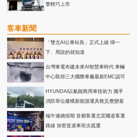
擎輕巧上市
客車新聞
「雙北AI公車站長」正式上線 掃一
下、用說的就知道
台灣車電布建未來AI智慧車時代 車輛
中心取得三大國際車廠最新EMC認可
HYUNDAI以氫能商用車技術力 攜手
消防單位建構新能源運具救災應變基
礎
端午連續假期 首都客運北宜國道客運
路線 加密直達車班次疏運