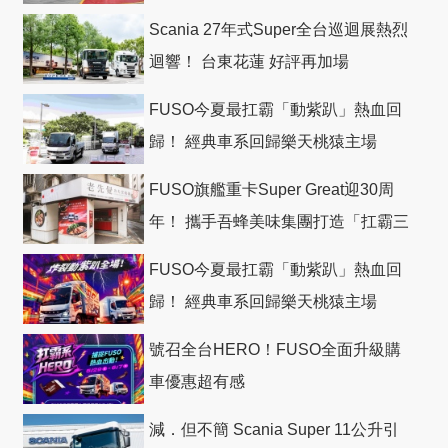
Scania 27年式Super全台巡迴展熱烈
迴響！ 台東花蓮 好評再加場
FUSO今夏最扛霸「動紫趴」熱血回
歸！ 經典車系回歸樂天桃猿主場
FUSO旗艦重卡Super Great迎30周
年！ 攜手吾蜂美味集團打造「扛霸三
十」 主題店
FUSO今夏最扛霸「動紫趴」熱血回
歸！ 經典車系回歸樂天桃猿主場
號召全台HERO！FUSO全面升級購
車優惠超有感
減．但不簡 Scania Super 11公升引