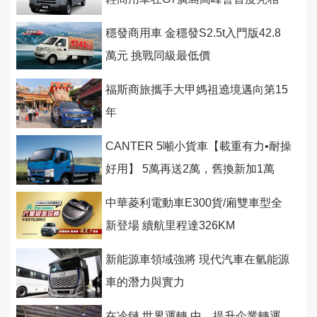
穩發商用車 金穩發S2.5t入門版42.8
萬元 挑戰同級最低價
福斯商旅攜手大甲媽祖遶境邁向第15
年
CANTER 5噸小貨車【載重有力•耐操
好用】 5萬再送2萬，舊換新加1萬
中華菱利電動車E300貨/廂雙車型全
新登場 續航里程達326KM
新能源車領域強將 現代汽車在氫能源
車的潛力與實力
在冷鏈 世界運轉 中，提升企業轉運