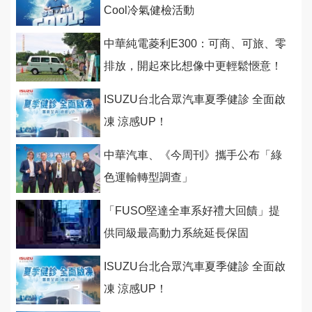
Cool冷氣健檢活動
中華純電菱利E300：可商、可旅、零
排放，開起來比想像中更輕鬆愜意！
ISUZU台北合眾汽車夏季健診 全面啟
凍 涼感UP！
中華汽車、《今周刊》攜手公布「綠
色運輸轉型調查」
「FUSO堅達全車系好禮大回饋」提
供同級最高動力系統延長保固
ISUZU台北合眾汽車夏季健診 全面啟
凍 涼感UP！