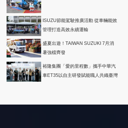
ISUZU節能駕駛推廣活動 從車輛能效
管理打造高效永續運輸
盛夏出遊！TAIWAN SUZUKI 7月消
暑強檔齊發
裕隆集團「愛的里程數」攜手中華汽
車ET35以自主研發賦能職人共織臺灣
社會善循環