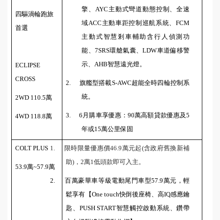
擎、
AYC
主動式彎道動態控制、全速
四驅渦輪跑旅
域
ACC
主動車距控制巡航系統、
FCM
首選
主動式智慧剎車輔助含行人偵測功
能、
7SRS
環艙氣囊、
LDW
車道偏移警
示、
AHB
智慧遠光燈。
ECLIPSE
CROSS
2.
旗艦型搭載
S-AWC
超能全時四輪控制系
統。
2WD 110.5
萬
3.
6
月購車享優惠：
90
萬高額貸款優惠及
5
4WD 118.8
萬
年或
15
萬公里保固
COLT PLUS
1.
限時限量優惠價
46.9
萬元起
(
含政府舊換新補
助
)
，
2
萬
1
低頭款即可入主。
53.9
萬
~57.9
萬
2.
百萬豪華車等級電動尾門車型
57.9
萬元，輕
鬆享有【
One touch
快倒後座椅、高
IQ
感應鑰
匙、
PUSH START
智慧觸控啟動系統、鑽帶