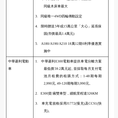
同級木床車最大
3.
同級唯一
4WD
四輪傳動設定
4.
限時贈送
5
年或
15
萬公里「大心」延長保
固
(
市價最高
1.4
萬元
)
5.
A180/A190/A210 18
萬
12
期
0
利率優惠實
施中
中華菱利電動
1.
中華菱利
E300
電動車提供車電分離方案
車
最低價
59.2
萬元起
,
並採取每月支付電
池月租費的租購方式：
1-48
期每期
2,990
元
, 49-120
期每期
3,990
元。
2.
E300
貨
/
廂雙車型，續航里程達
326KM
3.
車充電規格採用
J1772(
慢充
)
及
CCS1(
快
充
)
。