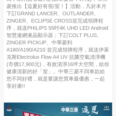
菱推出【這夏好有視/室！】活動，凡於本月
下訂GRAND LANCER、OUTLANDER、
ZINGER、ECLIPSE CROSS並完成領牌程
序，就送PHILIPS 55吋4K UHD LED Android
智慧連網液晶顯示器；下訂COLT PLUS、
ZINGER PICKUP、中華菱利
A180/A190/A210 並完成領牌程序，就送伊萊
克斯Electrolux Flow A4 UV 抗菌空氣清淨機
(市價17,900元)，有效清淨16坪大空間，給你
健康清新的好「室」。中華三菱不同車款給
您不同好禮，就是要讓您買車最優惠，一起
享好康!!