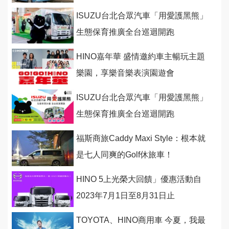
ISUZU台北合眾汽車「用愛護黑熊」
生態保育推廣全台巡迴開跑
HINO嘉年華 盛情邀約車主暢玩主題
樂園，享樂音樂表演園遊會
ISUZU台北合眾汽車「用愛護黑熊」
生態保育推廣全台巡迴開跑
福斯商旅Caddy Maxi Style：根本就
是七人同爽的Golf休旅車！
HINO 5上光榮大回饋」優惠活動自
2023年7月1日至8月31日止
TOYOTA、HINO商用車 今夏，我最