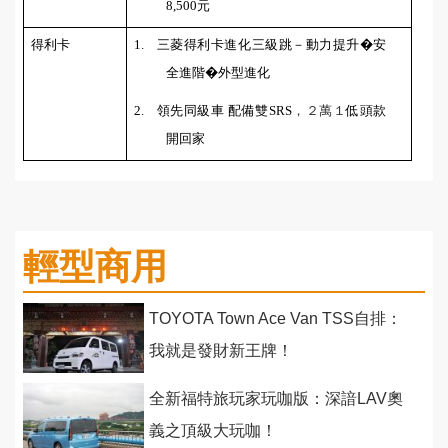
8,500
元
得利卡
1.
三菱得利卡進化三級跳－動力提升�安
全進階�外型進化
2.
領先同級車 配備雙
SRS
，２萬１
低頭款
開回家
輕型商用
TOYOTA Town Ace Van TSS自排：
我就是發財新王牌！
全新福特旅玩家玩咖版：深諳LAV奧
義之頂級大玩咖！