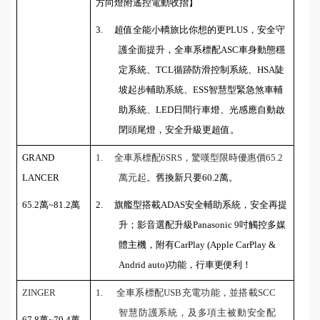
方向燈附遙控電動收摺】
3.
超值全能小轎旅比你想的更
PLUS
，安全守
護全面提升，全車系標配
ASC
車身動態穩
定系統、
TCL
循跡防滑控制系統、
HSA
陡
坡起步輔助系統、
ESS
智慧型緊急煞車輔
助系統
、
LED
日間行車燈、光感應自動啟
閉頭尾燈，安全升級更超值。
GRAND
1.
全車系標配
6SRS
，驚嘆型限時優惠價
65.2
LANCER
萬元起
。舊換新只要
60.2
萬。
65.2
萬
~81.2
萬
2.
旗艦型搭載
ADAS
安全輔助系統，安全再提
升；影音選配升級
Panasonic 9
吋觸控多媒
體主機，附有
CarPlay (Apple CarPlay &
Andrid auto)
功能，行車更便利！
ZINGER
1.
全車系標配
USB
充電功能，並搭載
SCC
智慧防護系統，及多項主被動安全配
67.8
萬
~79.4
萬