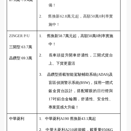
備！
2.
舊換新
62.8
萬元起，高額
50
萬
0
利率實
施中！
ZINGER P/U
1.
舊換新
58.7
萬元起，高額
50
萬
0
利率實施
中！
三開型
63.7
萬
2.
長車頭提升開車舒適性，三開式貨台
晶鑽型
69.3
萬
上、下貨更靈活
3.
晶鑽型
搭載智能駕駛輔助系統
(ADAS)
及
盲區偵測警示系統
(BSW)
，
採用一體式
鈑金貨台設計，搭配耀眼的日行燈與
17
吋鋁合金輪圈，舒適性、安全性、
專業質感大升級！
中華菱利
1.
中華菱利
A190
舊換新
43.1
萬起
2.
中華大菱利
A210
超能載，
載重量
950KG