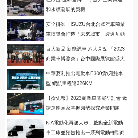
和永續發展的契機
安全掛帥！ISUZU台北合眾汽車商業
車博覽會打造「未來城市」透過互動
遊戲感受安全科技
百大新品 新能源車 六大亮點 「2023
商業車博覽會」台中國際展覽館盛大
開幕
中華菱利推出電動車E300貨/廂雙車
型 續航里程達326KM
【搶先報】2023商業車智能研討會 邀
請運輸頭家掌握趨勢探究產業問題
(下)
KIA電動化再邁大步，啟動全新電動
車工廠並預告推出一系列電動輕型商