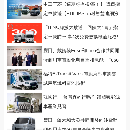
中華三菱【這夏好有視/室！】 購買指
定車款送【PHILIPS 55吋智慧連網液
晶顯示器】或 【伊萊克斯抗菌空氣清
「HINO應援大放送，回饋大4喜」指
定車款購車 享4次免費更換機油服務!
豐田、戴姆勒Fuso和Hino合作共同開
發商用車電動化與自駕和氫能，Fuso
和Hino將進行合併
福特E-Transit Vans 電動廂型車將嘗
試用氫燃料電池技術
韓國行、 台灣真的行嗎？ 韓國氫能源
車產業見習
豐田、鈴木和大發共同開發的純電動
輕商用車在G7廣島高峰會首度亮相