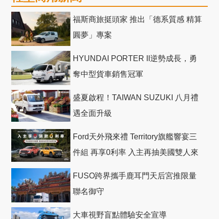
福斯商旅挺頭家 推出「德系質感 精算
圓夢」專案
HYUNDAI PORTER II逆勢成長，勇
奪中型貨車銷售冠軍
盛夏啟程！TAIWAN SUZUKI 八月禮
遇全面升級
Ford天外飛來禮 Territory旗艦響宴三
件組 再享0利率 入主再抽美國雙人來
回機票
FUSO跨界攜手鹿耳門天后宮推限量
聯名御守
大車視野盲點體驗安全宣導