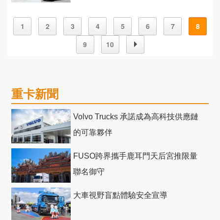
用車
1
2
3
4
5
6
7
8
9
10
重卡新聞
Volvo Trucks 承諾成為高科技供應鏈
的可靠夥伴
FUSO跨界攜手鹿耳門天后宮推限量
聯名御守
大車視野盲點體驗安全宣導