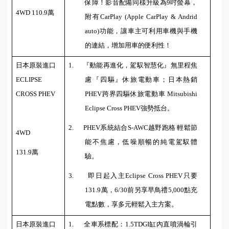
保障！影音配備同樣升級為
9
吋螢幕，
4WD 110.9
萬
附有
CarPlay (Apple CarPlay & Andrid
auto)
功能，讓車主可利用車機與手機
的連結，增加用車的便利性！
日本原裝進口
1.
『動能再進化，駕馭智慧化』無里程焦
ECLIPSE
慮『四驅』休旅電動車；日本熱銷
CROSS PHEV
PHEV
跨界四驅休旅電動車
Mitsubishi
Eclipse Cross PHEV
強勢抵台。
2.
PHEV
系統結合
S-AWC
越野跑格 輕鬆節
4WD
能不焦慮，低噪順暢的純電駕馭體
131.9
萬
驗。
3.
即日起入主
Eclipse Cross PHEV
只要
131.9
萬，
6/30
前另享早鳥禮
5,000
點充
電點數，享多元輕鬆入主方案。
日本原裝進口
1.
全車系標配：
1.5TDGI
缸內直噴渦輪引