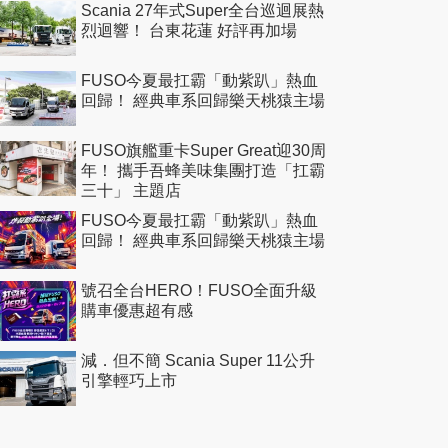
Scania 27年式Super全台巡迴展熱
烈迴響！ 台東花蓮 好評再加場
FUSO今夏最扛霸「動紫趴」熱血
回歸！ 經典車系回歸樂天桃猿主場
FUSO旗艦重卡Super Great迎30周
年！ 攜手吾蜂美味集團打造「扛霸
三十」 主題店
FUSO今夏最扛霸「動紫趴」熱血
回歸！ 經典車系回歸樂天桃猿主場
號召全台HERO！FUSO全面升級
購車優惠超有感
減．但不簡 Scania Super 11公升
引擎輕巧上市