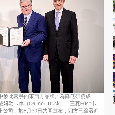
中彼此競爭的東西方品牌。為降低研發成
車（Daimer Truck）、三菱Fuso卡
田汽車公司，於5月30日共同宣布，四方已簽署商