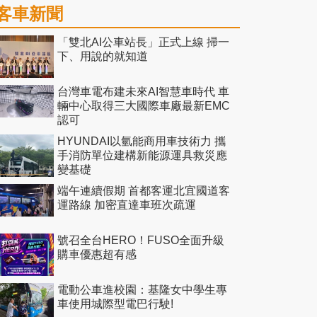
客車新聞
「雙北AI公車站長」正式上線 掃一
下、用說的就知道
台灣車電布建未來AI智慧車時代 車
輛中心取得三大國際車廠最新EMC
認可
HYUNDAI以氫能商用車技術力 攜
手消防單位建構新能源運具救災應
變基礎
端午連續假期 首都客運北宜國道客
運路線 加密直達車班次疏運
號召全台HERO！FUSO全面升級
購車優惠超有感
電動公車進校園：基隆女中學生專
車使用城際型電巴行駛!