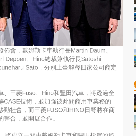
會，戴姆勒卡車執行長Martin Daum、
Deppen、Hino總裁兼執行長Satoshi
uneharu Sato，分別上臺解釋四家公司商定
三菱Fuso、Hino和豐田汽車，將透過全
CASE技術，並加強彼此間商用車業務的
動社會，而三菱FUSO和HINO日野將在商
的整合，並開展合作。
計劃，將成立一間由戴姆勒卡車和豐田投資的控