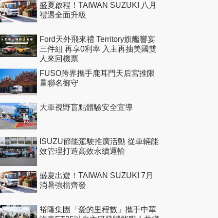
盛夏啟程！TAIWAN SUZUKI 八月
禮遇全面升級
Ford天外飛來禮 Territory旗艦響宴
三件組 再享0利率 入主再抽美國雙
人來回機票
FUSO跨界攜手鹿耳門天后宮推限
量聯名御守
大車視野盲點體驗安全宣導
ISUZU節能駕駛推廣活動 從車輛能
效管理打造高效永續運輸
盛夏出遊！TAIWAN SUZUKI 7月
消暑強檔齊發
裕隆集團「愛的里程數」攜手中華