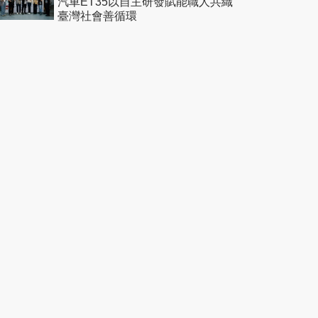
汽車ET35以自主研發賦能職人共織
臺灣社會善循環