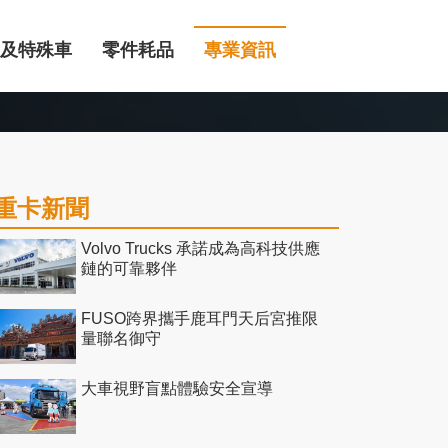
及特殊車
零件耗品
專業資訊
重卡新聞
Volvo Trucks 承諾成為高科技供應
鏈的可靠夥伴
FUSO跨界攜手鹿耳門天后宮推限
量聯名御守
大車視野盲點體驗安全宣導