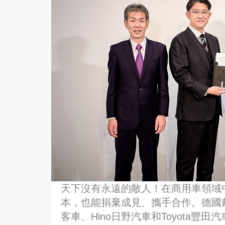
天下沒有永遠的敵人！在商用車領域
本，也能捐棄成見、攜手合作。德國戴姆勒卡
客車、Hino日野汽車和Toyota豐