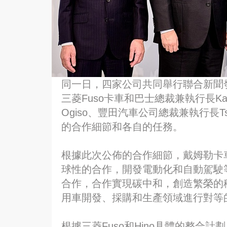
同一日，四家公司共同舉行聯合新聞發佈
三菱Fuso卡車和巴士總裁兼執行長Karl 
Ogiso、豐田汽車公司總裁兼執行長Ts
的合作細節和各自的任務。
根據此次公佈的合作細節，戴姆勒卡車、
球性的合作，開發電動化和自動駕駛等
合作，合作實現碳中和，創造繁榮的移
用車開發、採購和生產領域進行對等
根據三菱Fuso和Hino具體的整合