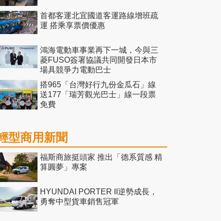
首都客運北宜國道客運路線增班疏
運 搭乘享票價優惠
鴻海電動車事業再下一城，今與三
菱FUSO簽署協議共同開發日本市
場具競爭力電動巴士
搭965「台灣好行九份金瓜石」線
送177「瑞芳觀光巴士」線一段票
免費
輕型商用新聞
福斯商旅挺頭家 推出「德系質感 精
算圓夢」專案
HYUNDAI PORTER II逆勢成長，
勇奪中型貨車銷售冠軍