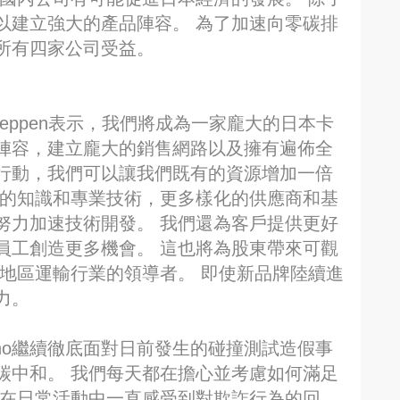
以建立強大的產品陣容。 為了加速向零碳排
所有四家公司受益。
 Deppen表示，我們將成為一家龐大的日本卡
陣容，建立龐大的銷售網路以及擁有遍佈全
行動，我們可以讓我們既有的資源增加一倍
進的知識和專業技術，更多樣化的供應商和基
努力加速技術開發。 我們還為客戶提供更好
員工創造更多機會。 這也將為股東帶來可觀
地區運輸行業的領導者。 即使新品牌陸續進
力。
ino繼續徹底面對日前發生的碰撞測試造假事
碳中和。 我們每天都在擔心並考慮如何滿足
們在日常活動中一直感受到對欺詐行為的回