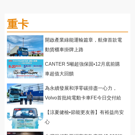
重卡
開啟產業綠能運輸篇章，航偉首款電
動貨櫃車掛牌上路
CANTER 5噸超強保固•12月底前購
車超值大回饋
為永續發展和淨零碳排盡一心力，
Volvo首批純電動卡車FE今日交付給
台灣買家
【涼夏健檢•節能更友善】有裕益尚安
心