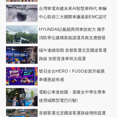
台灣車電布建未來AI智慧車時代 車輛
中心取得三大國際車廠最新EMC認可
HYUNDAI以氫能商用車技術力 攜手
消防單位建構新能源運具救災應變基
礎
端午連續假期 首都客運北宜國道客運
路線 加密直達車班次疏運
號召全台HERO！FUSO全面升級購
車優惠超有感
電動公車進校園：基隆女中學生專車
使用城際型電巴行駛!
首都客運北宜國道客運路線增班疏運