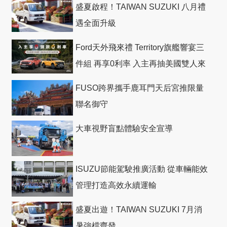
盛夏啟程！TAIWAN SUZUKI 八月禮
遇全面升級
Ford天外飛來禮 Territory旗艦響宴三
件組 再享0利率 入主再抽美國雙人來
回機票
FUSO跨界攜手鹿耳門天后宮推限量
聯名御守
大車視野盲點體驗安全宣導
ISUZU節能駕駛推廣活動 從車輛能效
管理打造高效永續運輸
盛夏出遊！TAIWAN SUZUKI 7月消
暑強檔齊發