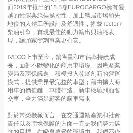
而2019年推出的18.5噸EUROCARGO擁有優
越的性能與絕佳操控性，加上穩居市場領先
地位的人體工學設計及舒適性，搭載Tector7
柴油引擎，實現最佳的動力輸出與油耗表
現，讓頭家衝刺事業更心安。
IVECO上市至今，銷售量和市佔率持續成
長，面對不斷變化的商用車環境、因應產業
變局及環保議題，積極投入發展創新的營運
模式，提供業界最完整的車型；藉由擴大商
用車的價值鏈，車體打造、新車檢驗到顧客
交車，全力滿足顧客的購車需求
對於常榮機械而言，在交通運輸產業和社會
責任以及環境保護的方面一直是我們努力邁
進的目標，在瞬息萬變的環境中，我們不僅