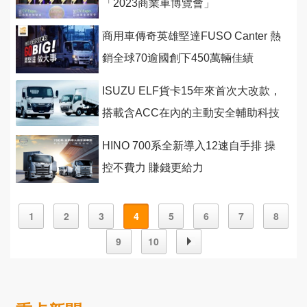
「2023商業車博覽會」
商用車傳奇英雄堅達FUSO Canter 熱
銷全球70逾國創下450萬輛佳績
ISUZU ELF貨卡15年來首次大改款，
搭載含ACC在內的主動安全輔助科技
HINO 700系全新導入12速自手排 操
控不費力 賺錢更給力
1
2
3
4
5
6
7
8
9
10