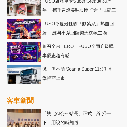
FUSO旗艦重卡Super Great迎30周
年！ 攜手吾蜂美味集團打造「扛霸三
十」 主題店
FUSO今夏最扛霸「動紫趴」熱血回
歸！ 經典車系回歸樂天桃猿主場
號召全台HERO！FUSO全面升級購
車優惠超有感
減．但不簡 Scania Super 11公升引
擎輕巧上市
客車新聞
「雙北AI公車站長」正式上線 掃一
下、用說的就知道