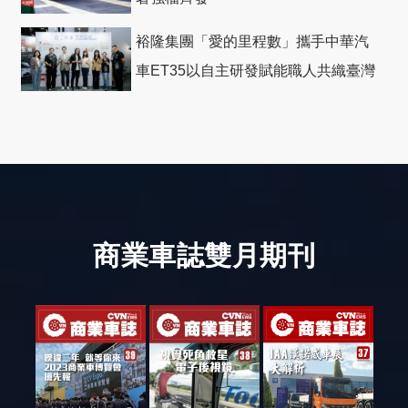
裕隆集團「愛的里程數」攜手中華汽
車ET35以自主研發賦能職人共織臺灣
社會善循環
商業車誌雙月期刊