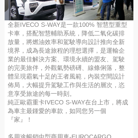
全新IVECO S-WAY是一款100% 智慧型重型
卡車，搭配智慧輔助系統，降低二氧化碳排
放量，將燃油效率和駕駛導向設計推向全新
境界，成為長途旅程的理想選擇，是運輸企
業的最佳解決方案、環境永續的盟友、駕駛
的完美旅伴，外觀氣勢磅礡、線條俐落，整
體呈現霸氣十足的王者風範，內裝空間設計
佈局，大幅提升駕駛工作與生活的層次，恣
意享受旅途的每一時刻。
純正歐霸重卡IVECO S-WAY在台上市，將成
為車主最鍾愛的車款，如同您另一個
『家』！
多用途暢銷中型商用車-EUROCARGO