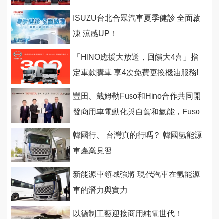
ISUZU台北合眾汽車夏季健診 全面啟
凍 涼感UP！
「HINO應援大放送，回饋大4喜」指
定車款購車 享4次免費更換機油服務!
豐田、戴姆勒Fuso和Hino合作共同開
發商用車電動化與自駕和氫能，Fuso
和Hino將進行合併
韓國行、 台灣真的行嗎？ 韓國氫能源
車產業見習
新能源車領域強將 現代汽車在氫能源
車的潛力與實力
以德制工藝迎接商用純電世代！