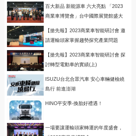
遊戲感受安全科技
百大新品 新能源車 六大亮點 「2023
商業車博覽會」台中國際展覽館盛大
開幕
【搶先報】2023商業車智能研討會 邀
請運輸頭家掌握趨勢探究產業問題
(下)
【搶先報】2023商業車智能研討會 探
討轉型電動車的實績(上)
ISUZU台北合眾汽車 安心車輛健檢繞
島行 前進澎湖
HINO平安季-換胎好禮遇！
一場要讓運輸頭家轉運的年度盛會，