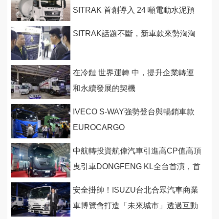
SITRAK 首創導入 24 噸電動水泥預
拌車
SITRAK話題不斷，新車款來勢洶洶
在冷鏈 世界運轉 中，提升企業轉運
和永續發展的契機
IVECO S-WAY強勢登台與暢銷車款
EUROCARGO
中航轉投資航偉汽車引進高CP值高頂
曳引車DONGFENG KL全台首演，首
輛電動重卡線上售賣
安全掛帥！ISUZU台北合眾汽車商業
車博覽會打造「未來城市」透過互動