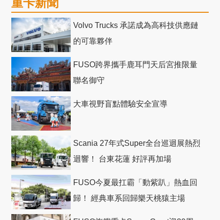
重卡新聞
Volvo Trucks 承諾成為高科技供應鏈
的可靠夥伴
FUSO跨界攜手鹿耳門天后宮推限量
聯名御守
大車視野盲點體驗安全宣導
Scania 27年式Super全台巡迴展熱烈
迴響！ 台東花蓮 好評再加場
FUSO今夏最扛霸「動紫趴」熱血回
歸！ 經典車系回歸樂天桃猿主場