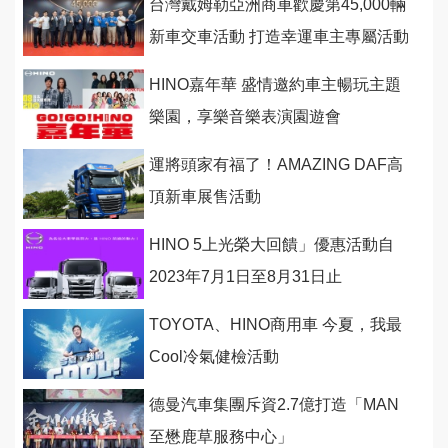
台灣戴姆勒亞洲商車歡慶第45,000輛
新車交車活動 打造幸運車主專屬活動
HINO嘉年華 盛情邀約車主暢玩主題
樂園，享樂音樂表演園遊會
運將頭家有福了！AMAZING DAF高
頂新車展售活動
HINO 5上光榮大回饋」優惠活動自
2023年7月1日至8月31日止
TOYOTA、HINO商用車 今夏，我最
Cool冷氣健檢活動
德曼汽車集團斥資2.7億打造「MAN
至懋鹿草服務中心」