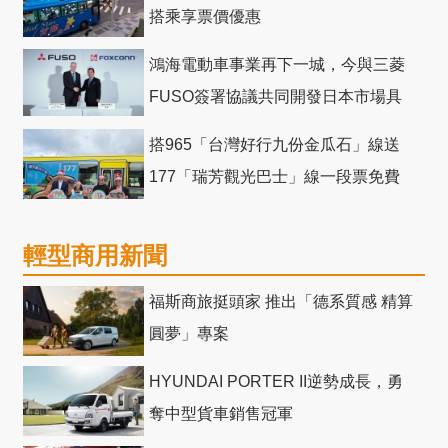
搭乘享票價優惠
鴻海電動車事業再下一城，今與三菱
FUSO簽署協議共同開發日本市場具
競爭力電動巴士
搭965「台灣好行九份金瓜石」線送
177「瑞芳觀光巴士」線一段票免費
輕型商用新聞
福斯商旅挺頭家 推出「德系質感 精算
圓夢」專案
HYUNDAI PORTER II逆勢成長，勇
奪中型貨車銷售冠軍