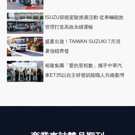
ISUZU節能駕駛推廣活動 從車輛能效
管理打造高效永續運輸
盛夏出遊！TAIWAN SUZUKI 7月消
暑強檔齊發
裕隆集團「愛的里程數」攜手中華汽
車ET35以自主研發賦能職人共織臺灣
社會善循環