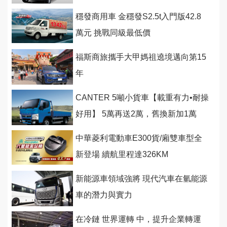
穩發商用車 金穩發S2.5t入門版42.8
萬元 挑戰同級最低價
福斯商旅攜手大甲媽祖遶境邁向第15
年
CANTER 5噸小貨車【載重有力•耐操
好用】 5萬再送2萬，舊換新加1萬
中華菱利電動車E300貨/廂雙車型全
新登場 續航里程達326KM
新能源車領域強將 現代汽車在氫能源
車的潛力與實力
在冷鏈 世界運轉 中，提升企業轉運