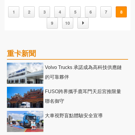
用車
1
2
3
4
5
6
7
8
9
10
重卡新聞
Volvo Trucks 承諾成為高科技供應鏈
的可靠夥伴
FUSO跨界攜手鹿耳門天后宮推限量
聯名御守
大車視野盲點體驗安全宣導