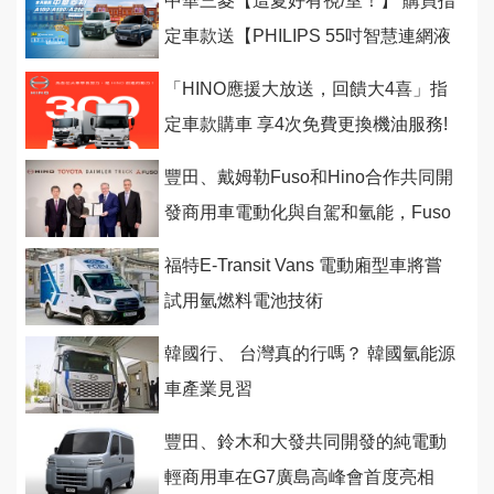
中華三菱【這夏好有視/室！】 購買指
定車款送【PHILIPS 55吋智慧連網液
晶顯示器】或 【伊萊克斯抗菌空氣清
「HINO應援大放送，回饋大4喜」指
定車款購車 享4次免費更換機油服務!
豐田、戴姆勒Fuso和Hino合作共同開
發商用車電動化與自駕和氫能，Fuso
和Hino將進行合併
福特E-Transit Vans 電動廂型車將嘗
試用氫燃料電池技術
韓國行、 台灣真的行嗎？ 韓國氫能源
車產業見習
豐田、鈴木和大發共同開發的純電動
輕商用車在G7廣島高峰會首度亮相