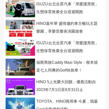
ISUZU台北合眾汽車「用愛護黑熊」
生態保育推廣全台巡迴開跑
HINO嘉年華 盛情邀約車主暢玩主題
樂園，享樂音樂表演園遊會
ISUZU台北合眾汽車「用愛護黑熊」
生態保育推廣全台巡迴開跑
福斯商旅Caddy Maxi Style：根本就
是七人同爽的Golf休旅車！
HINO 5上光榮大回饋」優惠活動自
2023年7月1日至8月31日止
TOYOTA、HINO商用車 今夏，我最