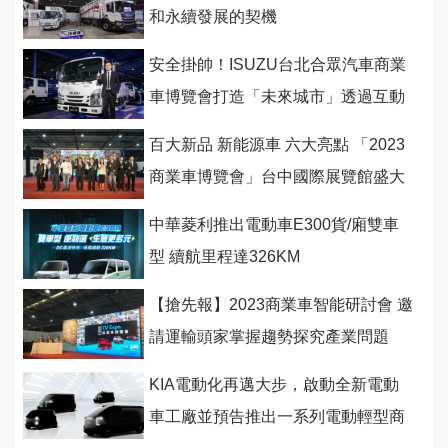
和永續發展的契機
安全掛帥！ISUZU台北合眾汽車商業
車博覽會打造「未來城市」透過互動
遊戲感受安全科技
百大新品 新能源車 六大亮點 「2023
商業車博覽會」台中國際展覽館盛大
開幕
中華菱利推出電動車E300貨/廂雙車
型 續航里程達326KM
【搶先報】2023商業車智能研討會 邀
請運輸頭家掌握趨勢探究產業問題
(下)
KIA電動化再邁大步，啟動全新電動
車工廠並預告推出一系列電動輕型商