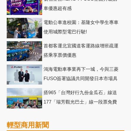
車優惠超有感
電動公車進校園：基隆女中學生專車
使用城際型電巴行駛!
首都客運北宜國道客運路線增班疏運
搭乘享票價優惠
鴻海電動車事業再下一城，今與三菱
FUSO簽署協議共同開發日本市場具
競爭力電動巴士
搭965「台灣好行九份金瓜石」線送
177「瑞芳觀光巴士」線一段票免費
輕型商用新聞