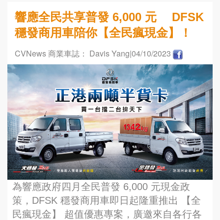
響應全民共享普發 6,000 元 DFSK
穩發商用車陪你【全民瘋現金】！
CVNews 商業車誌： Davis Yang
|04/10/2023
為響應政府四月全民普發 6,000 元現金政
策，DFSK 穩發商用車即日起隆重推出 【全
民瘋現金】 超值優惠專案，廣邀來自各行各