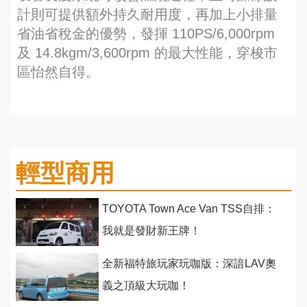
計則可提供額外持久耐用度，再加上小排量
省油省稅金的優勢，發揮 110PS/6,000rpm
及 14.8kgm/3,600rpm 的最大性能，穿梭市
區怡然自得。
輕型商用
TOYOTA Town Ace Van TSS自排：
我就是發財新王牌！
全新福特旅玩家玩咖版：深諳LAV奧
義之頂級大玩咖！