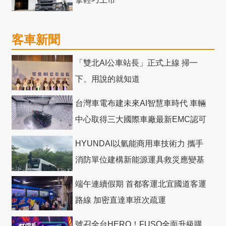
客車新聞
「雙北AI公車站長」正式上線 掃一
下、用說的就知道
台灣車電布建未來AI智慧車時代 車輛
中心取得三大國際車廠最新EMC認可
HYUNDAI以氫能商用車技術力 攜手
消防單位建構新能源運具救災應變基
礎
端午連續假期 首都客運北宜國道客運
路線 加密直達車班次疏運
號召全台HERO！FUSO全面升級購