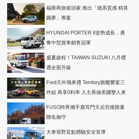
福斯商旅挺頭家 推出「德系質感 精算
圓夢」專案
HYUNDAI PORTER II逆勢成長，勇
奪中型貨車銷售冠軍
盛夏啟程！TAIWAN SUZUKI 八月禮
遇全面升級
Ford天外飛來禮 Territory旗艦響宴三
件組 再享0利率 入主再抽美國雙人來
回機票
FUSO跨界攜手鹿耳門天后宮推限量
聯名御守
大車視野盲點體驗安全宣導