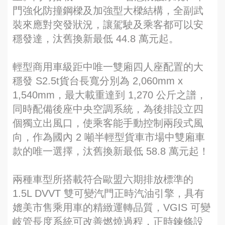
門強化防撞鋼樑及加強型大樑結構，全副武
裝來應對突發狀況，讓駕駛及乘客都可以安
穩發達，汰舊換新最低 44.8 萬元起。
輕型商用車級距中唯一雙廂四人座配置的大
穩發 S2.5t貨台長寬分別為 2,060mm x
1,540mm，最大載重達到 1,270 公斤之譜，
同時配備後座中央空調系統，為後排設立四
個獨立出風口，使乘客能手動控制兩段式風
向，作為國內 2 噸半輕型貨車市場中雙廂車
款的唯一選擇，汰舊換新最低 58.8 萬元起！
兩種車型所搭載符合歐盟六期排放標準的
1.5L DVVT 雙可變汽門正時汽油引擎，具有
媲美市售乘用車的精緻運轉品質，VGIS 可變
岐管長度系統可改善燃燒過程，正時鍊條設