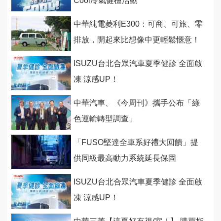
Cool冷氣健檢活動
中華純電菱利E300：可商、可旅、零
排放，開起來比想像中更輕鬆愜意！
ISUZU台北合眾汽車夏季健診 全面啟
凍 涼感UP！
中華汽車、《今周刊》攜手公布「綠
色運輸轉型調查」
「FUSO堅達全車系好禮大回饋」提
供同級最高動力系統延長保固
ISUZU台北合眾汽車夏季健診 全面啟
凍 涼感UP！