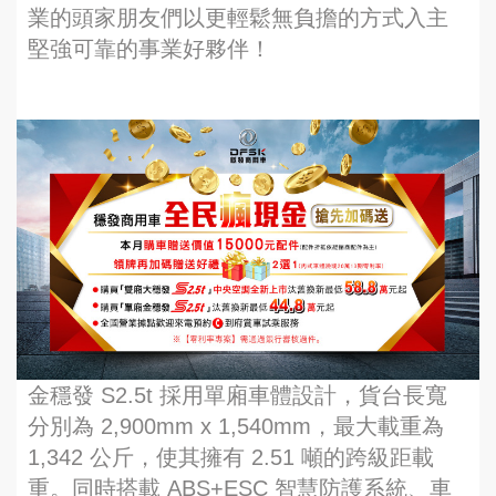
業的頭家朋友們以更輕鬆無負擔的方式入主
堅強可靠的事業好夥伴！
金穩發 S2.5t 採用單廂車體設計，貨台長寬
分別為 2,900mm x 1,540mm，最大載重為
1,342 公斤，使其擁有 2.51 噸的跨級距載
重。同時搭載 ABS+ESC 智慧防護系統、車