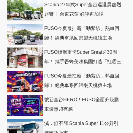
Scania 27年式Super全台巡迴展熱烈
迴響！ 台東花蓮 好評再加場
FUSO今夏最扛霸「動紫趴」熱血回
歸！ 經典車系回歸樂天桃猿主場
FUSO旗艦重卡Super Great迎30周
年！ 攜手吾蜂美味集團打造「扛霸三
十」 主題店
FUSO今夏最扛霸「動紫趴」熱血回
歸！ 經典車系回歸樂天桃猿主場
號召全台HERO！FUSO全面升級購
車優惠超有感
減．但不簡 Scania Super 11公升引
擎輕巧上市