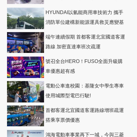
HYUNDAI以氫能商用車技術力 攜手
消防單位建構新能源運具救災應變基
礎
端午連續假期 首都客運北宜國道客運
路線 加密直達車班次疏運
號召全台HERO！FUSO全面升級購
車優惠超有感
電動公車進校園：基隆女中學生專車
使用城際型電巴行駛!
首都客運北宜國道客運路線增班疏運
搭乘享票價優惠
鴻海電動車事業再下一城，今與三菱