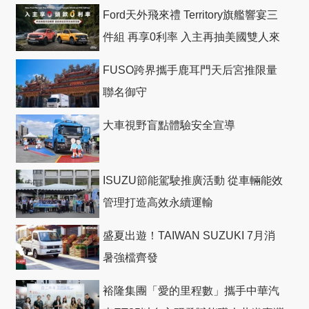
Ford天外飛來禮 Territory旗艦響宴三
件組 再享0利率 入主再抽美國雙人來
回機票
FUSO跨界攜手鹿耳門天后宮推限量
聯名御守
大車視野盲點體驗安全宣導
ISUZU節能駕駛推廣活動 從車輛能效
管理打造高效永續運輸
盛夏出遊！TAIWAN SUZUKI 7月消
暑強檔齊發
裕隆集團「愛的里程數」攜手中華汽