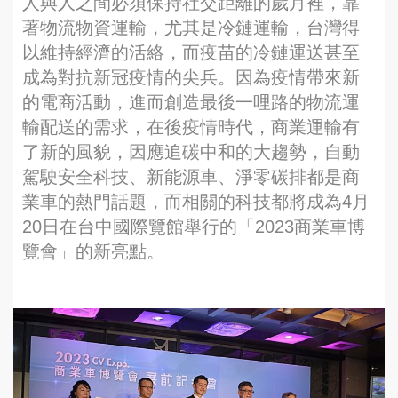
人與人之間必須保持社交距離的歲月裡，靠
著物流物資運輸，尤其是冷鏈運輸，台灣得
以維持經濟的活絡，而疫苗的冷鏈運送甚至
成為對抗新冠疫情的尖兵。因為疫情帶來新
的電商活動，進而創造最後一哩路的物流運
輸配送的需求，在後疫情時代，商業運輸有
了新的風貌，因應追碳中和的大趨勢，自動
駕駛安全科技、新能源車、淨零碳排都是商
業車的熱門話題，而相關的科技都將成為4月
20日在台中國際覽館舉行的「2023商業車博
覽會」的新亮點。