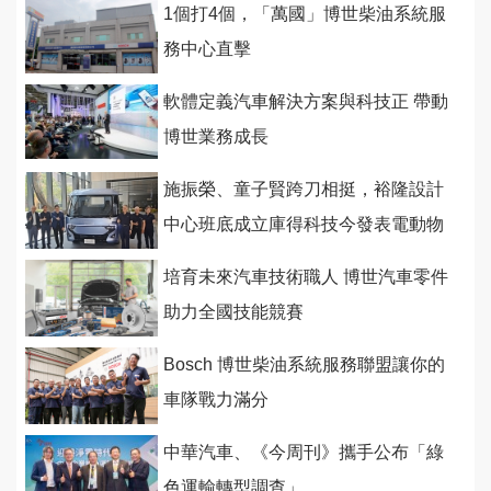
1個打4個，「萬國」博世柴油系統服
務中心直擊
軟體定義汽車解決方案與科技正 帶動
博世業務成長
施振榮、童子賢跨刀相挺，裕隆設計
中心班底成立庫得科技今發表電動物
流車底盤X-Platform
培育未來汽車技術職人 博世汽車零件
助力全國技能競賽
Bosch 博世柴油系統服務聯盟讓你的
車隊戰力滿分
中華汽車、《今周刊》攜手公布「綠
色運輸轉型調查」