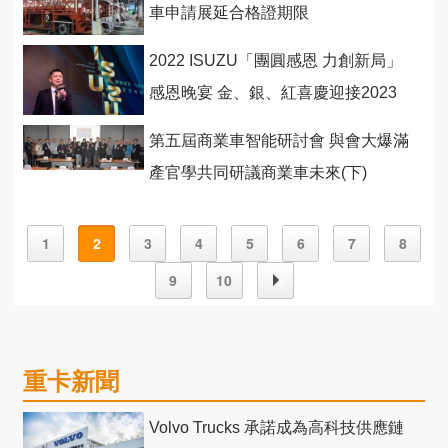
車申請展延合格證期限
2022 ISUZU「團圓感恩 力創新局」
感恩晚宴 金、銀、紅喜慶迎接2023
第五屆商業車智能研討會 與會大爆滿
產官學共同研議商業車未來(下)
1
2
3
4
5
6
7
8
9
10
重卡新聞
Volvo Trucks 承諾成為高科技供應鏈