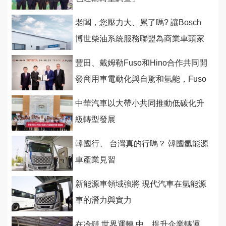
老闆，您壓力大、累了嗎? 讓Bosch
博世柴油系統服務聯盟為商業車頭家
好好紓壓
豐田、戴姆勒Fuso和Hino合作共同開
發商用車電動化與自駕和氫能，Fuso
和Hino將進行合併
中華汽車以大帶小共同推動低碳化升
級轉型發展
韓國行、 台灣真的行嗎？ 韓國氫能源
車產業見習
新能源車領域強將 現代汽車在氫能源
車的潛力與實力
在冷鏈 世界運轉 中，提升企業轉運