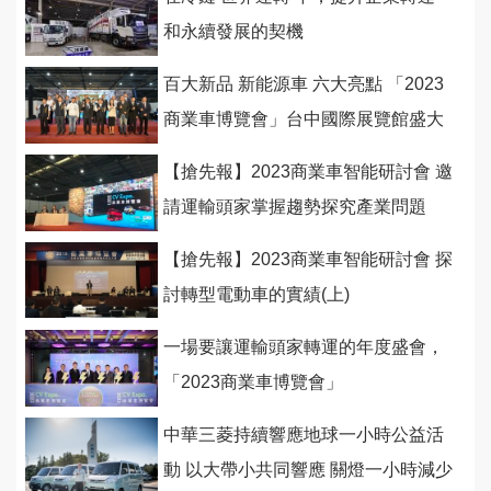
和永續發展的契機
百大新品 新能源車 六大亮點 「2023
商業車博覽會」台中國際展覽館盛大
開幕
【搶先報】2023商業車智能研討會 邀
請運輸頭家掌握趨勢探究產業問題
(下)
【搶先報】2023商業車智能研討會 探
討轉型電動車的實績(上)
一場要讓運輸頭家轉運的年度盛會，
「2023商業車博覽會」
中華三菱持續響應地球一小時公益活
動 以大帶小共同響應 關燈一小時減少