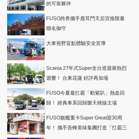
的可靠夥伴
FUSO跨界攜手鹿耳門天后宮推限量
聯名御守
大車視野盲點體驗安全宣導
Scania 27年式Super全台巡迴展熱烈
迴響！ 台東花蓮 好評再加場
FUSO今夏最扛霸「動紫趴」熱血回
歸！ 經典車系回歸樂天桃猿主場
FUSO旗艦重卡Super Great迎30周
年！ 攜手吾蜂美味集團打造「扛霸三
十」 主題店