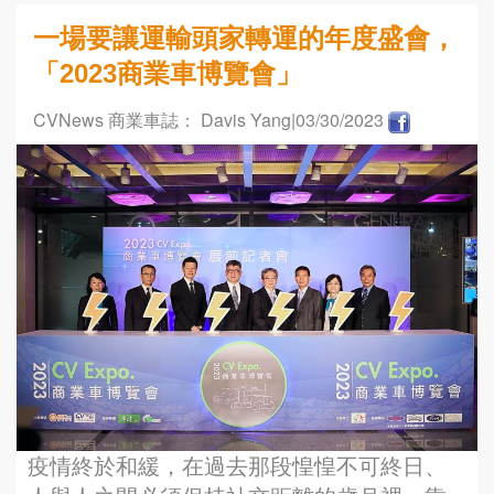
一場要讓運輸頭家轉運的年度盛會，
「2023商業車博覽會」
CVNews 商業車誌： Davis Yang
|03/30/2023
疫情終於和緩，在過去那段惶惶不可終日、