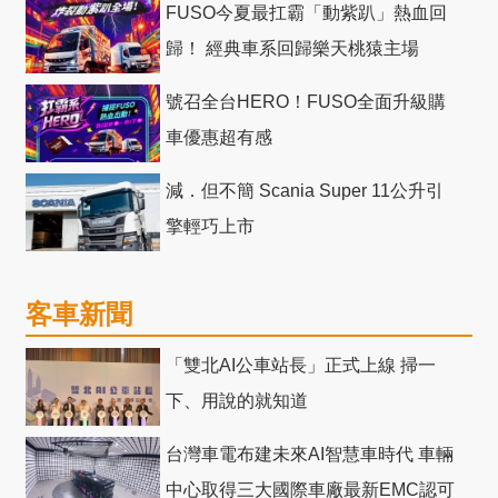
FUSO今夏最扛霸「動紫趴」熱血回
歸！ 經典車系回歸樂天桃猿主場
號召全台HERO！FUSO全面升級購
車優惠超有感
減．但不簡 Scania Super 11公升引
擎輕巧上市
客車新聞
「雙北AI公車站長」正式上線 掃一
下、用說的就知道
台灣車電布建未來AI智慧車時代 車輛
中心取得三大國際車廠最新EMC認可