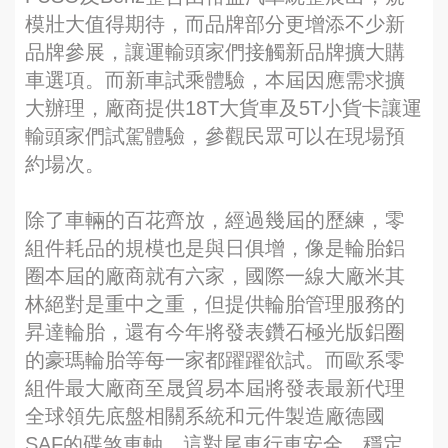
模壯大值得期待，而品牌部分更增添不少新
品牌參展，讓運輸頭家們接觸新品牌擴大購
車選項。而新車試乘體驗，本屆因應需求擴
大辦理，廠商提供18T大貨車及5T小貨卡讓運
輸頭家們試駕體驗，參觀民眾可以在現場預
約場次。
除了車輛的百花齊放，經過幾屆的歷練，零
組件耗品的規模也是與日俱增，像是輪胎鋁
圈本屆的廠商就有六家，國際一線大廠米其
林絕對是重中之重，但提供輪胎管理服務的
昇達輪胎，還有今年將發表鑽石極光版鋁圈
的豪瑪輪胎等每一家都躍躍欲試。而歐系零
組件最大廠商至晟貿易本屆將發表最新代理
全球領先底盤相關系統和元件製造廠德國
SAF的碟煞車軸，這對尾車行車安全、穩定