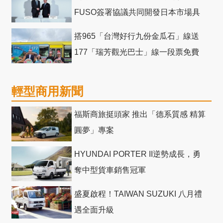
FUSO簽署協議共同開發日本市場具
競爭力電動巴士
搭965「台灣好行九份金瓜石」線送
177「瑞芳觀光巴士」線一段票免費
輕型商用新聞
福斯商旅挺頭家 推出「德系質感 精算
圓夢」專案
HYUNDAI PORTER II逆勢成長，勇
奪中型貨車銷售冠軍
盛夏啟程！TAIWAN SUZUKI 八月禮
遇全面升級