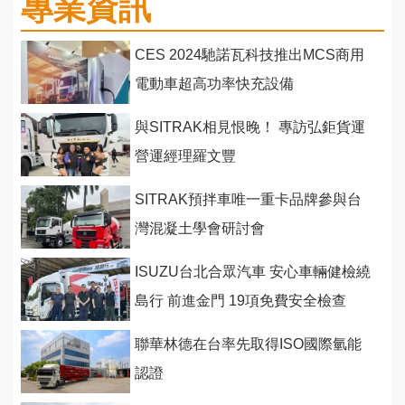
專業資訊
CES 2024馳諾瓦科技推出MCS商用
電動車超高功率快充設備
與SITRAK相見恨晚！ 專訪弘鉅貨運
營運經理羅文豐
SITRAK預拌車唯一重卡品牌參與台
灣混凝土學會研討會
ISUZU台北合眾汽車 安心車輛健檢繞
島行 前進金門 19項免費安全檢查
聯華林德在台率先取得ISO國際氫能
認證