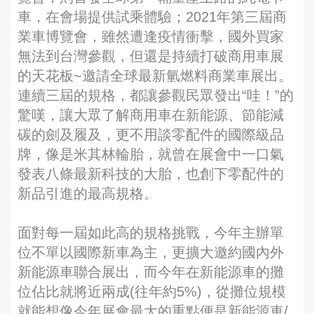
車，在會場提供試乘體驗；2021年第三屆商
業車博覽會，雖然遭逢疫情衝擊，國外買家
無法到台灣參觀，但還是持續打破商用車展
的天花板~邀請全球最新氫燃料商業車展出。
連續三屆的規格，都讓參觀民眾發出“哇！”的
驚嘆，讓大眾了解商用車在新能源、節能減
碳的劍及履及，更不用談零配件的國際級品
牌，像是米其林輪胎，就曾在展會中一口氣
發表八條最新科技的大胎，也創下零配件的
新品引進的最高規格。
面對每一屆如此高的規格挑戰，今年主辦單
位不單以國際新車為主，更擴大邀約國內外
新能源車聯合展出，而今年在新能源車的攤
位佔比就將近兩成(往年約5%)，從攤位規模
就能想像今年展會最大的重點便是新能源車/