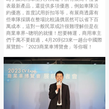
表最新產品，還提供多項優惠，例如車隊沿
約優惠，首度試用折扣等等，有展商透露有
些車隊採購在整場比較議價居然可以省下百
萬成本，這對一般民眾或許很難理解但是在
商業車界~聰明的就懂！想要轉運，商用車主
們千萬不要錯過，4月20到23來一趟台中國際
展覽館~「2023商業車博覽會」等你喔！