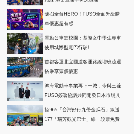
號召全台HERO！FUSO全面升級購
車優惠超有感
電動公車進校園：基隆女中學生專車
使用城際型電巴行駛!
首都客運北宜國道客運路線增班疏運
搭乘享票價優惠
鴻海電動車事業再下一城，今與三菱
FUSO簽署協議共同開發日本市場具
競爭力電動巴士
搭965「台灣好行九份金瓜石」線送
177「瑞芳觀光巴士」線一段票免費