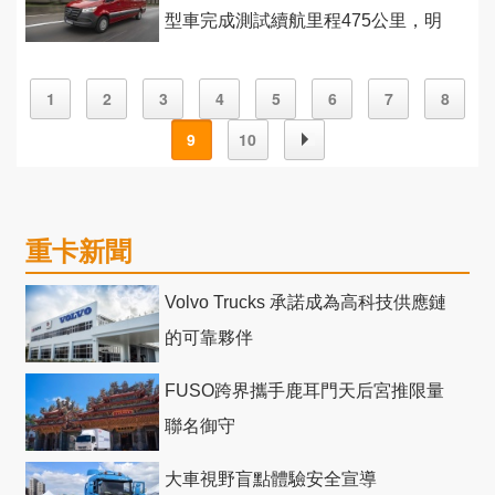
型車完成測試續航里程475公里，明
年2月首發
1
2
3
4
5
6
7
8
9
10
重卡新聞
Volvo Trucks 承諾成為高科技供應鏈
的可靠夥伴
FUSO跨界攜手鹿耳門天后宮推限量
聯名御守
大車視野盲點體驗安全宣導