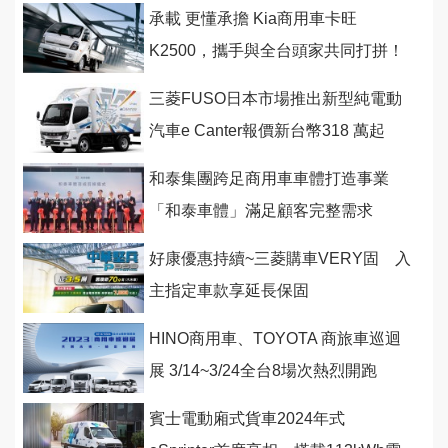
承載 更懂承擔 Kia商用車卡旺
K2500，攜手與全台頭家共同打拼！
三菱FUSO日本市場推出新型純電動
汽車e Canter報價新台幣318 萬起
和泰集團跨足商用車車體打造事業
「和泰車體」滿足顧客完整需求
好康優惠持續~三菱購車VERY固 入
主指定車款享延長保固
HINO商用車、TOYOTA 商旅車巡迴
展 3/14~3/24全台8場次熱烈開跑
賓士電動廂式貨車2024年式