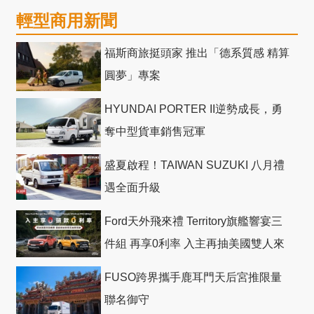
輕型商用新聞
福斯商旅挺頭家 推出「德系質感 精算
圓夢」專案
HYUNDAI PORTER II逆勢成長，勇
奪中型貨車銷售冠軍
盛夏啟程！TAIWAN SUZUKI 八月禮
遇全面升級
Ford天外飛來禮 Territory旗艦響宴三
件組 再享0利率 入主再抽美國雙人來
回機票
FUSO跨界攜手鹿耳門天后宮推限量
聯名御守