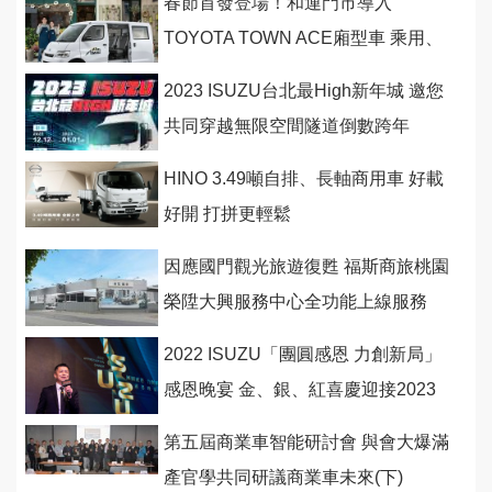
春節首發登場！和運門市導入
TOYOTA TOWN ACE廂型車 乘用、
商用都好用，春節租車再享長天期優
2023 ISUZU台北最High新年城 邀您
惠！
共同穿越無限空間隧道倒數跨年
HINO 3.49噸自排、長軸商用車 好載
好開 打拼更輕鬆
因應國門觀光旅遊復甦 福斯商旅桃園
榮陞大興服務中心全功能上線服務
2022 ISUZU「團圓感恩 力創新局」
感恩晚宴 金、銀、紅喜慶迎接2023
第五屆商業車智能研討會 與會大爆滿
產官學共同研議商業車未來(下)