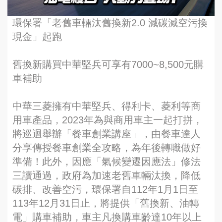
環保署「老舊車輛汰舊換新2.0 減碳減空污換
現金」起跑
舊換新購買中華堅兵可享有7000~8,500元購
車補助
中華三菱擁有中華堅兵、得利卡、菱利等商
用車產品，2023年為與商用車主一起打拼，
將巡迴舉辦「餐車創業講座」，由餐車達人
分享傳授餐車創業全攻略，為年後轉職做好
準備！此外，因應「氣候變遷因應法」修法
三讀通過，政府為加速老舊車輛汰換，降低
碳排、改善空污，環保署自112年1月1日至
113年12月31日止，將提供「舊換新、油轉
電」購車補助，車主凡換購車齡達10年以上