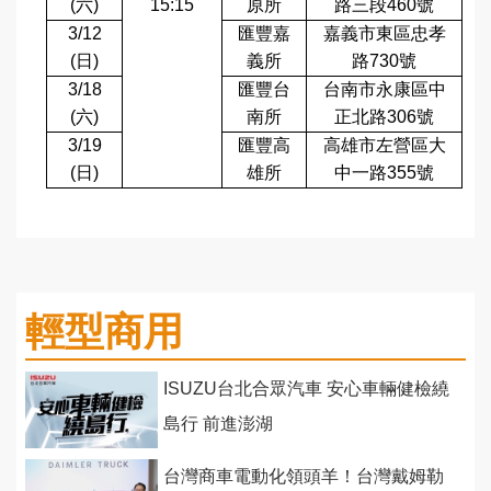
(
六
)
15:15
原所
路三段
460
號
3/12
匯豐嘉
嘉義市東區忠孝
(
日
)
義所
路
730
號
3/18
匯豐台
台南市永康區中
(
六
)
南所
正北路
306
號
3/19
匯豐高
高雄市左營區大
(
日
)
雄所
中一路
355
號
輕型商用
ISUZU台北合眾汽車 安心車輛健檢繞
島行 前進澎湖
台灣商車電動化領頭羊！台灣戴姆勒