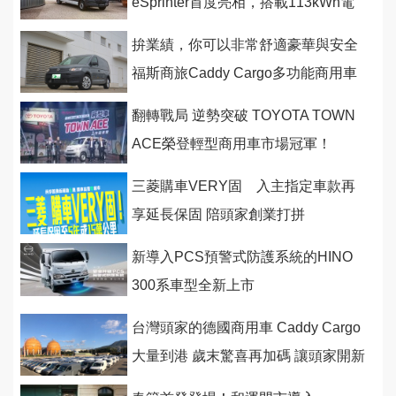
eSprinter首度亮相，搭載113kWh電
池具備400公里的續航里程
拚業績，你可以非常舒適豪華與安全
福斯商旅Caddy Cargo多功能商用車
伴頭家前行
翻轉戰局 逆勢突破 TOYOTA TOWN
ACE榮登輕型商用車市場冠軍！
三菱購車VERY固 入主指定車款再
享延長保固 陪頭家創業打拼
新導入PCS預警式防護系統的HINO
300系車型全新上市
台灣頭家的德國商用車 Caddy Cargo
大量到港 歲末驚喜再加碼 讓頭家開新
車迎接後疫情商機