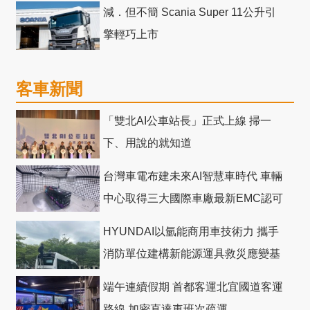
減．但不簡 Scania Super 11公升引
擎輕巧上市
客車新聞
「雙北AI公車站長」正式上線 掃一
下、用說的就知道
台灣車電布建未來AI智慧車時代 車輛
中心取得三大國際車廠最新EMC認可
HYUNDAI以氫能商用車技術力 攜手
消防單位建構新能源運具救災應變基
礎
端午連續假期 首都客運北宜國道客運
路線 加密直達車班次疏運