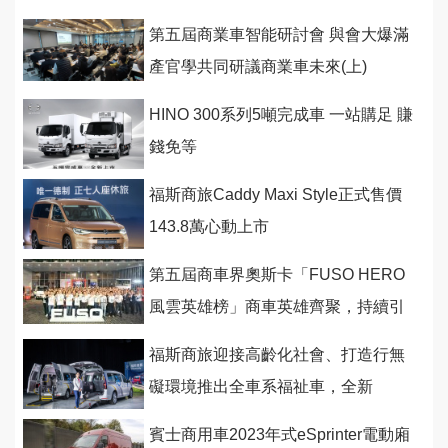
第五屆商業車智能研討會 與會大爆滿
產官學共同研議商業車未來(上)
HINO 300系列5噸完成車 一站購足 賺
錢免等
福斯商旅Caddy Maxi Style正式售價
143.8萬心動上市
第五屆商車界奧斯卡「FUSO HERO
風雲英雄榜」商車英雄齊聚，持續引
領台灣經濟昂首前航！
福斯商旅迎接高齡化社會、打造行無
礙環境推出全車系福祉車，全新
Caddy福祉車首度亮相
賓士商用車2023年式eSprinter電動廂