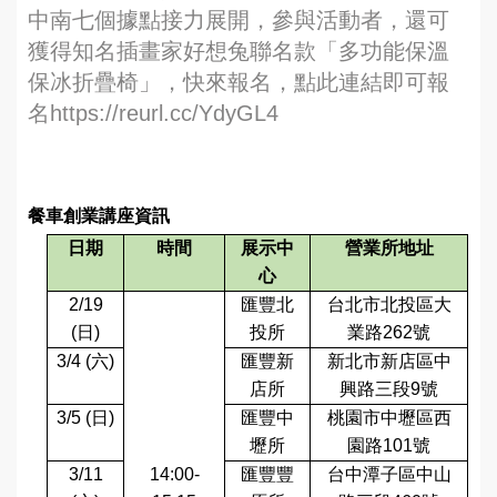
中南七個據點接力展開，參與活動者，還可
獲得知名插畫家好想兔聯名款「多功能保溫
保冰折疊椅」，快來報名，點此連結即可報
名https://reurl.cc/YdyGL4
餐車創業講座資訊
日期
時間
展示中
營業所地址
心
2/19
匯豐北
台北市北投區大
(
日
)
投所
業路
262
號
3/4 (
六
)
匯豐新
新北市新店區中
店所
興路三段
9
號
3/5 (
日
)
匯豐中
桃園市中壢區西
壢所
園路
101
號
3/11
14:00-
匯豐豐
台中潭子區中山