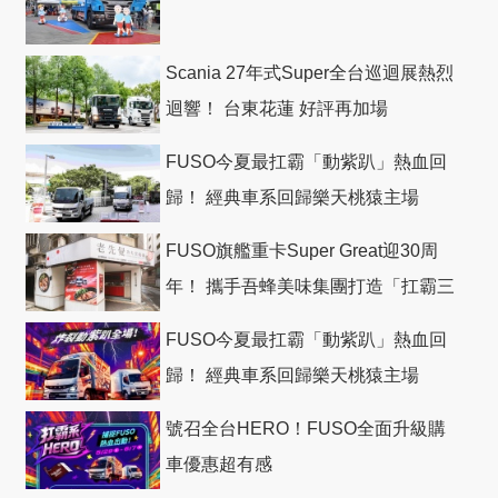
Scania 27年式Super全台巡迴展熱烈
迴響！ 台東花蓮 好評再加場
FUSO今夏最扛霸「動紫趴」熱血回
歸！ 經典車系回歸樂天桃猿主場
FUSO旗艦重卡Super Great迎30周
年！ 攜手吾蜂美味集團打造「扛霸三
十」 主題店
FUSO今夏最扛霸「動紫趴」熱血回
歸！ 經典車系回歸樂天桃猿主場
號召全台HERO！FUSO全面升級購
車優惠超有感