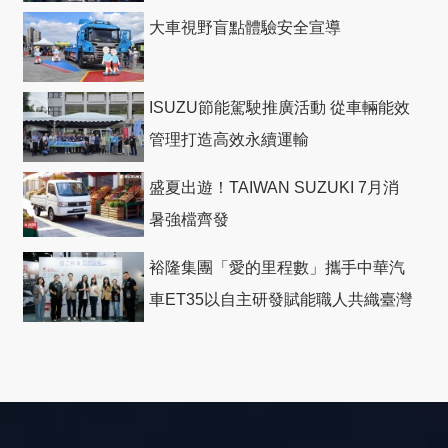
大車視野盲點體驗安全宣導
ISUZU節能駕駛推廣活動 從車輛能效
管理打造高效永續運輸
盛夏出遊！TAIWAN SUZUKI 7月消
暑強檔齊發
裕隆集團「愛的里程數」攜手中華汽
車ET35以自主研發賦能職人共織臺灣
社會善循環