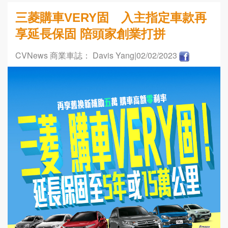
三菱購車VERY固 入主指定車款再
享延長保固 陪頭家創業打拼
CVNews 商業車誌： Davis Yang
|02/02/2023