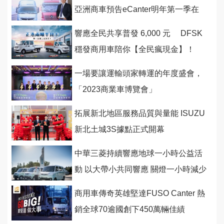
亞洲商車預告eCanter明年第一季在
台上市
響應全民共享普發 6,000 元 DFSK
穩發商用車陪你【全民瘋現金】！
一場要讓運輸頭家轉運的年度盛會，
「2023商業車博覽會」
拓展新北地區服務品質與量能 ISUZU
新北土城3S據點正式開幕
中華三菱持續響應地球一小時公益活
動 以大帶小共同響應 關燈一小時減少
6,881公斤碳排量
商用車傳奇英雄堅達FUSO Canter 熱
銷全球70逾國創下450萬輛佳績