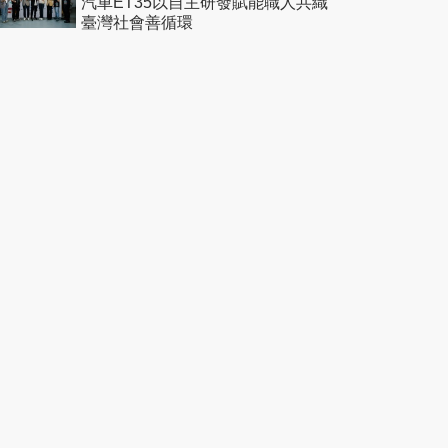
汽車ET35以自主研發賦能職人共織
臺灣社會善循環