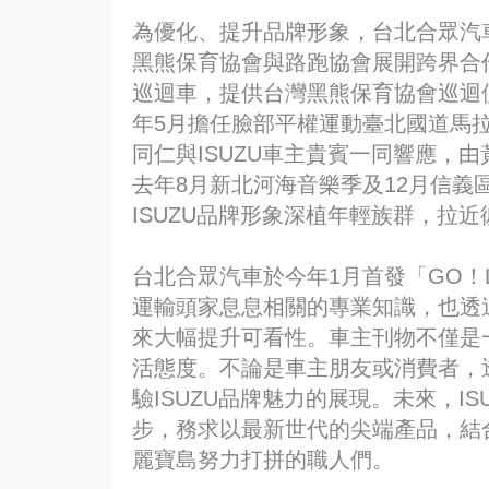
為優化、提升品牌形象，台北合眾汽
黑熊保育協會與路跑協會展開跨界合
巡迴車，提供台灣黑熊保育協會巡迴
年5月擔任臉部平權運動臺北國道馬
同仁與ISUZU車主貴賓一同響應，
去年8月新北河海音樂季及12月信義
ISUZU品牌形象深植年輕族群，拉
台北合眾汽車於今年1月首發「GO！
運輸頭家息息相關的專業知識，也透
來大幅提升可看性。車主刊物不僅是
活態度。不論是車主朋友或消費者，透
驗ISUZU品牌魅力的展現。未來，I
步，務求以最新世代的尖端產品，結
麗寶島努力打拼的職人們。