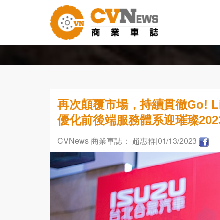
再次顛覆市場，持續貫徹Go! L
優化前後端服務體系迎璀璨202
CVNews 商業車誌： 趙惠群
|01/13/2023