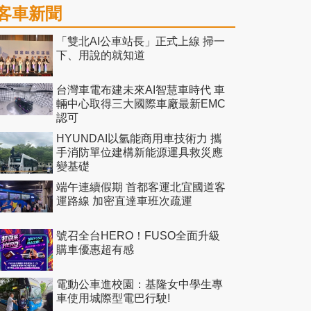
客車新聞
「雙北AI公車站長」正式上線 掃一
下、用說的就知道
台灣車電布建未來AI智慧車時代 車
輛中心取得三大國際車廠最新EMC
認可
HYUNDAI以氫能商用車技術力 攜
手消防單位建構新能源運具救災應
變基礎
端午連續假期 首都客運北宜國道客
運路線 加密直達車班次疏運
號召全台HERO！FUSO全面升級
購車優惠超有感
電動公車進校園：基隆女中學生專
車使用城際型電巴行駛!