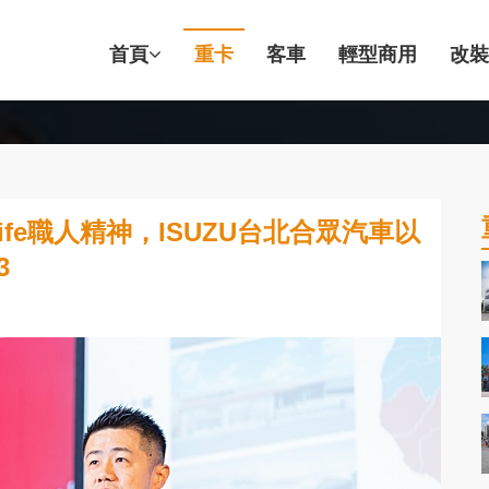
首頁
重卡
客車
輕型商用
改裝
ife職人精神，ISUZU台北合眾汽車以
3