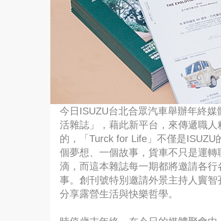
今日ISUZU台北合眾汽車舉辦年終媒
活雜誌」，藉此新平台，來傳遞職人
的，「Turck for Life」不僅是
個夢想、一個故事，貨車不只是運轉
滴，而這本雜誌每一期都將邀請各行
事。創刊號特別邀請外景主持人竇智
分享露營生活與快樂哲學。