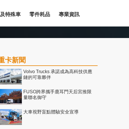
及特殊車
零件耗品
專業資訊
重卡新聞
Volvo Trucks 承諾成為高科技供應
鏈的可靠夥伴
FUSO跨界攜手鹿耳門天后宮推限
量聯名御守
大車視野盲點體驗安全宣導