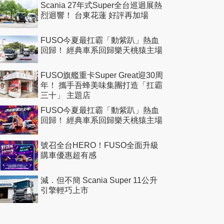
Scania 27年式Super全台巡迴展熱
烈迴響！ 台東花蓮 好評再加場
FUSO今夏最扛霸「動紫趴」熱血
回歸！ 經典車系回歸樂天桃猿主場
FUSO旗艦重卡Super Great迎30周
年！ 攜手吾蜂美味集團打造「扛霸
三十」 主題店
FUSO今夏最扛霸「動紫趴」熱血
回歸！ 經典車系回歸樂天桃猿主場
號召全台HERO！FUSO全面升級
購車優惠超有感
減．但不簡 Scania Super 11公升
引擎輕巧上市