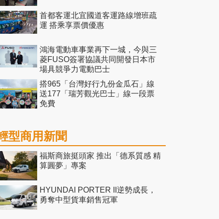
首都客運北宜國道客運路線增班疏
運 搭乘享票價優惠
鴻海電動車事業再下一城，今與三
菱FUSO簽署協議共同開發日本市
場具競爭力電動巴士
搭965「台灣好行九份金瓜石」線
送177「瑞芳觀光巴士」線一段票
免費
輕型商用新聞
福斯商旅挺頭家 推出「德系質感 精
算圓夢」專案
HYUNDAI PORTER II逆勢成長，
勇奪中型貨車銷售冠軍