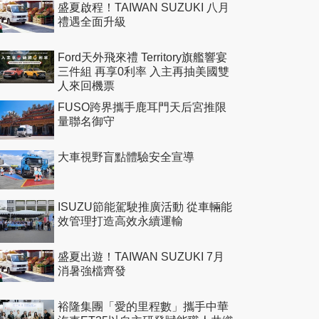
盛夏啟程！TAIWAN SUZUKI 八月
禮遇全面升級
Ford天外飛來禮 Territory旗艦響宴
三件組 再享0利率 入主再抽美國雙
人來回機票
FUSO跨界攜手鹿耳門天后宮推限
量聯名御守
大車視野盲點體驗安全宣導
ISUZU節能駕駛推廣活動 從車輛能
效管理打造高效永續運輸
盛夏出遊！TAIWAN SUZUKI 7月
消暑強檔齊發
裕隆集團「愛的里程數」攜手中華