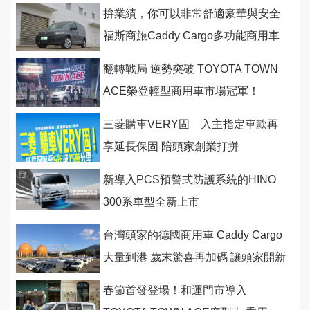
池具備400公里的續航里程
拚業績，你可以非常舒適豪華與安全
福斯商旅Caddy Cargo多功能商用車
伴頭家前行
翻轉戰局 逆勢突破 TOYOTA TOWN
ACE榮登輕型商用車市場冠軍！
三菱購車VERY固 入主指定車款再
享延長保固 陪頭家創業打拼
新導入PCS預警式防護系統的HINO
300系車型全新上市
台灣頭家的德國商用車 Caddy Cargo
大量到港 歲末驚喜再加碼 讓頭家開新
車迎接後疫情商機
春節首發登場！和運門市導入