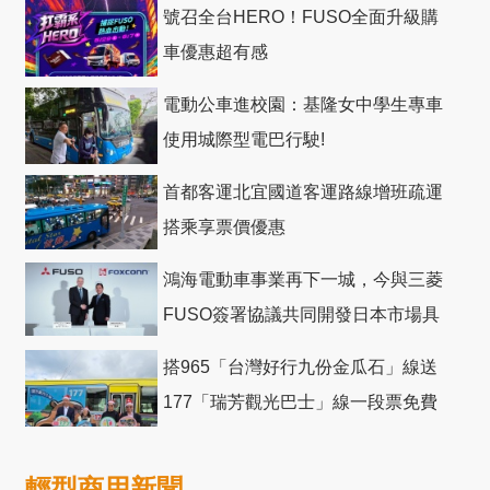
號召全台HERO！FUSO全面升級購
車優惠超有感
電動公車進校園：基隆女中學生專車
使用城際型電巴行駛!
首都客運北宜國道客運路線增班疏運
搭乘享票價優惠
鴻海電動車事業再下一城，今與三菱
FUSO簽署協議共同開發日本市場具
競爭力電動巴士
搭965「台灣好行九份金瓜石」線送
177「瑞芳觀光巴士」線一段票免費
輕型商用新聞