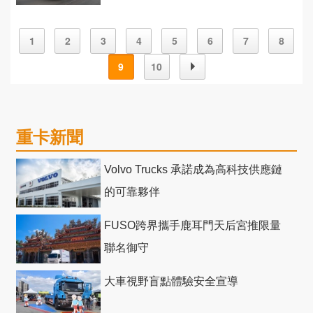
年2月首發
1
2
3
4
5
6
7
8
9
10
重卡新聞
Volvo Trucks 承諾成為高科技供應鏈
的可靠夥伴
FUSO跨界攜手鹿耳門天后宮推限量
聯名御守
大車視野盲點體驗安全宣導