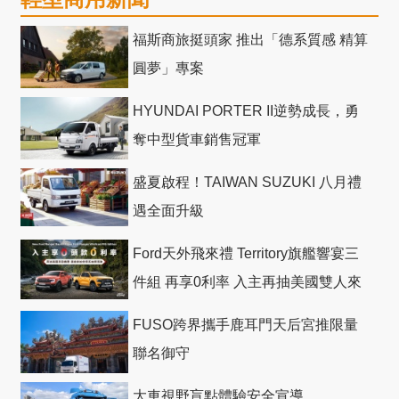
福斯商旅挺頭家 推出「德系質感 精算
圓夢」專案
HYUNDAI PORTER II逆勢成長，勇
奪中型貨車銷售冠軍
盛夏啟程！TAIWAN SUZUKI 八月禮
遇全面升級
Ford天外飛來禮 Territory旗艦響宴三
件組 再享0利率 入主再抽美國雙人來
回機票
FUSO跨界攜手鹿耳門天后宮推限量
聯名御守
大車視野盲點體驗安全宣導