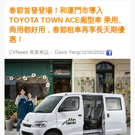
春節首發登場！和運門市導入
TOYOTA TOWN ACE廂型車 乘用、
商用都好用，春節租車再享長天期優
惠！
CVNews 商業車誌： Davis Yang
|12/30/2022