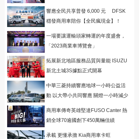
台上市
響應全民共享普發 6,000 元 DFSK
穩發商用車陪你【全民瘋現金】！
一場要讓運輸頭家轉運的年度盛會，
「2023商業車博覽會」
拓展新北地區服務品質與量能 ISUZU
新北土城3S據點正式開幕
中華三菱持續響應地球一小時公益活
動 以大帶小共同響應 關燈一小時減少
6,881公斤碳排量
商用車傳奇英雄堅達FUSO Canter 熱
銷全球70逾國創下450萬輛佳績
承載 更懂承擔 Kia商用車卡旺