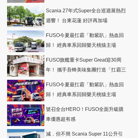
Scania 27年式Super全台巡迴展熱烈
迴響！ 台東花蓮 好評再加場
FUSO今夏最扛霸「動紫趴」熱血回
歸！ 經典車系回歸樂天桃猿主場
FUSO旗艦重卡Super Great迎30周
年！ 攜手吾蜂美味集團打造「扛霸三
十」 主題店
FUSO今夏最扛霸「動紫趴」熱血回
歸！ 經典車系回歸樂天桃猿主場
號召全台HERO！FUSO全面升級購
車優惠超有感
減．但不簡 Scania Super 11公升引