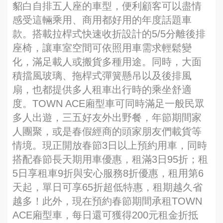
貂白自排五人座的車型，便利顧客可以盡情
感受這輛乘用、商用都好用的年度話題車
款。搭載拉桿式快速收折設計的5/5分離後排
座椅，讓車室空間可依照用車需求輕鬆變
化，滿足載人或搬貨多種用途。同時，大面
積擋風玻璃、拖桿式彈簧懸吊以及後排風
扇，也都提供多人租車出行時的乘坐舒適
度。TOWN ACE廂型車可同時滿足一般民眾
多人出遊，三五好友外出野餐，年節期間家
人團聚，或是春假經商的頭家朋友們載貨等
情境。現正開放春節3日以上預約用車，同時
搭配春節長天期用車優惠，租滿3日95折；租
5日享租車9折與安心服務8折優惠，租用第6
天起，單日可享65折超低特惠，租期越久省
越多！此外，現在預約春節期間承租TOWN
ACE廂型車，每日還可獲得200元租金折抵