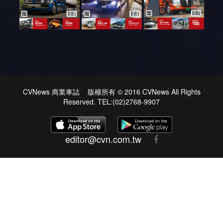
CVNews 商業車誌 版權所有 © 2016 CVNews All Rights
Reserved. TEL:(02)2768-9907
editor@cvn.com.tw