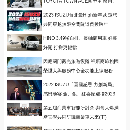
TOYOTA TOWN ACE廂型車 乘用、
商用都好用，春節租車再享長天期優
2023 ISUZU台北最High新年城 邀您
惠！
共同穿越無限空間隧道倒數跨年
HINO 3.49噸自排、長軸商用車 好載
好開 打拼更輕鬆
因應國門觀光旅遊復甦 福斯商旅桃園
榮陞大興服務中心全功能上線服務
2022 ISUZU「團圓感恩 力創新局」
感恩晚宴 金、銀、紅喜慶迎接2023
第五屆商業車智能研討會 與會大爆滿
產官學共同研議商業車未來(下)