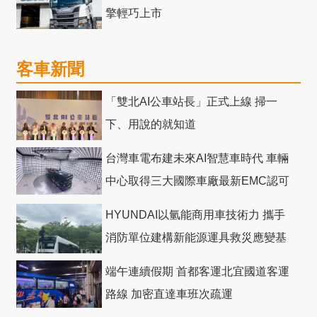
擎輕巧上市
客車新聞
「雙北AI公車站長」正式上線 掃一
下、用說的就知道
台灣車電布建未來AI智慧車時代 車輛
中心取得三大國際車廠最新EMC認可
HYUNDAI以氫能商用車技術力 攜手
消防單位建構新能源運具救災應變基
礎
端午連續假期 首都客運北宜國道客運
路線 加密直達車班次疏運