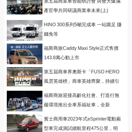
第五屆商業車智能研討會 與會大爆滿
產官學共同研議商業車未來(上)
HINO 300系列5噸完成車 一站購足 賺
錢免等
福斯商旅Caddy Maxi Style正式售價
143.8萬心動上市
第五屆商車界奧斯卡「FUSO HERO
風雲英雄榜」商車英雄齊聚，持續引
領台灣經濟昂首前航！
福斯商旅迎接高齡化社會、打造行無
礙環境推出全車系福祉車，全新
Caddy福祉車首度亮相
賓士商用車2023年式eSprinter電動廂
型車完成測試續航里程475公里，明