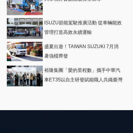
ISUZU節能駕駛推廣活動 從車輛能效
管理打造高效永續運輸
盛夏出遊！TAIWAN SUZUKI 7月消
暑強檔齊發
裕隆集團「愛的里程數」攜手中華汽
車ET35以自主研發賦能職人共織臺灣
社會善循環