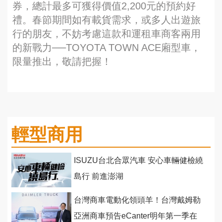
券，總計最多可獲得價值2,200元的預約好
禮。春節期間如有載貨需求，或多人出遊旅
行的朋友，不妨考慮這款和運租車商客兩用
的新戰力──TOYOTA TOWN ACE廂型車，
限量推出，敬請把握！
輕型商用
ISUZU台北合眾汽車 安心車輛健檢繞
島行 前進澎湖
台灣商車電動化領頭羊！台灣戴姆勒
亞洲商車預告eCanter明年第一季在