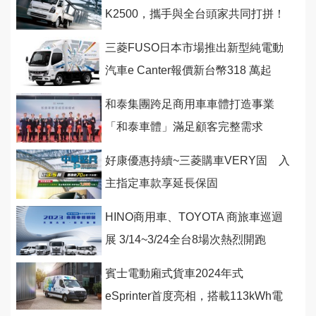
K2500，攜手與全台頭家共同打拼！
三菱FUSO日本市場推出新型純電動
汽車e Canter報價新台幣318 萬起
和泰集團跨足商用車車體打造事業
「和泰車體」滿足顧客完整需求
好康優惠持續~三菱購車VERY固 入
主指定車款享延長保固
HINO商用車、TOYOTA 商旅車巡迴
展 3/14~3/24全台8場次熱烈開跑
賓士電動廂式貨車2024年式
eSprinter首度亮相，搭載113kWh電