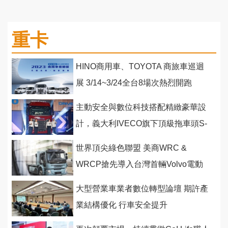
重卡
HINO商用車、TOYOTA 商旅車巡迴
展 3/14~3/24全台8場次熱烈開跑
主動安全與數位科技搭配精緻豪華設
計，義大利IVECO旗下頂級拖車頭S-
WAY在台發表上市
世界頂尖綠色聯盟 美商WRC &
WRCP搶先導入台灣首輛Volvo電動
中卡
大型營業車業者數位轉型論壇 期許產
業結構優化 行車安全提升