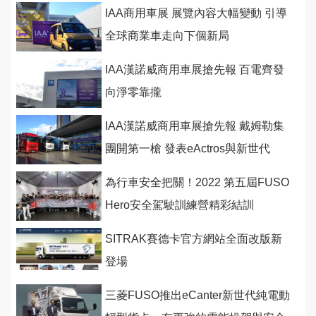
IAA商用車展 展覽內容大幅變動 引導
全球商業車走向下個新局
IAA漢諾威商用車展搶先報 百電齊發
向淨零靠攏
IAA漢諾威商用車展搶先報 戴姆勒集
團開第一槍 發表eActros與新世代
eCanter
為行車安全把關！2022 第五屆FUSO
Hero安全駕駛訓練營精彩結訓
SITRAK賽德卡官方網站全面改版新
登場
三菱FUSO推出eCanter新世代純電動