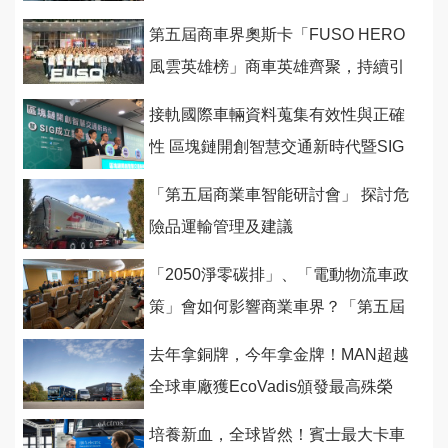
第五屆商車界奧斯卡「FUSO HERO
風雲英雄榜」商車英雄齊聚，持續引
領台灣經濟昂首前航！
接軌國際車輛資料蒐集有效性與正確
性 區塊鏈開創智慧交通新時代暨SIG
正式成立
「第五屆商業車智能研討會」 探討危
險品運輸管理及建議
「2050淨零碳排」、「電動物流車政
策」會如何影響商業車界？「第五屆
商業車智能研討會」 讓你通盤了解
去年拿銅牌，今年拿金牌！MAN超越
全球車廠獲EcoVadis頒發最高殊榮
培養新血，全球皆然！賓士最大卡車