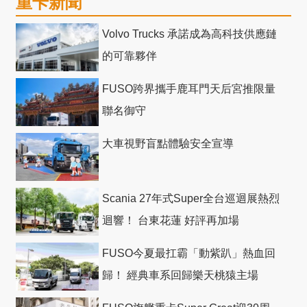
重卡新聞
Volvo Trucks 承諾成為高科技供應鏈
的可靠夥伴
FUSO跨界攜手鹿耳門天后宮推限量
聯名御守
大車視野盲點體驗安全宣導
Scania 27年式Super全台巡迴展熱烈
迴響！ 台東花蓮 好評再加場
FUSO今夏最扛霸「動紫趴」熱血回
歸！ 經典車系回歸樂天桃猿主場