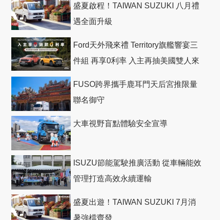
盛夏啟程！TAIWAN SUZUKI 八月禮
遇全面升級
Ford天外飛來禮 Territory旗艦響宴三
件組 再享0利率 入主再抽美國雙人來
回機票
FUSO跨界攜手鹿耳門天后宮推限量
聯名御守
大車視野盲點體驗安全宣導
ISUZU節能駕駛推廣活動 從車輛能效
管理打造高效永續運輸
盛夏出遊！TAIWAN SUZUKI 7月消
暑強檔齊發