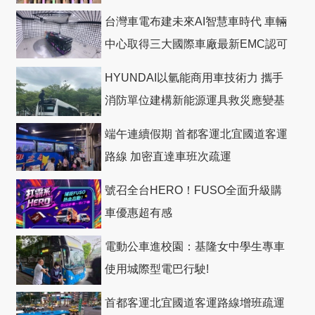
台灣車電布建未來AI智慧車時代 車輛
中心取得三大國際車廠最新EMC認可
HYUNDAI以氫能商用車技術力 攜手
消防單位建構新能源運具救災應變基
礎
端午連續假期 首都客運北宜國道客運
路線 加密直達車班次疏運
號召全台HERO！FUSO全面升級購
車優惠超有感
電動公車進校園：基隆女中學生專車
使用城際型電巴行駛!
首都客運北宜國道客運路線增班疏運