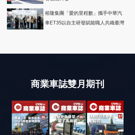
裕隆集團「愛的里程數」攜手中華汽
車ET35以自主研發賦能職人共織臺灣
社會善循環
商業車誌雙月期刊