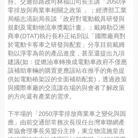
持。交通部路政司林福山司長主講「2050淨
零排放與商業車相關之政策 」；經濟部工業
局楊志清副局長談「政府對電動載具研發與
規劃及電動物流車獎勵計畫」；戴姆勒亞洲
商車(DTAT)執行長朴正祐則以「國際廠商對
於電動卡客車之研發與配套」分享目前戴姆
勒以淨零為前的產品進度，甚至還提出九項
建議(如：從燃油車轉換成電動車政府不僅應
該補助車輛的購置更應該站在推手的角色提
供如電動樁架設的全面補助配套)，透過政策
與國際車廠的交流讓在場的與會者了解政策
的方向還有產業的需求。
下半場的「2050淨零排放商業車之變化與因
應」由前交通部常務次長現任台灣車聯網產
業協會理事長吳盟分主持，東立物流施皇吉