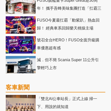
FUSO旗艦重卡Super Great迎30周
年！ 攜手吾蜂美味集團打造「扛霸三
十」 主題店
FUSO今夏最扛霸「動紫趴」熱血回
歸！ 經典車系回歸樂天桃猿主場
號召全台HERO！FUSO全面升級購
車優惠超有感
減．但不簡 Scania Super 11公升引
擎輕巧上市
客車新聞
「雙北AI公車站長」正式上線 掃一
下、用說的就知道