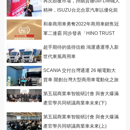
再次顛覆市場，持續貫徹Go! Life職人
精神，ISUZU台北合眾汽車以優化前
後端服務體系迎璀璨2023
和泰商用車勇奪2022年商用車銷售冠
軍二連霸 同步發表「HINO TRUST
驅動未來」
超乎期待的值得信賴 鴻運通運導入新
世代東風商用車
SCANIA 交付台灣通運 26 噸電動大
貨車 開創台灣大型商用車電動化之旅
第五屆商業車智能研討會 與會大爆滿
產官學共同研議商業車未來(下)
第五屆商業車智能研討會 與會大爆滿
產官學共同研議商業車未來(上)