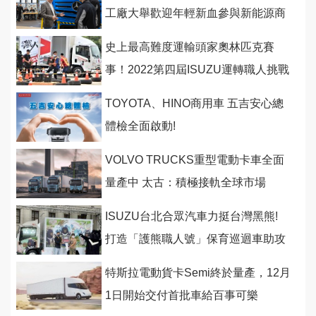
工廠大舉歡迎年輕新血參與新能源商
業車革命
史上最高難度運輸頭家奧林匹克賽
事！2022第四屆ISUZU運轉職人挑戰
賽暌違二年霸氣回歸
TOYOTA、HINO商用車 五吉安心總
體檢全面啟動!
VOLVO TRUCKS重型電動卡車全面
量產中 太古：積極接軌全球市場
ISUZU台北合眾汽車力挺台灣黑熊!
打造「護熊職人號」保育巡迴車助攻
特斯拉電動貨卡Semi終於量產，12月
1日開始交付首批車給百事可樂