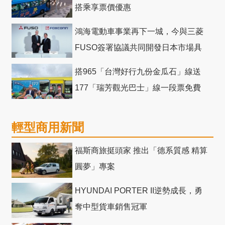
搭乘享票價優惠
鴻海電動車事業再下一城，今與三菱
FUSO簽署協議共同開發日本市場具
競爭力電動巴士
搭965「台灣好行九份金瓜石」線送
177「瑞芳觀光巴士」線一段票免費
輕型商用新聞
福斯商旅挺頭家 推出「德系質感 精算
圓夢」專案
HYUNDAI PORTER II逆勢成長，勇
奪中型貨車銷售冠軍