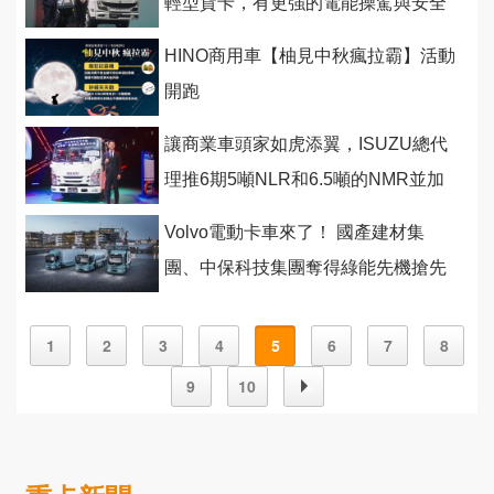
輕型貨卡，有更強的電能操駕與安全
科技和更多樣化的車型
HINO商用車【柚見中秋瘋拉霸】活動
開跑
讓商業車頭家如虎添翼，ISUZU總代
理推6期5噸NLR和6.5噸的NMR並加
碼3年10萬公里保固
Volvo電動卡車來了！ 國產建材集
團、中保科技集團奪得綠能先機搶先
引進
1
2
3
4
5
6
7
8
9
10