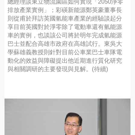
總經理談東立物流園區如何實現「2050淨零
排放產業實例」；彩碤新能源鄭英豪董事長
則從甫於拜訪英國氫能車產業的經驗談起分
享目前英國對於淨零除了電動車還有氫能源
車的實例，也談該公司將於明年完成氫能源
巴士並配合高雄市政府在高雄試行。東吳大
學蘇雄義教授則針對目前公車業巴士車隊電
動化的效益與障礙提出他近期進行質化研究
與相關調研的主要發現與見解。(待續)