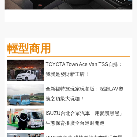
輕型商用
TOYOTA Town Ace Van TSS自排：
我就是發財新王牌！
全新福特旅玩家玩咖版：深諳LAV奧
義之頂級大玩咖！
ISUZU台北合眾汽車「用愛護黑熊」
生態保育推廣全台巡迴開跑