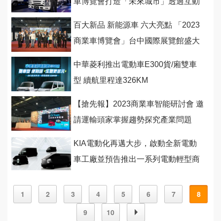
車博覽會打造「未來城市」透過互動
遊戲感受安全科技
百大新品 新能源車 六大亮點 「2023
商業車博覽會」台中國際展覽館盛大
開幕
中華菱利推出電動車E300貨/廂雙車
型 續航里程達326KM
【搶先報】2023商業車智能研討會 邀
請運輸頭家掌握趨勢探究產業問題
(下)
KIA電動化再邁大步，啟動全新電動
車工廠並預告推出一系列電動輕型商
用車
1
2
3
4
5
6
7
8
9
10