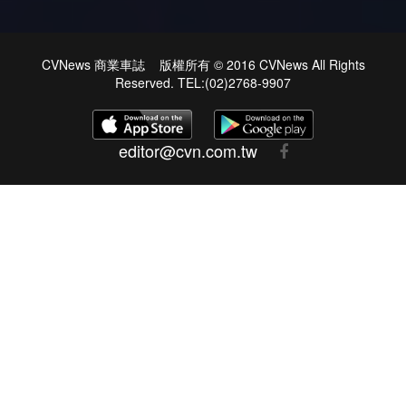
CVNews 商業車誌 版權所有 © 2016 CVNews All Rights
Reserved. TEL:(02)2768-9907
editor@cvn.com.tw