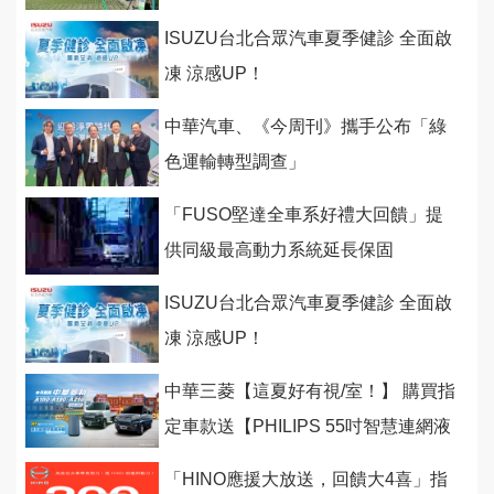
ISUZU台北合眾汽車夏季健診 全面啟
凍 涼感UP！
中華汽車、《今周刊》攜手公布「綠
色運輸轉型調查」
「FUSO堅達全車系好禮大回饋」提
供同級最高動力系統延長保固
ISUZU台北合眾汽車夏季健診 全面啟
凍 涼感UP！
中華三菱【這夏好有視/室！】 購買指
定車款送【PHILIPS 55吋智慧連網液
晶顯示器】或 【伊萊克斯抗菌空氣清
「HINO應援大放送，回饋大4喜」指