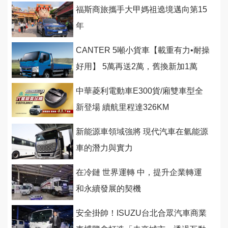
福斯商旅攜手大甲媽祖遶境邁向第15
年
CANTER 5噸小貨車【載重有力•耐操
好用】 5萬再送2萬，舊換新加1萬
中華菱利電動車E300貨/廂雙車型全
新登場 續航里程達326KM
新能源車領域強將 現代汽車在氫能源
車的潛力與實力
在冷鏈 世界運轉 中，提升企業轉運
和永續發展的契機
安全掛帥！ISUZU台北合眾汽車商業