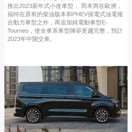
推出2023新年式小改車型， 而本周在歐洲，
福特在原有的柴油版本和PHEV插電式油電複
合動力車型之外，再追加純電動車型E-
Tourneo，使全車系車型陣容更趨完整，預計
2023年中開交車。