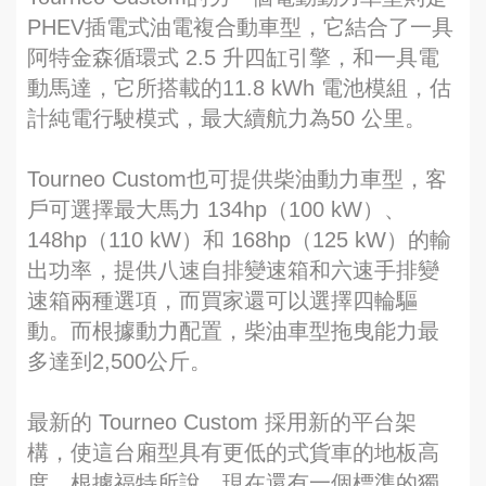
PHEV插電式油電複合動車型，它結合了一具
阿特金森循環式 2.5 升四缸引擎，和一具電
動馬達，它所搭載的11.8 kWh 電池模組，估
計純電行駛模式，最大續航力為50 公里。
Tourneo Custom也可提供柴油動力車型，客
戶可選擇最大馬力 134hp（100 kW）、
148hp（110 kW）和 168hp（125 kW）的輸
出功率，提供八速自排變速箱和六速手排變
速箱兩種選項，而買家還可以選擇四輪驅
動。而根據動力配置，柴油車型拖曳能力最
多達到2,500公斤。
最新的 Tourneo Custom 採用新的平台架
構，使這台廂型具有更低的式貨車的地板高
度，根據福特所說，現在還有一個標準的獨