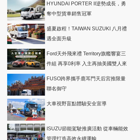
HYUNDAI PORTER II逆勢成長，勇
奪中型貨車銷售冠軍
盛夏啟程！TAIWAN SUZUKI 八月禮
遇全面升級
Ford天外飛來禮 Territory旗艦響宴三
件組 再享0利率 入主再抽美國雙人來
回機票
FUSO跨界攜手鹿耳門天后宮推限量
聯名御守
大車視野盲點體驗安全宣導
ISUZU節能駕駛推廣活動 從車輛能效
管理打造高效永續運輸