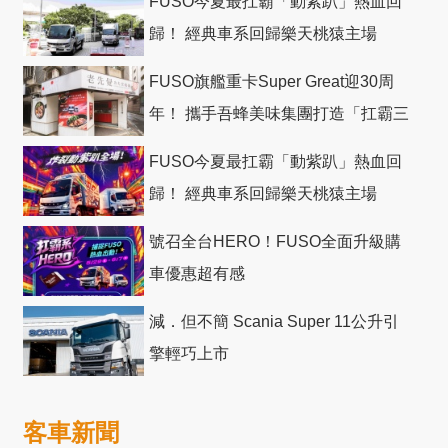
FUSO今夏最扛霸「動紫趴」熱血回
歸！ 經典車系回歸樂天桃猿主場
FUSO旗艦重卡Super Great迎30周
年！ 攜手吾蜂美味集團打造「扛霸三
十」 主題店
FUSO今夏最扛霸「動紫趴」熱血回
歸！ 經典車系回歸樂天桃猿主場
號召全台HERO！FUSO全面升級購
車優惠超有感
減．但不簡 Scania Super 11公升引
擎輕巧上市
客車新聞