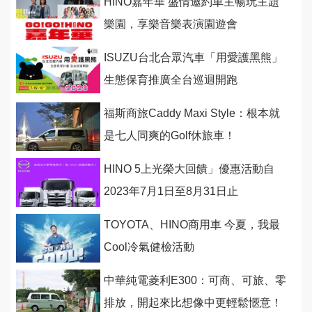
HINO嘉年華 盛情邀約車主暢玩主題
樂園，享樂音樂表演園遊會
ISUZU台北合眾汽車「用愛護黑熊」
生態保育推廣全台巡迴開跑
福斯商旅Caddy Maxi Style：根本就
是七人同爽的Golf休旅車！
HINO 5上光榮大回饋」優惠活動自
2023年7月1日至8月31日止
TOYOTA、HINO商用車 今夏，我最
Cool冷氣健檢活動
中華純電菱利E300：可商、可旅、零
排放，開起來比想像中更輕鬆愜意！