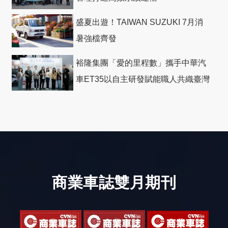
盛夏出遊！TAIWAN SUZUKI 7月消
暑強檔齊發
裕隆集團「愛的里程數」攜手中華汽
車ET35以自主研發賦能職人共織臺灣
社會善循環
商業車誌雙月期刊