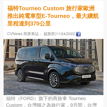
福特Tourneo Custom 旅行家歐洲
推出純電車型E-Tourneo，最大續航
里程達到370公里
CVNews 商業車誌： 趙惠群
|11/24/2022
福特（FORD）旗下的商旅車 Tourneo
Custom，台灣稱之為旅行家，9月間，台灣