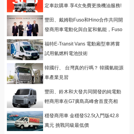
定車款購車 享4次免費更換機油服務!
豐田、戴姆勒Fuso和Hino合作共同開
發商用車電動化與自駕和氫能，Fuso
和Hino將進行合併
福特E-Transit Vans 電動廂型車將嘗
試用氫燃料電池技術
韓國行、 台灣真的行嗎？ 韓國氫能源
車產業見習
豐田、鈴木和大發共同開發的純電動
輕商用車在G7廣島高峰會首度亮相
穩發商用車 金穩發S2.5t入門版42.8
萬元 挑戰同級最低價