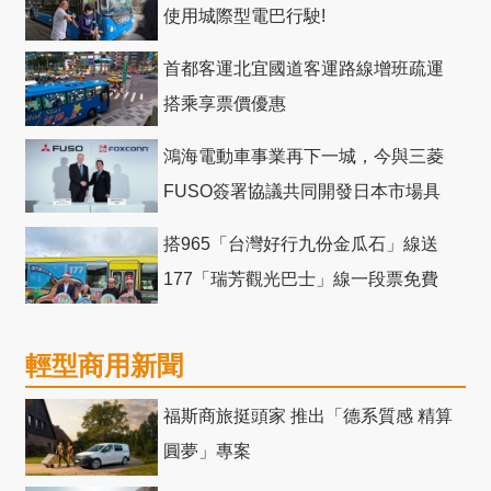
使用城際型電巴行駛!
首都客運北宜國道客運路線增班疏運
搭乘享票價優惠
鴻海電動車事業再下一城，今與三菱
FUSO簽署協議共同開發日本市場具
競爭力電動巴士
搭965「台灣好行九份金瓜石」線送
177「瑞芳觀光巴士」線一段票免費
輕型商用新聞
福斯商旅挺頭家 推出「德系質感 精算
圓夢」專案