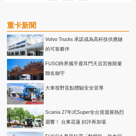
重卡新聞
Volvo Trucks 承諾成為高科技供應鏈
的可靠夥伴
FUSO跨界攜手鹿耳門天后宮推限量
聯名御守
大車視野盲點體驗安全宣導
Scania 27年式Super全台巡迴展熱烈
迴響！ 台東花蓮 好評再加場