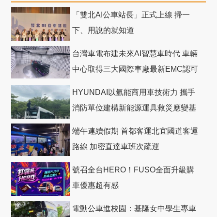
「雙北AI公車站長」正式上線 掃一
下、用說的就知道
台灣車電布建未來AI智慧車時代 車輛
中心取得三大國際車廠最新EMC認可
HYUNDAI以氫能商用車技術力 攜手
消防單位建構新能源運具救災應變基
礎
端午連續假期 首都客運北宜國道客運
路線 加密直達車班次疏運
號召全台HERO！FUSO全面升級購
車優惠超有感
電動公車進校園：基隆女中學生專車