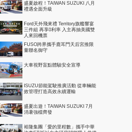
盛夏啟程！TAIWAN SUZUKI 八月
禮遇全面升級
Ford天外飛來禮 Territory旗艦響宴
三件組 再享0利率 入主再抽美國雙
人來回機票
FUSO跨界攜手鹿耳門天后宮推限
量聯名御守
大車視野盲點體驗安全宣導
ISUZU節能駕駛推廣活動 從車輛能
效管理打造高效永續運輸
盛夏出遊！TAIWAN SUZUKI 7月
消暑強檔齊發
裕隆集團「愛的里程數」攜手中華