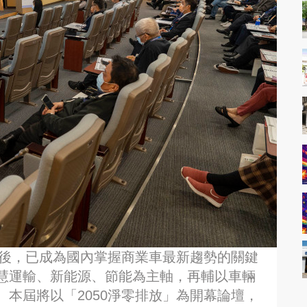
辦後，已成為國內掌握商業車最新趨勢的關鍵
慧運輸、新能源、節能為主軸，再輔以車輛
本屆將以「2050淨零排放」為開幕論壇，