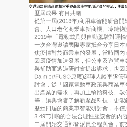
交通部次長陳彥伯相當重視商業車智能研討會的交流，屢屢
歷屆成果 有目共睹
從第一屆(2018年)商用車智能研會
會、人口老化商業車新商機、冷鏈物
2019年「電動載具與自動駕駛對運
一次台灣邀請國際專家抵台分享日本自
焦疫情對於商業車的發展，當時國內
因應疫情加速發展，但公車及遊覽車
與補助而透過研討會提出訴求，也因
Daimler/FUSO原廠)經理人談車
討會，從「國家電動車政策與商業車
出產業的需求，再加上輪胎科技、數
等，讓與會者了解新產品科技，更能
歷經四屆的商業車智能研討會，不僅
3.49T升噸的合法合理性座談會的
二屆開始交通部皆派員全程與會，前