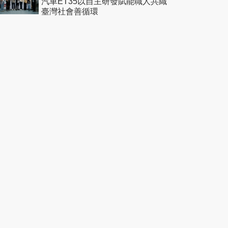
汽車ET35以自主研發賦能職人共織
臺灣社會善循環