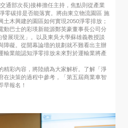
前交通部次長)接棒擔任主持，焦點則從產業
0淨零碳排是否能落實。將由東立物流園區 施
土木興建的園區如何實現2050淨零排放；
電動巴士的彩瑛新能源鄭英豪董事長公司分
灣的發展現況」。以及東吳大學蘇雄義教授談
與障礙。從開幕論壇的規劃就不難看出主辦
運輸業能認知淨零排放未來對於運輸業將產
的精彩內容，將陸續為大家解析。了解「淨
府在決策的過程中參考，「第五屆商業車智
即早報名！