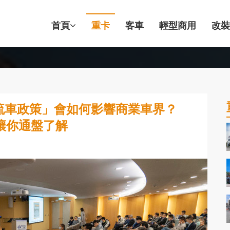
首頁
重卡
客車
輕型商用
改裝
物流車政策」會如何影響商業車界？
讓你通盤了解