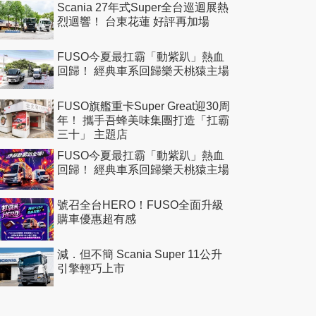
Scania 27年式Super全台巡迴展熱
烈迴響！ 台東花蓮 好評再加場
FUSO今夏最扛霸「動紫趴」熱血
回歸！ 經典車系回歸樂天桃猿主場
FUSO旗艦重卡Super Great迎30周
年！ 攜手吾蜂美味集團打造「扛霸
三十」 主題店
FUSO今夏最扛霸「動紫趴」熱血
回歸！ 經典車系回歸樂天桃猿主場
號召全台HERO！FUSO全面升級
購車優惠超有感
減．但不簡 Scania Super 11公升
引擎輕巧上市