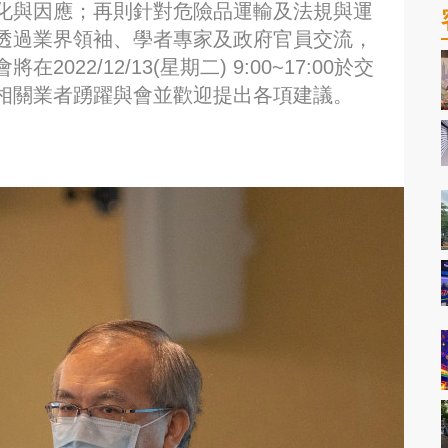
化與因應；再則針對危險品運輸及法規與運
透過業界領袖、學者專家及政府官員交流，
22/12/13(星期二) 9:00~17:00於交
相關業者踴躍與會並歡迎提出各項建議。