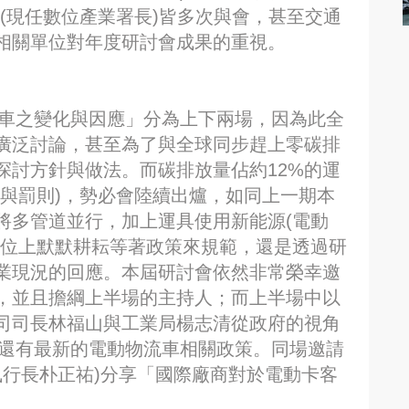
(現任數位產業署長)皆多次與會，甚至交通
相關單位對年度研討會成果的重視。
業車之變化與因應」分為上下兩場，因為此全
廣泛討論，甚至為了與全球同步趕上零碳排
探討方針與做法。而碳排放量佔約12%的運
勵與罰則)，勢必會陸續出爐，如同上一期本
將多管道並行，加上運具使用新能源(電動
崗位上默默耕耘等著政策來規範，還是透過研
業現況的回應。本屆研討會依然非常榮幸邀
，並且擔綱上半場的主持人；而上半場中以
司司長林福山與工業局楊志清從政府的視角
畫還有最新的電動物流車相關政策。同場邀請
執行長朴正祐)分享「國際廠商對於電動卡客