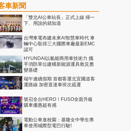
客車新聞
「雙北AI公車站長」正式上線 掃一
下、用說的就知道
台灣車電布建未來AI智慧車時代 車
輛中心取得三大國際車廠最新EMC
認可
HYUNDAI以氫能商用車技術力 攜
手消防單位建構新能源運具救災應
變基礎
端午連續假期 首都客運北宜國道客
運路線 加密直達車班次疏運
號召全台HERO！FUSO全面升級
購車優惠超有感
電動公車進校園：基隆女中學生專
車使用城際型電巴行駛!