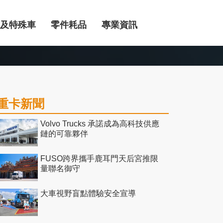
及特殊車
零件耗品
專業資訊
重卡新聞
Volvo Trucks 承諾成為高科技供應
鏈的可靠夥伴
FUSO跨界攜手鹿耳門天后宮推限
量聯名御守
大車視野盲點體驗安全宣導