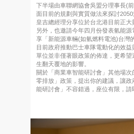
下半場由車聯網協會吳盟分理事長(
面目前的規劃與實質做法來探討205
皇吉總經理分享位於台北港目前正大興
另外，也邀請今年四月份發表氫能源
享「新能源車輛(如氫燃料電池)台
目前政府推動巴士車隊電動化的效益
單位並非僅著眼政策的佈達，更希望
生翻天覆地的影響。
關於「商業車智能研討會」其他場次
零排放」政策，提出你的建議，讓政
能研討會」不容錯過，座位有限，請