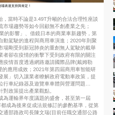
到場表達支持與肯定！
開始，當時不論是3.49T升噸的合法合理性座談
流市場趨勢等如今回顧無不創產業之先；
輸業的影響」、借鏡日本的商業車新趨勢，第
動駕駛的進程與商用車演進；2020年則聚
市場剛受到新冠肺炎的重創無人駕駛的載舉
業者卻在疫情的衝擊下受到政府有限的關注
應疫情首度透過網路邀請國際品牌(戴姆勒
隊管理的應用成效；2021年第四屆商用車智能研
發展」切入讓業者瞭解政府電動車政策，提
位行車紀錄器及遊覽車車體與營運問題…
針對政策提出產業觀點。
成為運輸界年度議題的盛會，甚至第一屆
內容都成為後來促成法規修訂的參酌基準，從第
交通部路政司長陳文瑞(目前任職交通部公路