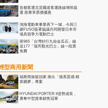
首都客運北宜國道客運路線增班疏
運 搭乘享票價優惠
鴻海電動車事業再下一城，今與三
菱FUSO簽署協議共同開發日本市
場具競爭力電動巴士
搭965「台灣好行九份金瓜石」線
送177「瑞芳觀光巴士」線一段票
免費
輕型商用新聞
福斯商旅挺頭家 推出「德系質感 精
算圓夢」專案
HYUNDAI PORTER II逆勢成長，
勇奪中型貨車銷售冠軍