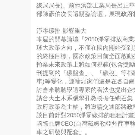
總局局長)、前經濟部工業局長呂正華
部陳彥伯次長還親臨論壇，展現政府
淨零碳排 影響重大
本屆的開幕論壇「2050淨零排放商
球大政策方向，不僅在國內開始受到
的終極目標，國家政策目前全面啟動
輸業未來政策上將如何規範(包含獎
刊提到的「碳盤查」、「碳稅」等都
車)等變化，運輸頭家們還是在各自
討會來聽聽學這專家的看法也提出企
請台大土木系張學孔教授擔任總召集
政府政策為主軸，將邀請交通部路政
談目前針對2050淨零碳排的種種計
國際品牌CEO(台灣戴姆勒亞州商車
車之研發與配套」。