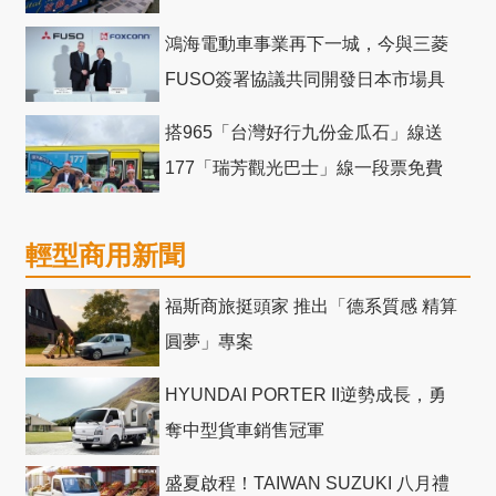
鴻海電動車事業再下一城，今與三菱
FUSO簽署協議共同開發日本市場具
競爭力電動巴士
搭965「台灣好行九份金瓜石」線送
177「瑞芳觀光巴士」線一段票免費
輕型商用新聞
福斯商旅挺頭家 推出「德系質感 精算
圓夢」專案
HYUNDAI PORTER II逆勢成長，勇
奪中型貨車銷售冠軍
盛夏啟程！TAIWAN SUZUKI 八月禮