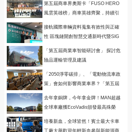
第五屆商車界奧斯卡「FUSO HERO
風雲英雄榜」商車英雄齊聚，持續引
領台灣經濟昂首前航！
接軌國際車輛資料蒐集有效性與正確
性 區塊鏈開創智慧交通新時代暨SIG
正式成立
「第五屆商業車智能研討會」 探討危
險品運輸管理及建議
「2050淨零碳排」、「電動物流車政
策」會如何影響商業車界？「第五屆
商業車智能研討會」 讓你通盤了解
去年拿銅牌，今年拿金牌！MAN超越
全球車廠獲EcoVadis頒發最高殊榮
培養新血，全球皆然！賓士最大卡車
工廠大舉歡迎年輕新血參與新能源商