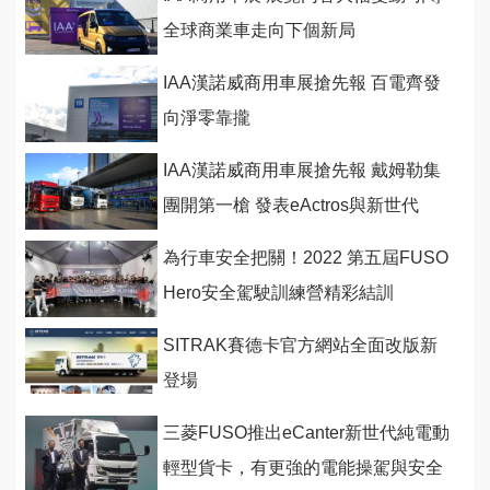
全球商業車走向下個新局
IAA漢諾威商用車展搶先報 百電齊發
向淨零靠攏
IAA漢諾威商用車展搶先報 戴姆勒集
團開第一槍 發表eActros與新世代
eCanter
為行車安全把關！2022 第五屆FUSO
Hero安全駕駛訓練營精彩結訓
SITRAK賽德卡官方網站全面改版新
登場
三菱FUSO推出eCanter新世代純電動
輕型貨卡，有更強的電能操駕與安全