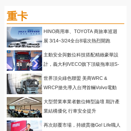
重卡
HINO商用車、TOYOTA 商旅車巡迴
展 3/14~3/24全台8場次熱烈開跑
主動安全與數位科技搭配精緻豪華設
計，義大利IVECO旗下頂級拖車頭S-
WAY在台發表上市
世界頂尖綠色聯盟 美商WRC &
WRCP搶先導入台灣首輛Volvo電動
中卡
大型營業車業者數位轉型論壇 期許產
業結構優化 行車安全提升
再次顛覆市場，持續貫徹Go! Life職人