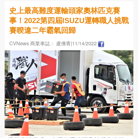
史上最高難度運輸頭家奧林匹克賽
事！2022第四屆ISUZU運轉職人挑戰
賽暌違二年霸氣回歸
CVNews 商業車誌： 盧佛青
|11/14/2022