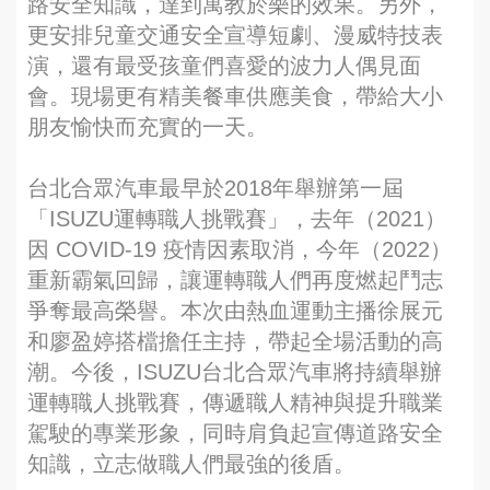
路安全知識，達到寓教於樂的效果。另外，
更安排兒童交通安全宣導短劇、漫威特技表
演，還有最受孩童們喜愛的波力人偶見面
會。現場更有精美餐車供應美食，帶給大小
朋友愉快而充實的一天。
台北合眾汽車最早於2018年舉辦第一屆
「ISUZU運轉職人挑戰賽」，去年（2021）
因 COVID-19 疫情因素取消，今年（2022）
重新霸氣回歸，讓運轉職人們再度燃起鬥志
爭奪最高榮譽。本次由熱血運動主播徐展元
和廖盈婷搭檔擔任主持，帶起全場活動的高
潮。今後，ISUZU台北合眾汽車將持續舉辦
運轉職人挑戰賽，傳遞職人精神與提升職業
駕駛的專業形象，同時肩負起宣傳道路安全
知識，立志做職人們最強的後盾。