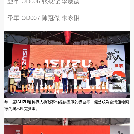
亞軍 OD006 張竣傑 李威德
季軍 OD007 陳冠傑 朱家楙
每一屆ISUZU運轉職人挑戰賽均提供豐厚的獎金等，儼然成為台灣運輸頭
家的奧林匹克賽事。