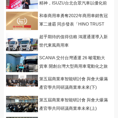
精神，ISUZU台北合眾汽車以優化前
後端服務體系迎璀璨2023
和泰商用車勇奪2022年商用車銷售冠
軍二連霸 同步發表「HINO TRUST
驅動未來」
超乎期待的值得信賴 鴻運通運導入新
世代東風商用車
SCANIA 交付台灣通運 26 噸電動大
貨車 開創台灣大型商用車電動化之旅
第五屆商業車智能研討會 與會大爆滿
產官學共同研議商業車未來(下)
第五屆商業車智能研討會 與會大爆滿
產官學共同研議商業車未來(上)