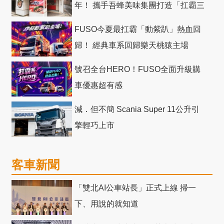
年！ 攜手吾蜂美味集團打造「扛霸三
十」 主題店
FUSO今夏最扛霸「動紫趴」熱血回
歸！ 經典車系回歸樂天桃猿主場
號召全台HERO！FUSO全面升級購
車優惠超有感
減．但不簡 Scania Super 11公升引
擎輕巧上市
客車新聞
「雙北AI公車站長」正式上線 掃一
下、用說的就知道