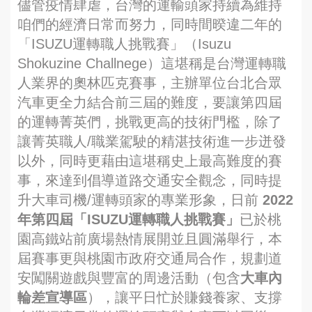
儘管疫情肆虐，台灣的運輸頭家持續為維持
咱們的經濟日常而努力，同時間暌違二年的
「ISUZU運轉職人挑戰賽」（Isuzu
Shokuzine Challnege）這堪稱是台灣運轉職
人業界的奧林匹克賽事，主辦單位台北合眾
汽車更全力結合前三屆的難度，要讓第四屆
的運轉菁英們，挑戰更高的技術門檻，除了
讓菁英職人/職業駕駛的精湛技術進一步迸發
以外，同時更藉由這堪稱史上最高難度的賽
事，來達到倡導道路交通安全觀念，同時提
升大車司機/運轉頭家的專業形象，日前
2022
年第四屆「ISUZU運轉職人挑戰賽」
已於桃
園高鐵站前廣場熱情展開並且圓滿舉行，本
屆賽事更與桃園市政府交通局合作，規劃道
安闖關遊戲與豐富的周邊活動（包含
大車內
輪差宣導區
），讓平日忙於賺錢養家、支撐