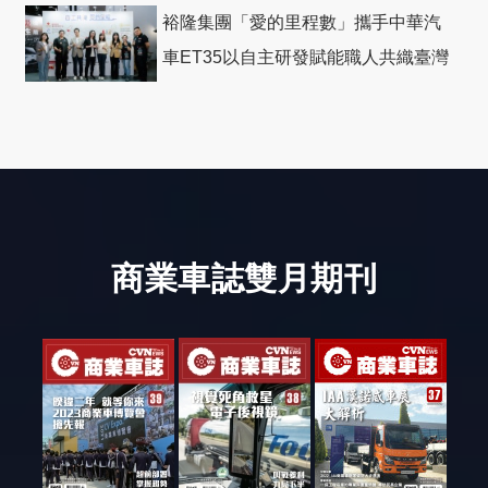
裕隆集團「愛的里程數」攜手中華汽
車ET35以自主研發賦能職人共織臺灣
社會善循環
商業車誌雙月期刊