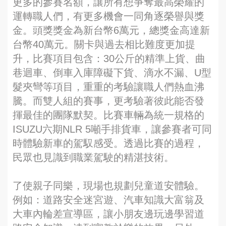
更多的參賽名額，讓所有想爭奪最高榮耀的
運轉職人們，有更多機會一同角逐榮譽與獎
金。頭獎獎金為新台幣6萬元，總獎金高達新
台幣40萬元。關卡與過去相比難度更加提
升，比賽項目包含：30公斤的精準上貨、曲
巷迴車、倒車入庫障礙下貨、滴水不漏、U型
髮夾彎等項目，重重的考驗讓職人們熱血沸
騰。而雙人組的賽事，更考驗著彼此能否發
揮最佳的團隊默契。比賽車輛為統一規格的
ISUZU六期NLR 5噸手排貨車，讓參賽者可同
時體驗新車的駕馭感受。透過比賽的過程，
民眾也見識到職業駕駛的精湛技術。
了使親子同樂，現場也規劃兒童道安體驗。
例如：道路安全迷宮遊、汽車知識大富翁及
大車內輪差宣導區，讓小朋友邊玩邊學習道