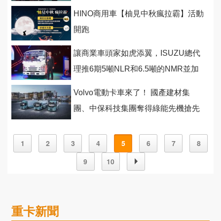
科技和更多樣化的車型
HINO商用車【柚見中秋瘋拉霸】活動
開跑
讓商業車頭家如虎添翼，ISUZU總代
理推6期5噸NLR和6.5噸的NMR並加
碼3年10萬公里保固
Volvo電動卡車來了！ 國產建材集
團、中保科技集團奪得綠能先機搶先
引進
1
2
3
4
5
6
7
8
9
10
重卡新聞