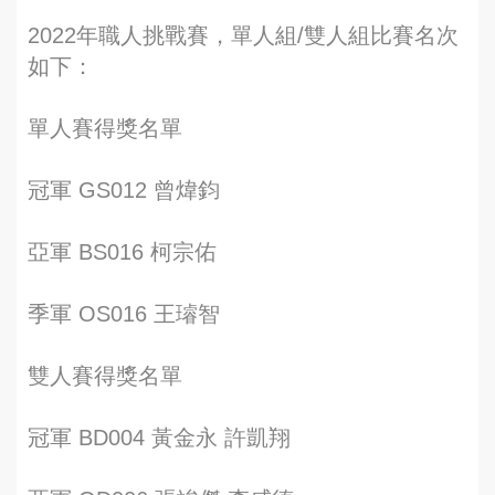
2022年職人挑戰賽，單人組/雙人組比賽名次
如下：
單人賽得獎名單
冠軍 GS012 曾煒鈞
亞軍 BS016 柯宗佑
季軍 OS016 王璿智
雙人賽得獎名單
冠軍 BD004 黃金永 許凱翔