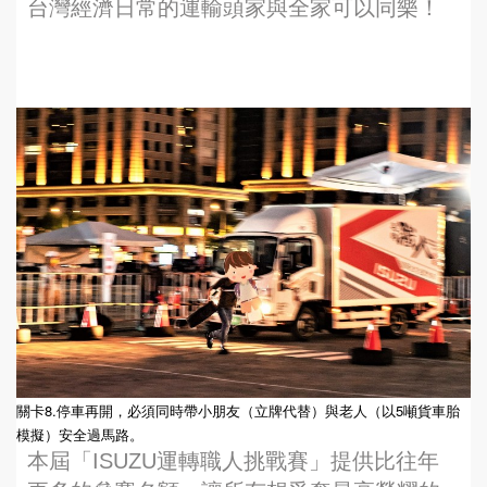
台灣經濟日常的運輸頭家與全家可以同樂！
關卡8.停車再開，必須同時帶小朋友（立牌代替）與老人（以5噸貨車胎
模擬）安全過馬路。
本屆「ISUZU運轉職人挑戰賽」提供比往年