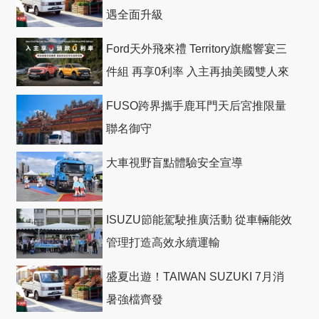
遇全面升級
Ford天外飛來禮 Territory旗艦響宴三
件組 再享0利率 入主再抽美國雙人來
回機票
FUSO跨界攜手鹿耳門天后宮推限量
聯名御守
大車視野盲點體驗安全宣導
ISUZU節能駕駛推廣活動 從車輛能效
管理打造高效永續運輸
盛夏出遊！TAIWAN SUZUKI 7月消
暑強檔齊發