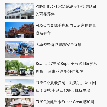
Volvo Trucks 承諾成為高科技供應鏈
的可靠夥伴
FUSO跨界攜手鹿耳門天后宮推限量
聯名御守
大車視野盲點體驗安全宣導
Scania 27年式Super全台巡迴展熱烈
迴響！ 台東花蓮 好評再加場
FUSO今夏最扛霸「動紫趴」熱血回
歸！ 經典車系回歸樂天桃猿主場
FUSO旗艦重卡Super Great迎30周