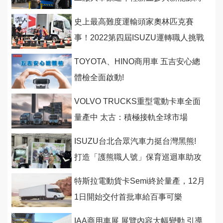
業車革命
史上最高難度運輸頭家奧林匹克賽
事！2022第四屆ISUZU運轉職人挑戰
賽暌違二年霸氣回歸
TOYOTA、HINO商用車 五吉安心總
體檢全面啟動!
VOLVO TRUCKS重型電動卡車全面
量產中 太古：積極接軌全球市場
ISUZU台北合眾汽車力挺台灣黑熊!
打造「護熊職人號」保育巡迴車助攻
特斯拉電動貨卡Semi終於量產，12月
1日開始交付首批車給百事可樂
IAA商用車展 展覽內容大幅變動 引導