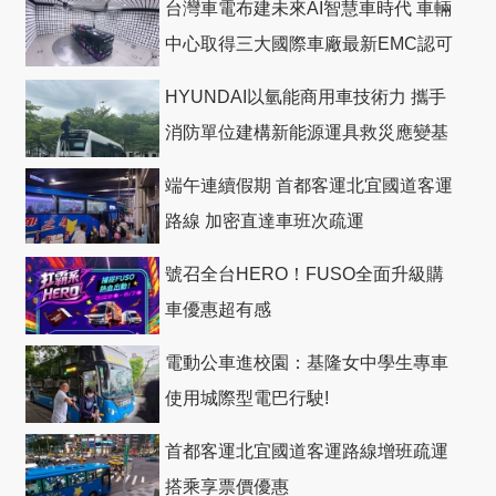
台灣車電布建未來AI智慧車時代 車輛
中心取得三大國際車廠最新EMC認可
HYUNDAI以氫能商用車技術力 攜手
消防單位建構新能源運具救災應變基
礎
端午連續假期 首都客運北宜國道客運
路線 加密直達車班次疏運
號召全台HERO！FUSO全面升級購
車優惠超有感
電動公車進校園：基隆女中學生專車
使用城際型電巴行駛!
首都客運北宜國道客運路線增班疏運
搭乘享票價優惠