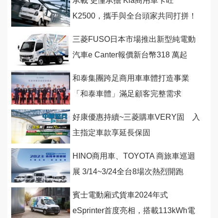
承載 更懂承擔 Kia商用車卡旺
K2500，攜手與全台頭家共同打拼！
三菱FUSO日本市場推出新型純電動
汽車e Canter報價新台幣318 萬起
和泰集團跨足商用車車體打造事業
「和泰車體」滿足顧客完整需求
好康優惠持續~三菱購車VERY固 入
主指定車款享延長保固
HINO商用車、TOYOTA 商旅車巡迴
展 3/14~3/24全台8場次熱烈開跑
賓士電動廂式貨車2024年式
eSprinter首度亮相，搭載113kWh電