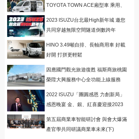
TOYOTA TOWN ACE廂型車 乘用、
商用都好用，春節租車再享長天期優
2023 ISUZU台北最High新年城 邀您
惠！
共同穿越無限空間隧道倒數跨年
HINO 3.49噸自排、長軸商用車 好載
好開 打拼更輕鬆
因應國門觀光旅遊復甦 福斯商旅桃園
榮陞大興服務中心全功能上線服務
2022 ISUZU「團圓感恩 力創新局」
感恩晚宴 金、銀、紅喜慶迎接2023
第五屆商業車智能研討會 與會大爆滿
產官學共同研議商業車未來(下)