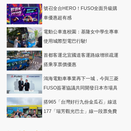
號召全台HERO！FUSO全面升級購
車優惠超有感
電動公車進校園：基隆女中學生專車
使用城際型電巴行駛!
首都客運北宜國道客運路線增班疏運
搭乘享票價優惠
鴻海電動車事業再下一城，今與三菱
FUSO簽署協議共同開發日本市場具
競爭力電動巴士
搭965「台灣好行九份金瓜石」線送
177「瑞芳觀光巴士」線一段票免費