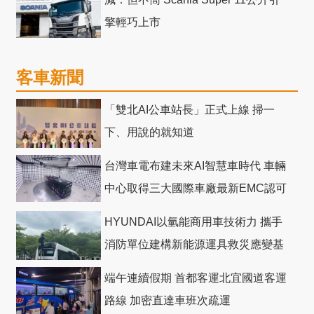
擎輕巧上市
客車新聞
「雙北AI公車站長」正式上線 掃一
下、用說的就知道
台灣車電布建未來AI智慧車時代 車輛
中心取得三大國際車廠最新EMC認可
HYUNDAI以氫能商用車技術力 攜手
消防單位建構新能源運具救災應變基
礎
端午連續假期 首都客運北宜國道客運
路線 加密直達車班次疏運