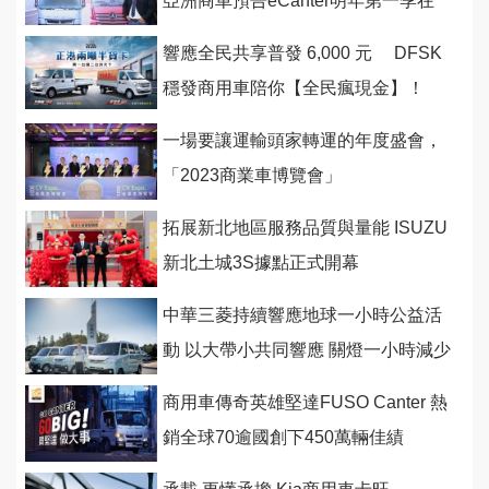
亞洲商車預告eCanter明年第一季在
台上市
響應全民共享普發 6,000 元 DFSK
穩發商用車陪你【全民瘋現金】！
一場要讓運輸頭家轉運的年度盛會，
「2023商業車博覽會」
拓展新北地區服務品質與量能 ISUZU
新北土城3S據點正式開幕
中華三菱持續響應地球一小時公益活
動 以大帶小共同響應 關燈一小時減少
6,881公斤碳排量
商用車傳奇英雄堅達FUSO Canter 熱
銷全球70逾國創下450萬輛佳績