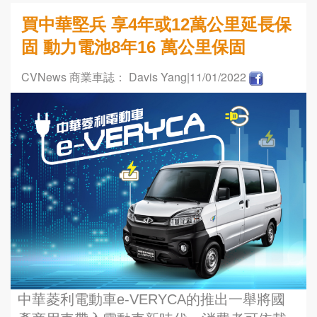
買中華堅兵 享4年或12萬公里延長保
固 動力電池8年16 萬公里保固
CVNews 商業車誌： Davis Yang
|11/01/2022
中華菱利電動車e-VERYCA的推出一舉將國