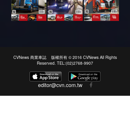
CVNews 商業車誌 版權所有 © 2016 CVNews All Rights
Reserved. TEL:(02)2768-9907
editor@cvn.com.tw