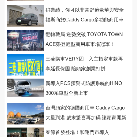
池具備400公里的續航里程
拚業績，你可以非常舒適豪華與安全
福斯商旅Caddy Cargo多功能商用車
伴頭家前行
翻轉戰局 逆勢突破 TOYOTA TOWN
ACE榮登輕型商用車市場冠軍！
三菱購車VERY固 入主指定車款再
享延長保固 陪頭家創業打拼
新導入PCS預警式防護系統的HINO
300系車型全新上市
台灣頭家的德國商用車 Caddy Cargo
大量到港 歲末驚喜再加碼 讓頭家開新
車迎接後疫情商機
春節首發登場！和運門市導入