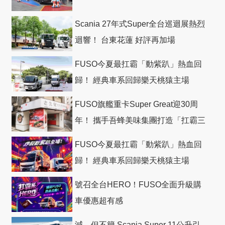
Scania 27年式Super全台巡迴展熱烈
迴響！ 台東花蓮 好評再加場
FUSO今夏最扛霸「動紫趴」熱血回
歸！ 經典車系回歸樂天桃猿主場
FUSO旗艦重卡Super Great迎30周
年！ 攜手吾蜂美味集團打造「扛霸三
十」 主題店
FUSO今夏最扛霸「動紫趴」熱血回
歸！ 經典車系回歸樂天桃猿主場
號召全台HERO！FUSO全面升級購
車優惠超有感
減．但不簡 Scania Super 11公升引