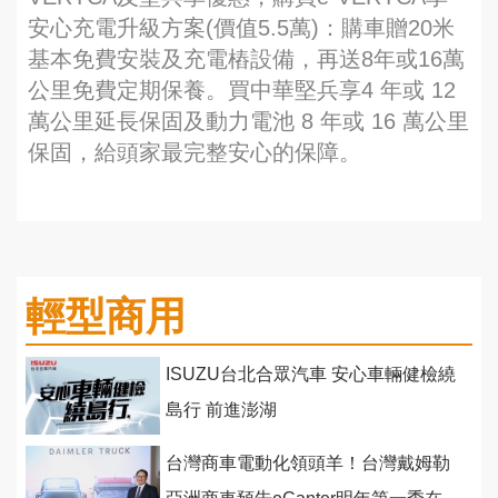
安心充電升級方案(價值5.5萬)：購車贈20米
基本免費安裝及充電樁設備，再送8年或16萬
公里免費定期保養。買中華堅兵享4 年或 12
萬公里延長保固及動力電池 8 年或 16 萬公里
保固，給頭家最完整安心的保障。
輕型商用
ISUZU台北合眾汽車 安心車輛健檢繞
島行 前進澎湖
台灣商車電動化領頭羊！台灣戴姆勒