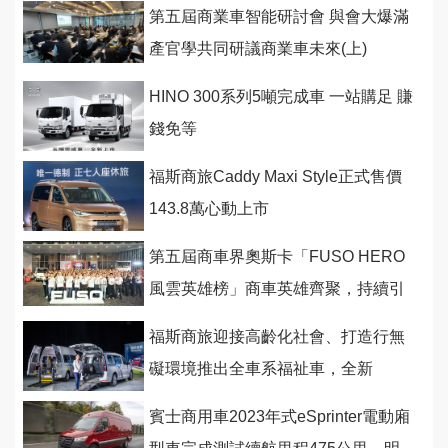
第五屆商業車智能研討會 與會大爆滿
產官學共同研議商業車未來(上)
HINO 300系列5噸完成車 一站購足 賺
錢免等
福斯商旅Caddy Maxi Style正式售價
143.8萬心動上市
第五屆商車界奧斯卡「FUSO HERO
風雲英雄榜」商車英雄齊聚，持續引
領台灣經濟昂首前航！
福斯商旅迎接高齡化社會、打造行無
礙環境推出全車系福祉車，全新
Caddy福祉車首度亮相
賓士商用車2023年式eSprinter電動廂