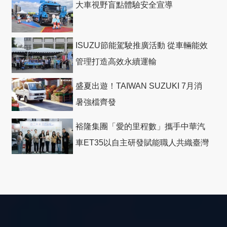
大車視野盲點體驗安全宣導
ISUZU節能駕駛推廣活動 從車輛能效
管理打造高效永續運輸
盛夏出遊！TAIWAN SUZUKI 7月消
暑強檔齊發
裕隆集團「愛的里程數」攜手中華汽
車ET35以自主研發賦能職人共織臺灣
社會善循環