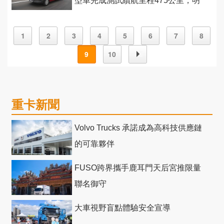
型車完成測試續航里程475公里，明
年2月首發
1
2
3
4
5
6
7
8
9
10
重卡新聞
Volvo Trucks 承諾成為高科技供應鏈
的可靠夥伴
FUSO跨界攜手鹿耳門天后宮推限量
聯名御守
大車視野盲點體驗安全宣導