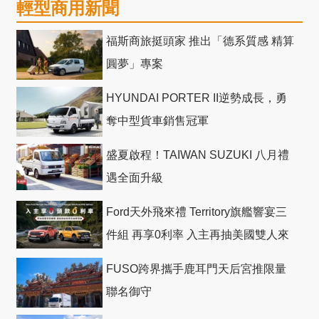
輕型商用新聞
福斯商旅挺頭家 推出「德系質感 精算
圓夢」專案
HYUNDAI PORTER II逆勢成長，勇
奪中型貨車銷售冠軍
盛夏啟程！TAIWAN SUZUKI 八月禮
遇全面升級
Ford天外飛來禮 Territory旗艦響宴三
件組 再享0利率 入主再抽美國雙人來
回機票
FUSO跨界攜手鹿耳門天后宮推限量
聯名御守