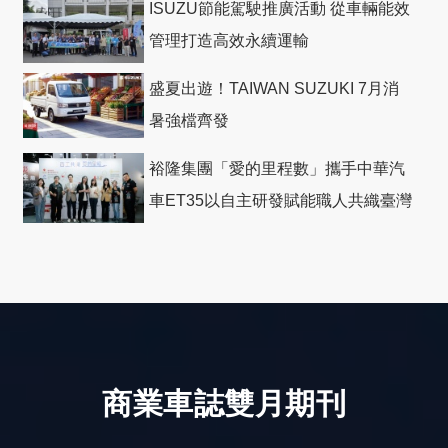
ISUZU節能駕駛推廣活動 從車輛能效
管理打造高效永續運輸
盛夏出遊！TAIWAN SUZUKI 7月消
暑強檔齊發
裕隆集團「愛的里程數」攜手中華汽
車ET35以自主研發賦能職人共織臺灣
社會善循環
商業車誌雙月期刊