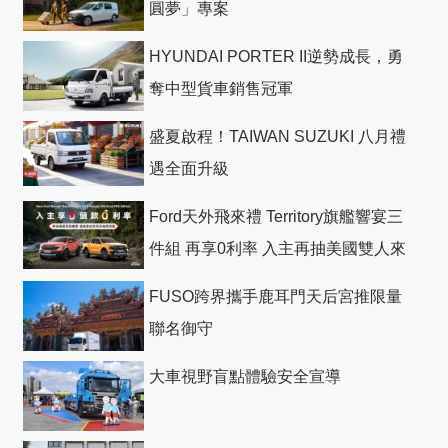
圓夢」專案
HYUNDAI PORTER II逆勢成長，勇
奪中型貨車銷售冠軍
盛夏啟程！TAIWAN SUZUKI 八月禮
遇全面升級
Ford天外飛來禮 Territory旗艦響宴三
件組 再享0利率 入主再抽美國雙人來
回機票
FUSO跨界攜手鹿耳門天后宮推限量
聯名御守
大車視野盲點體驗安全宣導