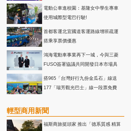
電動公車進校園：基隆女中學生專車
使用城際型電巴行駛!
首都客運北宜國道客運路線增班疏運
搭乘享票價優惠
鴻海電動車事業再下一城，今與三菱
FUSO簽署協議共同開發日本市場具
競爭力電動巴士
搭965「台灣好行九份金瓜石」線送
177「瑞芳觀光巴士」線一段票免費
輕型商用新聞
福斯商旅挺頭家 推出「德系質感 精算