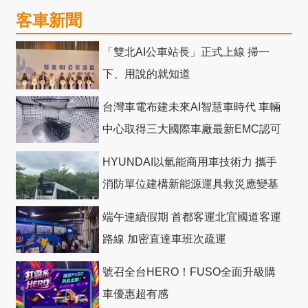
客車新聞
「雙北AI公車站長」正式上線 掃一
下、用說的就知道
台灣車電布建未來AI智慧車時代 車輛
中心取得三大國際車廠最新EMC認可
HYUNDAI以氫能商用車技術力 攜手
消防單位建構新能源運具救災應變基
礎
端午連續假期 首都客運北宜國道客運
路線 加密直達車班次疏運
號召全台HERO！FUSO全面升級購
車優惠超有感