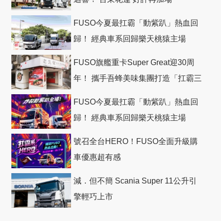
FUSO今夏最扛霸「動紫趴」熱血回
歸！ 經典車系回歸樂天桃猿主場
FUSO旗艦重卡Super Great迎30周
年！ 攜手吾蜂美味集團打造「扛霸三
十」 主題店
FUSO今夏最扛霸「動紫趴」熱血回
歸！ 經典車系回歸樂天桃猿主場
號召全台HERO！FUSO全面升級購
車優惠超有感
減．但不簡 Scania Super 11公升引
擎輕巧上市