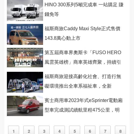
HINO 300系列5噸完成車 一站購足 賺
錢免等
福斯商旅Caddy Maxi Style正式售價
143.8萬心動上市
第五屆商車界奧斯卡「FUSO HERO
風雲英雄榜」商車英雄齊聚，持續引
領台灣經濟昂首前航！
福斯商旅迎接高齡化社會、打造行無
礙環境推出全車系福祉車，全新
Caddy福祉車首度亮相
賓士商用車2023年式eSprinter電動廂
型車完成測試續航里程475公里，明
年2月首發
1
2
3
4
5
6
7
8