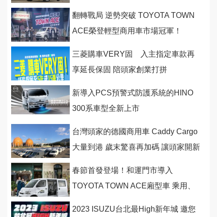
伴頭家前行
翻轉戰局 逆勢突破 TOYOTA TOWN
ACE榮登輕型商用車市場冠軍！
三菱購車VERY固 入主指定車款再
享延長保固 陪頭家創業打拼
新導入PCS預警式防護系統的HINO
300系車型全新上市
台灣頭家的德國商用車 Caddy Cargo
大量到港 歲末驚喜再加碼 讓頭家開新
車迎接後疫情商機
春節首發登場！和運門市導入
TOYOTA TOWN ACE廂型車 乘用、
商用都好用，春節租車再享長天期優
2023 ISUZU台北最High新年城 邀您
惠！