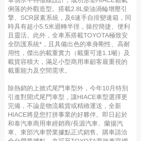
車側水平特徵線設計，成功形塑HIACE霸氣
俐落的外觀造型。搭載2.8L柴油渦輪增壓引
擎、SCR尿素系統，及6速手自排變速箱，同
時具有超小5.5米迴轉半徑，操控簡捷、便利
且靈活。此外，全車系搭載TOYOTA極致安
全防護系統*，且具備出色的車身剛性、高耐
用性，傑出的載重實力（載重可達1.1噸）及
載貨容積大，滿足小型商用車顧客最重視的
載重能力及空間需求。
除熱銷的上掀式尾門車型外，今年10月特別
引進對開式尾門車型，讓HIACE車型選擇更
完備，不論是物流載貨或精緻運送，全新
HIACE將是您打拼事業的好夥伴。即日起於
和泰汽車商用車經銷商/長源汽車、蘭揚汽
車、東部汽車營業據點正式銷售。購車請洽