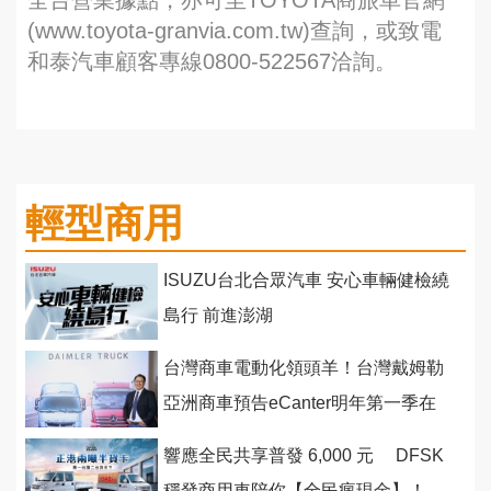
全台營業據點，亦可至TOYOTA商旅車官網
(www.toyota-granvia.com.tw)查詢，或致電
和泰汽車顧客專線0800-522567洽詢。
輕型商用
ISUZU台北合眾汽車 安心車輛健檢繞
島行 前進澎湖
台灣商車電動化領頭羊！台灣戴姆勒
亞洲商車預告eCanter明年第一季在
台上市
響應全民共享普發 6,000 元 DFSK
穩發商用車陪你【全民瘋現金】！