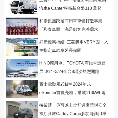
汽車e Canter報價新台幣318 萬起
和泰集團跨足商用車車體打造事業
「和泰車體」滿足顧客完整需求
好康優惠持續~三菱購車VERY固 入
主指定車款享延長保固
HINO商用車、TOYOTA 商旅車巡迴
展 3/14~3/24全台8場次熱烈開跑
賓士電動廂式貨車2024年式
eSprinter首度亮相，搭載113kWh電
池具備400公里的續航里程
拚業績，你可以非常舒適豪華與安全
福斯商旅Caddy Cargo多功能商用車