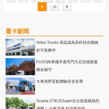
9
10
重卡新聞
Volvo Trucks 承諾成為高科技供應鏈
的可靠夥伴
FUSO跨界攜手鹿耳門天后宮推限量
聯名御守
大車視野盲點體驗安全宣導
Scania 27年式Super全台巡迴展熱烈
迴響！ 台東花蓮 好評再加場