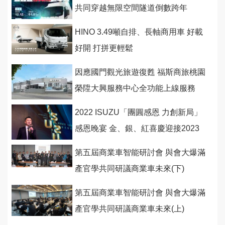
共同穿越無限空間隧道倒數跨年
HINO 3.49噸自排、長軸商用車 好載
好開 打拼更輕鬆
因應國門觀光旅遊復甦 福斯商旅桃園
榮陞大興服務中心全功能上線服務
2022 ISUZU「團圓感恩 力創新局」
感恩晚宴 金、銀、紅喜慶迎接2023
第五屆商業車智能研討會 與會大爆滿
產官學共同研議商業車未來(下)
第五屆商業車智能研討會 與會大爆滿
產官學共同研議商業車未來(上)