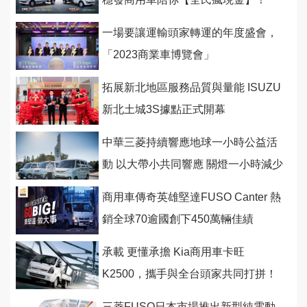
一場要讓運輸頭家轉運的年度盛會，
「2023商業車博覽會」
拓展新北地區服務品質與量能 ISUZU
新北土城3S據點正式開幕
中華三菱持續響應地球一小時公益活
動 以大帶小共同響應 關燈一小時減少
6,881公斤碳排量
商用車傳奇英雄堅達FUSO Canter 熱
銷全球70逾國創下450萬輛佳績
承載 更懂承擔 Kia商用車卡旺
K2500，攜手與全台頭家共同打拼！
三菱FUSO日本市場推出新型純電動