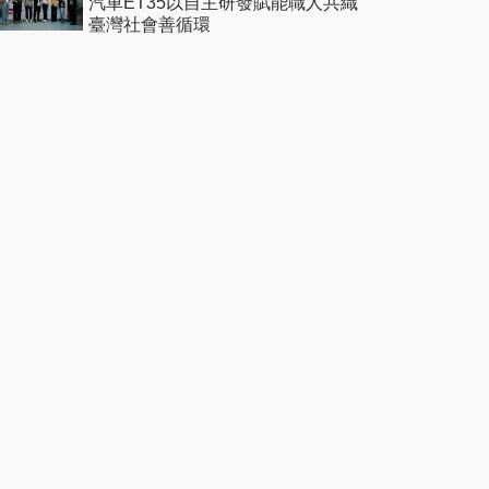
汽車ET35以自主研發賦能職人共織
臺灣社會善循環