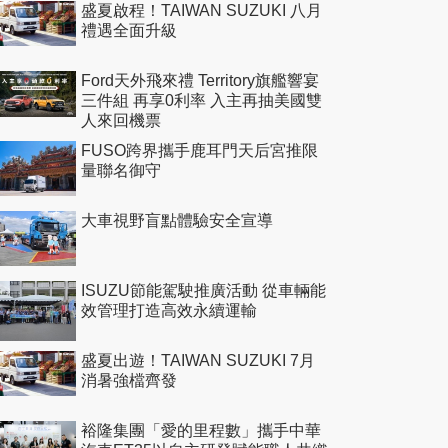
盛夏啟程！TAIWAN SUZUKI 八月
禮遇全面升級
Ford天外飛來禮 Territory旗艦響宴
三件組 再享0利率 入主再抽美國雙
人來回機票
FUSO跨界攜手鹿耳門天后宮推限
量聯名御守
大車視野盲點體驗安全宣導
ISUZU節能駕駛推廣活動 從車輛能
效管理打造高效永續運輸
盛夏出遊！TAIWAN SUZUKI 7月
消暑強檔齊發
裕隆集團「愛的里程數」攜手中華