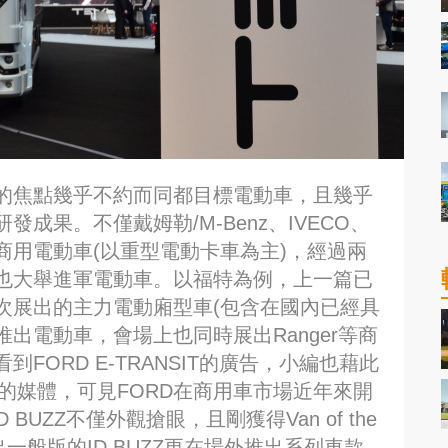
的焦點幾乎不約而同都目標電動車，且幾乎
成果。不僅戴姆勒/M-Benz、IVECO、
重型商用電動車(以重型電動卡車為主)，經過兩
也大舉進軍電動車。以福特為例，上一篇已
次展出的主力電動廂型車(包含在國內已經具
作推出電動車，會場上也同時展出Ranger等商
ORD E-TRANSIT的廣告，小編也藉此
IT的媒體，可見FORD在商用車市場近年來開
BUZZ不僅外觀搶眼，且剛獲得Van of the
出一般版的ID BUZZ更在場外推出系列車款，