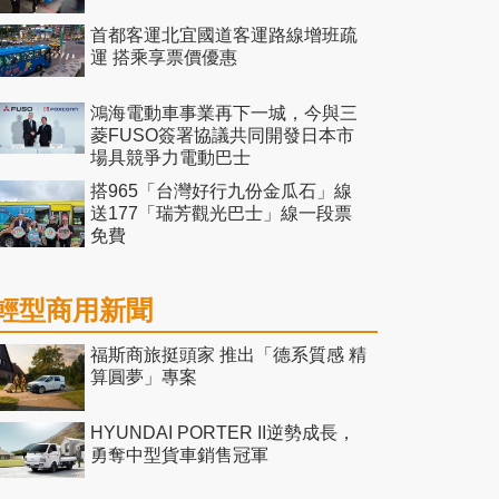
首都客運北宜國道客運路線增班疏
運 搭乘享票價優惠
鴻海電動車事業再下一城，今與三
菱FUSO簽署協議共同開發日本市
場具競爭力電動巴士
搭965「台灣好行九份金瓜石」線
送177「瑞芳觀光巴士」線一段票
免費
輕型商用新聞
福斯商旅挺頭家 推出「德系質感 精
算圓夢」專案
HYUNDAI PORTER II逆勢成長，
勇奪中型貨車銷售冠軍