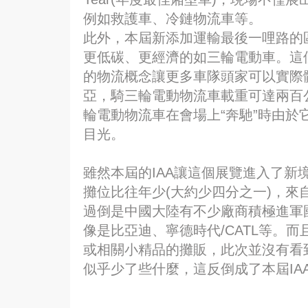
例如救護車、冷鏈物流車等。
此外，本屆新添加運輸最後一哩路的
更低碳、更經濟的如三輪電動車。這
的物流概念讓更多車隊頭家可以實際
亞，騎三輪電動物流車載重可達兩百公
輪電動物流車在會場上“奔馳”時由
目光。
雖然本屆的IAA讓這個展覽進入了新
攤位比往年少(大約少四分之一)，
過倒是中國大陸有不少廠商積極進軍
像是比亞迪、寧德時代/CATL等。
或相關小精品的攤販，此次並沒有看到
似乎少了些什麼，這反倒成了本屆IA