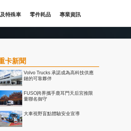
及特殊車
零件耗品
專業資訊
重卡新聞
Volvo Trucks 承諾成為高科技供應
鏈的可靠夥伴
FUSO跨界攜手鹿耳門天后宮推限
量聯名御守
大車視野盲點體驗安全宣導