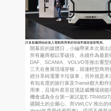
許多新廠牌紛紛進入電動商用車的領域準備迎接新戰局。
開幕前的媒體日，小編帶來本次展出
所有廠商都以零碳排、永續作為最新研發
DAF、SCANIA、VOLVO等推出
三天在會展現場穿梭，就連輕型商用
經分享純電重卡垃圾車，另外就是本
有知名度的旅行家及Transit都大動
用車，且場外甚至從漢諾威機場就能看到F
機會成為全台第一家試駕E-TRANS
疆闢土的企圖心。而VWLCV 推出的ID 
Year(年度最佳廂型車)，現場不僅展