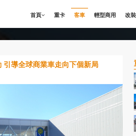
首頁
重卡
客車
輕型商用
改裝
動 引導全球商業車走向下個新局