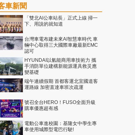
客車新聞
「雙北AI公車站長」正式上線 掃一
下、用說的就知道
台灣車電布建未來AI智慧車時代 車
輛中心取得三大國際車廠最新EMC
認可
HYUNDAI以氫能商用車技術力 攜
手消防單位建構新能源運具救災應
變基礎
端午連續假期 首都客運北宜國道客
運路線 加密直達車班次疏運
號召全台HERO！FUSO全面升級
購車優惠超有感
電動公車進校園：基隆女中學生專
車使用城際型電巴行駛!