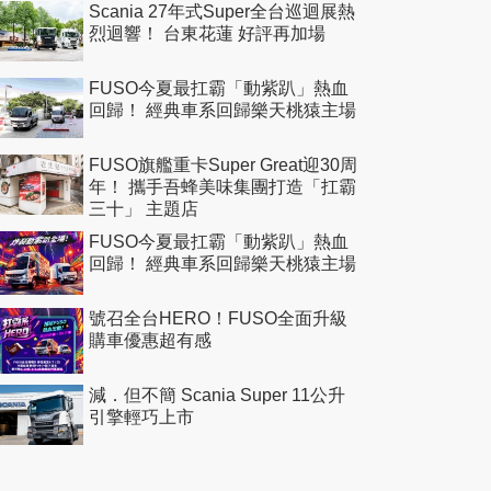
Scania 27年式Super全台巡迴展熱
烈迴響！ 台東花蓮 好評再加場
FUSO今夏最扛霸「動紫趴」熱血
回歸！ 經典車系回歸樂天桃猿主場
FUSO旗艦重卡Super Great迎30周
年！ 攜手吾蜂美味集團打造「扛霸
三十」 主題店
FUSO今夏最扛霸「動紫趴」熱血
回歸！ 經典車系回歸樂天桃猿主場
號召全台HERO！FUSO全面升級
購車優惠超有感
減．但不簡 Scania Super 11公升
引擎輕巧上市