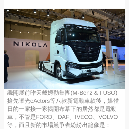
繼開展前昨天戴姆勒集團(M-Benz & FUSO)
搶先曝光eActors等八款新電動車款後，媒體
日的一家接一家揭開布幕下的居然都是電動
車，不管是FORD、DAF、IVECO、VOLVO
等，而且新的市場競爭者紛紛出籠像是：