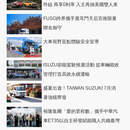
件組 再享0利率 入主再抽美國雙人來
回機票
FUSO跨界攜手鹿耳門天后宮推限量
聯名御守
大車視野盲點體驗安全宣導
ISUZU節能駕駛推廣活動 從車輛能效
管理打造高效永續運輸
盛夏出遊！TAIWAN SUZUKI 7月消
暑強檔齊發
裕隆集團「愛的里程數」攜手中華汽
車ET35以自主研發賦能職人共織臺灣
社會善循環