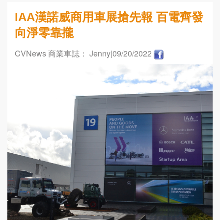
IAA漢諾威商用車展搶先報 百電齊發
向淨零靠攏
CVNews 商業車誌： Jenny
|09/20/2022