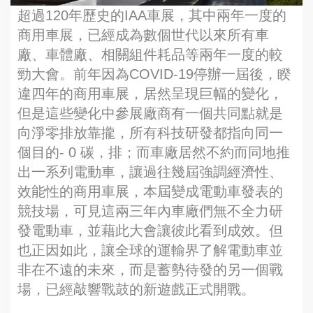
超過120年歷史的IAA車展，其中兩年一度的
商用車展，已經成為數個世代以來所有車
廠、車體廠、相關組件耗品等兩年一度的較
勁大會。前年因為COVID-19停辦一屆後，睽
違四年的商用車展，居然呈現巨幅的變化，
但是這些變化中參展廠商有一個共同點就是
向淨零排放靠攏，所有科技研發都指向同一
個目的- 0 碳，排；而車廠居然不約而同地推
出一系列電動車，讓過往幾屆強調經濟性、
效能性的商用車展，本屆變成電動車發表的
競技場，可見這兩三年內車廠們無不全力研
發電動車，並藉此大會讓彼此看到成效。但
也正因如此，讓全球的運輸界了解電動車並
非在不遠的未來，而是蓄勢待發的另一個戰
場，已經敲響戰鼓的新遊戲正式開戰。