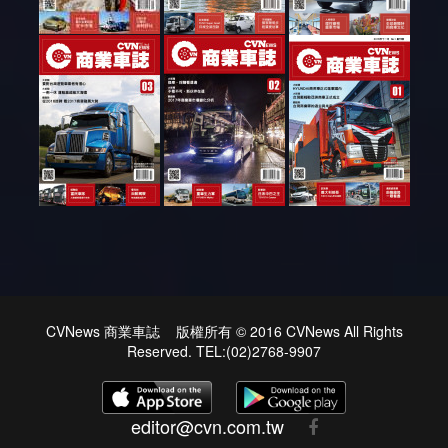
CVNews 商業車誌 版權所有 © 2016 CVNews All Rights
Reserved. TEL:(02)2768-9907
editor@cvn.com.tw