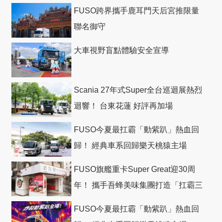
FUSO跨界攜手鹿耳門天后宮推限量
聯名御守
大車視野盲點體驗安全宣導
Scania 27年式Super全台巡迴展熱烈
迴響！ 台東花蓮 好評再加場
FUSO今夏最扛霸「動紫趴」熱血回
歸！ 經典車系回歸樂天桃猿主場
FUSO旗艦重卡Super Great迎30周
年！ 攜手吾蜂美味集團打造「扛霸三
十」 主題店
FUSO今夏最扛霸「動紫趴」熱血回