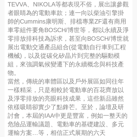
TEVVA、NIKOLA等都表現不俗，展出讓參觀
者眼睛為的電動車款；連一向以柴油引擎掛
帥的Cummins康明斯、排檔專業ZF還有商用
車零組件要角BOSCH/博世等，都以永續及淨
零排放排科技為訴求，甚至向BOSCH/博世就
展出電動交通產品組合(從電動自行車到工程
機械)，以及從碳化矽晶片到完整的驅動模
組，來強調氣候變遷下的永續概念與科技產
物。
當然，傳統的車體區以及戶外展區如同往年
一樣精采，只是相較於電動車的百花齊放以
及淨零排放的亮眼科技成果，這些新品雖然
依樣吸睛卻實少了點鋒芒。至於，論壇及研
討會，本屆的IAA中更是豐富，例如一整天的
危險品運輸議題、電動車的基礎建設、多元
運輸方案…等，相信正式展期的六天