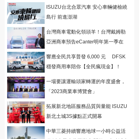
ISUZU台北合眾汽車 安心車輛健檢繞
島行 前進澎湖
台灣商車電動化領頭羊！台灣戴姆勒
亞洲商車預告eCanter明年第一季在
台上市
響應全民共享普發 6,000 元 DFSK
穩發商用車陪你【全民瘋現金】！
一場要讓運輸頭家轉運的年度盛會，
「2023商業車博覽會」
拓展新北地區服務品質與量能 ISUZU
新北土城3S據點正式開幕
中華三菱持續響應地球一小時公益活