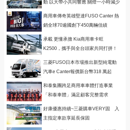
動 以大帶小共同響應 關燈一小時減少
6,881公斤碳排量
商用車傳奇英雄堅達FUSO Canter 熱
銷全球70逾國創下450萬輛佳績
承載 更懂承擔 Kia商用車卡旺
K2500，攜手與全台頭家共同打拼！
三菱FUSO日本市場推出新型純電動
汽車e Canter報價新台幣318 萬起
和泰集團跨足商用車車體打造事業
「和泰車體」滿足顧客完整需求
好康優惠持續~三菱購車VERY固 入
主指定車款享延長保固