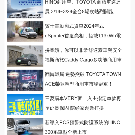
HINO商用車、TOYOTA 商旅車巡迴
展 3/14~3/24全台8場次熱烈開跑
賓士電動廂式貨車2024年式
eSprinter首度亮相，搭載113kWh電
池具備400公里的續航里程
拚業績，你可以非常舒適豪華與安全
福斯商旅Caddy Cargo多功能商用車
伴頭家前行
翻轉戰局 逆勢突破 TOYOTA TOWN
ACE榮登輕型商用車市場冠軍！
三菱購車VERY固 入主指定車款再
享延長保固 陪頭家創業打拼
新導入PCS預警式防護系統的HINO
300系車型全新上市