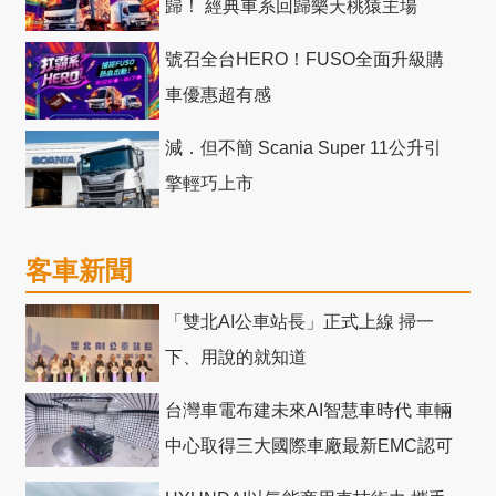
歸！ 經典車系回歸樂天桃猿主場
號召全台HERO！FUSO全面升級購
車優惠超有感
減．但不簡 Scania Super 11公升引
擎輕巧上市
客車新聞
「雙北AI公車站長」正式上線 掃一
下、用說的就知道
台灣車電布建未來AI智慧車時代 車輛
中心取得三大國際車廠最新EMC認可