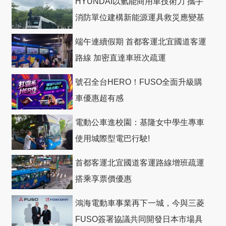
HYUNDAI以氫能商用車技術力 攜手
消防單位建構新能源運具救災應變基
礎
端午連續假期 首都客運北宜國道客運
路線 加密直達車班次疏運
號召全台HERO！FUSO全面升級購
車優惠超有感
電動公車進校園：基隆女中學生專車
使用城際型電巴行駛!
首都客運北宜國道客運路線增班疏運
搭乘享票價優惠
鴻海電動車事業再下一城，今與三菱
FUSO簽署協議共同開發日本市場具