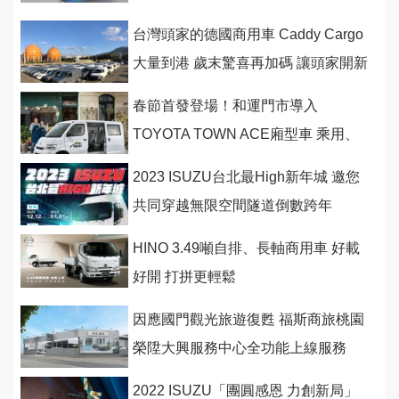
台灣頭家的德國商用車 Caddy Cargo
大量到港 歲末驚喜再加碼 讓頭家開新
車迎接後疫情商機
春節首發登場！和運門市導入
TOYOTA TOWN ACE廂型車 乘用、
商用都好用，春節租車再享長天期優
2023 ISUZU台北最High新年城 邀您
惠！
共同穿越無限空間隧道倒數跨年
HINO 3.49噸自排、長軸商用車 好載
好開 打拼更輕鬆
因應國門觀光旅遊復甦 福斯商旅桃園
榮陞大興服務中心全功能上線服務
2022 ISUZU「團圓感恩 力創新局」