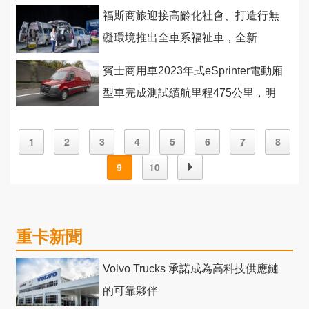
領台灣經濟昂首前航！
福斯商旅迎接高齡化社會、打造行無
礙環境推出全車系福祉車，全新
Caddy福祉車首度亮相
賓士商用車2023年式eSprinter電動廂
型車完成測試續航里程475公里，明
年2月首發
1
2
3
4
5
6
7
8
9
10
重卡新聞
Volvo Trucks 承諾成為高科技供應鏈
的可靠夥伴