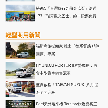
競爭力電動巴士
搭965「台灣好行九份金瓜石」線送
177「瑞芳觀光巴士」線一段票免費
輕型商用新聞
福斯商旅挺頭家 推出「德系質感 精算
圓夢」專案
HYUNDAI PORTER II逆勢成長，勇
奪中型貨車銷售冠軍
盛夏啟程！TAIWAN SUZUKI 八月禮
遇全面升級
Ford天外飛來禮 Territory旗艦響宴三