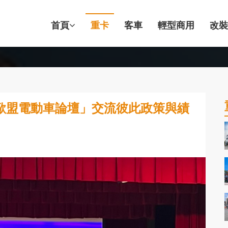
首頁
重卡
客車
輕型商用
改裝
歐盟電動車論壇」交流彼此政策與績