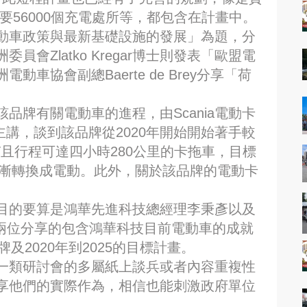
需要56000個充電處所等，都包含在計畫中。
動車政策與最新基礎設施的發展」為題，分
會Zlatko Kregar博士則發表「歐盟電
車協會副總Baerte de Brey分享「荷
該品牌有關電動車的進程，由Scania電動卡
nen主講，談到該品牌從2020年開始開始著手較
T且行程可達四小時280公里的卡拖車，目標
逐漸轉換成電動。此外，關於該品牌的電動卡
目的要算是鴻華先進科技總經理李秉彥以及
，兩位分享的包含鴻華科技目前電動車的成就
及2020年到2025的目標計畫。
一類研討會的多屬紙上談兵或者內容重複性
享他們的實際作為，相信也能刺激政府單位