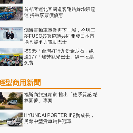
首都客運北宜國道客運路線增班疏
運 搭乘享票價優惠
鴻海電動車事業再下一城，今與三
菱FUSO簽署協議共同開發日本市
場具競爭力電動巴士
搭965「台灣好行九份金瓜石」線
送177「瑞芳觀光巴士」線一段票
免費
輕型商用新聞
福斯商旅挺頭家 推出「德系質感 精
算圓夢」專案
HYUNDAI PORTER II逆勢成長，
勇奪中型貨車銷售冠軍