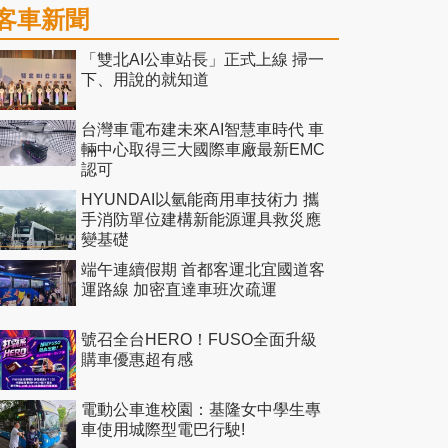
客車新聞
「雙北AI公車站長」正式上線 掃一
下、用說的就知道
台灣車電布建未來AI智慧車時代 車
輛中心取得三大國際車廠最新EMC
認可
HYUNDAI以氫能商用車技術力 攜
手消防單位建構新能源運具救災應
變基礎
端午連續假期 首都客運北宜國道客
運路線 加密直達車班次疏運
號召全台HERO！FUSO全面升級
購車優惠超有感
電動公車進校園：基隆女中學生專
車使用城際型電巴行駛!