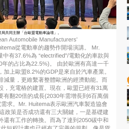
業局共同主辦「台歐盟電動車論壇」。
omobile Manufacturers’
ark Huitema從電動車的趨勢作開場演講。 Mr.
37.6%為 “electrified”/電動化的車款與
20年的占比為22.5%)。 由於歐洲有高達一千
加上歐盟8.2%的GDP是來自於汽車產業。
排減量，更維繫著整體歐洲的經濟動能。而
設，充電樁的建置。現在，歐盟已經有31萬
翻20倍的成長(2030年需增長到6百萬個
求。Mr. Huitema表示歐洲汽車製造協會
是這政策是否成功還有三大關鍵，一是基礎建
還有工作的轉換。而為了達到2050碳中和
，針對此短程計畫也已經有了完善的規劃，像是貨