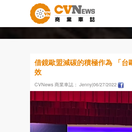
借鏡歐盟減碳的積極作為 「台
效
CVNews 商業車誌： Jenny
|06/27/2022