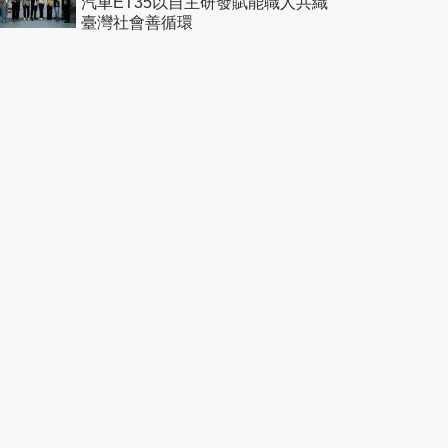
汽車ET35以自主研發賦能職人共織
臺灣社會善循環