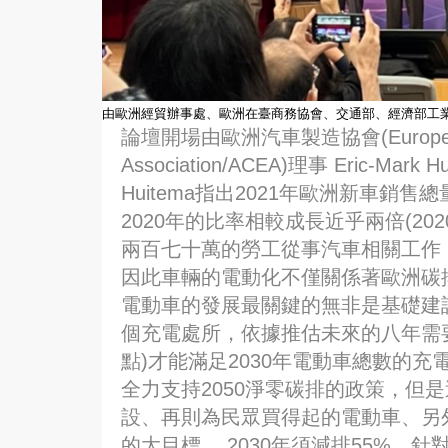
由歐洲經貿辦事處、歐洲在臺商務協會、交通部、經濟部工
論壇開場由歐洲汽車製造協會(European Aut
Association/ACEA)理事 Eric-M
Huitema指出2021年歐洲新車銷售總量中有
2020年的比率相較成長近乎兩倍(20
兩百七十萬的勞工從事汽車相關工作，
因此車輛的電動化不僅關係著歐洲碳
電動車的發展最關鍵的無非是基礎建
個充電處所，依據推估未來的八年需要有
點)才能滿足2030年電動車總數的充電需
全力支持2050淨零碳排的政策，但
設、再則為民眾買得起的電動車、另外
的大目標， 2030年須減排55%