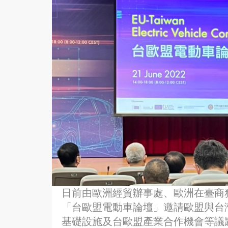
日前由歐洲經貿辦事處、歐洲在臺商
「台歐盟電動車論壇」邀請歐盟與台
基礎設施及台歐盟產業合作機會等議