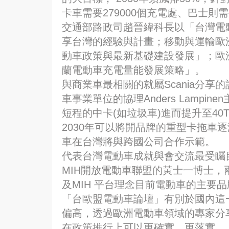
卡車需要279000個充電處、巴士則
交通部路政司趙晉緯科長以「台灣電
享台灣的經驗與計畫；移動與運輸歐洲委員
動車政策與最新基礎建設發展」；歐洲電動
蘭電動車充電量能發展策略」。
與商業車最相關的就屬Scania分享的
車事業單位的協理Anders Lampi
短程的中卡(如垃圾車)進而提升至40
2030年可以將開品牌的重型卡拖車
車在台灣將與跨國公司合作示範。
代表台灣電動車成就與會交流最受矚
MIH開放電動車聯盟的黃士一博士
及MIH 平台理念目前電動車的主要品牌
「台歐盟電動車論壇」有別於國內這
偏高，透過歐洲電動車領域的專家分
在政策推行上可以更確實、更落實。