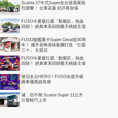
Scania 27年式Super全台巡迴展熱
烈迴響！ 台東花蓮 好評再加場
FUSO今夏最扛霸「動紫趴」熱血
回歸！ 經典車系回歸樂天桃猿主場
FUSO旗艦重卡Super Great迎30周
年！ 攜手吾蜂美味集團打造「扛霸
三十」 主題店
FUSO今夏最扛霸「動紫趴」熱血
回歸！ 經典車系回歸樂天桃猿主場
號召全台HERO！FUSO全面升級
購車優惠超有感
減．但不簡 Scania Super 11公升
引擎輕巧上市