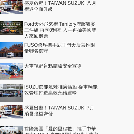
盛夏啟程！TAIWAN SUZUKI 八月
禮遇全面升級
Ford天外飛來禮 Territory旗艦響宴
三件組 再享0利率 入主再抽美國雙
人來回機票
FUSO跨界攜手鹿耳門天后宮推限
量聯名御守
大車視野盲點體驗安全宣導
ISUZU節能駕駛推廣活動 從車輛能
效管理打造高效永續運輸
盛夏出遊！TAIWAN SUZUKI 7月
消暑強檔齊發
裕隆集團「愛的里程數」攜手中華