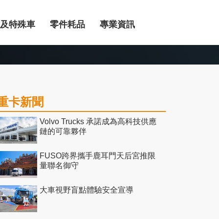
及特殊車
零件耗品
專業資訊
重卡新聞
Volvo Trucks 承諾成為高科技供應
鏈的可靠夥伴
FUSO跨界攜手鹿耳門天后宮推限
量聯名御守
大車視野盲點體驗安全宣導