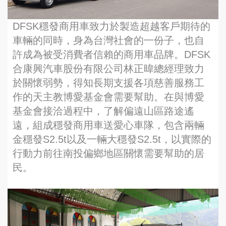
DFSK穩發商用車致力於製造超越客戶期待的
車輛的同時，身為台灣社會的一份子，也自
許成為被受消費者信賴的商用車品牌。DFSK
合康興汽車股份有限公司林正暐總經理致力
於關懷弱勢，得知長期支援各項慈善服務工
作的天主教博愛基金會需要幫助。在與博愛
基金會接洽過程中，了解偏遠山區路途遙
遠，組成穩發商用車送愛心車隊，包含兩輛
金穩發S2.5t以及一輛大穩發S2.5t，以實際的
行動力前往南投偏鄉地區關懷需要幫助的居
民。