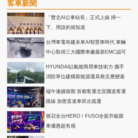
客車新聞
「雙北AI公車站長」正式上線 掃一
下、用說的就知道
台灣車電布建未來AI智慧車時代 車輛
中心取得三大國際車廠最新EMC認可
HYUNDAI以氫能商用車技術力 攜手
消防單位建構新能源運具救災應變基
礎
端午連續假期 首都客運北宜國道客運
路線 加密直達車班次疏運
號召全台HERO！FUSO全面升級購
車優惠超有感