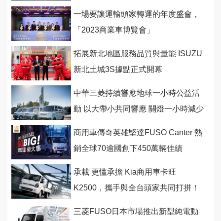
一場要讓運輸頭家轉運的年度盛會，
「2023商業車博覽會」
拓展新北地區服務品質與量能 ISUZU
新北土城3S據點正式開幕
中華三菱持續響應地球一小時公益活
動 以大帶小共同響應 關燈一小時減少
6,881公斤碳排量
商用車傳奇英雄堅達FUSO Canter 熱
銷全球70逾國創下450萬輛佳績
承載 更懂承擔 Kia商用車卡旺
K2500，攜手與全台頭家共同打拼！
三菱FUSO日本市場推出新型純電動