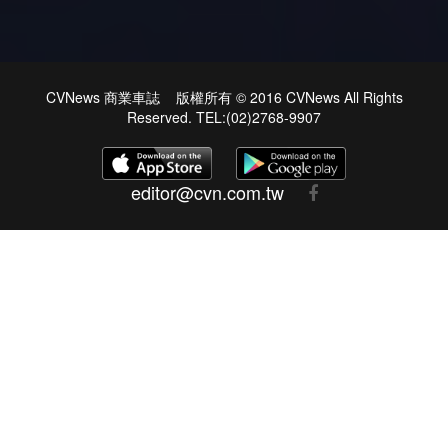
CVNews 商業車誌 版權所有 © 2016 CVNews All Rights
Reserved. TEL:(02)2768-9907
editor@cvn.com.tw