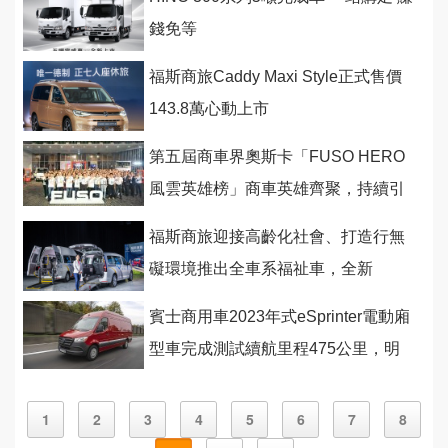
錢免等
福斯商旅Caddy Maxi Style正式售價
143.8萬心動上市
第五屆商車界奧斯卡「FUSO HERO
風雲英雄榜」商車英雄齊聚，持續引
領台灣經濟昂首前航！
福斯商旅迎接高齡化社會、打造行無
礙環境推出全車系福祉車，全新
Caddy福祉車首度亮相
賓士商用車2023年式eSprinter電動廂
型車完成測試續航里程475公里，明
年2月首發
1
2
3
4
5
6
7
8