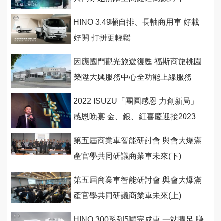
HINO 3.49噸自排、長軸商用車 好載
好開 打拼更輕鬆
因應國門觀光旅遊復甦 福斯商旅桃園
榮陞大興服務中心全功能上線服務
2022 ISUZU「團圓感恩 力創新局」
感恩晚宴 金、銀、紅喜慶迎接2023
第五屆商業車智能研討會 與會大爆滿
產官學共同研議商業車未來(下)
第五屆商業車智能研討會 與會大爆滿
產官學共同研議商業車未來(上)
HINO 300系列5噸完成車 一站購足 賺