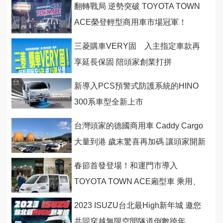
翻轉戰局 逆勢突破 TOYOTA TOWN
ACE榮登輕型商用車市場冠軍！
三菱購車VERY固 入主指定車款再
享延長保固 陪頭家創業打拼
新導入PCS預警式防護系統的HINO
300系車型全新上市
台灣頭家的德國商用車 Caddy Cargo
大量到港 歲末驚喜再加碼 讓頭家開新
車迎接後疫情商機
春節首發登場！和運門市導入
TOYOTA TOWN ACE廂型車 乘用、
商用都好用，春節租車再享長天期優
2023 ISUZU台北最High新年城 邀您
惠！
共同穿越無限空間隧道倒數跨年