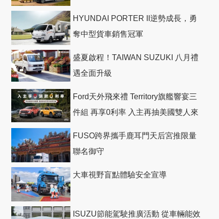
HYUNDAI PORTER II逆勢成長，勇
奪中型貨車銷售冠軍
盛夏啟程！TAIWAN SUZUKI 八月禮
遇全面升級
Ford天外飛來禮 Territory旗艦響宴三
件組 再享0利率 入主再抽美國雙人來
回機票
FUSO跨界攜手鹿耳門天后宮推限量
聯名御守
大車視野盲點體驗安全宣導
ISUZU節能駕駛推廣活動 從車輛能效