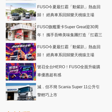
FUSO今夏最扛霸「動紫趴」熱血回
歸！ 經典車系回歸樂天桃猿主場
FUSO旗艦重卡Super Great迎30周
年！ 攜手吾蜂美味集團打造「扛霸三
十」 主題店
FUSO今夏最扛霸「動紫趴」熱血回
歸！ 經典車系回歸樂天桃猿主場
號召全台HERO！FUSO全面升級購
車優惠超有感
減．但不簡 Scania Super 11公升引
擎輕巧上市