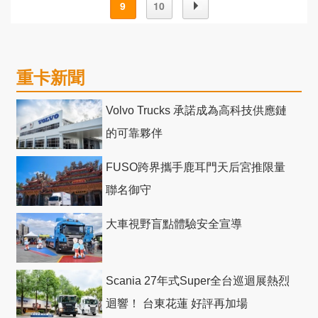
9
10
重卡新聞
Volvo Trucks 承諾成為高科技供應鏈
的可靠夥伴
FUSO跨界攜手鹿耳門天后宮推限量
聯名御守
大車視野盲點體驗安全宣導
Scania 27年式Super全台巡迴展熱烈
迴響！ 台東花蓮 好評再加場