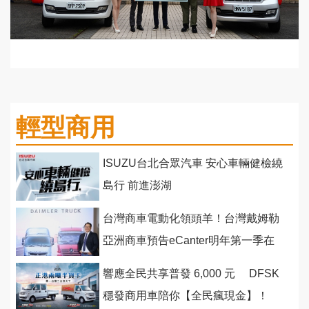
輕型商用
ISUZU台北合眾汽車 安心車輛健檢繞
島行 前進澎湖
台灣商車電動化領頭羊！台灣戴姆勒
亞洲商車預告eCanter明年第一季在
台上市
響應全民共享普發 6,000 元 DFSK
穩發商用車陪你【全民瘋現金】！