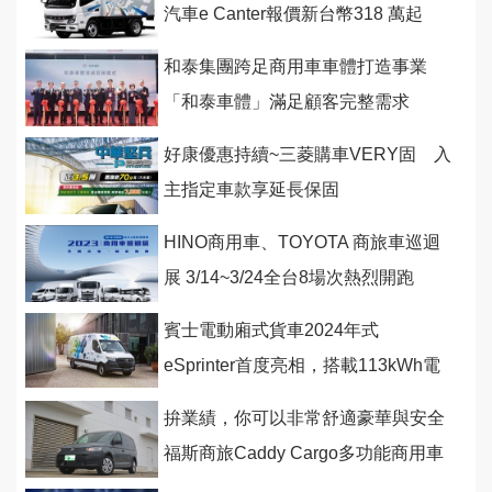
汽車e Canter報價新台幣318 萬起
和泰集團跨足商用車車體打造事業
「和泰車體」滿足顧客完整需求
好康優惠持續~三菱購車VERY固 入
主指定車款享延長保固
HINO商用車、TOYOTA 商旅車巡迴
展 3/14~3/24全台8場次熱烈開跑
賓士電動廂式貨車2024年式
eSprinter首度亮相，搭載113kWh電
池具備400公里的續航里程
拚業績，你可以非常舒適豪華與安全
福斯商旅Caddy Cargo多功能商用車
伴頭家前行