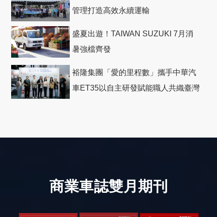
管理打造高效永續運輸
盛夏出遊！TAIWAN SUZUKI 7月消
暑強檔齊發
裕隆集團「愛的里程數」攜手中華汽
車ET35以自主研發賦能職人共織臺灣
社會善循環
商業車誌雙月期刊