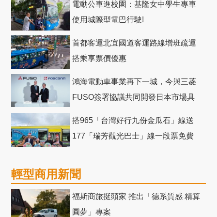
電動公車進校園：基隆女中學生專車
使用城際型電巴行駛!
首都客運北宜國道客運路線增班疏運
搭乘享票價優惠
鴻海電動車事業再下一城，今與三菱
FUSO簽署協議共同開發日本市場具
競爭力電動巴士
搭965「台灣好行九份金瓜石」線送
177「瑞芳觀光巴士」線一段票免費
輕型商用新聞
福斯商旅挺頭家 推出「德系質感 精算
圓夢」專案