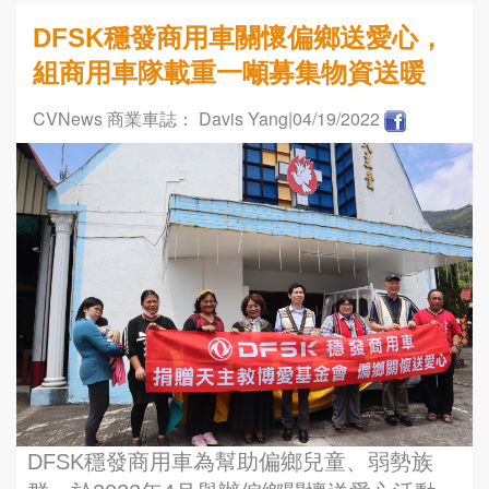
DFSK穩發商用車關懷偏鄉送愛心，
組商用車隊載重一噸募集物資送暖
CVNews 商業車誌： Davis Yang
|04/19/2022
DFSK穩發商用車為幫助偏鄉兒童、弱勢族