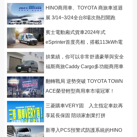
HINO商用車、TOYOTA 商旅車巡迴
展 3/14~3/24全台8場次熱烈開跑
賓士電動廂式貨車2024年式
eSprinter首度亮相，搭載113kWh電
池具備400公里的續航里程
拚業績，你可以非常舒適豪華與安全
福斯商旅Caddy Cargo多功能商用車
伴頭家前行
翻轉戰局 逆勢突破 TOYOTA TOWN
ACE榮登輕型商用車市場冠軍！
三菱購車VERY固 入主指定車款再
享延長保固 陪頭家創業打拼
新導入PCS預警式防護系統的HINO