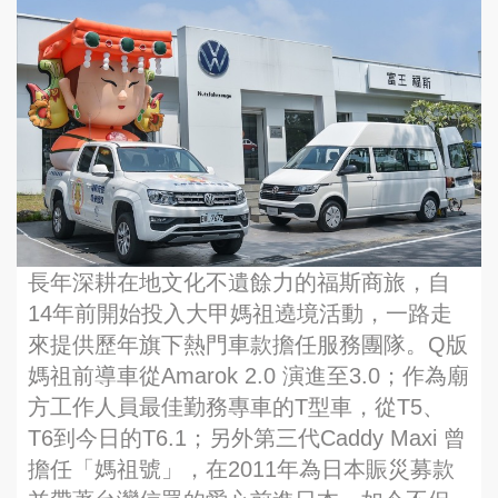
長年深耕在地文化不遺餘力的福斯商旅，自
14年前開始投入大甲媽祖遶境活動，一路走
來提供歷年旗下熱門車款擔任服務團隊。Q版
媽祖前導車從Amarok 2.0 演進至3.0；作為廟
方工作人員最佳勤務專車的T型車，從T5、
T6到今日的T6.1；另外第三代Caddy Maxi 曾
擔任「媽祖號」，在2011年為日本賑災募款