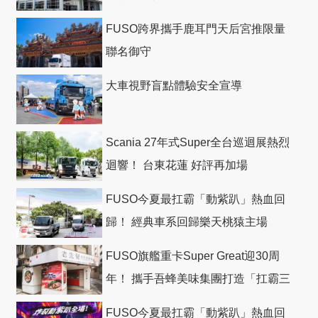
FUSO跨界攜手鹿耳門天后宮推限量
聯名御守
大車視野盲點體驗安全宣導
Scania 27年式Super全台巡迴展熱烈
迴響！ 台東花蓮 好評再加場
FUSO今夏最扛霸「動紫趴」熱血回
歸！ 經典車系回歸樂天桃猿主場
FUSO旗艦重卡Super Great迎30周
年！ 攜手吾蜂美味集團打造「扛霸三
十」 主題店
FUSO今夏最扛霸「動紫趴」熱血回