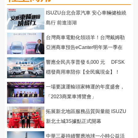
ISUZU台北合眾汽車 安心車輛健檢繞
島行 前進澎湖
台灣商車電動化領頭羊！台灣戴姆勒
亞洲商車預告eCanter明年第一季在
台上市
響應全民共享普發 6,000 元 DFSK
穩發商用車陪你【全民瘋現金】！
一場要讓運輸頭家轉運的年度盛會，
「2023商業車博覽會」
拓展新北地區服務品質與量能 ISUZU
新北土城3S據點正式開幕
中華三菱持續響應地球一小時公益活