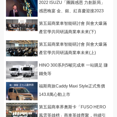
2022 ISUZU「團圓感恩 力創新局」
感恩晚宴 金、銀、紅喜慶迎接2023
第五屆商業車智能研討會 與會大爆滿
產官學共同研議商業車未來(下)
第五屆商業車智能研討會 與會大爆滿
產官學共同研議商業車未來(上)
HINO 300系列5噸完成車 一站購足 賺
錢免等
福斯商旅Caddy Maxi Style正式售價
143.8萬心動上市
第五屆商車界奧斯卡「FUSO HERO
風雲英雄榜」商車英雄齊聚，持續引