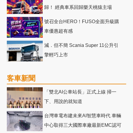
歸！ 經典車系回歸樂天桃猿主場
號召全台HERO！FUSO全面升級購
車優惠超有感
減．但不簡 Scania Super 11公升引
擎輕巧上市
客車新聞
「雙北AI公車站長」正式上線 掃一
下、用說的就知道
台灣車電布建未來AI智慧車時代 車輛
中心取得三大國際車廠最新EMC認可