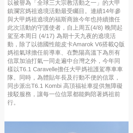
以被譽為「全球三大宗教活動之一」的大甲
鎮瀾宮媽祖遶境活動最受矚目。連續14年參
與大甲媽祖遶境的福斯商旅今年也持續擔任
此次活動的守護使者，自上周五(4/8) 晚間起
駕至本周日 (4/17) 為期十天九夜的遶境活
動，除了以德國性能皮卡Amarok V6搭載Q版
媽祖氣球擔任前導車、在艷陽高溫下為所有
信眾加油打氣一同走遍中台灣之外，今年同
樣以T6.1 Caravelle擔任大甲媽祖護駕專車車
隊。同時，為體貼年長及行動不便的信眾，
同步派出T6.1 Kombi 高頂福祉車提供無障礙
接駁服務，讓每一位信眾都能夠陪著媽祖前
行。