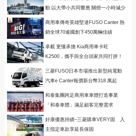
動 以大帶小共同響應 關燈一小時減少
6,881公斤碳排量
商用車傳奇英雄堅達FUSO Canter 熱
銷全球70逾國創下450萬輛佳績
承載 更懂承擔 Kia商用車卡旺
K2500，攜手與全台頭家共同打拼！
三菱FUSO日本市場推出新型純電動
汽車e Canter報價新台幣318 萬起
和泰集團跨足商用車車體打造事業
「和泰車體」滿足顧客完整需求
好康優惠持續~三菱購車VERY固 入
主指定車款享延長保固