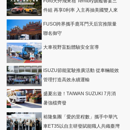
Ford天外飛來禮 Territory旗艦響宴三
件組 再享0利率 入主再抽美國雙人來
回機票
FUSO跨界攜手鹿耳門天后宮推限量
聯名御守
大車視野盲點體驗安全宣導
ISUZU節能駕駛推廣活動 從車輛能效
管理打造高效永續運輸
盛夏出遊！TAIWAN SUZUKI 7月消
暑強檔齊發
裕隆集團「愛的里程數」攜手中華汽
車ET35以自主研發賦能職人共織臺灣