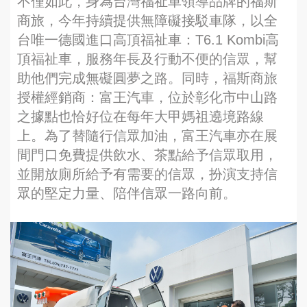
不僅如此，身為台灣福祉車領導品牌的福斯
商旅，今年持續提供無障礙接駁車隊，以全
台唯一德國進口高頂福祉車：T6.1 Kombi高
頂福祉車，服務年長及行動不便的信眾，幫
助他們完成無礙圓夢之路。同時，福斯商旅
授權經銷商：富王汽車，位於彰化市中山路
之據點也恰好位在每年大甲媽祖遶境路線
上。為了替隨行信眾加油，富王汽車亦在展
間門口免費提供飲水、茶點給予信眾取用，
並開放廁所給予有需要的信眾，扮演支持信
眾的堅定力量、陪伴信眾一路向前。