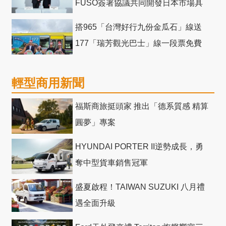
FUSO簽署協議共同開發日本市場具
競爭力電動巴士
搭965「台灣好行九份金瓜石」線送
177「瑞芳觀光巴士」線一段票免費
輕型商用新聞
福斯商旅挺頭家 推出「德系質感 精算
圓夢」專案
HYUNDAI PORTER II逆勢成長，勇
奪中型貨車銷售冠軍
盛夏啟程！TAIWAN SUZUKI 八月禮
遇全面升級