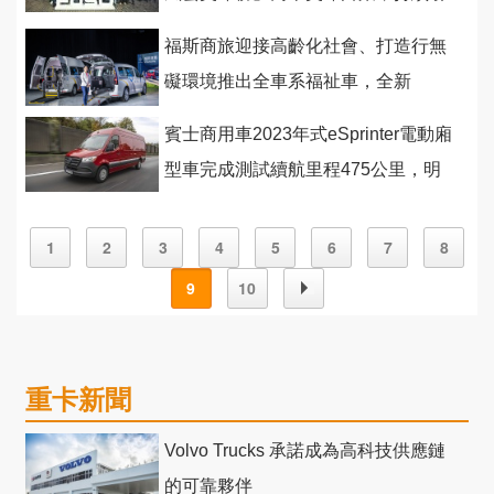
領台灣經濟昂首前航！
福斯商旅迎接高齡化社會、打造行無
礙環境推出全車系福祉車，全新
Caddy福祉車首度亮相
賓士商用車2023年式eSprinter電動廂
型車完成測試續航里程475公里，明
年2月首發
1
2
3
4
5
6
7
8
9
10
重卡新聞
Volvo Trucks 承諾成為高科技供應鏈
的可靠夥伴