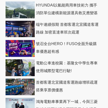
HYUNDAI以氫能商用車技術力 攜手
消防單位建構新能源運具救災應變基
礎
端午連續假期 首都客運北宜國道客運
路線 加密直達車班次疏運
號召全台HERO！FUSO全面升級購
車優惠超有感
電動公車進校園：基隆女中學生專車
使用城際型電巴行駛!
首都客運北宜國道客運路線增班疏運
搭乘享票價優惠
鴻海電動車事業再下一城，今與三菱