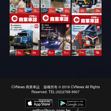
CVNews 商業車誌 版權所有 © 2016 CVNews All Rights
Reserved. TEL:(02)2768-9907
editor@cvn.com.tw