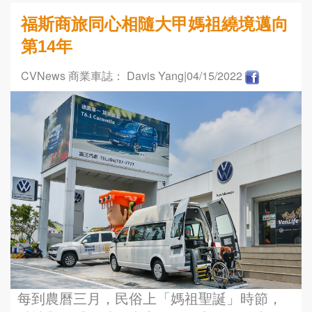
福斯商旅同心相隨大甲媽祖繞境邁向
第14年
CVNews 商業車誌： Davis Yang
|04/15/2022
每到農曆三月，民俗上「媽祖聖誕」時節，