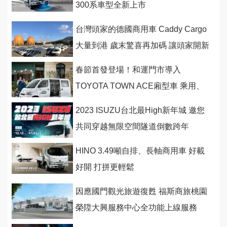
300系車型全新上市
台灣頭家的德國商用車 Caddy Cargo
大量到港 歲末驚喜再加碼 讓頭家開新
車迎接後疫情商機
春節首發登場！和運門市導入
TOYOTA TOWN ACE廂型車 乘用、
商用都好用，春節租車再享長天期優
2023 ISUZU台北最High新年城 邀您
惠！
共同穿越無限空間隧道倒數跨年
HINO 3.49噸自排、長軸商用車 好載
好開 打拼更輕鬆
因應國門觀光旅遊復甦 福斯商旅桃園
榮陞大興服務中心全功能上線服務