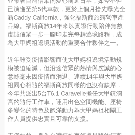
並帶著台灣信眾的愛心前進日本，如今不但
已演進至第5代車款，更於上個月搶先曝光全
新Caddy California，強化福斯商旅露營車產
品線。福斯商旅14年來以實際行動陪伴無數
虔誠信眾一步一腳印走完每趟遶境路程，成
為大甲媽祖遶境活動的重要合作夥伴之一。
近年雖受疫情影響而使大甲媽祖遶境活動規
模被迫縮減，但沿途信眾的熱情與虔誠的心
意絲毫未因疫情而消退、連續14年與大甲媽
祖同心相隨的福斯商旅同樣的也沒有缺席，
今年共派出5台T6.1 Caravelle擔任大甲鎮瀾
宮的隨行工作車，運用出色空間機能、座椅
多變化的特色及飽滿動力為大甲媽祖相關工
作人員提供忠實且可靠的支援。