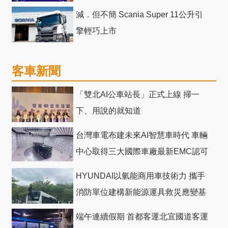
減．但不簡 Scania Super 11公升引
擎輕巧上市
客車新聞
「雙北AI公車站長」正式上線 掃一
下、用說的就知道
台灣車電布建未來AI智慧車時代 車輛
中心取得三大國際車廠最新EMC認可
HYUNDAI以氫能商用車技術力 攜手
消防單位建構新能源運具救災應變基
礎
端午連續假期 首都客運北宜國道客運