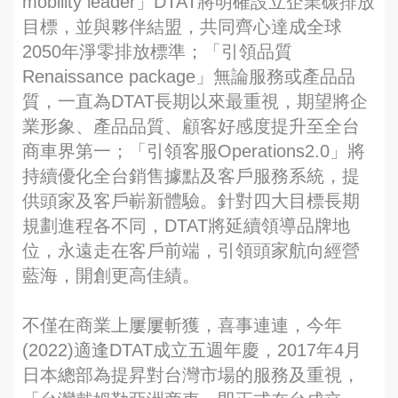
mobility leader」DTAT將明確設立企業碳排放
目標，並與夥伴結盟，共同齊心達成全球
2050年淨零排放標準；「引領品質
Renaissance package」無論服務或產品品
質，一直為DTAT長期以來最重視，期望將企
業形象、產品品質、顧客好感度提升至全台
商車界第一；「引領客服Operations2.0」將
持續優化全台銷售據點及客戶服務系統，提
供頭家及客戶嶄新體驗。針對四大目標長期
規劃進程各不同，DTAT將延續領導品牌地
位，永遠走在客戶前端，引領頭家航向經營
藍海，開創更高佳績。
不僅在商業上屢屢斬獲，喜事連連，今年
(2022)適逢DTAT成立五週年慶，2017年4月
日本總部為提昇對台灣市場的服務及重視，