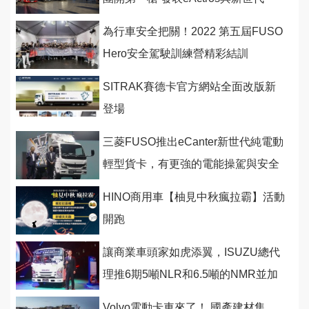
eCanter
為行車安全把關！2022 第五屆FUSO
Hero安全駕駛訓練營精彩結訓
SITRAK賽德卡官方網站全面改版新
登場
三菱FUSO推出eCanter新世代純電動
輕型貨卡，有更強的電能操駕與安全
科技和更多樣化的車型
HINO商用車【柚見中秋瘋拉霸】活動
開跑
讓商業車頭家如虎添翼，ISUZU總代
理推6期5噸NLR和6.5噸的NMR並加
碼3年10萬公里保固
Volvo電動卡車來了！ 國產建材集