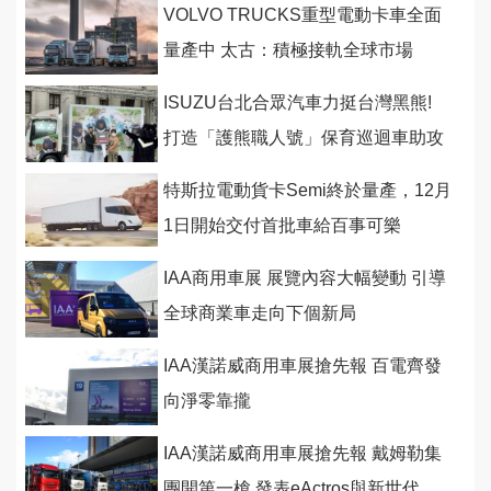
VOLVO TRUCKS重型電動卡車全面
量產中 太古：積極接軌全球市場
ISUZU台北合眾汽車力挺台灣黑熊!
打造「護熊職人號」保育巡迴車助攻
特斯拉電動貨卡Semi終於量產，12月
1日開始交付首批車給百事可樂
IAA商用車展 展覽內容大幅變動 引導
全球商業車走向下個新局
IAA漢諾威商用車展搶先報 百電齊發
向淨零靠攏
IAA漢諾威商用車展搶先報 戴姆勒集
團開第一槍 發表eActros與新世代