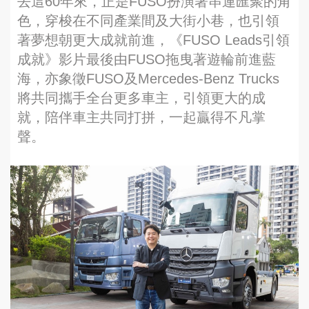
去這60年來，正是FUSO扮演著串連匯聚的角
色，穿梭在不同產業間及大街小巷，也引領
著夢想朝更大成就前進，《FUSO Leads引領
成就》影片最後由FUSO拖曳著遊輪前進藍
海，亦象徵FUSO及Mercedes-Benz Trucks
將共同攜手全台更多車主，引領更大的成
就，陪伴車主共同打拼，一起贏得不凡掌
聲。