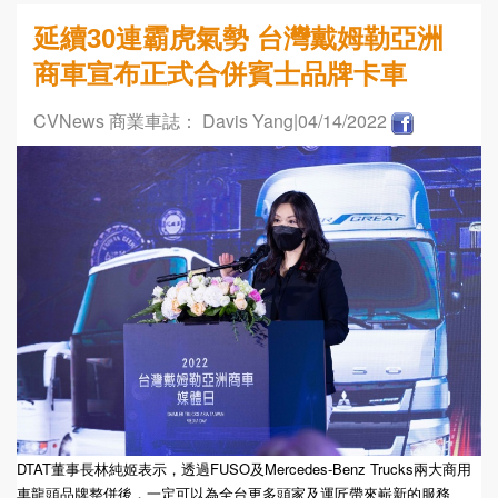
延續30連霸虎氣勢 台灣戴姆勒亞洲
商車宣布正式合併賓士品牌卡車
CVNews 商業車誌： Davis Yang
|04/14/2022
DTAT董事長林純姬表示，透過FUSO及Mercedes-Benz Trucks兩大商用
車龍頭品牌整併後，一定可以為全台更多頭家及運匠帶來嶄新的服務