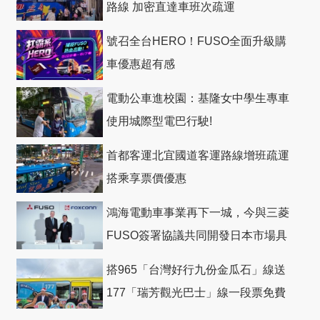
路線 加密直達車班次疏運
號召全台HERO！FUSO全面升級購
車優惠超有感
電動公車進校園：基隆女中學生專車
使用城際型電巴行駛!
首都客運北宜國道客運路線增班疏運
搭乘享票價優惠
鴻海電動車事業再下一城，今與三菱
FUSO簽署協議共同開發日本市場具
競爭力電動巴士
搭965「台灣好行九份金瓜石」線送
177「瑞芳觀光巴士」線一段票免費