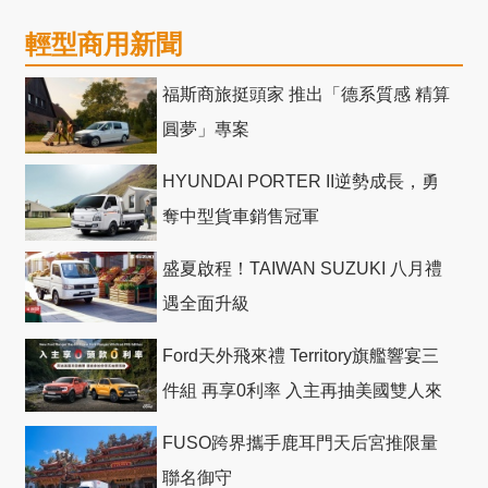
輕型商用新聞
福斯商旅挺頭家 推出「德系質感 精算
圓夢」專案
HYUNDAI PORTER II逆勢成長，勇
奪中型貨車銷售冠軍
盛夏啟程！TAIWAN SUZUKI 八月禮
遇全面升級
Ford天外飛來禮 Territory旗艦響宴三
件組 再享0利率 入主再抽美國雙人來
回機票
FUSO跨界攜手鹿耳門天后宮推限量
聯名御守