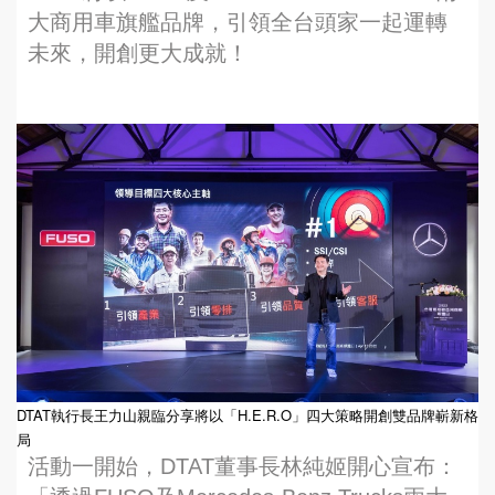
大商用車旗艦品牌，引領全台頭家一起運轉
未來，開創更大成就！
DTAT執行長王力山親臨分享將以「H.E.R.O」四大策略開創雙品牌嶄新格
局
活動一開始，DTAT董事長林純姬開心宣布：