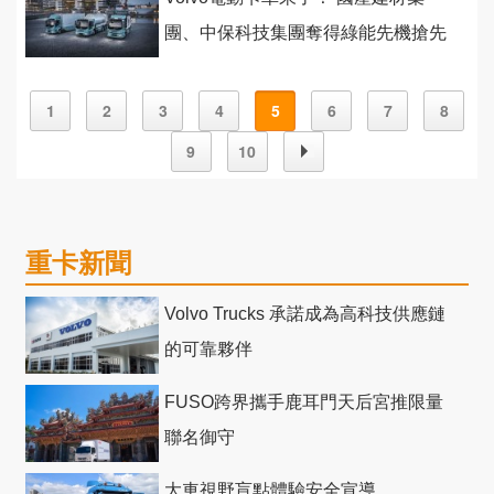
團、中保科技集團奪得綠能先機搶先
引進
1
2
3
4
5
6
7
8
9
10
重卡新聞
Volvo Trucks 承諾成為高科技供應鏈
的可靠夥伴
FUSO跨界攜手鹿耳門天后宮推限量
聯名御守
大車視野盲點體驗安全宣導