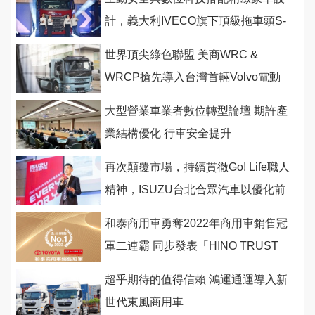
計，義大利IVECO旗下頂級拖車頭S-
WAY在台發表上市
世界頂尖綠色聯盟 美商WRC &
WRCP搶先導入台灣首輛Volvo電動
中卡
大型營業車業者數位轉型論壇 期許產
業結構優化 行車安全提升
再次顛覆市場，持續貫徹Go! Life職人
精神，ISUZU台北合眾汽車以優化前
後端服務體系迎璀璨2023
和泰商用車勇奪2022年商用車銷售冠
軍二連霸 同步發表「HINO TRUST
驅動未來」
超乎期待的值得信賴 鴻運通運導入新
世代東風商用車