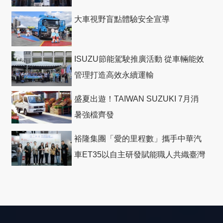
大車視野盲點體驗安全宣導
ISUZU節能駕駛推廣活動 從車輛能效
管理打造高效永續運輸
盛夏出遊！TAIWAN SUZUKI 7月消
暑強檔齊發
裕隆集團「愛的里程數」攜手中華汽
車ET35以自主研發賦能職人共織臺灣
社會善循環