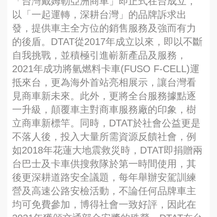
「台灣戴姆勒亞洲商車」即正式在台成立，
以「一起運轉，深耕台灣」的品牌訴求出
發，提供車主全方位的銷售服務及強而有力
的後盾。DTAT從2017年成立以來，即以不斷
自我挑戰，並積極引進嶄新產品及服務，
2021年成功將氫燃料卡車(FUSO F-CELL)運
抵來台，更為海外首站亮相展示，讓台灣看
見商車新未來。此外，更將全台服務據點逐
一升級，顛覆車主對商車服務廠的印象，樹
立商車新標竿。同時，DTAT於社會公益更是
不落人後，投入大量所需資源反饋社會，例
如2018年花蓮大地震救災時，DTAT即捐贈兩
台巴士及卡車供搜救隊於第一時間使用，其
後更深耕道路安全議題，每年舉辦安駕訓練
營及高速公路安檢活動，不論任何品牌車主
均可免費參加，博得社會一致好評，因此在