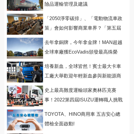
險品運輸管理及建議
「2050淨零碳排」、「電動物流車政
策」會如何影響商業車界？「第五屆
商業車智能研討會」 讓你通盤了解
去年拿銅牌，今年拿金牌！MAN超越
全球車廠獲EcoVadis頒發最高殊榮
培養新血，全球皆然！賓士最大卡車
工廠大舉歡迎年輕新血參與新能源商
業車革命
史上最高難度運輸頭家奧林匹克賽
事！2022第四屆ISUZU運轉職人挑戰
賽暌違二年霸氣回歸
TOYOTA、HINO商用車 五吉安心總
體檢全面啟動!