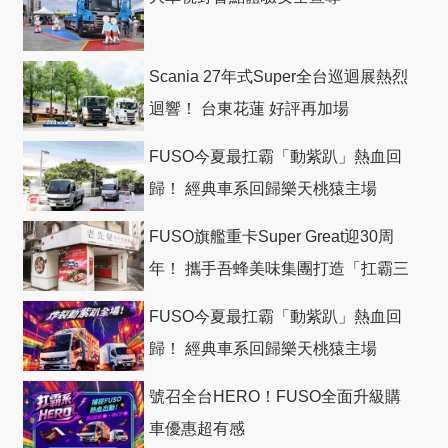
Scania 27年式Super全台巡迴展熱烈
迴響！ 台東花蓮 好評再加場
FUSO今夏最扛霸「動紫趴」熱血回
歸！ 經典車系回歸樂天桃猿主場
FUSO旗艦重卡Super Great迎30周
年！ 攜手吾蜂美味集團打造「扛霸三
十」 主題店
FUSO今夏最扛霸「動紫趴」熱血回
歸！ 經典車系回歸樂天桃猿主場
號召全台HERO！FUSO全面升級購
車優惠超有感