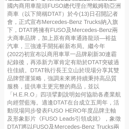
國內商用車龍頭FUSO總代理台灣戴姆勒亞洲
商車（以下簡稱DTAT）於今(13)日召開記者
會，正式宣布Mercedes-Benz Trucks納入旗
下，DTAT將擁有FUSO及Mercedes-Benz兩
大商車品牌，加上原有商車通路龍頭—裕益
汽車，三強連手開拓嶄新布局。繼今年
(2022)初宣布以商用車單一品牌刷新30連霸
紀錄後，再添新力軍肯定有助於DTAT突破過
往佳績。DTAT執行長王立山於現場分享其雙
品牌營運策略，強調未來將持續秉持高品質
服務，提供車主更完整的商品，並以
「H.E.R.O」四項擘劃說明如何協助各產業航
向經營藍海。適逢DTAT在台成立五周年，活
動現場同步發表FUSO HERO年度品牌主軸
及形象影片《FUSO Leads引領成就》，象徵
DTAT將以FUSO及Mercedes-Benz Trucks兩