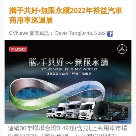
攜手共好•無限永續2022年裕益汽車
商用車巡迴展
CVNews 商業車誌： Davis Yang
|04/06/2022
連續30年蟬聯台灣3.49噸(含)以上商用車市場