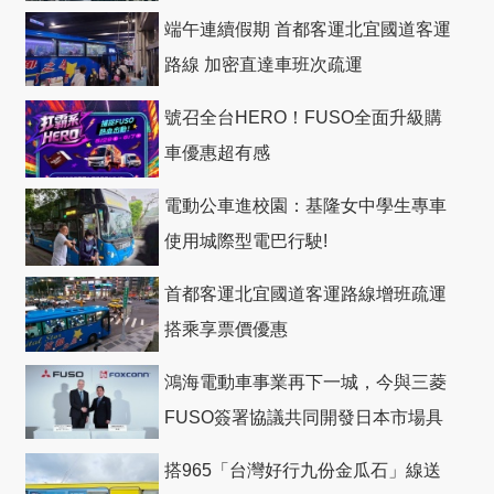
礎
端午連續假期 首都客運北宜國道客運
路線 加密直達車班次疏運
號召全台HERO！FUSO全面升級購
車優惠超有感
電動公車進校園：基隆女中學生專車
使用城際型電巴行駛!
首都客運北宜國道客運路線增班疏運
搭乘享票價優惠
鴻海電動車事業再下一城，今與三菱
FUSO簽署協議共同開發日本市場具
競爭力電動巴士
搭965「台灣好行九份金瓜石」線送