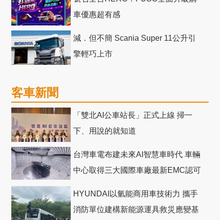
車優惠超有感
減．但不簡 Scania Super 11公升引
擎輕巧上市
客車新聞
「雙北AI公車站長」正式上線 掃一
下、用說的就知道
台灣車電布建未來AI智慧車時代 車輛
中心取得三大國際車廠最新EMC認可
HYUNDAI以氫能商用車技術力 攜手
消防單位建構新能源運具救災應變基