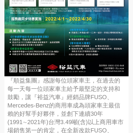
『順益集團』感謝每位頭家車主，在過去的
每一天每一位頭家車主給予最堅定的支持和
鼓勵，讓『裕益汽車』經銷品牌FUSO、
Mercedes-Benz的商用車成為頭家車主最信
賴的好幫手好夥伴，並創下連續30年
(1991∼2021年)台灣3.49噸(含)以上商用車市
場銷售第一的肯定，在全新改款FUSO、