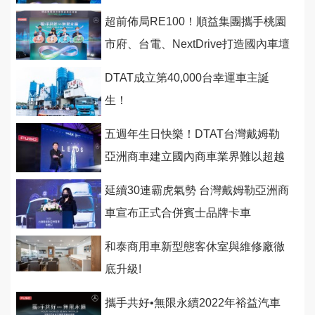
超前佈局RE100！順益集團攜手桃園
市府、台電、NextDrive打造國內車壇
首座「企業級虛擬電廠」！
DTAT成立第40,000台幸運車主誕
生！
五週年生日快樂！DTAT台灣戴姆勒
亞洲商車建立國內商車業界難以超越
的護國群山！
延續30連霸虎氣勢 台灣戴姆勒亞洲商
車宣布正式合併賓士品牌卡車
和泰商用車新型態客休室與維修廠徹
底升級!
攜手共好•無限永續2022年裕益汽車