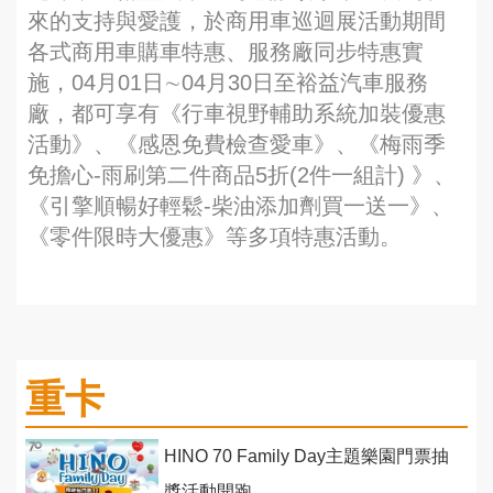
來的支持與愛護，於商用車巡迴展活動期間
各式商用車購車特惠、服務廠同步特惠實
施，04月01日∼04月30日至裕益汽車服務
廠，都可享有《行車視野輔助系統加裝優惠
活動》、《感恩免費檢查愛車》、《梅雨季
免擔心-雨刷第二件商品5折(2件一組計) 》、
《引擎順暢好輕鬆-柴油添加劑買一送一》、
《零件限時大優惠》等多項特惠活動。
重卡
HINO 70 Family Day主題樂園門票抽
獎活動開跑