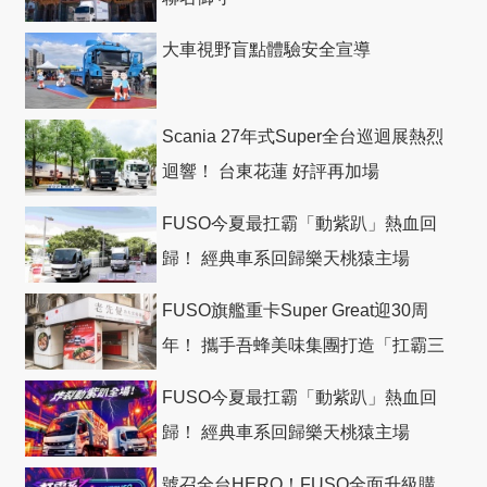
大車視野盲點體驗安全宣導
Scania 27年式Super全台巡迴展熱烈
迴響！ 台東花蓮 好評再加場
FUSO今夏最扛霸「動紫趴」熱血回
歸！ 經典車系回歸樂天桃猿主場
FUSO旗艦重卡Super Great迎30周
年！ 攜手吾蜂美味集團打造「扛霸三
十」 主題店
FUSO今夏最扛霸「動紫趴」熱血回
歸！ 經典車系回歸樂天桃猿主場
號召全台HERO！FUSO全面升級購