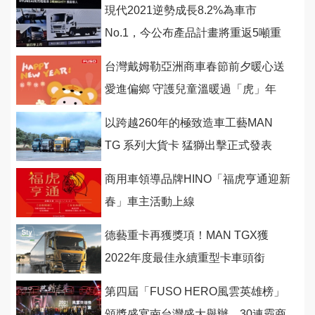
現代2021逆勢成長8.2%為車市
No.1，今公布產品計畫將重返5噸重
車市場、一年一台純電動
台灣戴姆勒亞洲商車春節前夕暖心送
愛進偏鄉 守護兒童溫暖過「虎」年
以跨越260年的極致造車工藝MAN
TG 系列大貨卡 猛獅出擊正式發表
商用車領導品牌HINO「福虎亨通迎新
春」車主活動上線
德藝重卡再獲獎項！MAN TGX獲
2022年度最佳永續重型卡車頭銜
第四屆「FUSO HERO風雲英雄榜」
頒獎盛宴南台灣盛大舉辦，30連霸商