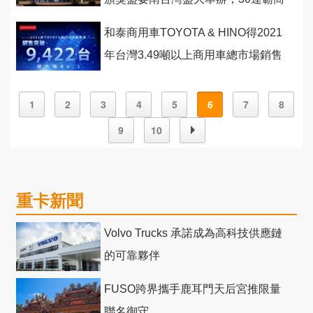
車領導品牌向共轉未來的不凡英雄致
和泰商用車TOYOTA & HINO得2021
敬
年台灣3.49噸以上商用車總市場銷售
冠軍
1
2
3
4
5
6
7
8
9
10
重卡新聞
Volvo Trucks 承諾成為高科技供應鏈
的可靠夥伴
FUSO跨界攜手鹿耳門天后宮推限量
聯名御守