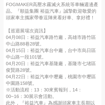
FOGMAKER高壓水霧滅火系統等車輛週邊產
品。『順益集團 裕益汽車』誠摯歡迎敬愛的
頭家車主攜家帶眷逗陣來看好車、拿好禮！
【巡迴展場次資訊】
04月08日：裕益汽車路竹廠，高雄市路竹區
中山路88巷28號。
04月15日：裕益汽車台中廠，台中市烏日區
中山路一段101號。
04月20日：裕益汽車基隆廠，基隆市七堵區
俊賢路28號。
04月22日：裕益汽車中壢廠，桃園市中壢區
中園路158號。
※活動流程：13：30來賓報到，14：
00~16：30展示會活動。
此外，『裕益汽車』為感謝頭家車主長期以