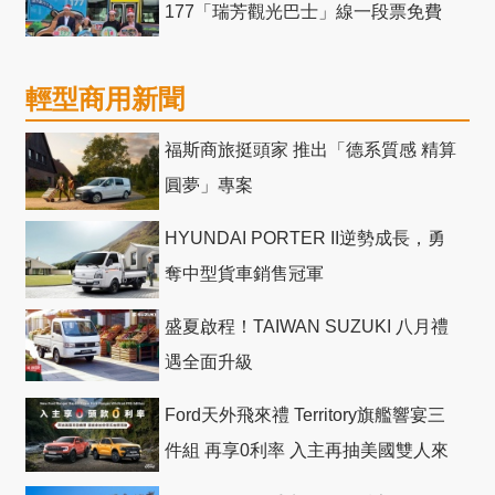
177「瑞芳觀光巴士」線一段票免費
輕型商用新聞
福斯商旅挺頭家 推出「德系質感 精算
圓夢」專案
HYUNDAI PORTER II逆勢成長，勇
奪中型貨車銷售冠軍
盛夏啟程！TAIWAN SUZUKI 八月禮
遇全面升級
Ford天外飛來禮 Territory旗艦響宴三
件組 再享0利率 入主再抽美國雙人來
回機票