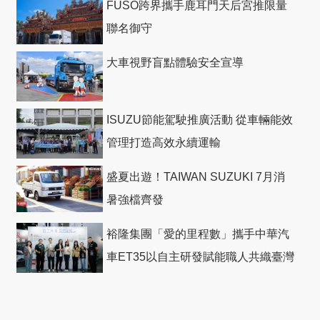
FUSO跨界攜手鹿耳門天后宮推限量
聯名御守
大車視野盲點體驗安全宣導
ISUZU節能駕駛推廣活動 從車輛能效
管理打造高效永續運輸
盛夏出遊！TAIWAN SUZUKI 7月消
暑強檔齊發
裕隆集團「愛的里程數」攜手中華汽
車ET35以自主研發賦能職人共織臺灣
社會善循環