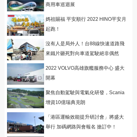
商用車巡迴展
媽祖賜福 平安順行 2022 HINO平安月
起跑！
沒有人是局外人！台88線快速道路飛
來鐵片砸死對向車道駕駛絕非偶然
2022 VOLVO高雄旗艦服務中心 盛大
開幕
聚焦自動駕駛與電氣化研發，Scania
增資10億瑞典克朗
「港區運輸效能提升研討會」將盛大
舉行 加碼網路與會報名 搶訂中！