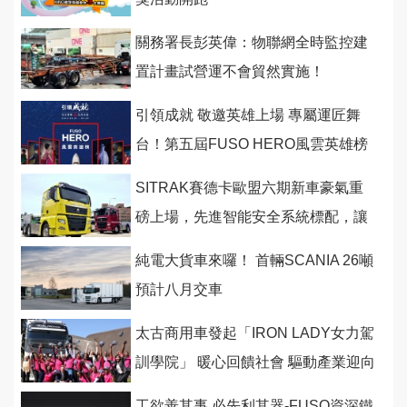
關務署長彭英偉：物聯網全時監控建
置計畫試營運不會貿然實施！
引領成就 敬邀英雄上場 專屬運匠舞
台！第五屆FUSO HERO風雲英雄榜
熱烈展開，上網投票得大獎
SITRAK賽德卡歐盟六期新車豪氣重
磅上場，先進智能安全系統標配，讓
頭家賺得更順心！
純電大貨車來囉！ 首輛SCANIA 26噸
預計八月交車
太古商用車發起「IRON LADY女力駕
訓學院」 暖心回饋社會 驅動產業迎向
雙贏
工欲善其事 必先利其器-FUSO資深鐵