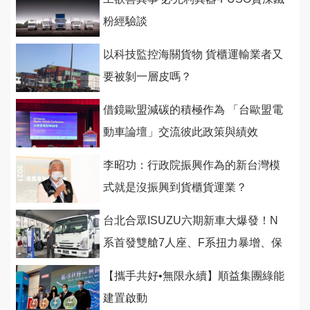
粉經驗談
以科技監控海關貨物 貨櫃運輸業者又
要被剝一層皮嗎？
借鏡歐盟減碳的積極作為 「台歐盟電
動車論壇」交流彼此政策與績效
李昭功：行政院振興作為的新台灣模
式就是沒振興到貨櫃貨運業？
台北合眾ISUZU六期新車大爆發！N
系首發雙艙7人座、F系扭力暴增、保
固升級、車隊管理晉升新紀元！
【攜手共好•無限永續】順益集團綠能
建置啟動