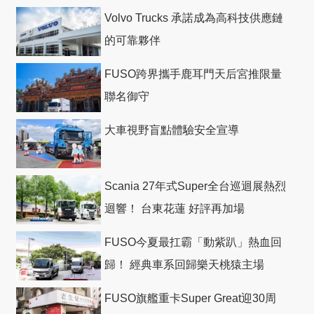
Volvo Trucks 承諾成為高科技供應鏈
的可靠夥伴
FUSO跨界攜手鹿耳門天后宮推限量
聯名御守
大車視野盲點體驗安全宣導
Scania 27年式Super全台巡迴展熱烈
迴響！ 台東花蓮 好評再加場
FUSO今夏最扛霸「動紫趴」熱血回
歸！ 經典車系回歸樂天桃猿主場
FUSO旗艦重卡Super Great迎30周