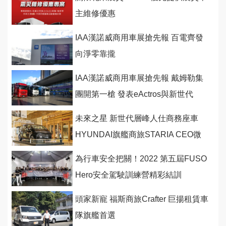
主維修優惠
IAA漢諾威商用車展搶先報 百電齊發
向淨零靠攏
IAA漢諾威商用車展搶先報 戴姆勒集
團開第一槍 發表eActros與新世代
eCanter
未來之星 新世代層峰人仕商務座車
HYUNDAI旗艦商旅STARIA CEO微
風信義快閃登場
為行車安全把關！2022 第五屆FUSO
Hero安全駕駛訓練營精彩結訓
頭家新寵 福斯商旅Crafter 巨揚租賃車
隊旗艦首選