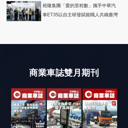
裕隆集團「愛的里程數」攜手中華汽
車ET35以自主研發賦能職人共織臺灣
社會善循環
商業車誌雙月期刊