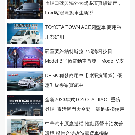
市場口碑與海外大獎多項實績肯定，
Ford站穩電動車生態系
TOYOTA TOWN ACE廂型車 商用乘
用都好用
郭董要終結特斯拉？鴻海科技日
Model B平價電動車首發，Model V皮
卡和Model C量產版同台亮相
DFSK 穩發商用車【凍漲抗通膨】優
惠升級專案實施中
全新2023年式TOYOTA HIACE重磅
登場! 靈活尾門大空間，滿足多樣使用
需求
中華汽車原廠授權 推動露營車泊友善
環境 提供合法改造露營車機制