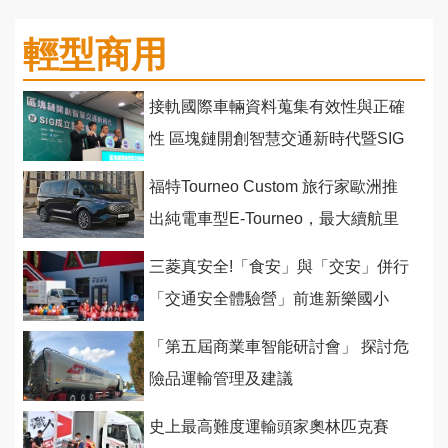
輕型商用
接軌國際車輛資料蒐集有效性與正確
性 區塊鏈開創智慧交通新時代暨SIG
正式成立
福特Tourneo Custom 旅行家歐洲推
出純電車型E-Tourneo，最大續航里
程達到370公里
三菱真安全!「食安」與「交安」併行
「交通安全體驗營」前進新樂國小
「第五屆商業車智能研討會」 探討危
險品運輸管理及建議
史上最高難度運輸頭家奧林匹克賽