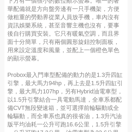
下方有一個很小的數位顯示螢幕。唯一的奢
華配備就是方向盤旁邊有一只手機架，方便
做粗重的勞動界從業人員放手機，車內沒有
資訊娛樂系統，甚至音響主機也沒有，要事
後自行購買安裝。它只有暖氣空調，而且界
面十分簡單，只有兩個圓形旋鈕控制面板，
用來設定溫度和風量，並配上一個橙色單色
的顯示螢幕。
Probox最入門車型配備的動力的是1.3升四缸
引擎，最大馬力94hp，再上去是1.5升四缸引
擎，最大馬力107hp，另有Hybrid油電車型，
以1.5升引擎結合一具電動馬達，全車系都配
備CVT無段變速箱，並可選擇前輪驅動或全
輪驅動，而全車系也真的很省油，1.3升汽油
版平均油耗一公升可跑16.6公里，1.5升引擎