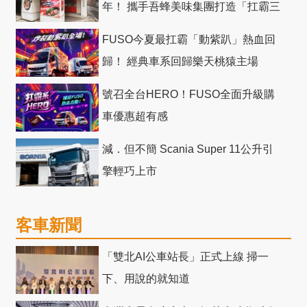
年！ 攜手吾蜂美味集團打造「扛霸三
十」 主題店
FUSO今夏最扛霸「動紫趴」熱血回
歸！ 經典車系回歸樂天桃猿主場
號召全台HERO！FUSO全面升級購
車優惠超有感
減．但不簡 Scania Super 11公升引
擎輕巧上市
客車新聞
「雙北AI公車站長」正式上線 掃一
下、用說的就知道