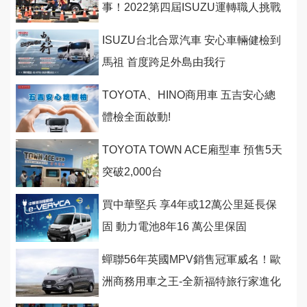
事！2022第四屆ISUZU運轉職人挑戰
賽暌違二年霸氣回歸
ISUZU台北合眾汽車 安心車輛健檢到
馬祖 首度跨足外島由我行
TOYOTA、HINO商用車 五吉安心總
體檢全面啟動!
TOYOTA TOWN ACE廂型車 預售5天
突破2,000台
買中華堅兵 享4年或12萬公里延長保
固 動力電池8年16 萬公里保固
蟬聯56年英國MPV銷售冠軍威名！歐
洲商務用車之王-全新福特旅行家進化
登場！