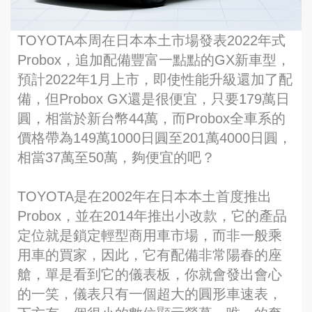
TOYOTA本周在日本本土市場發表2022年式
Probox，追加配備豐富一點點的GX新車型，
預計2022年1月上市，即使性能升級還加了配
備，但Probox GX還是很便宜，只要179萬日
圓，相當於新台幣44萬，而Probox全車系的
價格帶為149萬1000日圓至201萬4000日圓，
相當37萬至50萬，夠便宜的吧？
TOYOTA是在2002年在日本本土首度推出
Probox，並在2014年推出小改款，它的產品
定位就是鎖定輕型商用車市場，而非一般乘
用車的買家，因此，它有配備非常陽春的座
艙，單是看到它的儀表板，你就會發出會心
的一笑，儀表只有一個超大的圓形車速表，