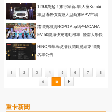
129.9萬起！旅行家新增9人座Kombi
車型通殺價震撼大型商旅MPV市場！
路得寶租賃ROPO App結合MOANA
EV-50能海快充電動機車--暨南大學快
充式共享租賃正式啟用！
HINO風華再現攝影展圓滿結束 得獎
名單公告
1
2
3
4
5
6
7
8
9
10
重卡新聞