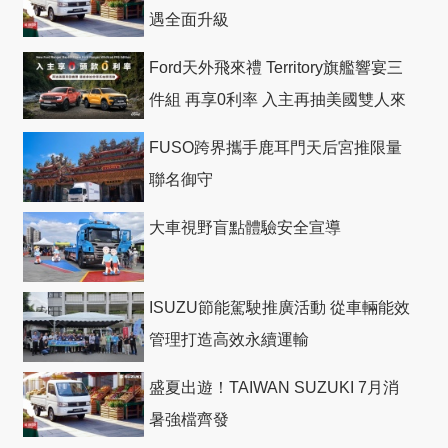
遇全面升級
Ford天外飛來禮 Territory旗艦響宴三
件組 再享0利率 入主再抽美國雙人來
回機票
FUSO跨界攜手鹿耳門天后宮推限量
聯名御守
大車視野盲點體驗安全宣導
ISUZU節能駕駛推廣活動 從車輛能效
管理打造高效永續運輸
盛夏出遊！TAIWAN SUZUKI 7月消
暑強檔齊發