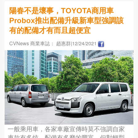
陽春不是壞事，TOYOTA商用車
Probox推出配備升級新車型強調該
有的配備才有而且超便宜
CVNews 商業車誌： 趙惠群
|12/24/2021
一般乘用車，各家車廠宣傳時莫不強調自家
車款有多炫，配備有多麼的豐富，但對輕型