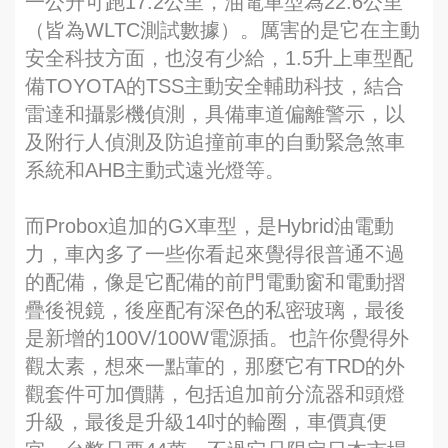
一公升可跑17.2公里，油電車型為22.6公里
（皆為WLTC測試數據）。厲害的是它在主動
安全科技方面，也沒有少給，1.5升上車型配
備TOYOTA的TSS主動安全輔助科技，結合
雷達和攝影機偵測，具備車道偏離警示，以
及附行人偵測及防追撞前車的自動緊急煞車
系統和AHB主動式遠光燈等。
而Probox追加的GX車型，是Hybrid油電動
力，車內多了一些你看起來覺得很普通不過
的配備，像是它配備的前門電動窗和電動摺
疊後視鏡，後座配有深色的私密玻璃，最後
是新增的100V/100W電源插。也許你覺得外
觀太素，想來一點葷的，那麼它有TRD的外
觀套件可加價購，包括追加前分流器和頭燈
升級，最後是升級14吋的輪圈，車價真便