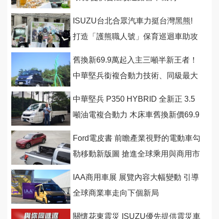
ISUZU台北合眾汽車力挺台灣黑熊!
打造「護熊職人號」保育巡迴車助攻
舊換新69.9萬起入主三噸半新王者！
中華堅兵銜複合動力技術、同級最大
動力、載重、雙碟煞報到
中華堅兵 P350 HYBRID 全新正 3.5
噸油電複合動力 木床車舊換新價69.9
萬 勁有力登場
Ford電皮書 前瞻產業視野的電動車勾
勒移動新版圖 搶進全球乘用與商用市
場
IAA商用車展 展覽內容大幅變動 引導
全球商業車走向下個新局
關懷花東震災 ISUZU優先提供震災車