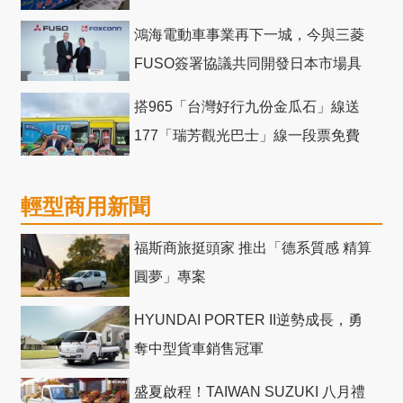
鴻海電動車事業再下一城，今與三菱
FUSO簽署協議共同開發日本市場具
競爭力電動巴士
搭965「台灣好行九份金瓜石」線送
177「瑞芳觀光巴士」線一段票免費
輕型商用新聞
福斯商旅挺頭家 推出「德系質感 精算
圓夢」專案
HYUNDAI PORTER II逆勢成長，勇
奪中型貨車銷售冠軍
盛夏啟程！TAIWAN SUZUKI 八月禮