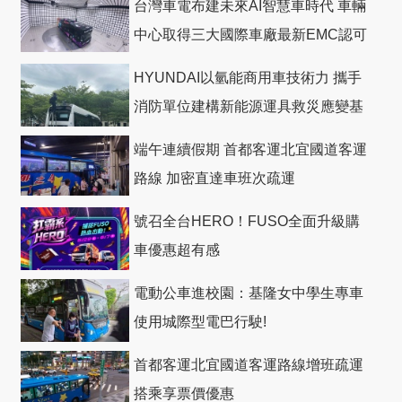
台灣車電布建未來AI智慧車時代 車輛
中心取得三大國際車廠最新EMC認可
HYUNDAI以氫能商用車技術力 攜手
消防單位建構新能源運具救災應變基
礎
端午連續假期 首都客運北宜國道客運
路線 加密直達車班次疏運
號召全台HERO！FUSO全面升級購
車優惠超有感
電動公車進校園：基隆女中學生專車
使用城際型電巴行駛!
首都客運北宜國道客運路線增班疏運
搭乘享票價優惠