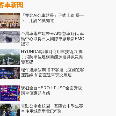
客車新聞
「雙北AI公車站長」正式上線 掃一
下、用說的就知道
台灣車電布建未來AI智慧車時代 車
輛中心取得三大國際車廠最新EMC
認可
HYUNDAI以氫能商用車技術力 攜
手消防單位建構新能源運具救災應
變基礎
端午連續假期 首都客運北宜國道客
運路線 加密直達車班次疏運
號召全台HERO！FUSO全面升級
購車優惠超有感
電動公車進校園：基隆女中學生專
車使用城際型電巴行駛!