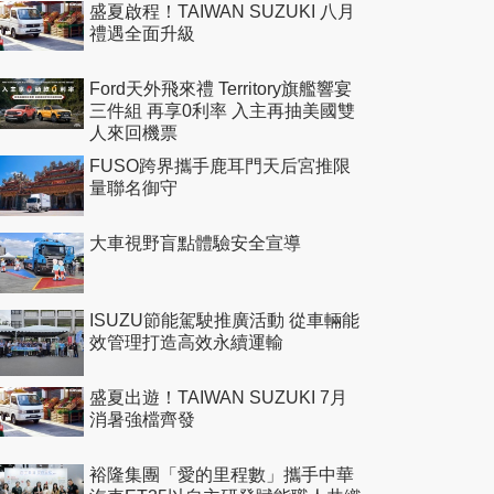
盛夏啟程！TAIWAN SUZUKI 八月
禮遇全面升級
Ford天外飛來禮 Territory旗艦響宴
三件組 再享0利率 入主再抽美國雙
人來回機票
FUSO跨界攜手鹿耳門天后宮推限
量聯名御守
大車視野盲點體驗安全宣導
ISUZU節能駕駛推廣活動 從車輛能
效管理打造高效永續運輸
盛夏出遊！TAIWAN SUZUKI 7月
消暑強檔齊發
裕隆集團「愛的里程數」攜手中華