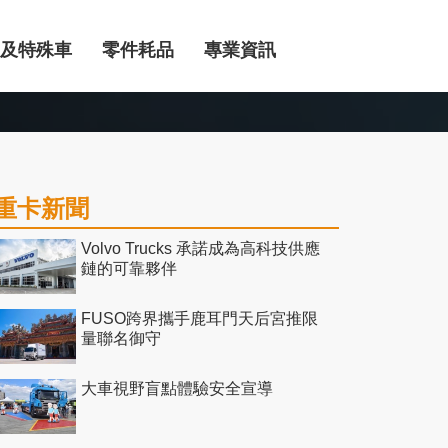
及特殊車
零件耗品
專業資訊
重卡新聞
Volvo Trucks 承諾成為高科技供應
鏈的可靠夥伴
FUSO跨界攜手鹿耳門天后宮推限
量聯名御守
大車視野盲點體驗安全宣導