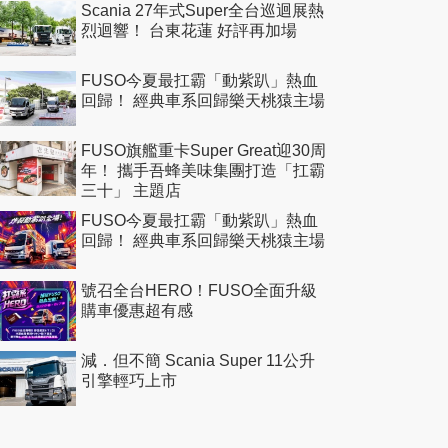
Scania 27年式Super全台巡迴展熱
烈迴響！ 台東花蓮 好評再加場
FUSO今夏最扛霸「動紫趴」熱血
回歸！ 經典車系回歸樂天桃猿主場
FUSO旗艦重卡Super Great迎30周
年！ 攜手吾蜂美味集團打造「扛霸
三十」 主題店
FUSO今夏最扛霸「動紫趴」熱血
回歸！ 經典車系回歸樂天桃猿主場
號召全台HERO！FUSO全面升級
購車優惠超有感
減．但不簡 Scania Super 11公升
引擎輕巧上市