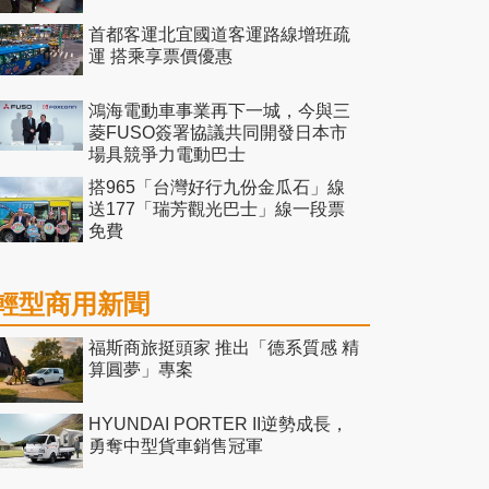
首都客運北宜國道客運路線增班疏
運 搭乘享票價優惠
鴻海電動車事業再下一城，今與三
菱FUSO簽署協議共同開發日本市
場具競爭力電動巴士
搭965「台灣好行九份金瓜石」線
送177「瑞芳觀光巴士」線一段票
免費
輕型商用新聞
福斯商旅挺頭家 推出「德系質感 精
算圓夢」專案
HYUNDAI PORTER II逆勢成長，
勇奪中型貨車銷售冠軍