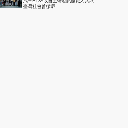
汽車ET35以自主研發賦能職人共織
臺灣社會善循環