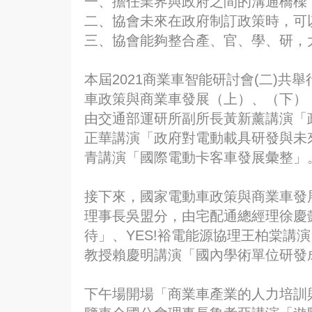
一、擔任業界與政府之間的溝通橋樑
二、協會未來在政府制訂政策時，可
三、協會能夠整合產、官、學、研，
本屆2021商業車智能研討會(二)
車政策與商業車發展（上）、（下）
由交通部運研所副所長黃新薰講演「
正華講演「政府對電動載具研發與未
青講演「國際電動卡客車發展彙整」
接下來，國家電動車政策與商業車發展
理事長吳盟分，由宅配通總經理徐慶
待」、YES!裕電能源協理王柏棠講
教授賴慶明講演「國內學術單位研發
下午場開場「商業車產業的人力培訓