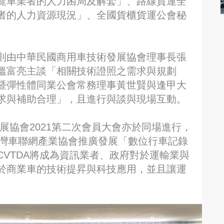
覽車業者的人力困局及解套」、路線貨運全
者的人力資源現況」、全國貨櫃貨運公會秘
則由中華民國商用車技術發展協會理事長張
溫富亮主談「相關技術證照之需求與規劃
暨彈性體同業公會常務理事黃世賢與逢甲大
求與補助合理」，且進行與談與現場互動。
發展協會2021第二次會員大會亦於同場進行，
台灣車聯網產業協會推廣發展「數位行車記錄
VTDA將成為資訊業者、政府對於運輸業與
於商業車的技術提昇與科技應用，並且讓運