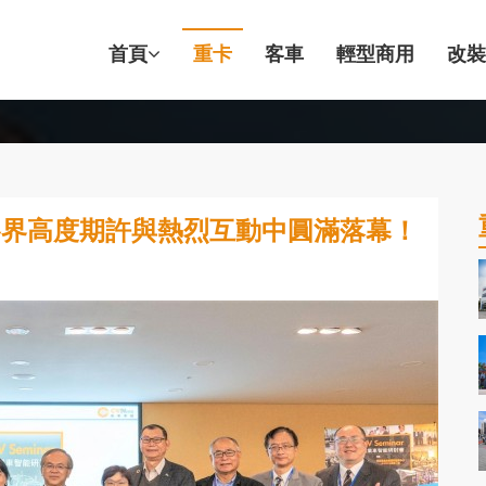
首頁
重卡
客車
輕型商用
改裝
在各界高度期許與熱烈互動中圓滿落幕！