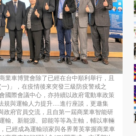
屆商業車博覽會除了已經在台中順利舉行，且
會(一)」，在疫情後來突發三級防疫警戒之
金會國際會議中心，亦持續以政府電動車政策
規與運輸人力提升....進行座談，更邀集
與政府官員交流，且自第一屆商業車智能研
慧運輸、新能源、節能等等為主軸，輔以車輛
等，已經成為運輸頭家與各界菁英掌握商業車