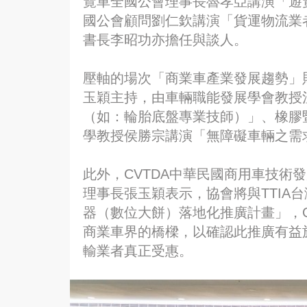
覽車全國公會理事長魯孝亞講演「遊
國公會顧問劉仁欽講演「貨運物流業
書長李昭功亦擔任與談人。
壓軸的場次「商業車產業發展趨勢」
玉穎主持，由車輛職能發展學會教授
（如：輪胎底盤專業技師）」、橡膠
學教授侯勝宗講演「無障礙車輛之需
此外，CVTDA中華民國商用車技術
理事長張玉穎表示，協會將與TTIA
器（數位大餅）落地化推廣計畫」，C
商業車界的橋樑，以確認此推廣有益
輸業者真正受惠。