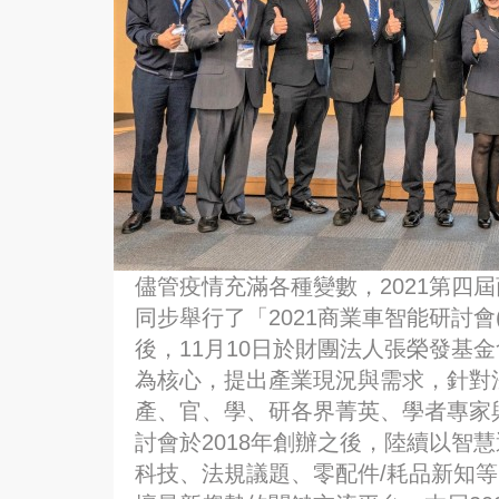
儘管疫情充滿各種變數，2021第四
同步舉行了「2021商業車智能研討
後，11月10日於財團法人張榮發基
為核心，提出產業現況與需求，針對法
產、官、學、研各界菁英、學者專家
討會於2018年創辦之後，陸續以智
科技、法規議題、零配件/耗品新知