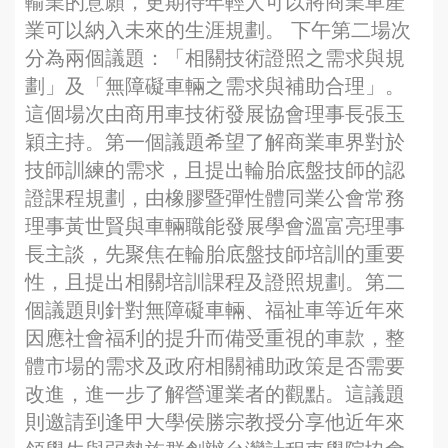
輸業的意願，更期待年輕人可以將商業車產
業可以納入未來的生涯規劃。 下午第二場次
分為兩個議題：「相關技術證照之需求與規
劃」及「無障礙車輛之需求與補助合理」。
這個場次由商用車技術發展協會理事長張玉
穎主持。第一個議題希望了解商業車界對於
技師訓練的需求，且提出輪胎底盤技師的認
證課程規劃，由橡膠暨彈性體同業公會常務
理事黃世賢與車輛職能發展學會溫富亮理事
長主談，先聚焦在輪胎底盤技師培訓的重要
性，且提出相關培訓課程及證照規劃。第二
個議題則針對無障礙車輛、福祉車等近年來
因應社會福利的提升而備受重視的車款，整
體市場的需求及政府相關補助政策是否需要
改進，進一步了解營運業者的觀點。這議題
則邀請到逢甲大學侯勝宗教授分享他近年來