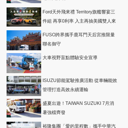
Ford天外飛來禮 Territory旗艦響宴三
件組 再享0利率 入主再抽美國雙人來
回機票
FUSO跨界攜手鹿耳門天后宮推限量
聯名御守
大車視野盲點體驗安全宣導
ISUZU節能駕駛推廣活動 從車輛能效
管理打造高效永續運輸
盛夏出遊！TAIWAN SUZUKI 7月消
暑強檔齊發
裕隆集團「愛的里程數」攜手中華汽