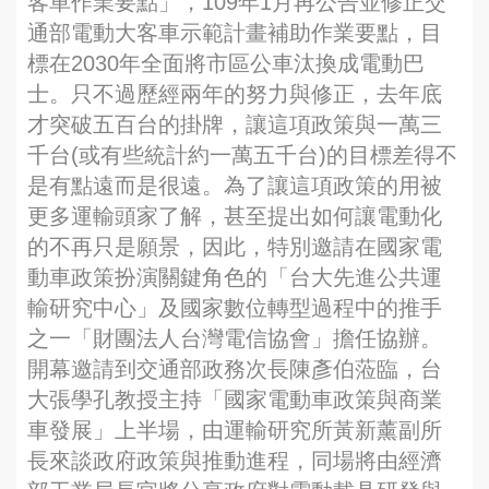
客車作業要點」，109年1月再公告並修正交
通部電動大客車示範計畫補助作業要點，目
標在2030年全面將市區公車汰換成電動巴
士。只不過歷經兩年的努力與修正，去年底
才突破五百台的掛牌，讓這項政策與一萬三
千台(或有些統計約一萬五千台)的目標差得不
是有點遠而是很遠。為了讓這項政策的用被
更多運輸頭家了解，甚至提出如何讓電動化
的不再只是願景，因此，特別邀請在國家電
動車政策扮演關鍵角色的「台大先進公共運
輸研究中心」及國家數位轉型過程中的推手
之一「財團法人台灣電信協會」擔任協辦。
開幕邀請到交通部政務次長陳彥伯蒞臨，台
大張學孔教授主持「國家電動車政策與商業
車發展」上半場，由運輸研究所黃新薰副所
長來談政府政策與推動進程，同場將由經濟