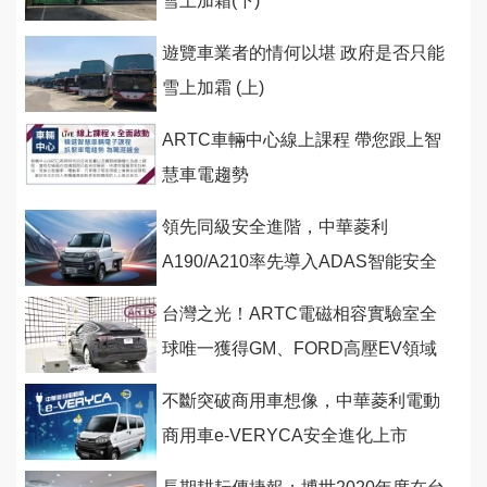
雪上加霜(下)
遊覽車業者的情何以堪 政府是否只能
雪上加霜 (上)
ARTC車輛中心線上課程 帶您跟上智
慧車電趨勢
領先同級安全進階，中華菱利
A190/A210率先導入ADAS智能安全
輔助系統
台灣之光！ARTC電磁相容實驗室全
球唯一獲得GM、FORD高壓EV領域
雙認可
不斷突破商用車想像，中華菱利電動
商用車e-VERYCA安全進化上市