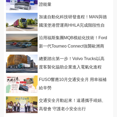
證能量
加速自動化科技研發進程！MAN與德
國漢堡港營運商HHLA完成階段性自
駕測試
沿用福斯集團MQB模組化技術！Ford
新一代Tourneo Connect強襲歐洲商
用市場
總要踏出第一步！Volvo Trucks以高
度客製化協助企業進入電氣化進程
FUSO響應10月交通安全月 用幸福補
給辛勞
交通安全月動起來！遠通攜手靖娟、
高發會 守護老小安全出行