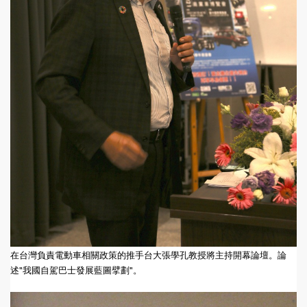
在台灣負責電動車相關政策的推手台大張學孔教授將主持開幕論壇。論
述"我國自駕巴士發展藍圖擘劃"。