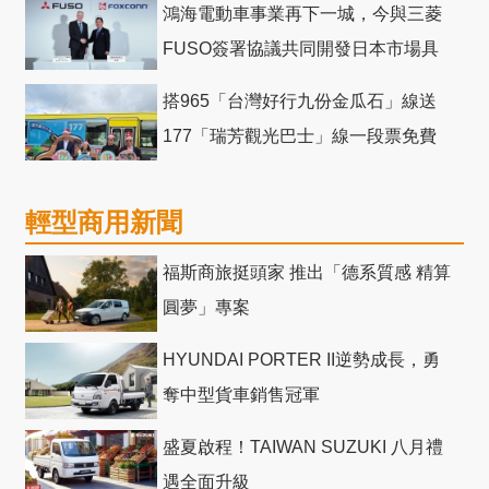
鴻海電動車事業再下一城，今與三菱
FUSO簽署協議共同開發日本市場具
競爭力電動巴士
搭965「台灣好行九份金瓜石」線送
177「瑞芳觀光巴士」線一段票免費
輕型商用新聞
福斯商旅挺頭家 推出「德系質感 精算
圓夢」專案
HYUNDAI PORTER II逆勢成長，勇
奪中型貨車銷售冠軍
盛夏啟程！TAIWAN SUZUKI 八月禮
遇全面升級