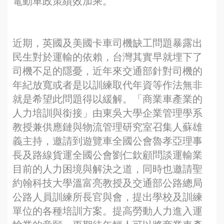
電動車政策績效加乘。
近期，英國及美國卡車司機缺工問題暴露出
民生對於運輸的依賴，台灣其實早就埋下了
司機不足的隱憂，近年來交通部針對司機的
年紀放寬或者是以訓練取代年資等作法無非
就是希望此問題得以緩解。「商業車產業的
人力培訓與銜接」由東吳大學企業管理學系
教授兼供應鏈與物流管理研究室召集人蘇雄
義主持，邀請到遊覽車全國公會魯孝亞理事
長及路線貨運全國公會劉仁欽顧問談運輸業
目前的人力困境與解決之道，同時也邀請聖
約翰科技大學溫富亮教授及交通部公路總局
公路人員訓練所長官與會，提出學校及訓練
單位的各種培訓方案。提高勞動人力進入運