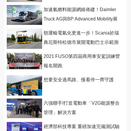
加速氫燃料能源網絡佈建！Daimler
Truck AG與BP Advanced Mobility展
開合作
朝運輸電氣化更進一步！Scania於瑞
典厄斯特松德市展開電動巴士示範測
試
2021 FUSO第四屆商用車安駕訓練營
報名開跑
想要安全過馬路、慢看停一齊守護
六強聯手!打造電動車「V2G能源整合
管理」解決方案
經濟部科技專案 重磅加速完備測試驗