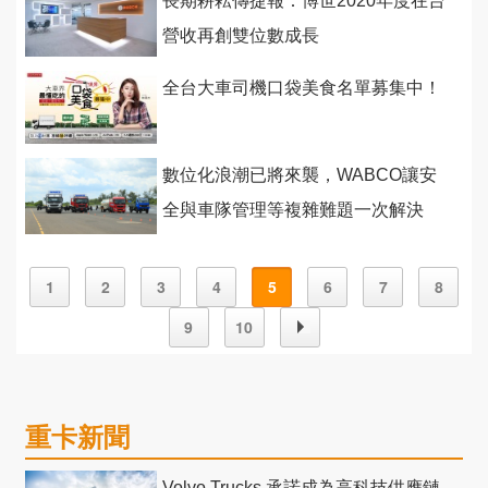
長期耕耘傳捷報：博世2020年度在台
營收再創雙位數成長
全台大車司機口袋美食名單募集中！
數位化浪潮已將來襲，WABCO讓安
全與車隊管理等複雜難題一次解決
1
2
3
4
5
6
7
8
9
10
重卡新聞
Volvo Trucks 承諾成為高科技供應鏈