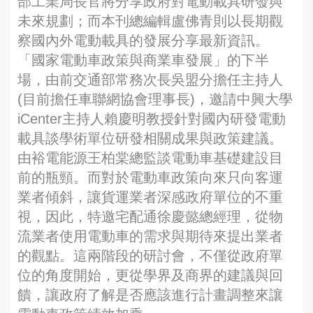
部工業局長官將分享政府對電動載具研發與
未來規劃；而本刊總編輯盧佛青則以長期觀
察國內外電動載具的發展分享最新資訊。
「國家電動車政策與商業車發展」的下半
場，由前交通部常務次長吳盟分擔任主持人
(目前擔任車聯網協會理事長)，邀請中興大學
iCenter主持人賴慶明教授針對國內研發電動
載具談學術單位研發相關成果與政策建議。
由裕電能源王柏棠總監談電動車基礎建設目
前的瓶頸。而對於電動車政策向來只向客運
業者傾斜，讓貨運業者深感政府單位的不重
視，因此，特邀宅配通徐慶懿總經理，從物
流業者使用電動車的需求與期待來提出業者
的觀點。這兩階段的研討會，不僅從政府單
位的角度開始，更從學界及商界的建議與回
饋，讓政府了解是否應該進行計畫調整來讓