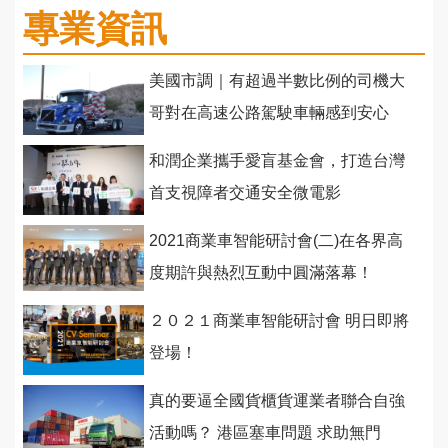
專業資訊
美國市調｜有超過半數比例的司機大
哥對在高速公路駕駛車輛感到安心
和潤企業攜手愛盲基金會，打造台灣
首支視障者交通安全微電影
2021商業車智能研討會(二)在各界高
度期許與熱烈互動中圓滿落幕！
２０２１商業車智能研討會 明日即將
登場！
真的要逼全國貨櫃貨運業者聯合自強
活動嗎？ 港區塞車問題 求助無門