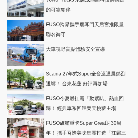
的可靠夥伴
FUSO跨界攜手鹿耳門天后宮推限量
聯名御守
大車視野盲點體驗安全宣導
Scania 27年式Super全台巡迴展熱烈
迴響！ 台東花蓮 好評再加場
FUSO今夏最扛霸「動紫趴」熱血回
歸！ 經典車系回歸樂天桃猿主場
FUSO旗艦重卡Super Great迎30周
年！ 攜手吾蜂美味集團打造「扛霸三