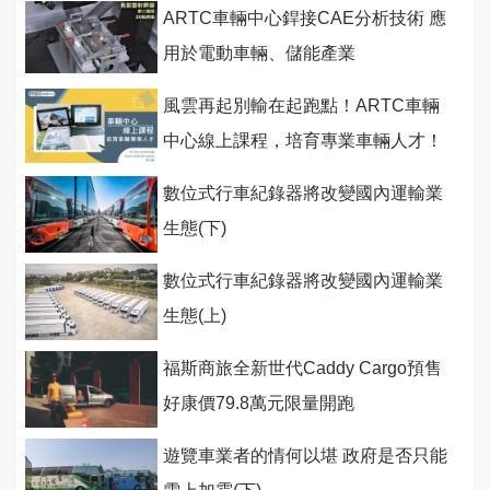
ARTC車輛中心銲接CAE分析技術 應
用於電動車輛、儲能產業
風雲再起別輸在起跑點！ARTC車輛
中心線上課程，培育專業車輛人才！
數位式行車紀錄器將改變國內運輸業
生態(下)
數位式行車紀錄器將改變國內運輸業
生態(上)
福斯商旅全新世代Caddy Cargo預售
好康價79.8萬元限量開跑
遊覽車業者的情何以堪 政府是否只能