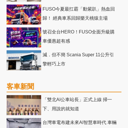
十」 主題店
FUSO今夏最扛霸「動紫趴」熱血回
歸！ 經典車系回歸樂天桃猿主場
號召全台HERO！FUSO全面升級購
車優惠超有感
減．但不簡 Scania Super 11公升引
擎輕巧上市
客車新聞
「雙北AI公車站長」正式上線 掃一
下、用說的就知道
台灣車電布建未來AI智慧車時代 車輛