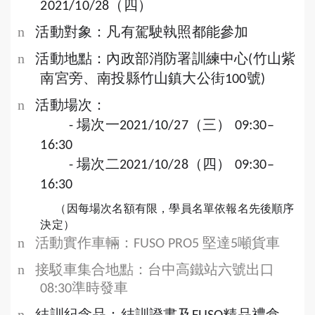
（四）
2021/10/28
n
活動對象：凡有駕駛執照都能參加
n
活動地點：內政部消防署訓練中心
竹山紫
(
南宮旁、南投縣竹山鎮大公街
號
100
)
n
活動場次：
場次一
（三）
-
2021/10/27
09:30–
16:30
場次二
（四）
-
2021/10/28
09:30–
16:30
（因每場次名額有限，學員名單依報名先後順序
決定）
n
活動實作車輛：
堅達
噸貨車
FUSO PRO5
5
n
接駁車集合地點：台中高鐵站六號出口
準時發車
08:30
n
結訓紀念品：結訓證書及
精品禮盒