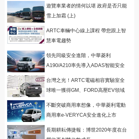
遊覽車業者的情何以堪 政府是否只能
雪上加霜 (上)
ARTC車輛中心線上課程 帶您跟上智
慧車電趨勢
領先同級安全進階，中華菱利
A190/A210率先導入ADAS智能安全
輔助系統
台灣之光！ARTC電磁相容實驗室全
球唯一獲得GM、FORD高壓EV領域
雙認可
不斷突破商用車想像，中華菱利電動
商用車e-VERYCA安全進化上市
長期耕耘傳捷報：博世2020年度在台