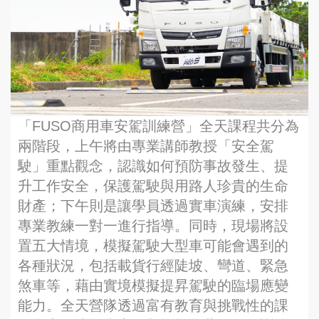
「FUSO商用車安駕訓練營」全天課程共分為
兩階段，上午將由專業講師教授「安全駕
駛」重點觀念，認識如何預防事故發生、提
升工作安全，保護駕駛與用路人珍貴的生命
財產；下午則是讓學員透過實車演練，安排
專業教練一對一進行指導。同時，現場將設
置五大情境，模擬駕駛大型車可能會遇到的
各種狀況，包括載貨行經陡坡、彎道、緊急
煞車等，藉由實境模擬提昇駕駛的臨場應變
能力。全天營隊透過富有教育與挑戰性的課