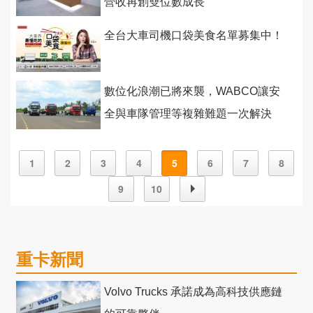
營收再創雙位數成長
全台大車司機口袋美食名單募集中！
數位化浪潮已將來襲，WABCO讓安
全與車隊管理等複雜難題一次解決
1
2
3
4
5
6
7
8
9
10
重卡新聞
Volvo Trucks 承諾成為高科技供應鏈