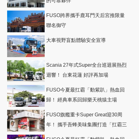
的可靠夥伴
FUSO跨界攜手鹿耳門天后宮推限量
聯名御守
大車視野盲點體驗安全宣導
Scania 27年式Super全台巡迴展熱烈
迴響！ 台東花蓮 好評再加場
FUSO今夏最扛霸「動紫趴」熱血回
歸！ 經典車系回歸樂天桃猿主場
FUSO旗艦重卡Super Great迎30周
年！ 攜手吾蜂美味集團打造「扛霸三
十」 主題店