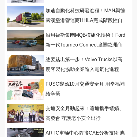
加速自動化科技研發進程！MAN與德
國漢堡港營運商HHLA完成階段性自
駕測試
沿用福斯集團MQB模組化技術！Ford
新一代Tourneo Connect強襲歐洲商
用市場
總要踏出第一步！Volvo Trucks以高
度客製化協助企業進入電氣化進程
FUSO響應10月交通安全月 用幸福補
給辛勞
交通安全月動起來！遠通攜手靖娟、
高發會 守護老小安全出行
ARTC車輛中心銲接CAE分析技術 應