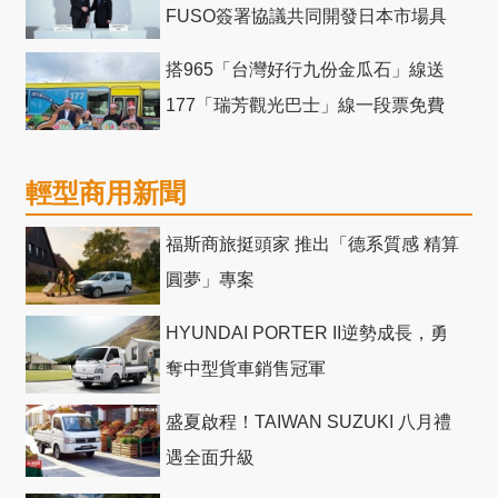
FUSO簽署協議共同開發日本市場具
競爭力電動巴士
搭965「台灣好行九份金瓜石」線送
177「瑞芳觀光巴士」線一段票免費
輕型商用新聞
福斯商旅挺頭家 推出「德系質感 精算
圓夢」專案
HYUNDAI PORTER II逆勢成長，勇
奪中型貨車銷售冠軍
盛夏啟程！TAIWAN SUZUKI 八月禮
遇全面升級