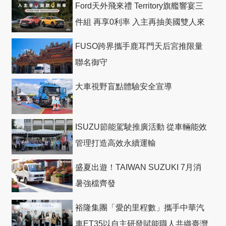
Ford天外飛來禮 Territory旗艦響宴三
件組 再享0利率 入主再抽美國雙人來
回機票
FUSO跨界攜手鹿耳門天后宮推限量
聯名御守
大車視野盲點體驗安全宣導
ISUZU節能駕駛推廣活動 從車輛能效
管理打造高效永續運輸
盛夏出遊！TAIWAN SUZUKI 7月消
暑強檔齊發
裕隆集團「愛的里程數」攜手中華汽
車ET35以自主研發賦能職人共織臺灣