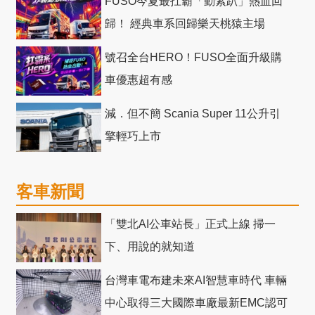
FUSO今夏最扛霸「動紫趴」熱血回
歸！ 經典車系回歸樂天桃猿主場
號召全台HERO！FUSO全面升級購
車優惠超有感
減．但不簡 Scania Super 11公升引
擎輕巧上市
客車新聞
「雙北AI公車站長」正式上線 掃一
下、用說的就知道
台灣車電布建未來AI智慧車時代 車輛
中心取得三大國際車廠最新EMC認可