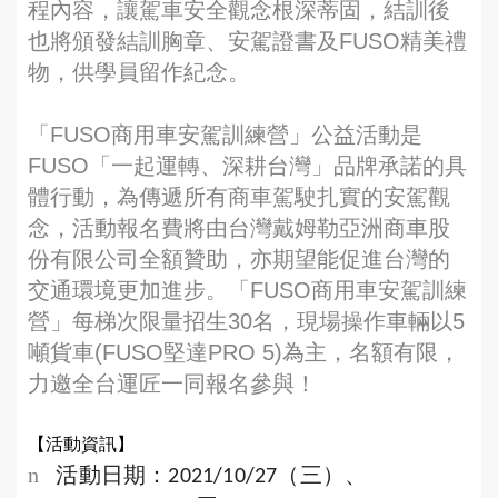
程內容，讓駕車安全觀念根深蒂固，結訓後
也將頒發結訓胸章、安駕證書及FUSO精美禮
物，供學員留作紀念。
「FUSO商用車安駕訓練營」公益活動是
FUSO「一起運轉、深耕台灣」品牌承諾的具
體行動，為傳遞所有商車駕駛扎實的安駕觀
念，活動報名費將由台灣戴姆勒亞洲商車股
份有限公司全額贊助，亦期望能促進台灣的
交通環境更加進步。「FUSO商用車安駕訓練
營」每梯次限量招生30名，現場操作車輛以5
噸貨車(FUSO堅達PRO 5)為主，名額有限，
力邀全台運匠一同報名參與！
【活動資訊】
n
活動日期：
（三）、
2021/10/27