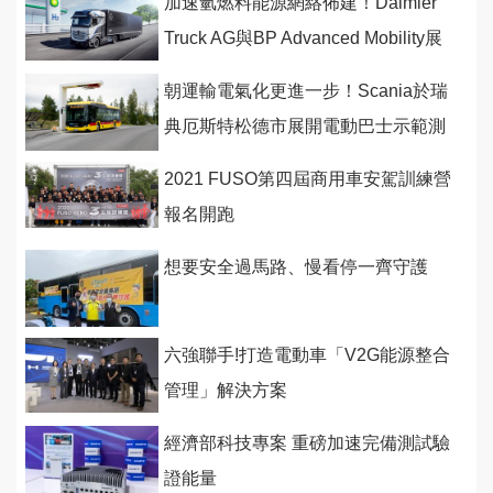
加速氫燃料能源網絡佈建！Daimler
Truck AG與BP Advanced Mobility展
開合作
朝運輸電氣化更進一步！Scania於瑞
典厄斯特松德市展開電動巴士示範測
試
2021 FUSO第四屆商用車安駕訓練營
報名開跑
想要安全過馬路、慢看停一齊守護
六強聯手!打造電動車「V2G能源整合
管理」解決方案
經濟部科技專案 重磅加速完備測試驗
證能量