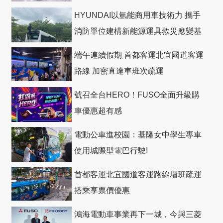
HYUNDAI以氫能商用車技術力 攜手
消防單位建構新能源運具救災應變基
礎
端午連續假期 首都客運北宜國道客運
路線 加密直達車班次疏運
號召全台HERO！FUSO全面升級購
車優惠超有感
電動公車進校園：基隆女中學生專車
使用城際型電巴行駛!
首都客運北宜國道客運路線增班疏運
搭乘享票價優惠
鴻海電動車事業再下一城，今與三菱