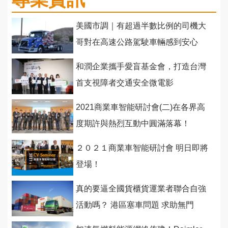
美國市調｜有超過半數比例的司機大
哥對在高速公路駕駛車輛感到安心
和潤企業攜手愛盲基金會，打造台灣
首支視障者交通安全微電影
2021商業車智能研討會(二)在各界高
度期許與熱烈互動中圓滿落幕！
２０２１商業車智能研討會 明日即將
登場！
真的要逼全國貨櫃貨運業者聯合自強
活動嗎？ 港區塞車問題 求助無門