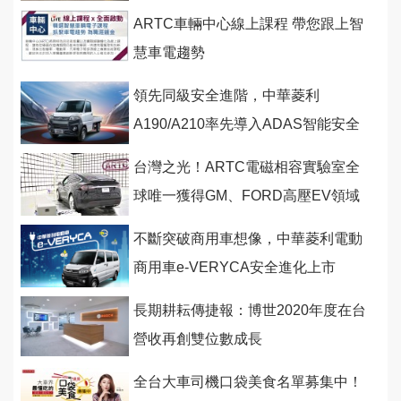
ARTC車輛中心線上課程 帶您跟上智
慧車電趨勢
領先同級安全進階，中華菱利
A190/A210率先導入ADAS智能安全
輔助系統
台灣之光！ARTC電磁相容實驗室全
球唯一獲得GM、FORD高壓EV領域
雙認可
不斷突破商用車想像，中華菱利電動
商用車e-VERYCA安全進化上市
長期耕耘傳捷報：博世2020年度在台
營收再創雙位數成長
全台大車司機口袋美食名單募集中！