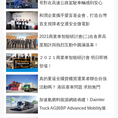
哥對在高速公路駕駛車輛感到安心
和潤企業攜手愛盲基金會，打造台灣
首支視障者交通安全微電影
2021商業車智能研討會(二)在各界高
度期許與熱烈互動中圓滿落幕！
２０２１商業車智能研討會 明日即將
登場！
真的要逼全國貨櫃貨運業者聯合自強
活動嗎？ 港區塞車問題 求助無門
加速氫燃料能源網絡佈建！Daimler
Truck AG與BP Advanced Mobility展
開合作