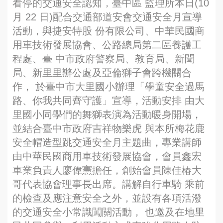
看停的交通安全認知，臺中區 監理所本日(10
月 22 日)配合交通部道安會交通安全月宣導
活動，與捷安特股 份有限公司、中華民國商
用車技術發展協會、公路總局第二區養護工
程處、臺 中市政府警察局、教育局、新聞
局、新里里辦公處及亞倫獅子會跨機關合
作， 於臺中市大里國小辦理「學童安全過馬
路、你我共同齊守護」宣導，活動安排 由大
里國小同學們的舞獅表演為活動暖身開場，
並結合臺中市政府吉祥物樂虎 與本所梅花鹿
安全帽造型跳交通安全月主題曲，專業講師
由中華民國商用車技術發展協會，會員鑫宏
車業負責人廖偉憲擔任，創始會員陳佳椿大
哥代表協會理事長出席。講解自行車騎 乘前
的檢查及應注意安全之外，並設有各項活潑
的交通安全小常識闖關活動， 也邀及在地里