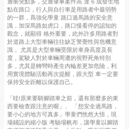
通衝突點多，交通肇事案件高 達 6 成發生地
點在路口，行人與自行車是用路者中最弱勢
的一群，爲強化學童 路口過馬路的安全意
識，加深馬路如虎口，路口慢看停的認知的
觀念，就顯得 格外重要，此外許多用路者對
於道路上大型車輛往往缺乏警覺性與危機意
識， 尤其是大型車輛受限於車身高度及長
度，駕駛人對於車輛周遭的視野死角特別
多，尤其是轉彎時產生內輪差更加危險，利
用實境體驗活動再次提醒，跟大型 車一定要
保持安全距離以保護自己。
「哇!原來要騎腳踏車之前，還有那麼多的東
西要檢查跟注意的喔」、 「想安全過馬路，
要小心的地方可真多」學童們恍然大悟，現
場鋪設的縮小版 考驗場帆布，讓學童以腳踏