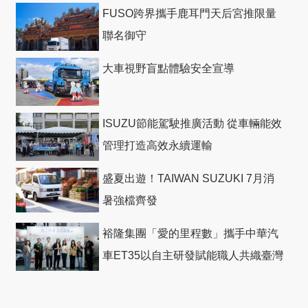
回機票
FUSO跨界攜手鹿耳門天后宮推限量
聯名御守
大車視野盲點體驗安全宣導
ISUZU節能駕駛推廣活動 從車輛能效
管理打造高效永續運輸
盛夏出遊！TAIWAN SUZUKI 7月消
暑強檔齊發
裕隆集團「愛的里程數」攜手中華汽
車ET35以自主研發賦能職人共織臺灣
社會善循環