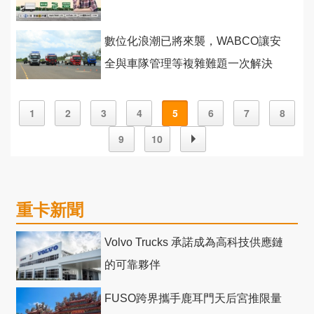
數位化浪潮已將來襲，WABCO讓安
全與車隊管理等複雜難題一次解決
1
2
3
4
5
6
7
8
9
10
重卡新聞
Volvo Trucks 承諾成為高科技供應鏈
的可靠夥伴
FUSO跨界攜手鹿耳門天后宮推限量