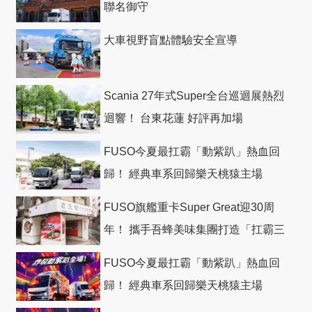
聯名御守
大車視野盲點體驗安全宣導
Scania 27年式Super全台巡迴展熱烈
迴響！ 台東花蓮 好評再加場
FUSO今夏最扛霸「動紫趴」熱血回
歸！ 經典車系回歸樂天桃猿主場
FUSO旗艦重卡Super Great迎30周
年！ 攜手吾蜂美味集團打造「扛霸三
十」 主題店
FUSO今夏最扛霸「動紫趴」熱血回
歸！ 經典車系回歸樂天桃猿主場