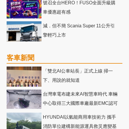
號召全台HERO！FUSO全面升級購
車優惠超有感
減．但不簡 Scania Super 11公升引
擎輕巧上市
客車新聞
「雙北AI公車站長」正式上線 掃一
下、用說的就知道
台灣車電布建未來AI智慧車時代 車輛
中心取得三大國際車廠最新EMC認可
HYUNDAI以氫能商用車技術力 攜手
消防單位建構新能源運具救災應變基