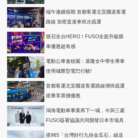
礎
端午連續假期 首都客運北宜國道客運
路線 加密直達車班次疏運
號召全台HERO！FUSO全面升級購
車優惠超有感
電動公車進校園：基隆女中學生專車
使用城際型電巴行駛!
首都客運北宜國道客運路線增班疏運
搭乘享票價優惠
鴻海電動車事業再下一城，今與三菱
FUSO簽署協議共同開發日本市場具
競爭力電動巴士
搭965「台灣好行九份金瓜石」線送