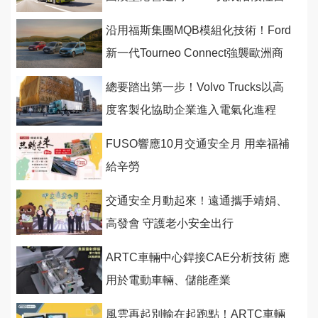
駕測試
沿用福斯集團MQB模組化技術！Ford
新一代Tourneo Connect強襲歐洲商
用市場
總要踏出第一步！Volvo Trucks以高
度客製化協助企業進入電氣化進程
FUSO響應10月交通安全月 用幸福補
給辛勞
交通安全月動起來！遠通攜手靖娟、
高發會 守護老小安全出行
ARTC車輛中心銲接CAE分析技術 應
用於電動車輛、儲能產業
風雲再起別輸在起跑點！ARTC車輛