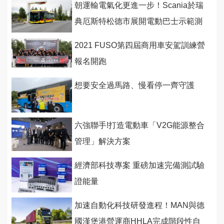
朝運輸電氣化更進一步！Scania於瑞
典厄斯特松德市展開電動巴士示範測
試
2021 FUSO第四屆商用車安駕訓練營
報名開跑
想要安全過馬路、慢看停一齊守護
六強聯手!打造電動車「V2G能源整合
管理」解決方案
經濟部科技專案 重磅加速完備測試驗
證能量
加速自動化科技研發進程！MAN與德
國漢堡港營運商HHLA完成階段性自