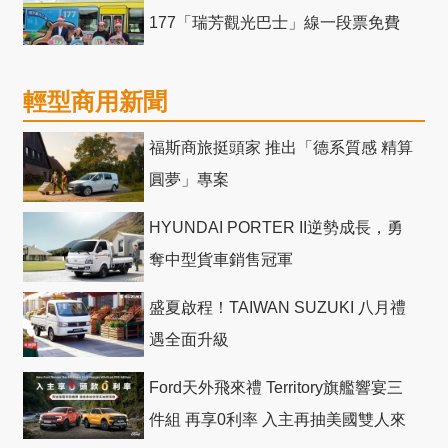
177「瑞芳觀光巴士」線一段票免費
輕型商用新聞
福斯商旅挺頭家 推出「德系質感 精算
圓夢」專案
HYUNDAI PORTER II逆勢成長，勇
奪中型貨車銷售冠軍
盛夏啟程！TAIWAN SUZUKI 八月禮
遇全面升級
Ford天外飛來禮 Territory旗艦響宴三
件組 再享0利率 入主再抽美國雙人來