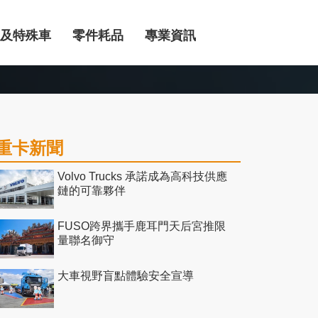
及特殊車
零件耗品
專業資訊
重卡新聞
Volvo Trucks 承諾成為高科技供應
鏈的可靠夥伴
FUSO跨界攜手鹿耳門天后宮推限
量聯名御守
大車視野盲點體驗安全宣導