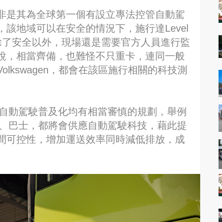
非是其為全球第一個有設立專法控管自動駕
該地域可以在安全的情況下，施行達Level
除了安全以外，現場還是需要官方人員進行監
說，相當齊備，也難怪不只重卡，連同一般
lkswagen，都會在該區施行相關的科技測
對自動駕駛普及化均有相當審慎的規劃，舉例
卡、巴士，都將會供應自動駕駛科技，藉此提
間可控性，增加運送效率同時減低排放，成