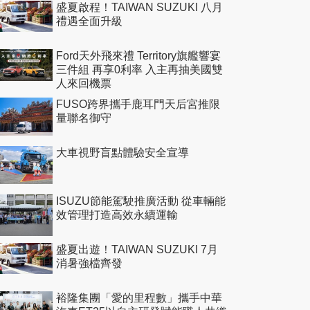
盛夏啟程！TAIWAN SUZUKI 八月
禮遇全面升級
Ford天外飛來禮 Territory旗艦響宴
三件組 再享0利率 入主再抽美國雙
人來回機票
FUSO跨界攜手鹿耳門天后宮推限
量聯名御守
大車視野盲點體驗安全宣導
ISUZU節能駕駛推廣活動 從車輛能
效管理打造高效永續運輸
盛夏出遊！TAIWAN SUZUKI 7月
消暑強檔齊發
裕隆集團「愛的里程數」攜手中華