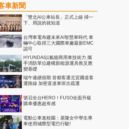
客車新聞
「雙北AI公車站長」正式上線 掃一
下、用說的就知道
台灣車電布建未來AI智慧車時代 車
輛中心取得三大國際車廠最新EMC
認可
HYUNDAI以氫能商用車技術力 攜
手消防單位建構新能源運具救災應
變基礎
端午連續假期 首都客運北宜國道客
運路線 加密直達車班次疏運
號召全台HERO！FUSO全面升級
購車優惠超有感
電動公車進校園：基隆女中學生專
車使用城際型電巴行駛!