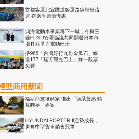
首都客運北宜國道客運路線增班疏
運 搭乘享票價優惠
鴻海電動車事業再下一城，今與三
菱FUSO簽署協議共同開發日本市
場具競爭力電動巴士
搭965「台灣好行九份金瓜石」線
送177「瑞芳觀光巴士」線一段票
免費
輕型商用新聞
福斯商旅挺頭家 推出「德系質感 精
算圓夢」專案
HYUNDAI PORTER II逆勢成長，
勇奪中型貨車銷售冠軍