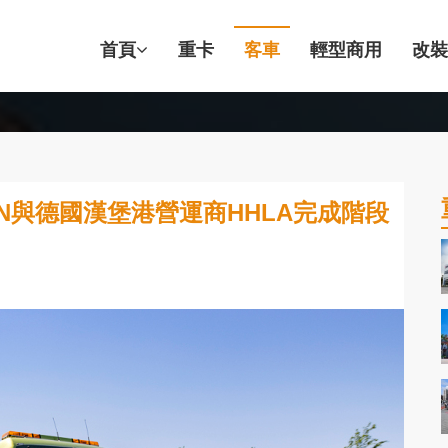
首頁
重卡
客車
輕型商用
改裝
N與德國漢堡港營運商HHLA完成階段