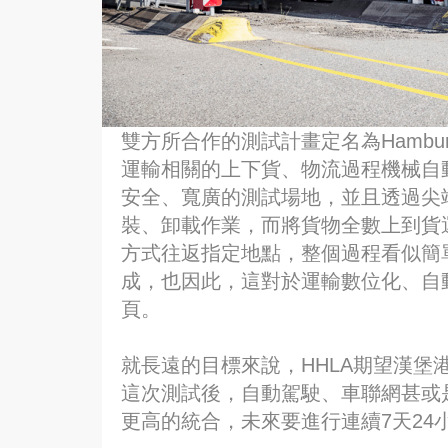
雙方所合作的測試計畫定名為Hamburg
運輸相關的上下貨、物流過程機械自動
安全、寬廣的測試場地，並且透過尖
裝、卸載作業，而將貨物全數上到貨
方式往返指定地點，整個過程看似簡
成，也因此，這對於運輸數位化、自
頁。
就長遠的目標來說，HHLA期望漢堡
這次測試後，自動駕駛、車聯網甚或
更高的統合，未來要進行連續7天24