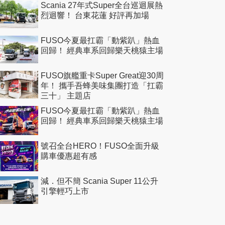
Scania 27年式Super全台巡迴展熱
烈迴響！ 台東花蓮 好評再加場
FUSO今夏最扛霸「動紫趴」熱血
回歸！ 經典車系回歸樂天桃猿主場
FUSO旗艦重卡Super Great迎30周
年！ 攜手吾蜂美味集團打造「扛霸
三十」 主題店
FUSO今夏最扛霸「動紫趴」熱血
回歸！ 經典車系回歸樂天桃猿主場
號召全台HERO！FUSO全面升級
購車優惠超有感
減．但不簡 Scania Super 11公升
引擎輕巧上市