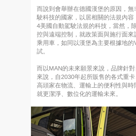
而說到會舉辦在德國漢堡的原因，無
駛科技的國家，以居相關的法規內容，
4美國自動駕駛法規的科技，當然，
控與遠端控制，就政策面與施行面來
乘用車，如同以漢堡為主要根據地的Vo
試。
而以MAN的未來願景來說，品牌針
來說，自2030年起所販售的各式重
高頭家在物流、運輸上的便利性與時
就更潔淨、數位化的運輸未來。