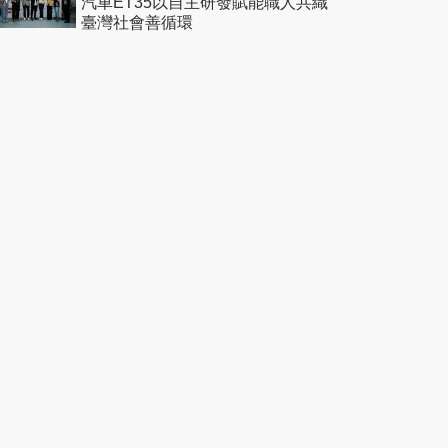
汽車ET35以自主研發賦能職人共織
臺灣社會善循環