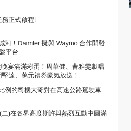
路任務正式啟程!
Daimler 擬與 Waymo 合作開發
底盤平台
RO頒獎晚宴滿滿彩蛋！周華健、曹雅雯獻唱
期堅達、萬元禮券豪氣放送！
比例的司機大哥對在高速公路駕駛車
會(二)在各界高度期許與熱烈互動中圓滿