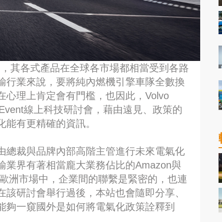
部門，其各式產品在全球各市場都相當受到各路
輸行業來說，要將純內燃機引擎車隊全數換
心理上肯定會有門檻，也因此，Volvo
bility Event線上科技研討會，藉由遠見、政策的
化能有更精確的資訊。
由總裁與品牌內部高階主管進行未來電氣化
業界有著相當龐大業務佔比的Amazon與
了歐洲市場中，企業間的聯繫是緊密的，也連
在該研討會舉行過後，本站也會隨即分享、
能夠一窺國外是如何將電氣化政策詮釋到