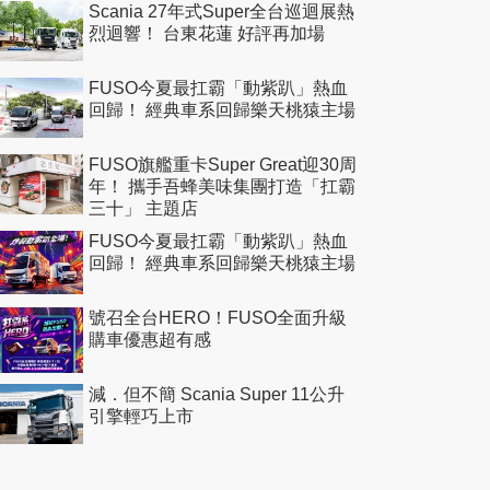
Scania 27年式Super全台巡迴展熱
烈迴響！ 台東花蓮 好評再加場
FUSO今夏最扛霸「動紫趴」熱血
回歸！ 經典車系回歸樂天桃猿主場
FUSO旗艦重卡Super Great迎30周
年！ 攜手吾蜂美味集團打造「扛霸
三十」 主題店
FUSO今夏最扛霸「動紫趴」熱血
回歸！ 經典車系回歸樂天桃猿主場
號召全台HERO！FUSO全面升級
購車優惠超有感
減．但不簡 Scania Super 11公升
引擎輕巧上市