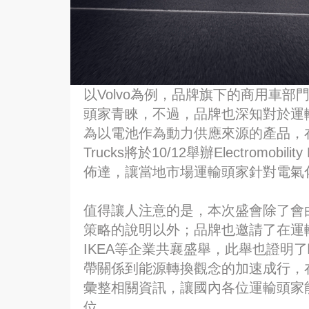
以Volvo為例，品牌旗下的商用車
頭家青睞，不過，品牌也深知對於運
為以電池作為動力供應來源的產品，在
Trucks將於10/12舉辦Electromo
佈達，讓當地市場運輸頭家針對電氣
值得讓人注意的是，本次盛會除了會
策略的說明以外；品牌也邀請了在運輸
IKEA等企業共襄盛舉，此舉也證明
帶關係到能源轉換觀念的加速成行，
彙整相關資訊，讓國內各位運輸頭家
位。