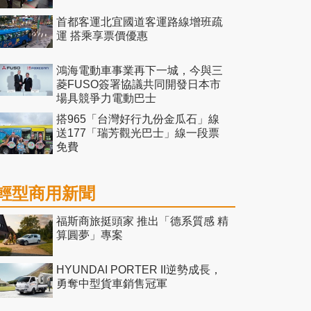
首都客運北宜國道客運路線增班疏
運 搭乘享票價優惠
鴻海電動車事業再下一城，今與三
菱FUSO簽署協議共同開發日本市
場具競爭力電動巴士
搭965「台灣好行九份金瓜石」線
送177「瑞芳觀光巴士」線一段票
免費
輕型商用新聞
福斯商旅挺頭家 推出「德系質感 精
算圓夢」專案
HYUNDAI PORTER II逆勢成長，
勇奪中型貨車銷售冠軍