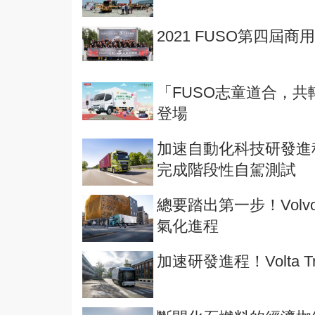
2021 FUSO第四屆
「FUSO志童道合，共
登場
加速自動化科技研發進程
完成階段性自駕測試
總要踏出第一步！Volv
氣化進程
加速研發進程！Volta 