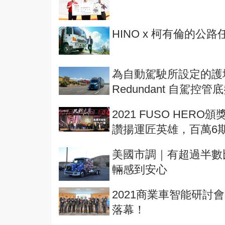
HINO x 柯有倫的公
為自動駕駛所設定的護城河！
Redundant 自駕控管
2021 FUSO HE
讚揚運匠英雄，百萬6
美國市調｜有超過半數
輛感到安心
2021商業車智能研討
落幕！