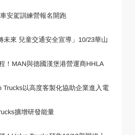
商用車安駕訓練營報名開跑
轉未來 兒童交通安全宣導」10/23華山
！MAN與德國漢堡港營運商HHLA
o Trucks以高度客製化協助企業進入電
Trucks擴增研發能量