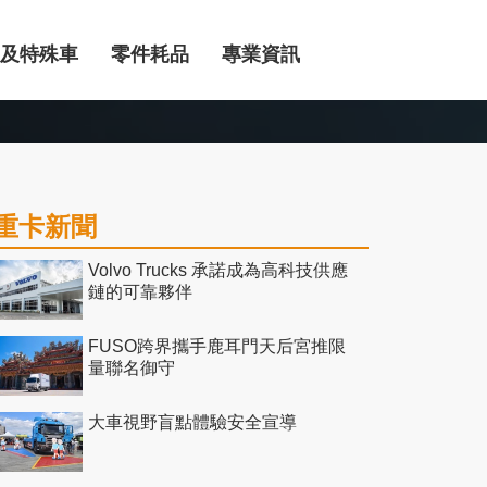
及特殊車
零件耗品
專業資訊
重卡新聞
Volvo Trucks 承諾成為高科技供應
鏈的可靠夥伴
FUSO跨界攜手鹿耳門天后宮推限
量聯名御守
大車視野盲點體驗安全宣導