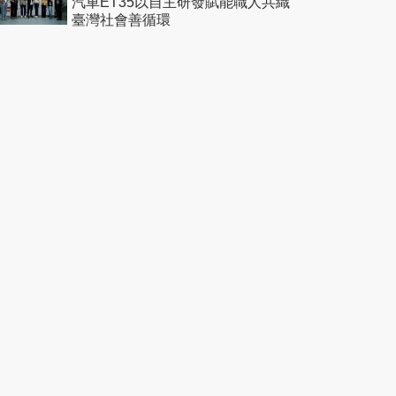
汽車ET35以自主研發賦能職人共織
臺灣社會善循環