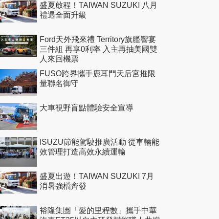
盛夏啟程！TAIWAN SUZUKI 八月
禮遇全面升級
Ford天外飛來禮 Territory旗艦響宴
三件組 再享0利率 入主再抽美國雙
人來回機票
FUSO跨界攜手鹿耳門天后宮推限
量聯名御守
大車視野盲點體驗安全宣導
ISUZU節能駕駛推廣活動 從車輛能
效管理打造高效永續運輸
盛夏出遊！TAIWAN SUZUKI 7月
消暑強檔齊發
裕隆集團「愛的里程數」攜手中華