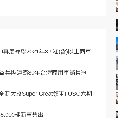
再度蟬聯2021年3.5噸(含)以上商車
 順益集團連霸30年台灣商用車銷售冠
大改Super Great領軍FUSO六期
5,000輛新車售出