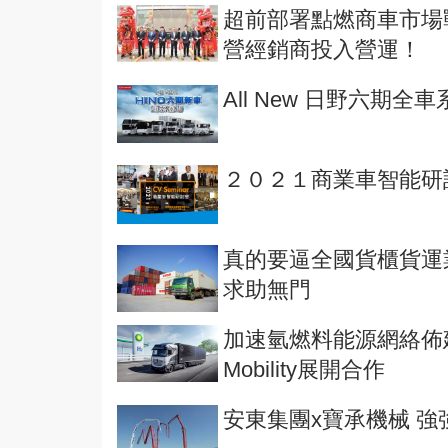
超前部署點燃商車市場戰火！
營經銷商投入營運！
All New 日野六期全
２０２１商業車智能研
真的要逼全國貨櫃貨運
求助無門
加速氫燃料能源網絡佈建！Dai
Mobility展開合作
安東集團x寶承機械 強