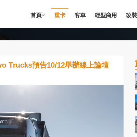
首頁
重卡
客車
輕型商用
改裝
 Trucks預告10/12舉辦線上論壇