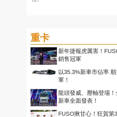
重卡
新年捷報虎厲害！FUSO
銷售冠軍
以35.3%新車市佔率
軍！
龍頭發威、壓軸登場！全新
新車全面發表！
FUSO揪甘心！狂賀第3