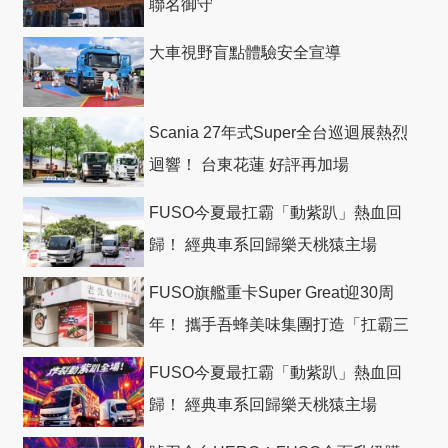
聯名御守
大車視野盲點體驗安全宣導
Scania 27年式Super全台巡迴展熱烈
迴響！ 台東花蓮 好評再加場
FUSO今夏最扛霸「動紫趴」熱血回
歸！ 經典車系回歸樂天桃猿主場
FUSO旗艦重卡Super Great迎30周
年！ 攜手吾蜂美味集團打造「扛霸三
十」 主題店
FUSO今夏最扛霸「動紫趴」熱血回
歸！ 經典車系回歸樂天桃猿主場