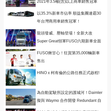
2021年3.5噸(含)以上商車銷售冠軍
以35.3%新車市佔率 順益集團連霸30
年台灣商用車銷售冠軍！
龍頭發威、壓軸登場！全新大改
Super Great領軍FUSO六期新車全面
發表！
FUSO揪甘心！狂賀第35,000輛新車
售出
HINO x 柯有倫的公路任務正式啟程!
為自動駕駛所設定的護城河！Daimler
擬與 Waymo 合作開發 Redundant 自
駕控管底盤平台