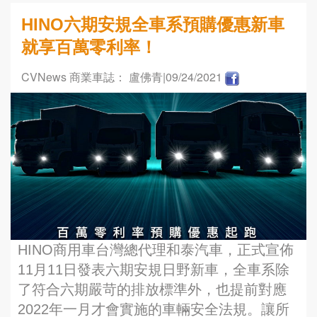
HINO六期安規全車系預購優惠新車
就享百萬零利率！
CVNews 商業車誌： 盧佛青
|09/24/2021
HINO商用車台灣總代理和泰汽車，正式宣佈
11月11日發表六期安規日野新車，全車系除
了符合六期嚴苛的排放標準外，也提前對應
2022年一月才會實施的車輛安全法規。讓所