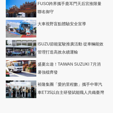
FUSO跨界攜手鹿耳門天后宮推限量
聯名御守
大車視野盲點體驗安全宣導
ISUZU節能駕駛推廣活動 從車輛能效
管理打造高效永續運輸
盛夏出遊！TAIWAN SUZUKI 7月消
暑強檔齊發
裕隆集團「愛的里程數」攜手中華汽
車ET35以自主研發賦能職人共織臺灣
社會善循環