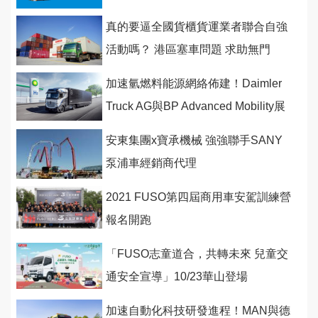
真的要逼全國貨櫃貨運業者聯合自強
活動嗎？ 港區塞車問題 求助無門
加速氫燃料能源網絡佈建！Daimler
Truck AG與BP Advanced Mobility展
開合作
安東集團x寶承機械 強強聯手SANY
泵浦車經銷商代理
2021 FUSO第四屆商用車安駕訓練營
報名開跑
「FUSO志童道合，共轉未來 兒童交
通安全宣導」10/23華山登場
加速自動化科技研發進程！MAN與德