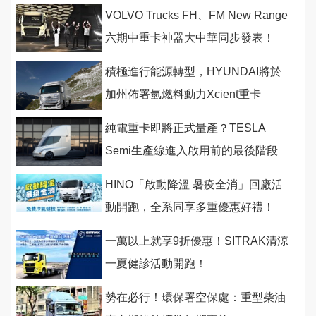
VOLVO Trucks FH、FM New Range
六期中重卡神器大中華同步發表！
積極進行能源轉型，HYUNDAI將於
加州佈署氫燃料動力Xcient重卡
純電重卡即將正式量產？TESLA
Semi生產線進入啟用前的最後階段
HINO「啟動降溫 暑疫全消」回廠活
動開跑，全系同享多重優惠好禮！
一萬以上就享9折優惠！SITRAK清涼
一夏健診活動開跑！
勢在必行！環保署空保處：重型柴油