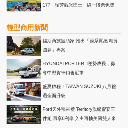
177「瑞芳觀光巴士」線一段票免費
輕型商用新聞
福斯商旅挺頭家 推出「德系質感 精算
圓夢」專案
HYUNDAI PORTER II逆勢成長，勇
奪中型貨車銷售冠軍
盛夏啟程！TAIWAN SUZUKI 八月禮
遇全面升級
Ford天外飛來禮 Territory旗艦響宴三
件組 再享0利率 入主再抽美國雙人來
回機票