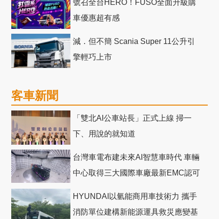
號召全台HERO！FUSO全面升級購
車優惠超有感
減．但不簡 Scania Super 11公升引
擎輕巧上市
客車新聞
「雙北AI公車站長」正式上線 掃一
下、用說的就知道
台灣車電布建未來AI智慧車時代 車輛
中心取得三大國際車廠最新EMC認可
HYUNDAI以氫能商用車技術力 攜手
消防單位建構新能源運具救災應變基