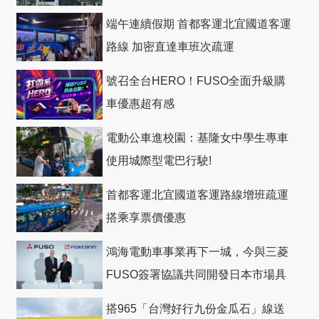
礎
端午連續假期 首都客運北宜國道客運
路線 加密直達車班次疏運
號召全台HERO！FUSO全面升級購
車優惠超有感
電動公車進校園：基隆女中學生專車
使用城際型電巴行駛!
首都客運北宜國道客運路線增班疏運
搭乘享票價優惠
鴻海電動車事業再下一城，今與三菱
FUSO簽署協議共同開發日本市場具
競爭力電動巴士
搭965「台灣好行九份金瓜石」線送