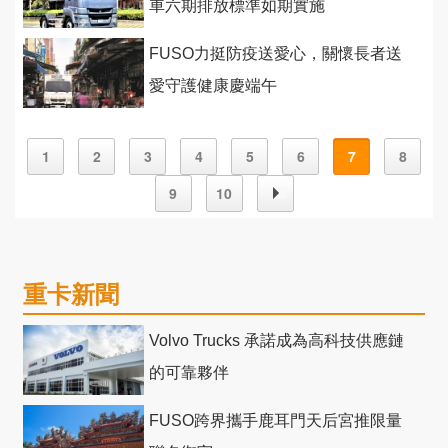
車六期排放標準如期實施
FUSO力挺防疫送愛心，關懷長者送
愛守護健康慶端午
1
2
3
4
5
6
7
8
9
10
重卡新聞
Volvo Trucks 承諾成為高科技供應鏈
的可靠夥伴
FUSO跨界攜手鹿耳門天后宮推限量