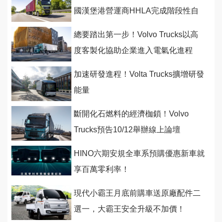
國漢堡港營運商HHLA完成階段性自
駕測試
總要踏出第一步！Volvo Trucks以高
度客製化協助企業進入電氣化進程
加速研發進程！Volta Trucks擴增研發
能量
斷開化石燃料的經濟枷鎖！Volvo
Trucks預告10/12舉辦線上論壇
HINO六期安規全車系預購優惠新車就
享百萬零利率！
現代小霸王月底前購車送原廠配件二
選一，大霸王安全升級不加價！