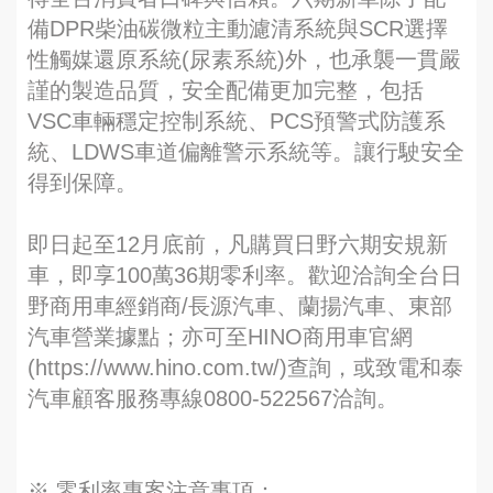
備DPR柴油碳微粒主動濾清系統與SCR選擇
性觸媒還原系統(尿素系統)外，也承襲一貫嚴
謹的製造品質，安全配備更加完整，包括
VSC車輛穩定控制系統、PCS預警式防護系
統、LDWS車道偏離警示系統等。讓行駛安全
得到保障。
即日起至12月底前，凡購買日野六期安規新
車，即享100萬36期零利率。歡迎洽詢全台日
野商用車經銷商/長源汽車、蘭揚汽車、東部
汽車營業據點；亦可至HINO商用車官網
(https://www.hino.com.tw/)查詢，或致電和泰
汽車顧客服務專線0800-522567洽詢。
※ 零利率專案注意事項：