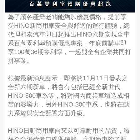
為了讓各產業老闆能夠以優惠價格，提前享
受HINO新商用車安全與舒適的運行體驗，總
代理和泰汽車即日起推出HINO六期安規全車
系百萬零利率預購優惠專案，年底前購車即
享100萬36期零利率，一起與全台企業共同打
拼事業。
根據最新消息顯示，即將於11月11日發表之
全新六期新車，將會有包括已經全新世代
HINO 500車系等，將對國內商業車壇造成相
當的影響力，另外HINO 300車系，也將在動
力系統與安全配置方面升級。
HINO日野商用車向來以可靠耐用的品質，贏
得全台消費者口碑與信賴。六期新車除了配