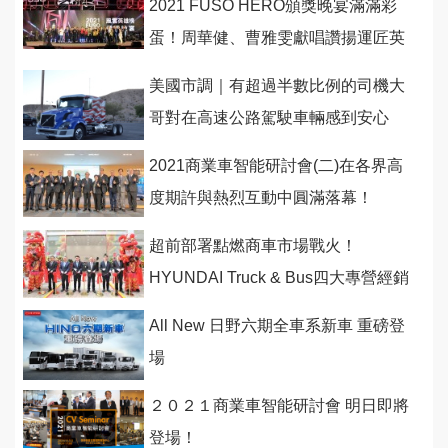
2021 FUSO HERO頒獎晚宴滿滿彩
蛋！周華健、曹雅雯獻唱讚揚運匠英
雄，百萬6期堅達、萬元禮券豪氣放
美國市調｜有超過半數比例的司機大
送！
哥對在高速公路駕駛車輛感到安心
2021商業車智能研討會(二)在各界高
度期許與熱烈互動中圓滿落幕！
超前部署點燃商車市場戰火！
HYUNDAI Truck & Bus四大專營經銷
商投入營運！
All New 日野六期全車系新車 重磅登
場
２０２１商業車智能研討會 明日即將
登場！