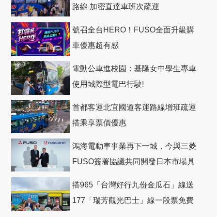
路線 加密直達車班次疏運
號召全台HERO！FUSO全面升級購
車優惠超有感
電動公車進校園：基隆女中學生專車
使用城際型電巴行駛!
首都客運北宜國道客運路線增班疏運
搭乘享票價優惠
鴻海電動車事業再下一城，今與三菱
FUSO簽署協議共同開發日本市場具
競爭力電動巴士
搭965「台灣好行九份金瓜石」線送
177「瑞芳觀光巴士」線一段票免費