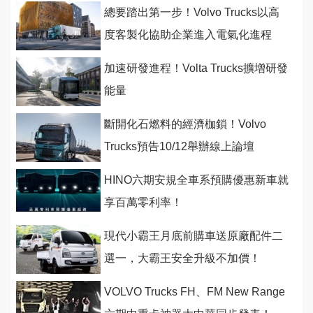
駕測試
總要踏出第一步！Volvo Trucks以高
度客製化協助企業進入電氣化進程
加速研發進程！Volta Trucks擴增研發
能量
斷開化石燃料的經濟枷鎖！Volvo
Trucks預告10/12舉辦線上論壇
HINO六期安規全車系預購優惠新車就
享百萬零利率！
現代小霸王月底前購車送原廠配件二
選一，大霸王安全升級不加價！
VOLVO Trucks FH、FM New Range