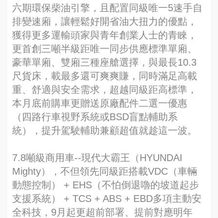
六期環保柴油引擎，且配置同級唯一5速手自
排變速廂，讓輕鬆好開省油大扭力的優點，
獲得更多運輸頭家與青年創業人士的青睞，
更首創三噸半級距唯一同步供應標準單廂、
豪華單廂、雙廂三種座艙選擇，與最長10.3
尺貨床，載最多還可爽爽賺，同時滿足高載
重、舒適與安全需求，超越同級距高標準，
本月底前購車更贈送原廠配件二選一優惠
（四路行車視野系統或BSD盲點輔助系
統），提升駕駛輔助兼顧超值就趁這一波。
7.8噸級商用車--現代大霸王（HYUNDAI
Mighty），不但領先同級距搭載VDC（車輛
動態控制） + EHS（不怕倒退嚕的坡道起步
支援系統） + TCS + ABS + EBD多項主動安
全科技，9月起更超前部署、提前對應明年