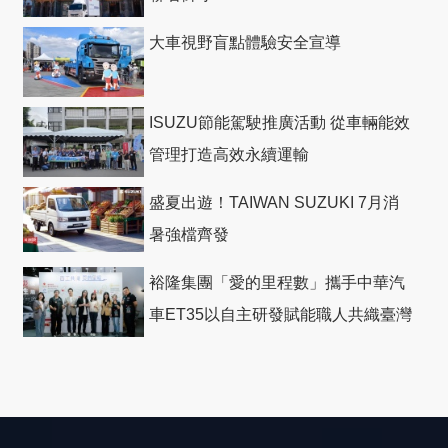
大車視野盲點體驗安全宣導
ISUZU節能駕駛推廣活動 從車輛能效
管理打造高效永續運輸
盛夏出遊！TAIWAN SUZUKI 7月消
暑強檔齊發
裕隆集團「愛的里程數」攜手中華汽
車ET35以自主研發賦能職人共織臺灣
社會善循環