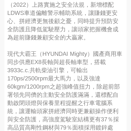
（2022）上路實施之安全法規，新增標配
LDWS車道偏離警示輔助系統，讓賺錢更安
心、拼經濟更無後顧之憂，同時提升預防安
全防護且降低駕駛壓力，讓頭家把握機會成
為超前賺錢兼顧安全的大贏家。
現代大霸王（HYUNDAI Mighty）國產商用車
同步供應EX8長軸與超長軸車型，搭載
3933c.c.共軌柴油引擎，可輸出
170ps/2500rpm最大馬力，以及強達
60kgm/1200rpm之超強峰值扭力，除超前部
署領先同儕的主動安全防護滿滿，還標配自
動啟閉頭燈與保養里程提醒之行車電腦系
統，讓運輸頭家拼經濟同時更兼顧操作便利
與安全防護，高強度駕駛室結構更有37％採
高品質高剛性鋼材與79％面積採用鍍鋅處