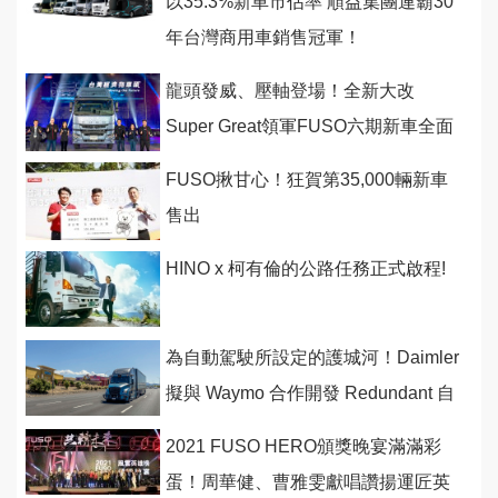
以35.3%新車市佔率 順益集團連霸30
年台灣商用車銷售冠軍！
龍頭發威、壓軸登場！全新大改
Super Great領軍FUSO六期新車全面
發表！
FUSO揪甘心！狂賀第35,000輛新車
售出
HINO x 柯有倫的公路任務正式啟程!
為自動駕駛所設定的護城河！Daimler
擬與 Waymo 合作開發 Redundant 自
駕控管底盤平台
2021 FUSO HERO頒獎晚宴滿滿彩
蛋！周華健、曹雅雯獻唱讚揚運匠英