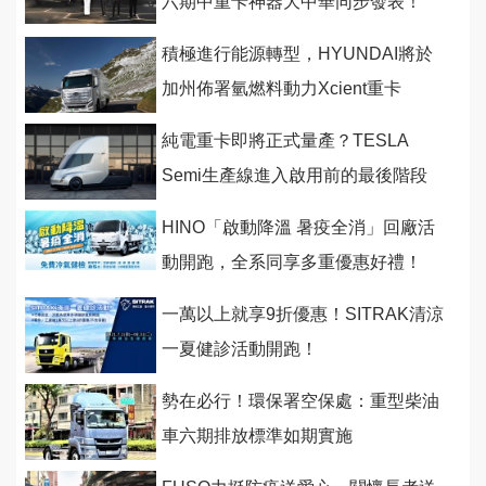
六期中重卡神器大中華同步發表！
積極進行能源轉型，HYUNDAI將於
加州佈署氫燃料動力Xcient重卡
純電重卡即將正式量產？TESLA
Semi生產線進入啟用前的最後階段
HINO「啟動降溫 暑疫全消」回廠活
動開跑，全系同享多重優惠好禮！
一萬以上就享9折優惠！SITRAK清涼
一夏健診活動開跑！
勢在必行！環保署空保處：重型柴油
車六期排放標準如期實施