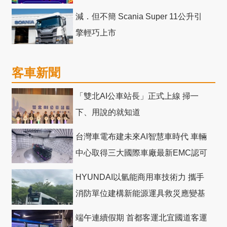
減．但不簡 Scania Super 11公升引
擎輕巧上市
客車新聞
「雙北AI公車站長」正式上線 掃一
下、用說的就知道
台灣車電布建未來AI智慧車時代 車輛
中心取得三大國際車廠最新EMC認可
HYUNDAI以氫能商用車技術力 攜手
消防單位建構新能源運具救災應變基
礎
端午連續假期 首都客運北宜國道客運