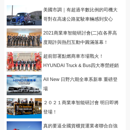
雄，百萬6期堅達、萬元禮券豪氣放
美國市調｜有超過半數比例的司機大
送！
哥對在高速公路駕駛車輛感到安心
2021商業車智能研討會(二)在各界高
度期許與熱烈互動中圓滿落幕！
超前部署點燃商車市場戰火！
HYUNDAI Truck & Bus四大專營經銷
商投入營運！
All New 日野六期全車系新車 重磅登
場
２０２１商業車智能研討會 明日即將
登場！
真的要逼全國貨櫃貨運業者聯合自強