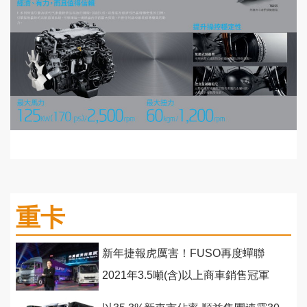
重卡
新年捷報虎厲害！FUSO再度蟬聯
2021年3.5噸(含)以上商車銷售冠軍