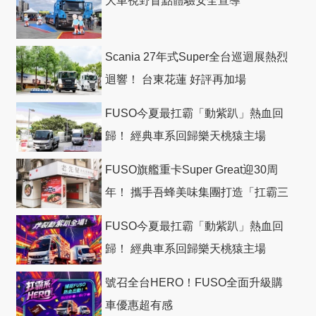
大車視野盲點體驗安全宣導
Scania 27年式Super全台巡迴展熱烈
迴響！ 台東花蓮 好評再加場
FUSO今夏最扛霸「動紫趴」熱血回
歸！ 經典車系回歸樂天桃猿主場
FUSO旗艦重卡Super Great迎30周
年！ 攜手吾蜂美味集團打造「扛霸三
十」 主題店
FUSO今夏最扛霸「動紫趴」熱血回
歸！ 經典車系回歸樂天桃猿主場
號召全台HERO！FUSO全面升級購
車優惠超有感