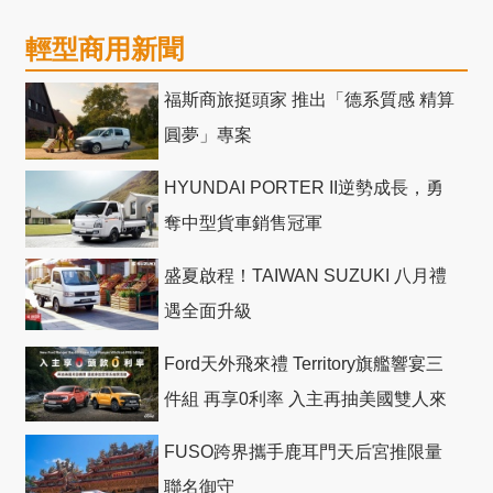
輕型商用新聞
福斯商旅挺頭家 推出「德系質感 精算
圓夢」專案
HYUNDAI PORTER II逆勢成長，勇
奪中型貨車銷售冠軍
盛夏啟程！TAIWAN SUZUKI 八月禮
遇全面升級
Ford天外飛來禮 Territory旗艦響宴三
件組 再享0利率 入主再抽美國雙人來
回機票
FUSO跨界攜手鹿耳門天后宮推限量
聯名御守