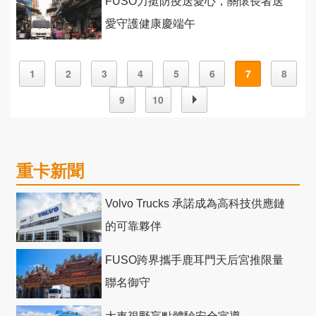
FUSO力挺防疫送愛心，關懷長者送
愛守護健康慶端午
1
2
3
4
5
6
7
8
9
10
重卡新聞
Volvo Trucks 承諾成為高科技供應鏈
的可靠夥伴
FUSO跨界攜手鹿耳門天后宮推限量
聯名御守