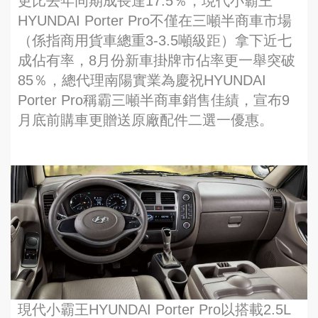
更比去年同期成長達17.5％，現代小霸王
HYUNDAI Porter Pro不僅在三噸半商車市場
（係指商用貨車總重3-3.5噸級距）拿下近七
成佔有率，8月份新車掛牌市佔率更一舉突破
85％，總代理南陽實業為慶祝HYUNDAI
Porter Pro稱霸三噸半商車銷售佳績，宣布9
月底前購車更贈送原廠配件二選一優惠。
現代小霸王HYUNDAI Porter Pro以搭載2.5L