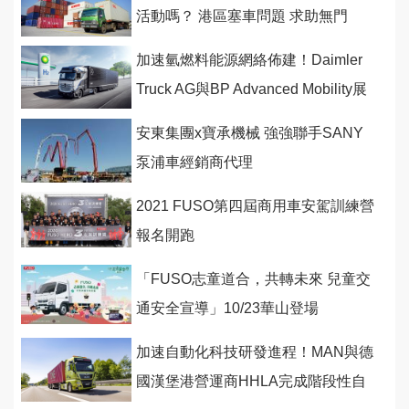
活動嗎？ 港區塞車問題 求助無門
加速氫燃料能源網絡佈建！Daimler
Truck AG與BP Advanced Mobility展
開合作
安東集團x寶承機械 強強聯手SANY
泵浦車經銷商代理
2021 FUSO第四屆商用車安駕訓練營
報名開跑
「FUSO志童道合，共轉未來 兒童交
通安全宣導」10/23華山登場
加速自動化科技研發進程！MAN與德
國漢堡港營運商HHLA完成階段性自