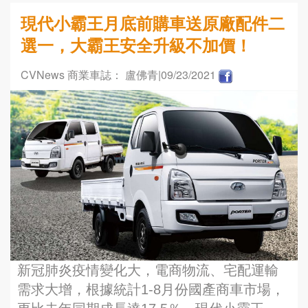
現代小霸王月底前購車送原廠配件二
選一，大霸王安全升級不加價！
CVNews 商業車誌： 盧佛青
|09/23/2021
新冠肺炎疫情變化大，電商物流、宅配運輸
需求大增，根據統計1-8月份國產商車市場，