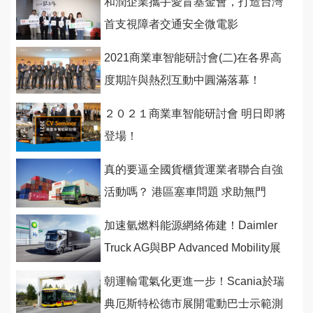
和潤企業攜手愛盲基金會，打造台灣
首支視障者交通安全微電影
2021商業車智能研討會(二)在各界高
度期許與熱烈互動中圓滿落幕！
２０２１商業車智能研討會 明日即將
登場！
真的要逼全國貨櫃貨運業者聯合自強
活動嗎？ 港區塞車問題 求助無門
加速氫燃料能源網絡佈建！Daimler
Truck AG與BP Advanced Mobility展
開合作
朝運輸電氣化更進一步！Scania於瑞
典厄斯特松德市展開電動巴士示範測