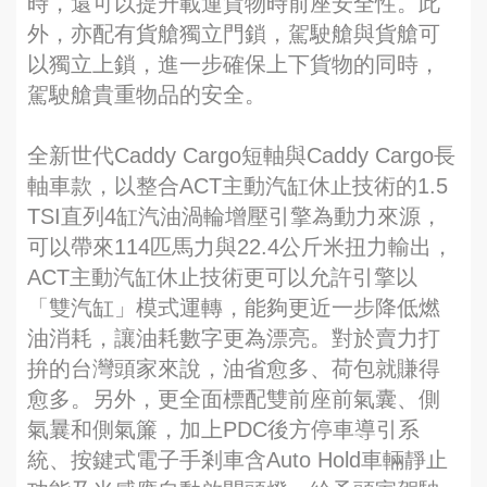
時，還可以提升載運貨物時前座安全性。此
外，亦配有貨艙獨立門鎖，駕駛艙與貨艙可
以獨立上鎖，進一步確保上下貨物的同時，
駕駛艙貴重物品的安全。
全新世代Caddy Cargo短軸與Caddy Cargo長
軸車款，以整合ACT主動汽缸休止技術的1.5
TSI直列4缸汽油渦輪增壓引擎為動力來源，
可以帶來114匹馬力與22.4公斤米扭力輸出，
ACT主動汽缸休止技術更可以允許引擎以
「雙汽缸」模式運轉，能夠更近一步降低燃
油消耗，讓油耗數字更為漂亮。對於賣力打
拚的台灣頭家來說，油省愈多、荷包就賺得
愈多。另外，更全面標配雙前座前氣囊、側
氣曩和側氣簾，加上PDC後方停車導引系
統、按鍵式電子手剎車含Auto Hold車輛靜止