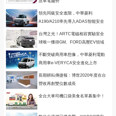
慧車電趨勢
領先同級安全進階，中華菱利
A190/A210率先導入ADAS智能安全
輔助系統
台灣之光！ARTC電磁相容實驗室全
球唯一獲得GM、FORD高壓EV領域
雙認可
不斷突破商用車想像，中華菱利電動
商用車e-VERYCA安全進化上市
長期耕耘傳捷報：博世2020年度在台
營收再創雙位數成長
全台大車司機口袋美食名單募集中！