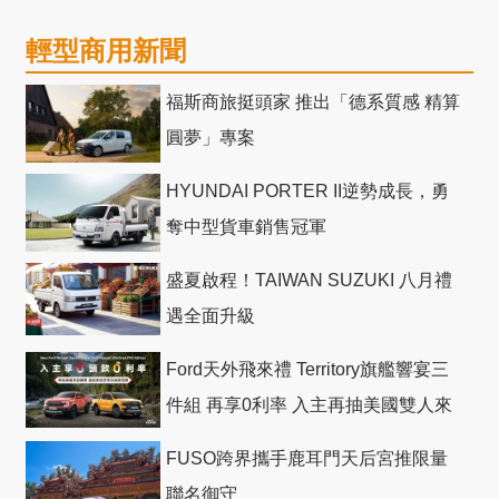
輕型商用新聞
福斯商旅挺頭家 推出「德系質感 精算
圓夢」專案
HYUNDAI PORTER II逆勢成長，勇
奪中型貨車銷售冠軍
盛夏啟程！TAIWAN SUZUKI 八月禮
遇全面升級
Ford天外飛來禮 Territory旗艦響宴三
件組 再享0利率 入主再抽美國雙人來
回機票
FUSO跨界攜手鹿耳門天后宮推限量
聯名御守