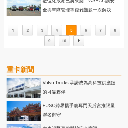
數位化浪潮已將來襲，WABCO讓安
全與車隊管理等複雜難題一次解決
1
2
3
4
5
6
7
8
9
10
重卡新聞
Volvo Trucks 承諾成為高科技供應鏈
的可靠夥伴
FUSO跨界攜手鹿耳門天后宮推限量
聯名御守