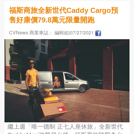
福斯商旅全新世代Caddy Cargo預
售好康價79.8萬元限量開跑
CVNews 商業車誌： 編輯組
|07/27/2021
繼上週「唯一德制 正七人座休旅」全新世代