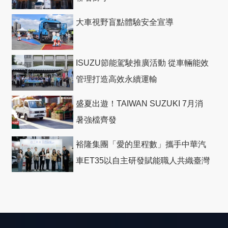
大車視野盲點體驗安全宣導
ISUZU節能駕駛推廣活動 從車輛能效
管理打造高效永續運輸
盛夏出遊！TAIWAN SUZUKI 7月消
暑強檔齊發
裕隆集團「愛的里程數」攜手中華汽
車ET35以自主研發賦能職人共織臺灣
社會善循環