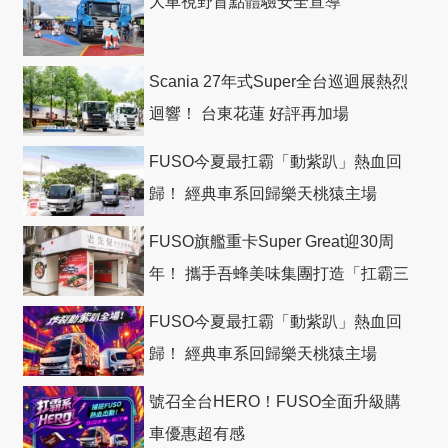
大車視野盲點體驗安全宣導
Scania 27年式Super全台巡迴展熱烈
迴響！ 台東花蓮 好評再加場
FUSO今夏最扛霸「動紫趴」熱血回
歸！ 經典車系回歸樂天桃猿主場
FUSO旗艦重卡Super Great迎30周
年！ 攜手吾蜂美味集團打造「扛霸三
十」 主題店
FUSO今夏最扛霸「動紫趴」熱血回
歸！ 經典車系回歸樂天桃猿主場
號召全台HERO！FUSO全面升級購
車優惠超有感