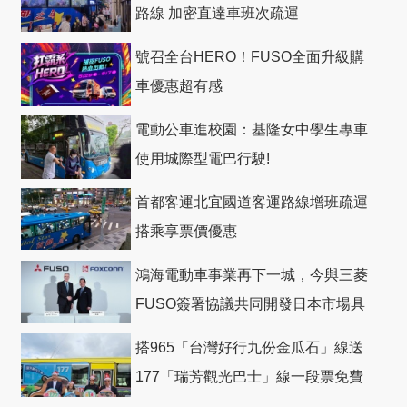
路線 加密直達車班次疏運
號召全台HERO！FUSO全面升級購
車優惠超有感
電動公車進校園：基隆女中學生專車
使用城際型電巴行駛!
首都客運北宜國道客運路線增班疏運
搭乘享票價優惠
鴻海電動車事業再下一城，今與三菱
FUSO簽署協議共同開發日本市場具
競爭力電動巴士
搭965「台灣好行九份金瓜石」線送
177「瑞芳觀光巴士」線一段票免費