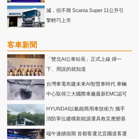
減．但不簡 Scania Super 11公升引
擎輕巧上市
客車新聞
「雙北AI公車站長」正式上線 掃一
下、用說的就知道
台灣車電布建未來AI智慧車時代 車輛
中心取得三大國際車廠最新EMC認可
HYUNDAI以氫能商用車技術力 攜手
消防單位建構新能源運具救災應變基
礎
端午連續假期 首都客運北宜國道客運