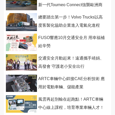
新一代Tourneo Connect強襲歐洲商
用市場
總要踏出第一步！Volvo Trucks以高
度客製化協助企業進入電氣化進程
FUSO響應10月交通安全月 用幸福補
給辛勞
交通安全月動起來！遠通攜手靖娟、
高發會 守護老小安全出行
ARTC車輛中心銲接CAE分析技術 應
用於電動車輛、儲能產業
風雲再起別輸在起跑點！ARTC車輛
中心線上課程，培育專業車輛人才！