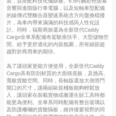
裝，並搭配科技化儀錶板、6.5吋觸彩色螢幕
音響與進階版行車電腦，以及短軸車型配備
的線傳式雙離合器變速系統含方向盤換檔撥
片，為車內帶來滿滿的科技感與人性化設
計。同時，福斯商旅還為全新世代Caddy
Cargo全車系配備有駕駛座扶手、大型儲物空
間、給予更舒適化的內裝氛圍，所有細節超
越對於商用車的期待。
為了讓頭家更能方便使用，全新世代Caddy
Cargo具有防刮材質的大面積底板，及挑高、
寬敞貨艙空間。同時，長軸版還放大側滑門
開口的尺寸，讓兩組歐規棧板能夠輕鬆放
入，讓頭家在裝載貨物或搬運生財工具時都
能更為便利。全車系同時配備有整合玻璃以
及防護柵欄的貨艙隔板，維持後窗視野的同