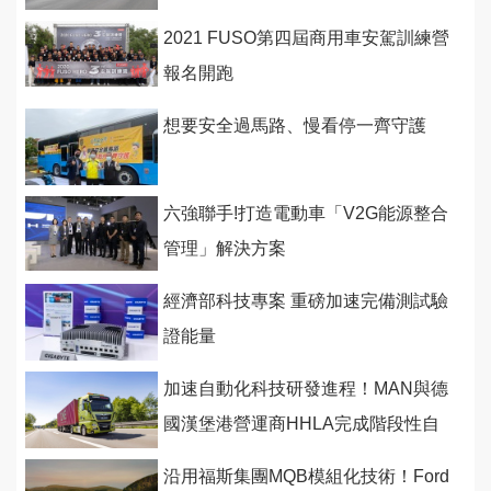
試
2021 FUSO第四屆商用車安駕訓練營
報名開跑
想要安全過馬路、慢看停一齊守護
六強聯手!打造電動車「V2G能源整合
管理」解決方案
經濟部科技專案 重磅加速完備測試驗
證能量
加速自動化科技研發進程！MAN與德
國漢堡港營運商HHLA完成階段性自
駕測試
沿用福斯集團MQB模組化技術！Ford