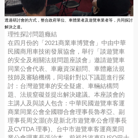
透過研討會的方式，整合政府單位、車體業者及遊覽車業者等，共同探討
解決之道。
理性探討問題癥結
在四月份的「2021商業車博覽會」中由中華
民國商用車技術發展協會，舉行「談遊覽車
的安全及相關法規問題座談會」邀請遊覽車
同業公會代表、車廠資深顧問、車體廠法規
技師及審驗機構，同場針對以下議題進行探
討：台灣遊覽車的安全疑慮、車輛結構問
題、法規窒礙並提出解決建議。本座談會的
主講人及與談人包含：中華民國遊覽車客運
商業同業公會全國聯合會理事長魯孝亞、副
理事長周文灝(亦是新北市遊覽車公會理事長
及CVTDA 理事)、台中市遊覽車客運商業同
業公會理事長張治本、前裕益汽車FUSO巴士