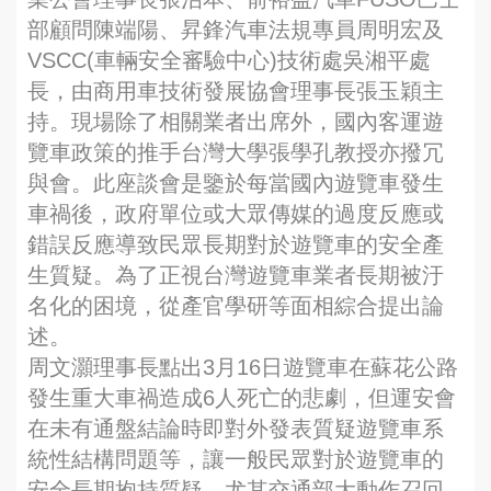
部顧問陳端陽、昇鋒汽車法規專員周明宏及
VSCC(車輛安全審驗中心)技術處吳湘平處
長，由商用車技術發展協會理事長張玉穎主
持。現場除了相關業者出席外，國內客運遊
覽車政策的推手台灣大學張學孔教授亦撥冗
與會。此座談會是鑒於每當國內遊覽車發生
車禍後，政府單位或大眾傳媒的過度反應或
錯誤反應導致民眾長期對於遊覽車的安全產
生質疑。為了正視台灣遊覽車業者長期被汙
名化的困境，從產官學研等面相綜合提出論
述。
周文灝理事長點出3月16日遊覽車在蘇花公路
發生重大車禍造成6人死亡的悲劇，但運安會
在未有通盤結論時即對外發表質疑遊覽車系
統性結構問題等，讓一般民眾對於遊覽車的
安全長期抱持質疑，尤其交通部大動作召回