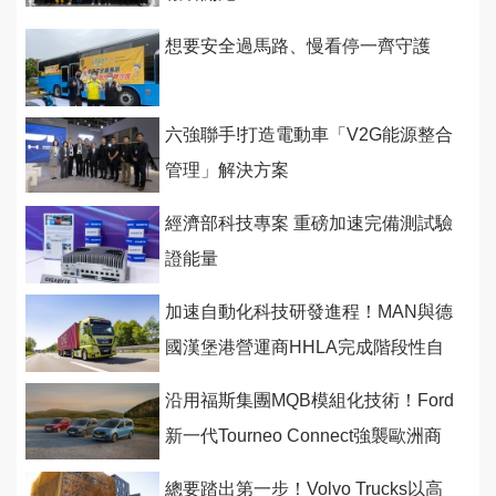
想要安全過馬路、慢看停一齊守護
六強聯手!打造電動車「V2G能源整合
管理」解決方案
經濟部科技專案 重磅加速完備測試驗
證能量
加速自動化科技研發進程！MAN與德
國漢堡港營運商HHLA完成階段性自
駕測試
沿用福斯集團MQB模組化技術！Ford
新一代Tourneo Connect強襲歐洲商
用市場
總要踏出第一步！Volvo Trucks以高