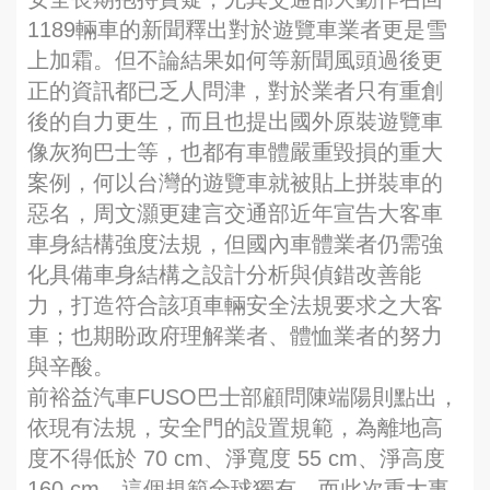
1189輛車的新聞釋出對於遊覽車業者更是雪
上加霜。但不論結果如何等新聞風頭過後更
正的資訊都已乏人問津，對於業者只有重創
後的自力更生，而且也提出國外原裝遊覽車
像灰狗巴士等，也都有車體嚴重毀損的重大
案例，何以台灣的遊覽車就被貼上拼裝車的
惡名，周文灝更建言交通部近年宣告大客車
車身結構強度法規，但國內車體業者仍需強
化具備車身結構之設計分析與偵錯改善能
力，打造符合該項車輛安全法規要求之大客
車；也期盼政府理解業者、體恤業者的努力
與辛酸。
前裕益汽車FUSO巴士部顧問陳端陽則點出，
依現有法規，安全門的設置規範，為離地高
度不得低於 70 cm、淨寬度 55 cm、淨高度
160 cm。這個規範全球獨有，而此次重大事