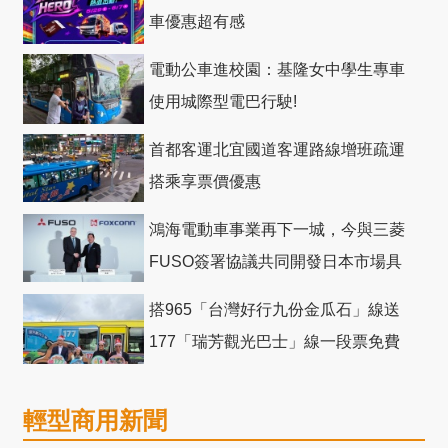
車優惠超有感
電動公車進校園：基隆女中學生專車
使用城際型電巴行駛!
首都客運北宜國道客運路線增班疏運
搭乘享票價優惠
鴻海電動車事業再下一城，今與三菱
FUSO簽署協議共同開發日本市場具
競爭力電動巴士
搭965「台灣好行九份金瓜石」線送
177「瑞芳觀光巴士」線一段票免費
輕型商用新聞