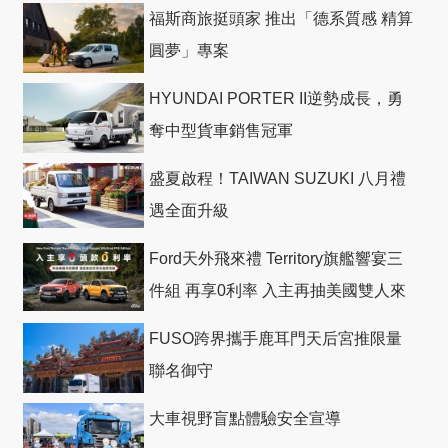
福斯商旅挺頭家 推出「德系質感 精算
圓夢」專案
HYUNDAI PORTER II逆勢成長，勇
奪中型貨車銷售冠軍
盛夏啟程！TAIWAN SUZUKI 八月禮
遇全面升級
Ford天外飛來禮 Territory旗艦響宴三
件組 再享0利率 入主再抽美國雙人來
回機票
FUSO跨界攜手鹿耳門天后宮推限量
聯名御守
大車視野盲點體驗安全宣導