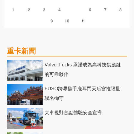
1
2
3
4
5
6
7
8
9
10
重卡新聞
Volvo Trucks 承諾成為高科技供應鏈
的可靠夥伴
FUSO跨界攜手鹿耳門天后宮推限量
聯名御守
大車視野盲點體驗安全宣導