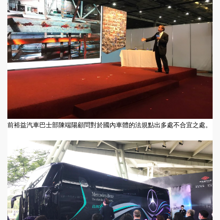
前裕益汽車巴士部陳端陽顧問對於國內車體的法規點出多處不合宜之處。