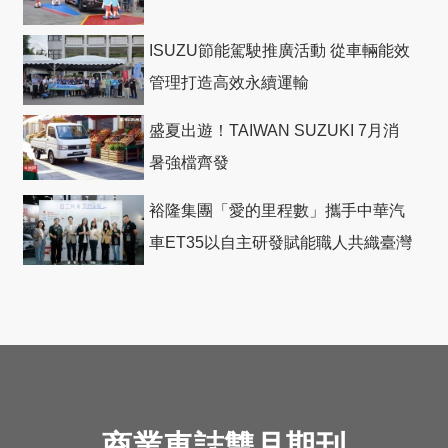
ISUZU節能駕駛推廣活動 從車輛能效
管理打造高效永續運輸
盛夏出遊！TAIWAN SUZUKI 7月消
暑強檔齊發
裕隆集團「愛的里程數」攜手中華汽
車ET35以自主研發賦能職人共織臺灣
社會善循環
商業車誌雙月期刊