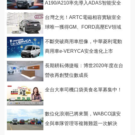
A190/A210率先導入ADAS智能安全
輔助系統
台灣之光！ARTC電磁相容實驗室全
球唯一獲得GM、FORD高壓EV領域
雙認可
不斷突破商用車想像，中華菱利電動
商用車e-VERYCA安全進化上市
長期耕耘傳捷報：博世2020年度在台
營收再創雙位數成長
全台大車司機口袋美食名單募集中！
數位化浪潮已將來襲，WABCO讓安
全與車隊管理等複雜難題一次解決