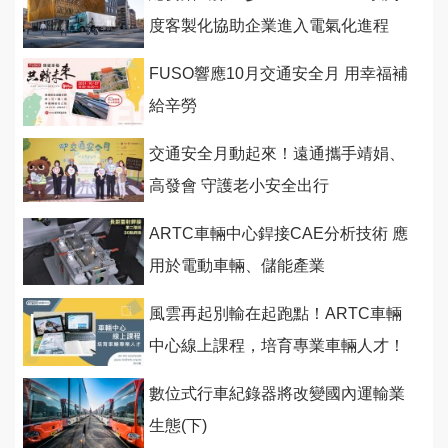
度客製化協助企業進入電氣化進程
FUSO響應10月交通安全月 用幸福補
給辛勞
交通安全月動起來！遠通攜手靖娟、
高發會 守護老小安全出行
ARTC車輛中心銲接CAE分析技術 應
用於電動車輛、儲能產業
風雲再起別輸在起跑點！ARTC車輛
中心線上課程，培育專業車輛人才！
數位式行車紀錄器將改變國內運輸業
生態(下)