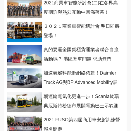
2021商業車智能研討會(二)在各界高
度期許與熱烈互動中圓滿落幕！
２０２１商業車智能研討會 明日即將
登場！
真的要逼全國貨櫃貨運業者聯合自強
活動嗎？ 港區塞車問題 求助無門
加速氫燃料能源網絡佈建！Daimler
Truck AG與BP Advanced Mobility展
開合作
朝運輸電氣化更進一步！Scania於瑞
典厄斯特松德市展開電動巴士示範測
試
2021 FUSO第四屆商用車安駕訓練營
報名開跑