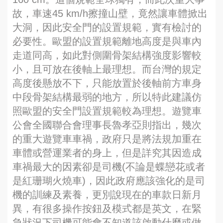
故，車速45 km/h擦撞山壁，竟然讓車體掀出
大洞，因此安全門的設置規範，實有檢討的
必要性。歐盟的設置規範離地高度是與車內
走道同高，如此對側圍骨架結構強度影響較
小，且可放在後軸上最理想。而台灣的規定
高度後懸放不下，只能放置於後軸前方車身
中段骨架結構最弱的地方，所以特此建議仿
照歐盟的安全門設置規範較為理想。遊覽車
公會全國聯合會理事長魯孝亞則指出，幾次
的重大遊覽車車禍，政府只是將法規加重在
車體或營運業者的身上，但是詳究其因造成
車禍最大的因素卻是司機(不論是蝶戀花或者
是紅珊瑚火燒車)，因此政府應該強化的是司
機的訓練及素養，更別說現在的車款日新月
異，有很多操作按鈕及模式都是英文，在緊
急狀況下司機可能會不知道該啟動什麼或做