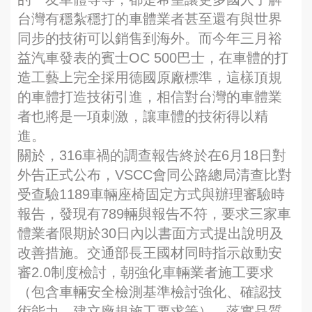
台灣有穩紮穩打的車體業者甚至還有與世界
同步的技術可以銷售到海外。而今年三月裕
益汽車發表的賓士OC 500巴士，在車體的打
造工藝上完全採用德國原廠標準，這樣頂規
的車體打造技術引進，相信對台灣的車體業
者也將是一項刺激，讓車體的技術得以精
進。
關於，316車禍的調查報告終於在6月18日對
外告正式公布，VSCC會同公路總局清查比對
受查驗1189車輛座椅固定方式與辦理審驗時
報告，發現有789輛與報告不符，要求三家車
體業者限期於30日內以書面方式提出說明及
改善措施。交通部長王國材同時指示啟動安
審2.0制度檢討，朝強化車輛業者施工要求
（包含車輛安全檢測基準檢討強化、確認技
術能力、建立廠規施工要求等）、落實品質