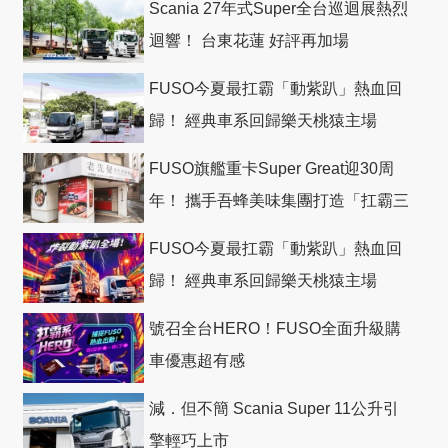
Scania 27年式Super全台巡迴展熱烈
迴響！ 台東花蓮 好評再加場
FUSO今夏最扛霸「動紫趴」熱血回
歸！ 經典車系回歸樂天桃猿主場
FUSO旗艦重卡Super Great迎30周
年！ 攜手吾蜂美味集團打造「扛霸三
十」 主題店
FUSO今夏最扛霸「動紫趴」熱血回
歸！ 經典車系回歸樂天桃猿主場
號召全台HERO！FUSO全面升級購
車優惠超有感
減．但不簡 Scania Super 11公升引
擎輕巧上市