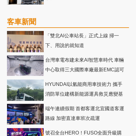
客車新聞
「雙北AI公車站長」正式上線 掃一
下、用說的就知道
台灣車電布建未來AI智慧車時代 車輛
中心取得三大國際車廠最新EMC認可
HYUNDAI以氫能商用車技術力 攜手
消防單位建構新能源運具救災應變基
礎
端午連續假期 首都客運北宜國道客運
路線 加密直達車班次疏運
號召全台HERO！FUSO全面升級購