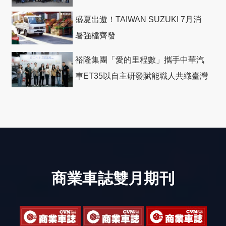
盛夏出遊！TAIWAN SUZUKI 7月消
暑強檔齊發
裕隆集團「愛的里程數」攜手中華汽
車ET35以自主研發賦能職人共織臺灣
社會善循環
商業車誌雙月期刊