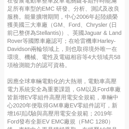
在發展電動車整車及車電關鍵零組件時能滿
足所有車型的EMC 研發、分析、測試及改良
服務。能量擴增期間，中心2006年起陸續榮
獲美國三大車廠（GM、Ford、Chrysler (日
前已整併為Stellantis)）、英國Jaguar & Land
Rover等國際車廠認可；在哈雷機車Harley-
Davidson兩輪領域上，則也取得境外唯一在
環境、機械、電性及電磁相容等4大領域共58
項檢測能力的認可資格。
因應全球車輛電動化的大熱潮，電動車高壓
電力系統安全為重要課題，GM以及Ford車廠
皆新增EV零組件高壓用電安全規範，車輛中
心2020年便取得GM車廠EV零組件認可，新
增16項試驗與高壓用電安全規範；2019年
Ford發布全新EV EMC廠規（FMC 1280）