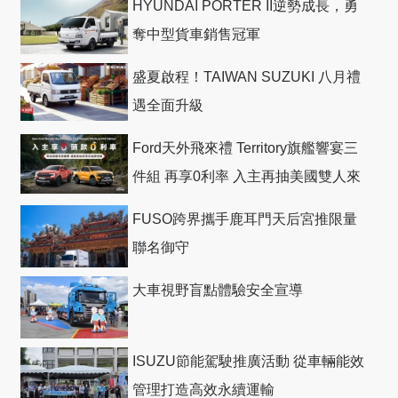
HYUNDAI PORTER II逆勢成長，勇
奪中型貨車銷售冠軍
盛夏啟程！TAIWAN SUZUKI 八月禮
遇全面升級
Ford天外飛來禮 Territory旗艦響宴三
件組 再享0利率 入主再抽美國雙人來
回機票
FUSO跨界攜手鹿耳門天后宮推限量
聯名御守
大車視野盲點體驗安全宣導
ISUZU節能駕駛推廣活動 從車輛能效
管理打造高效永續運輸