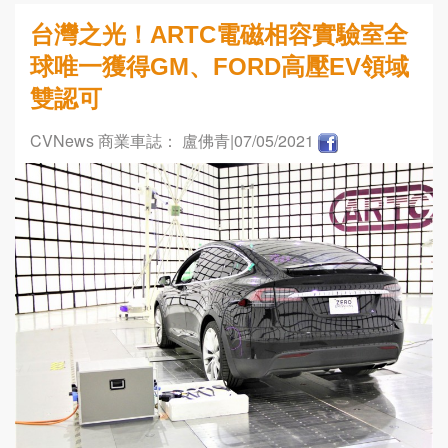
台灣之光！ARTC電磁相容實驗室全
球唯一獲得GM、FORD高壓EV領域
雙認可
CVNews 商業車誌： 盧佛青
|07/05/2021