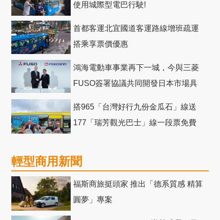
使用城際型電巴行駛!
首都客運北宜國道客運路線增班疏運
搭乘享票價優惠
鴻海電動車事業再下一城，今與三菱
FUSO簽署協議共同開發日本市場具
競爭力電動巴士
搭965「台灣好行九份金瓜石」線送
177「瑞芳觀光巴士」線一段票免費
輕型商用新聞
福斯商旅挺頭家 推出「德系質感 精算
圓夢」專案