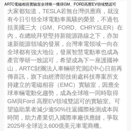
ARTC電磁相容實驗室全球唯一獲得GM、FORD高壓EV領域雙認可
大家都知道，TESLA若無台灣供應商，就沒
有今日引領全球電動車風騷的榮景，不過包
括美國三大（GM、FORD、CHRYSLER）在
內，在總統拜登堅持新能源路線之下，亦加
速新能源領域的發展，台灣車電領域一向在
全球都有強大地位，發展智慧電動車也成為
產官學研一致認可，希望成為下一座護國神
山，ARTC財團法人車輛研究測試中心日前再
傳喜訊，旗下由經濟部技術處科技專案所支
持建立的電磁相容（EMC）實驗室，因應全
球車輛電動化趨勢，成為全球唯一同時取得
GM與Ford 高壓EV領域雙認可的實驗室。可
望協助業者減少逾50%往返國際檢測成本與
時間，助力產業切入國際車廠供應鏈，爭取
2025年全球近3,600億美元車電商機。