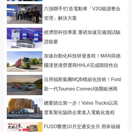
六強聯手!打造電動車「V2G能源整合
管理」解決方案
經濟部科技專案 重磅加速完備測試驗
證能量
加速自動化科技研發進程！MAN與德
國漢堡港營運商HHLA完成階段性自
駕測試
沿用福斯集團MQB模組化技術！Ford
新一代Tourneo Connect強襲歐洲商
用市場
總要踏出第一步！Volvo Trucks以高
度客製化協助企業進入電氣化進程
FUSO響應10月交通安全月 用幸福補