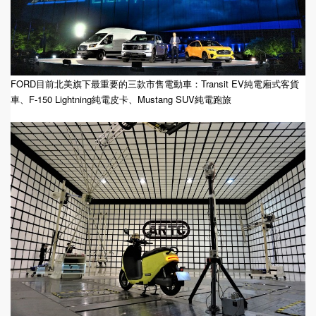
FORD目前北美旗下最重要的三款市售電動車：Transit EV純電廂式客貨
車、F-150 Lightning純電皮卡、Mustang SUV純電跑旅