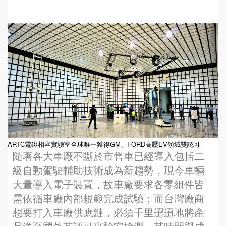
ARTC電磁相容實驗室全球唯一獲得GM、FORD高壓EV領域雙認可
隨著各大車廠不斷於市售車已經導入包括二
級自動駕駛輔助技術成為新趨勢，現今車輛
大量導入電子裝置，故車廠要求各零組件皆
需依循車廠內部規範完成試驗；而台灣廠商
想要打入車廠供應鏈，必須千里迢迢地將產