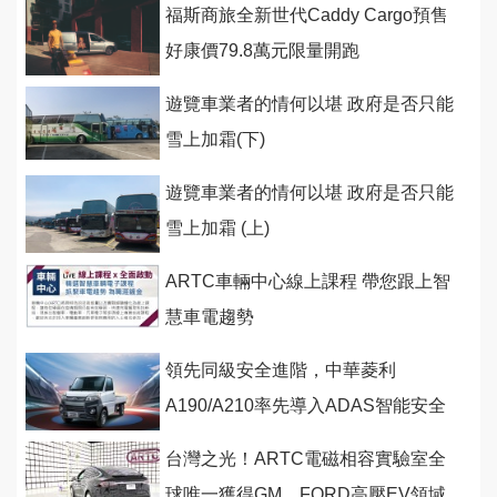
福斯商旅全新世代Caddy Cargo預售
好康價79.8萬元限量開跑
遊覽車業者的情何以堪 政府是否只能
雪上加霜(下)
遊覽車業者的情何以堪 政府是否只能
雪上加霜 (上)
ARTC車輛中心線上課程 帶您跟上智
慧車電趨勢
領先同級安全進階，中華菱利
A190/A210率先導入ADAS智能安全
輔助系統
台灣之光！ARTC電磁相容實驗室全
球唯一獲得GM、FORD高壓EV領域