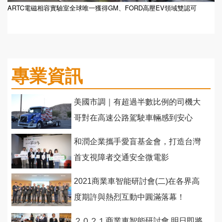
ARTC電磁相容實驗室全球唯一獲得GM、FORD高壓EV領域雙認可
專業資訊
美國市調｜有超過半數比例的司機大
哥對在高速公路駕駛車輛感到安心
和潤企業攜手愛盲基金會，打造台灣
首支視障者交通安全微電影
2021商業車智能研討會(二)在各界高
度期許與熱烈互動中圓滿落幕！
２０２１商業車智能研討會 明日即將