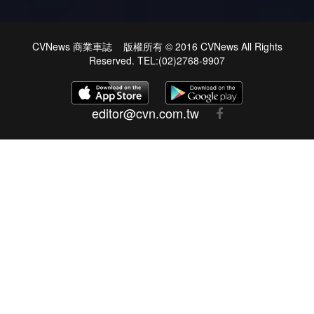
CVNews 商業車誌 版權所有 © 2016 CVNews All Rights
Reserved. TEL:(02)2768-9907
editor@cvn.com.tw