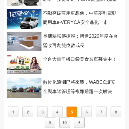
雙認可
不斷突破商用車想像，中華菱利電動
商用車e-VERYCA安全進化上市
長期耕耘傳捷報：博世2020年度在台
營收再創雙位數成長
全台大車司機口袋美食名單募集中！
數位化浪潮已將來襲，WABCO讓安
全與車隊管理等複雜難題一次解決
1
2
3
4
5
6
7
8
9
10