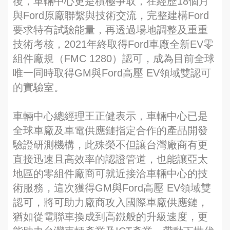
後，車輛中心更是積極爭取，在經歷18個月
與Ford原廠聯繫與技術交流，完整建構Ford
要求特有試驗能量，再透過場地調整及重重
技術考核，2021年終取得Ford車廠全新EV零
組件廠規（FMC 1280）認可，成為目前全球
唯一同時取得GM與Ford高壓 EV領域雙認可
的實驗室。
車輛中心總經理王正健表示，車輛中心已是
全球車廠及車電供應鏈指定合作的產品開發
驗證研測機構，此殊榮不但讓台灣廠商有更
直接迅速且高效率的認證管道，也能讓亞太
地區的零組件廠商可就近接洽車輛中心的技
術服務，這次獲得GM與Ford高壓 EV領域雙
認可，將可助力廠商攻入國際車廠供應鏈，
猶如從電聯車換成到高鐵般的升級速度，更