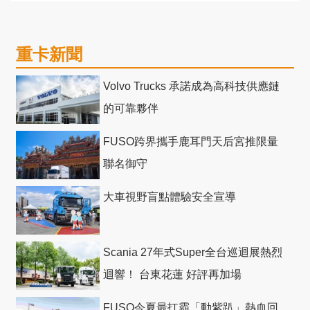
重卡新聞
Volvo Trucks 承諾成為高科技供應鏈
的可靠夥伴
FUSO跨界攜手鹿耳門天后宮推限量
聯名御守
大車視野盲點體驗安全宣導
Scania 27年式Super全台巡迴展熱烈
迴響！ 台東花蓮 好評再加場
FUSO今夏最扛霸「動紫趴」熱血回