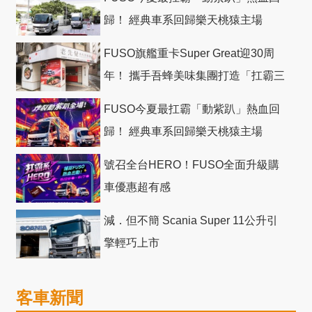
歸！ 經典車系回歸樂天桃猿主場
FUSO旗艦重卡Super Great迎30周
年！ 攜手吾蜂美味集團打造「扛霸三
十」 主題店
FUSO今夏最扛霸「動紫趴」熱血回
歸！ 經典車系回歸樂天桃猿主場
號召全台HERO！FUSO全面升級購
車優惠超有感
減．但不簡 Scania Super 11公升引
擎輕巧上市
客車新聞