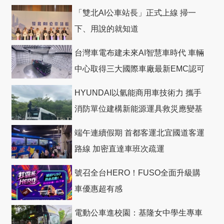
「雙北AI公車站長」正式上線 掃一
下、用說的就知道
台灣車電布建未來AI智慧車時代 車輛
中心取得三大國際車廠最新EMC認可
HYUNDAI以氫能商用車技術力 攜手
消防單位建構新能源運具救災應變基
礎
端午連續假期 首都客運北宜國道客運
路線 加密直達車班次疏運
號召全台HERO！FUSO全面升級購
車優惠超有感
電動公車進校園：基隆女中學生專車