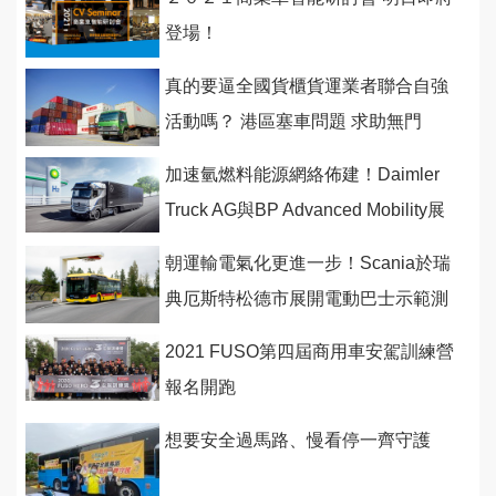
登場！
真的要逼全國貨櫃貨運業者聯合自強
活動嗎？ 港區塞車問題 求助無門
加速氫燃料能源網絡佈建！Daimler
Truck AG與BP Advanced Mobility展
開合作
朝運輸電氣化更進一步！Scania於瑞
典厄斯特松德市展開電動巴士示範測
試
2021 FUSO第四屆商用車安駕訓練營
報名開跑
想要安全過馬路、慢看停一齊守護