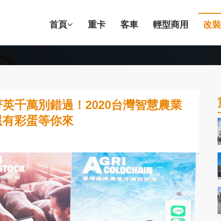
首頁
重卡
客車
輕型商用
改裝
英千萬別錯過！2020台灣智慧農業
還有彩蛋等你來