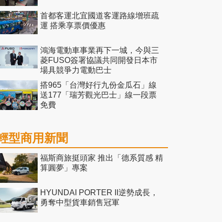
首都客運北宜國道客運路線增班疏
運 搭乘享票價優惠
鴻海電動車事業再下一城，今與三
菱FUSO簽署協議共同開發日本市
場具競爭力電動巴士
搭965「台灣好行九份金瓜石」線
送177「瑞芳觀光巴士」線一段票
免費
輕型商用新聞
福斯商旅挺頭家 推出「德系質感 精
算圓夢」專案
HYUNDAI PORTER II逆勢成長，
勇奪中型貨車銷售冠軍