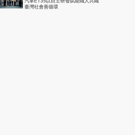
汽車ET35以自主研發賦能職人共織
臺灣社會善循環