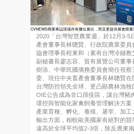
CVNEWS商業車誌現場亦有攤位展出，而且更提供展會限
2020「台灣智慧農業週」於12月3
產會董事長林聰賢、行政院農業委員會
協會理事長程東和（素有台灣冷鏈教
副秘書長廖志容、貿有展覽公司董事
樹添、中華民國僑務委員會簡任視察
委、現任中央畜產會董事長林聰賢在
台灣防控領先全球、更凸顯農林漁牧的
OIE公告成為非口蹄疫區，讓台灣
環控與智能化家禽飼養管理解決方案
產業育種、孵化、養殖、屠宰、加工
輸出方面，相較歐美國家有絕對的競
遠高於全球平均值2-3倍，除反應東