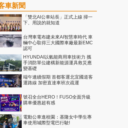
客車新聞
「雙北AI公車站長」正式上線 掃一
下、用說的就知道
台灣車電布建未來AI智慧車時代 車
輛中心取得三大國際車廠最新EMC
認可
HYUNDAI以氫能商用車技術力 攜
手消防單位建構新能源運具救災應
變基礎
端午連續假期 首都客運北宜國道客
運路線 加密直達車班次疏運
號召全台HERO！FUSO全面升級
購車優惠超有感
電動公車進校園：基隆女中學生專
車使用城際型電巴行駛!