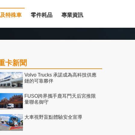
及特殊車
零件耗品
專業資訊
重卡新聞
Volvo Trucks 承諾成為高科技供應
鏈的可靠夥伴
FUSO跨界攜手鹿耳門天后宮推限
量聯名御守
大車視野盲點體驗安全宣導