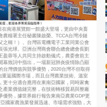
量彩蛋，歡迎各界菁英蒞臨指導！
-5日在南港展覽館一館盛大登場，更由中央畜
農糧署主任秘書陳啟榮、TCCA台灣冷鏈
父之稱！）、台灣區電機電子工業同業公會
長張光球、亞洲台灣商會聯合總會總會長劉
王盈蓉等人共同主持啟動儀式，農委會前主
開幕致詞中指出，一場新冠肺炎疫情除凸顯
台灣價值與競爭優勢，2020台灣不但取得
豬肉重返國際市場，而且台灣農業技術、溫室
，更十分適合應用在東南亞國家，同時家禽
之產業價值鏈完整，在技術轉移貿易與整廠
爭優勢，據世界銀行報告東南亞農業GDP更
南亞國家農漁業發展迅速、市場需求強勁，大