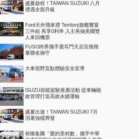
盛夏啟程！TAIWAN SUZUKI 八月
禮遇全面升級
Ford天外飛來禮 Territory旗艦響宴
三件組 再享0利率 入主再抽美國雙
人來回機票
FUSO跨界攜手鹿耳門天后宮推限
量聯名御守
大車視野盲點體驗安全宣導
ISUZU節能駕駛推廣活動 從車輛能
效管理打造高效永續運輸
盛夏出遊！TAIWAN SUZUKI 7月
消暑強檔齊發
裕隆集團「愛的里程數」攜手中華