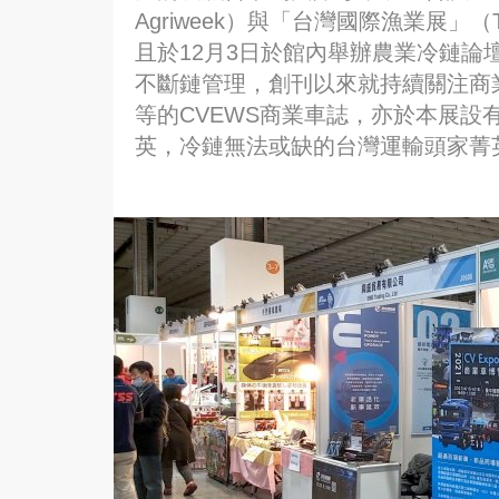
Agriweek）與「台灣國際漁業展」（Taiwan 
且於12月3日於館內舉辦農業冷鏈論
不斷鏈管理，創刊以來就持續關注商業
等的CVEWS商業車誌，亦於本展設
英，冷鏈無法或缺的台灣運輸頭家菁