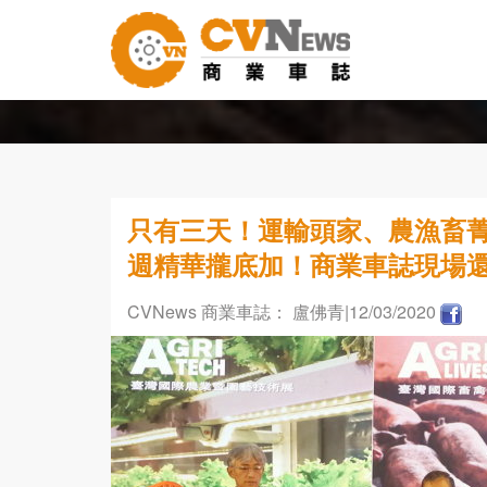
只有三天！運輸頭家、農漁畜菁
週精華攏底加！商業車誌現場
CVNews 商業車誌： 盧佛青
|12/03/2020