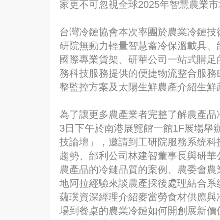
家更不可忽視全球2025年智慧農業
台灣冷鏈協會本次率團於農業冷鏈技
研院無動力輕量智慧蓄冷保溫載具、
國際專業貨架、研華公司一站式購足
務科技服務提供的便捷物流整合服務B
整監控方案及太陽生鮮農產介紹生鮮
為了讓更多農產業者完整了解農產品
3日下午於南港展覽館一館1F展場舉
技論壇」，邀請到工研院服務系统科
趨勢、邰利公司林建智董事長與研華
農產品的冷鏈品質的案例、農委會農
地阿拉經驗來談農產採後處理結合系
蘊璞資深經理介紹麥當勞食材供應與
場到餐桌的農業冷鏈如何開創展新價