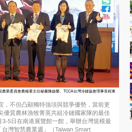
院農業委員會農糧署主任秘書陳啟榮、TCCA台灣冷鏈協會理事長程東
宜，不但凸顯獨特強項與競爭優勢，當前更
尖優質農林漁牧菁英共組冷鏈國家隊的最佳
月3-5日在南港展覽館一館，舉辦台灣規模最
智慧農業週」（Taiwan Smart