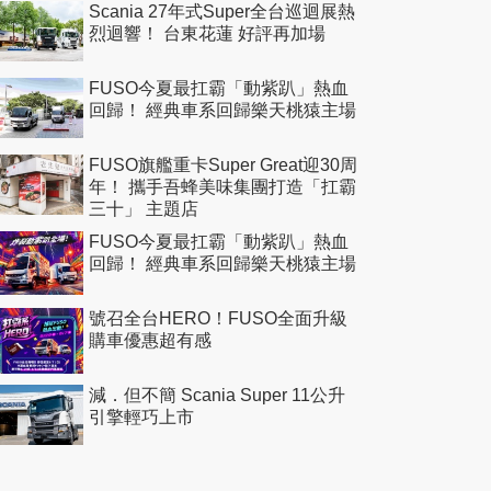
Scania 27年式Super全台巡迴展熱
烈迴響！ 台東花蓮 好評再加場
FUSO今夏最扛霸「動紫趴」熱血
回歸！ 經典車系回歸樂天桃猿主場
FUSO旗艦重卡Super Great迎30周
年！ 攜手吾蜂美味集團打造「扛霸
三十」 主題店
FUSO今夏最扛霸「動紫趴」熱血
回歸！ 經典車系回歸樂天桃猿主場
號召全台HERO！FUSO全面升級
購車優惠超有感
減．但不簡 Scania Super 11公升
引擎輕巧上市