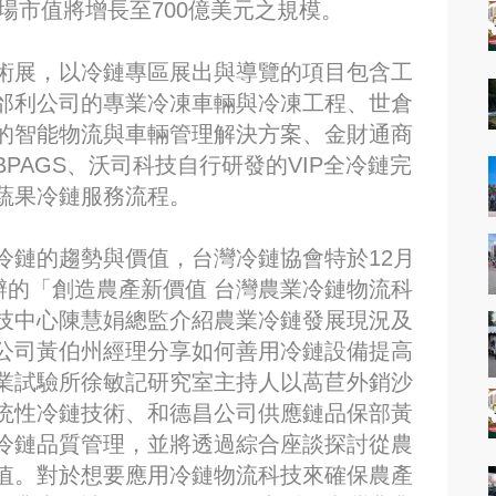
市場市值將增長至700億美元之規模。
術展，以冷鏈專區展出與導覽的項目包含工
邰利公司的專業冷凍車輛與冷凍工程、世倉
的智能物流與車輛管理解決方案、金財通商
PAGS、沃司科技自行研發的VIP全冷鏈完
蔬果冷鏈服務流程。
冷鏈的趨勢與價值，台灣冷鏈協會特於12月
辦的「創造農產新價值 台灣農業冷鏈物流科
技中心陳慧娟總監介紹農業冷鏈發展現況及
公司黃伯州經理分享如何善用冷鏈設備提高
業試驗所徐敏記研究室主持人以萵苣外銷沙
统性冷鏈技術、和德昌公司供應鏈品保部黃
冷鏈品質管理，並將透過綜合座談探討從農
值。對於想要應用冷鏈物流科技來確保農產