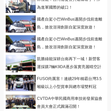
為進軍國際的破口！
國產自駕小巴WinBus邁開步伐前進離
島，搶攻澎湖創新自駕深度旅遊！
國產自駕小巴WinBus邁開步伐前進離
島，搶攻澎湖創新自駕深度旅遊！
凱勝綠能深耕台南再下一城！新營客
運採購7輛K9DA逐步落實亮麗晴空計
畫
FUSO尚厲害！連續29年稱霸台灣3.5
噸級以上小型貨車與總市場雙料冠
軍！
CVTDA中華民國商用車技術發展協會
會員大會正式圓滿召開！