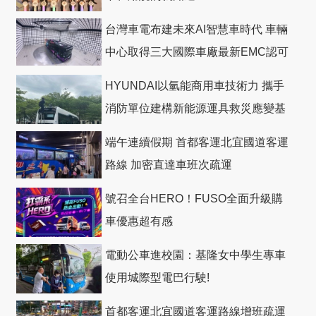
台灣車電布建未來AI智慧車時代 車輛
中心取得三大國際車廠最新EMC認可
HYUNDAI以氫能商用車技術力 攜手
消防單位建構新能源運具救災應變基
礎
端午連續假期 首都客運北宜國道客運
路線 加密直達車班次疏運
號召全台HERO！FUSO全面升級購
車優惠超有感
電動公車進校園：基隆女中學生專車
使用城際型電巴行駛!
首都客運北宜國道客運路線增班疏運