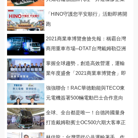
股份有限公司
「HINO守護您平安順行」活動即將開
跑
2021商業車博覽會搶先報：稱霸台灣
商用重車市場─DTAT台灣戴姆勒亞洲
商車
掌握全球趨勢，創造高效營運，運輸
業年度盛會「2021商業車博覽會」即
將開展
強強聯合！RAC華德動能與TECO東
元電機簽署500輛電動巴士合作意向
書
全球、全台都是唯一！台德跨國量身
打造戴姆勒賓士OC500六期大客車正
式首發！
林佳龍：台灣需從公共運輸著手，作