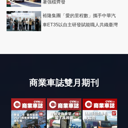
暑強檔齊發
裕隆集團「愛的里程數」攜手中華汽
車ET35以自主研發賦能職人共織臺灣
社會善循環
商業車誌雙月期刊