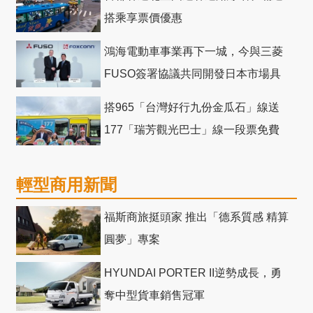
搭乘享票價優惠
鴻海電動車事業再下一城，今與三菱
FUSO簽署協議共同開發日本市場具
競爭力電動巴士
搭965「台灣好行九份金瓜石」線送
177「瑞芳觀光巴士」線一段票免費
輕型商用新聞
福斯商旅挺頭家 推出「德系質感 精算
圓夢」專案
HYUNDAI PORTER II逆勢成長，勇
奪中型貨車銷售冠軍