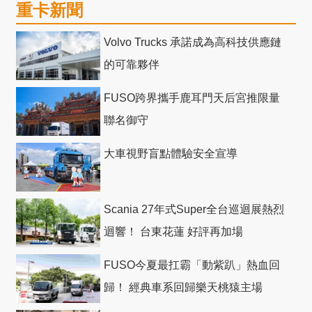
重卡新聞
Volvo Trucks 承諾成為高科技供應鏈
的可靠夥伴
FUSO跨界攜手鹿耳門天后宮推限量
聯名御守
大車視野盲點體驗安全宣導
Scania 27年式Super全台巡迴展熱烈
迴響！ 台東花蓮 好評再加場
FUSO今夏最扛霸「動紫趴」熱血回
歸！ 經典車系回歸樂天桃猿主場