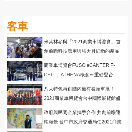
客車
米其林參與「2021商業車博覽會」首
創前瞻科技應用與強大且細緻的產品
系列一字排開
商業車博覽會FUSO eCANTER F-
CELL、ATHENA概念車重磅登台
八大特色再創國內最有看頭車展！
2021商業車博覽會台中國際展覽館盛
大開幕
政府與民間企業攜手合作 共創前瞻運
輸願景 台中市政府交通局任2021商業
車博覽會指導單位