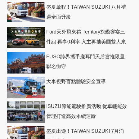
盛夏啟程！TAIWAN SUZUKI 八月禮
遇全面升級
Ford天外飛來禮 Territory旗艦響宴三
件組 再享0利率 入主再抽美國雙人來
回機票
FUSO跨界攜手鹿耳門天后宮推限量
聯名御守
大車視野盲點體驗安全宣導
ISUZU節能駕駛推廣活動 從車輛能效
管理打造高效永續運輸
盛夏出遊！TAIWAN SUZUKI 7月消