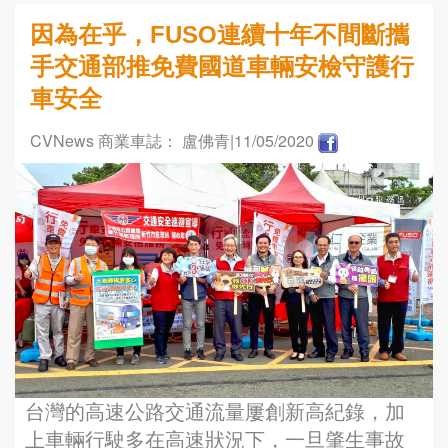
因為在乎，FUSO連續十年不間斷攜
手交通部推免費國道車輛安檢守護行
車安全
CVNews 商業車誌： 盧佛青
|11/05/2020
台灣的高速公路交通流量屢創新高紀錄，加
上車輛行駛多在高速狀況下，一旦肇生事故