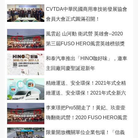
CVTDA中華民國商用車技術發展協會
會員大會正式圓滿召開！
風雲起 山河動 衛武營 英雄會--2020
第三屆FUSO HERO風雲英雄榜頒獎
典禮
和泰汽車推出「HINO咖好味」，邀車
主回廠同慶聖誕迎新年
精緻運送、安全環保！2021年式全精
緻運送、安全環保！2021年式全新六
期TOYOTA HIACE新車上市
李東璟把Pro5開走了！黃妃、玖壹壹
嗨翻衛武營！2020 FUSO HERO風雲
榜頒獎晚宴磅礡登場
限量開放機關單位企業包場！「信義