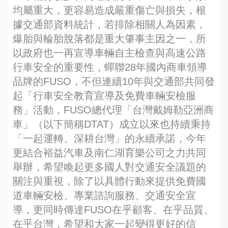
均屬重大，更容易造成嚴重傷亡與損失，根
據交通部資料統計，若排除相關人為因素，
爆胎與輪胎脫落都是重大肇事主因之一，所
以政府也一再宣導車輛自主檢查與高速公路
行車安全的重要性，蟬聯28年國內商車領導
品牌的FUSO，不但連續10年與交通部共同發
起「行車安全教育宣導及免費車輛安檢服
務」活動，FUSO總代理「台灣戴姆勒亞洲商
車」（以下簡稱DTAT）成立以來也持續秉持
「一起運轉、深耕台灣」的永續承諾，今年
更結合裕益汽車及南仁湖育樂公司之力共同
舉辦，希望喚起更多國人對交通安全議題的
關注與重視，除了以具體行動來提供免費國
道車輛安檢、專業諮詢服務、交通安全宣
導，更同時傳達FUSO在乎顧客、在乎品質、
在乎台灣，希望和大家一起變得更好的信