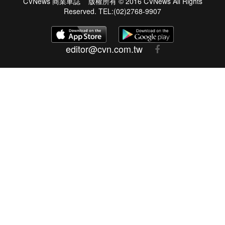
CVNews 商業車誌 版權所有 © 2016 CVNews All Rights
Reserved. TEL:(02)2768-9907
editor@cvn.com.tw