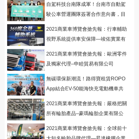
自駕科技台南隊成軍！台南市自動駕
駛公車營運團隊簽署合作意向書，目
標商轉營運！
2021商業車博覽會搶先報：行車輔助
視野系統提供車安保障—竣佑實業有
限公司
2021商業車博覽會搶先報：歐洲零件
及獨家代理–申睦貿易有限公司
無碳環保新潮流！路得寶租賃ROPO
App結合EV-50能海快充電動機車共
享悠遊小琉球
2021商業車博覽會搶先報：嚴格把關
所有輪胎產品–豪瑪輪胎企業有限公
司
2021商業車博覽會搶先報：全球前十
大知名輪胎品牌代理—昇達橡膠企業