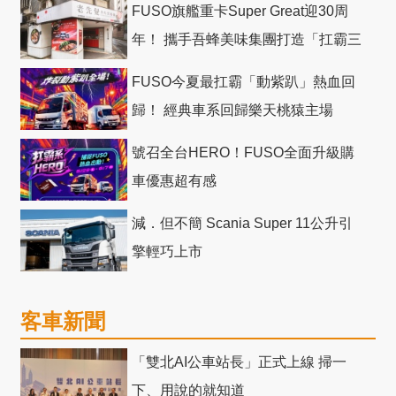
FUSO旗艦重卡Super Great迎30周
年！ 攜手吾蜂美味集團打造「扛霸三
十」 主題店
FUSO今夏最扛霸「動紫趴」熱血回
歸！ 經典車系回歸樂天桃猿主場
號召全台HERO！FUSO全面升級購
車優惠超有感
減．但不簡 Scania Super 11公升引
擎輕巧上市
客車新聞
「雙北AI公車站長」正式上線 掃一
下、用說的就知道