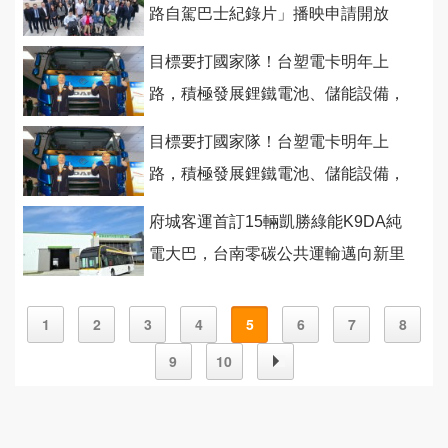
路自駕巴士紀錄片」播映申請開放
目標要打國家隊！台塑電卡明年上
路，積極發展鋰鐵電池、儲能設備，
整合產業鏈進軍全球
目標要打國家隊！台塑電卡明年上
路，積極發展鋰鐵電池、儲能設備，
整合產業鏈進軍全球
府城客運首訂15輛凱勝綠能K9DA純
電大巴，台南零碳公共運輸邁向新里
程碑！
1
2
3
4
5
6
7
8
9
10