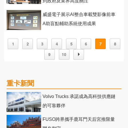
到政府及業界高度關注
威盛電子展示AI整合車載雙影像前車
A助盲點輔助系統使用成果
1
2
3
4
5
6
7
8
9
10
重卡新聞
Volvo Trucks 承諾成為高科技供應鏈
的可靠夥伴
FUSO跨界攜手鹿耳門天后宮推限量