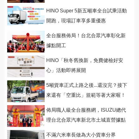
出發專案第二波加碼」
HINO Super 5新五噸車全台試乘活動
開跑，現場訂車享多重優惠
全台服務佈局！台北合眾汽車彰化新
據點開工
HINO「秋冬舊換新，免費健檢好安
心」活動即將展開
5噸貨車正式上路之後...還沒完？接下
來還有「空重比」規範等著大家喔！
佈局職人級全台服務網，ISUZU總代
理台北合眾汽車新北市土城直營據點
動土
不滿六米車長做為大小貨車分界