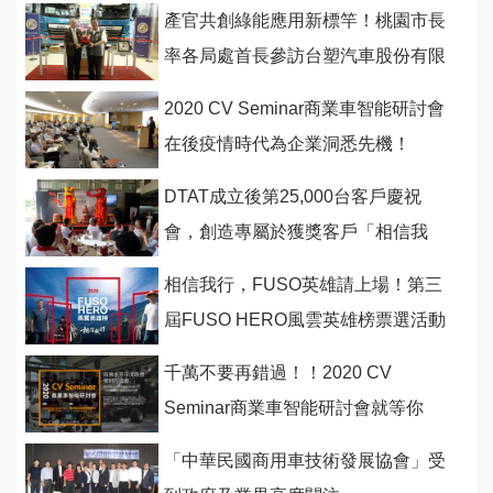
抽大獎
產官共創綠能應用新標竿！桃園市長
率各局處首長參訪台塑汽車股份有限
公司
2020 CV Seminar商業車智能研討會
在後疫情時代為企業洞悉先機！
DTAT成立後第25,000台客戶慶祝
會，創造專屬於獲獎客戶「相信我
行」的故事
相信我行，FUSO英雄請上場！第三
屆FUSO HERO風雲英雄榜票選活動
熱烈募集中
千萬不要再錯過！！2020 CV
Seminar商業車智能研討會就等你
來！
「中華民國商用車技術發展協會」受