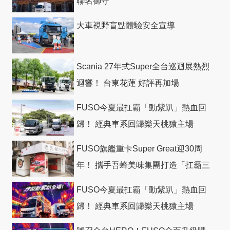
聯名御守
大車視野盲點體驗安全宣導
Scania 27年式Super全台巡迴展熱烈
迴響！ 台東花蓮 好評再加場
FUSO今夏最扛霸「動紫趴」熱血回
歸！ 經典車系回歸樂天桃猿主場
FUSO旗艦重卡Super Great迎30周
年！ 攜手吾蜂美味集團打造「扛霸三
十」 主題店
FUSO今夏最扛霸「動紫趴」熱血回
歸！ 經典車系回歸樂天桃猿主場