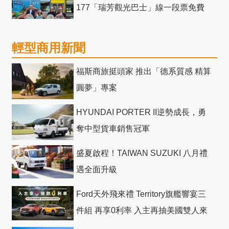
177「瑞芳觀光巴士」線一段票免費
輕型商用新聞
福斯商旅挺頭家 推出「德系質感 精算
圓夢」專案
HYUNDAI PORTER II逆勢成長，勇
奪中型貨車銷售冠軍
盛夏啟程！TAIWAN SUZUKI 八月禮
遇全面升級
Ford天外飛來禮 Territory旗艦響宴三
件組 再享0利率 入主再抽美國雙人來
回機票