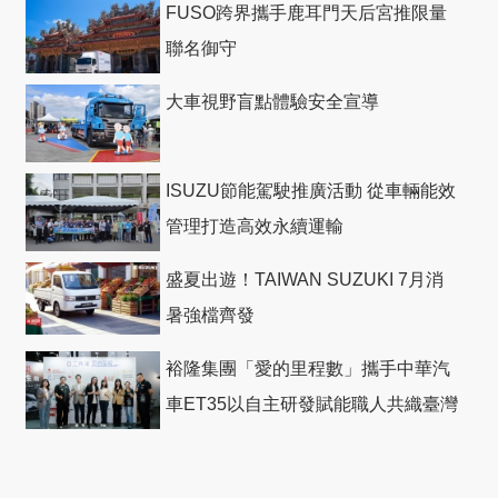
FUSO跨界攜手鹿耳門天后宮推限量
聯名御守
大車視野盲點體驗安全宣導
ISUZU節能駕駛推廣活動 從車輛能效
管理打造高效永續運輸
盛夏出遊！TAIWAN SUZUKI 7月消
暑強檔齊發
裕隆集團「愛的里程數」攜手中華汽
車ET35以自主研發賦能職人共織臺灣
社會善循環