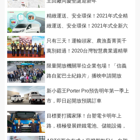
主回廠同慶聖誕迎新年
精緻運送、安全環保！2021年式全精
緻運送、安全環保！2021年式全新六
期TOYOTA HIACE新車上市
只有三天！運輸頭家、農漁畜菁英千
萬別錯過！2020台灣智慧農業週精華
攏底加！商業車誌現場還有彩蛋等你
限量開放機關單位企業包場！「信義
來
路自駕巴士紀錄片」播映申請開放
新小霸王Porter Pro預告明年第一季上
市，即日起開放預購訂車
目標要打國家隊！台塑電卡明年上
路，積極發展鋰鐵電池、儲能設備，
整合產業鏈進軍全球