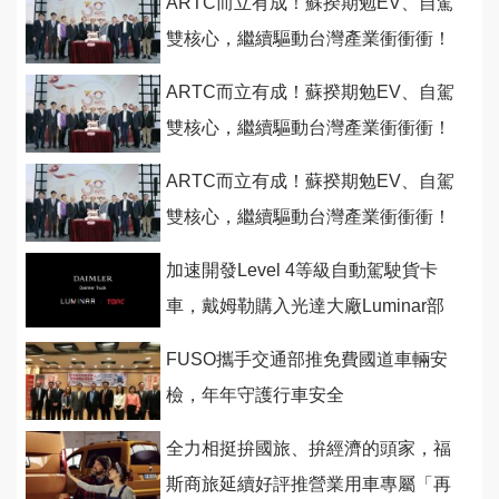
ARTC而立有成！蘇揆期勉EV、自駕
雙核心，繼續驅動台灣產業衝衝衝！
ARTC而立有成！蘇揆期勉EV、自駕
雙核心，繼續驅動台灣產業衝衝衝！
ARTC而立有成！蘇揆期勉EV、自駕
雙核心，繼續驅動台灣產業衝衝衝！
加速開發Level 4等級自動駕駛貨卡
車，戴姆勒購入光達大廠Luminar部
分股權並展開合作開發
FUSO攜手交通部推免費國道車輛安
檢，年年守護行車安全
全力相挺拚國旅、拚經濟的頭家，福
斯商旅延續好評推營業用車專屬「再