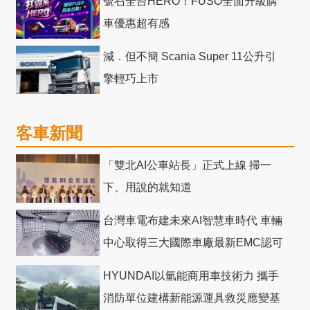
號召全台HERO！FUSO全面升級購
車優惠超有感
減．但不簡 Scania Super 11公升引
擎輕巧上市
客車新聞
「雙北AI公車站長」正式上線 掃一
下、用說的就知道
台灣車電布建未來AI智慧車時代 車輛
中心取得三大國際車廠最新EMC認可
HYUNDAI以氫能商用車技術力 攜手
消防單位建構新能源運具救災應變基