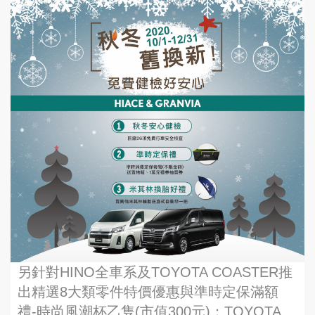
另針對HINO全車系及TOYOTA COASTER推
出精選8大類零件特價優惠與準時定保滿額
禮-時尚風潮杯乙隻(市值300元)；TOYOTA