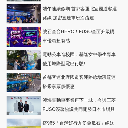
礎
端午連續假期 首都客運北宜國道客運
路線 加密直達車班次疏運
號召全台HERO！FUSO全面升級購
車優惠超有感
電動公車進校園：基隆女中學生專車
使用城際型電巴行駛!
首都客運北宜國道客運路線增班疏運
搭乘享票價優惠
鴻海電動車事業再下一城，今與三菱
FUSO簽署協議共同開發日本市場具
競爭力電動巴士
搭965「台灣好行九份金瓜石」線送