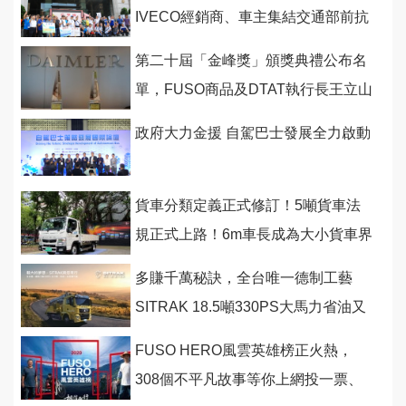
IVECO經銷商、車主集結交通部前抗
議！
第二十屆「金峰獎」頒獎典禮公布名
單，FUSO商品及DTAT執行長王立山
獲雙項殊榮
政府大力金援 自駕巴士發展全力啟動
貨車分類定義正式修訂！5噸貨車法
規正式上路！6m車長成為大小貨車界
線！
多賺千萬秘訣，全台唯一德制工藝
SITRAK 18.5噸330PS大馬力省油又
省稅金
FUSO HERO風雲英雄榜正火熱，
308個不平凡故事等你上網投一票、