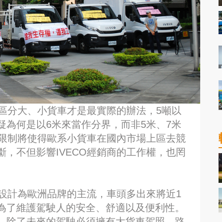
來區分大、小貨車才是最實際的辦法，5噸以
為何是以6米來當作分界，而非5米、7米
的限制將使得歐系小貨車在國內市場上區去競
，不但影響IVECO經銷商的工作權，也罔
頭設計為歐洲品牌的主流，車頭多出來將近1
為了維護駕駛人的安全、舒適以及便利性。
，除了未來的駕駛必須擁有大貨車駕照，路