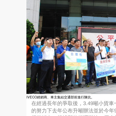
IVECO經銷商、車主集結交通部前進行陳抗。
在經過長年的爭取後，3.49噸小貨
的努力下去年公布升噸辦法並於今年