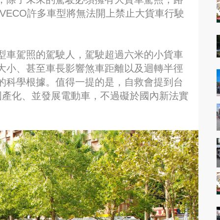
VECO許多車型將無法開上禁止大貨車行駛
型車駕照的駕駛人，駕駛超過六米的小貨車
大小、甚至車長影響煞車距離以及迴轉半徑
的科學根據。值得一提的是，自救會提到台
入進行國產化、並發展電動車，不過礙於國內新法實