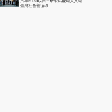
汽車ET35以自主研發賦能職人共織
臺灣社會善循環