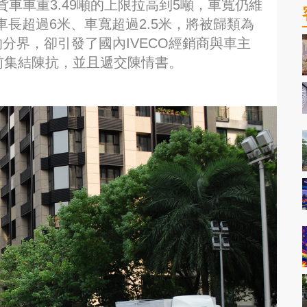
車車重3.49噸的上限拉高到5噸，車寬仍維
車長超過6米、車寬超過2.5米，將被歸類為
分界，卻引發了國內IVECO經銷商與車主
前集結陳抗，並且遞交陳情書。