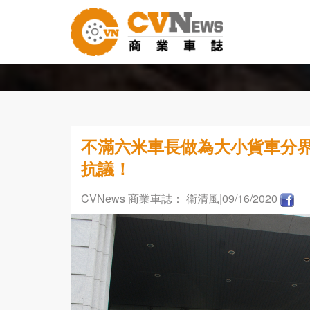
不滿六米車長做為大小貨車分界 
抗議！
CVNews 商業車誌： 衛清風
|09/16/2020