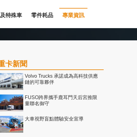
及特殊車
零件耗品
專業資訊
重卡新聞
Volvo Trucks 承諾成為高科技供應
鏈的可靠夥伴
FUSO跨界攜手鹿耳門天后宮推限
量聯名御守
大車視野盲點體驗安全宣導