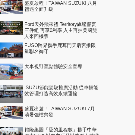
盛夏啟程！TAIWAN SUZUKI 八月
禮遇全面升級
Ford天外飛來禮 Territory旗艦響宴
三件組 再享0利率 入主再抽美國雙
人來回機票
FUSO跨界攜手鹿耳門天后宮推限
量聯名御守
大車視野盲點體驗安全宣導
ISUZU節能駕駛推廣活動 從車輛能
效管理打造高效永續運輸
盛夏出遊！TAIWAN SUZUKI 7月
消暑強檔齊發
裕隆集團「愛的里程數」攜手中華