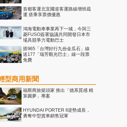
首都客運北宜國道客運路線增班疏
運 搭乘享票價優惠
鴻海電動車事業再下一城，今與三
菱FUSO簽署協議共同開發日本市
場具競爭力電動巴士
搭965「台灣好行九份金瓜石」線
送177「瑞芳觀光巴士」線一段票
免費
輕型商用新聞
福斯商旅挺頭家 推出「德系質感 精
算圓夢」專案
HYUNDAI PORTER II逆勢成長，
勇奪中型貨車銷售冠軍