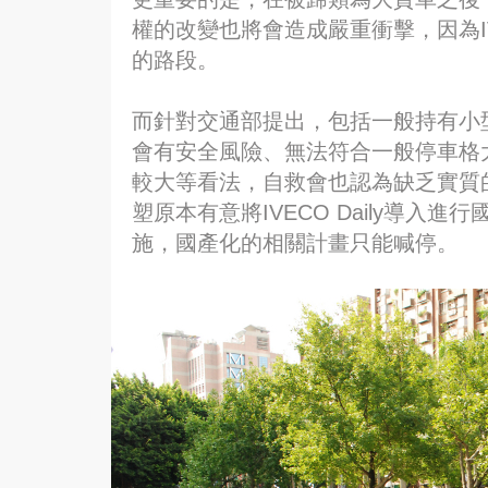
權的改變也將會造成嚴重衝擊，因為I
的路段。
而針對交通部提出，包括一般持有小
會有安全風險、無法符合一般停車格
較大等看法，自救會也認為缺乏實質
塑原本有意將IVECO Daily導
施，國產化的相關計畫只能喊停。