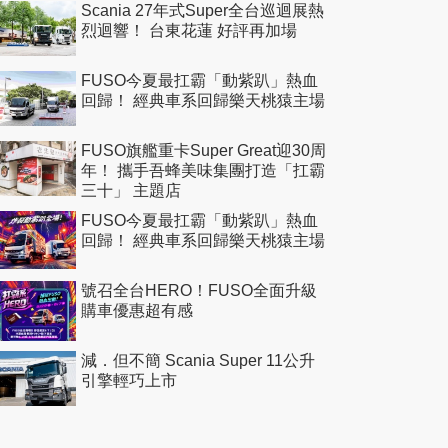
Scania 27年式Super全台巡迴展熱
烈迴響！ 台東花蓮 好評再加場
FUSO今夏最扛霸「動紫趴」熱血
回歸！ 經典車系回歸樂天桃猿主場
FUSO旗艦重卡Super Great迎30周
年！ 攜手吾蜂美味集團打造「扛霸
三十」 主題店
FUSO今夏最扛霸「動紫趴」熱血
回歸！ 經典車系回歸樂天桃猿主場
號召全台HERO！FUSO全面升級
購車優惠超有感
減．但不簡 Scania Super 11公升
引擎輕巧上市