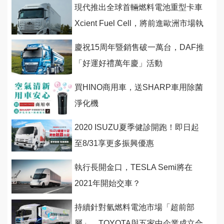
現代推出全球首輛燃料電池重型卡車
Xcient Fuel Cell，將前進歐洲市場執
行商業任務
慶祝15周年暨銷售破一萬台，DAF推
「好運好禮萬年慶」活動
買HINO商用車，送SHARP車用除菌
淨化機
2020 ISUZU夏季健診開跑！即日起
至8/31享更多振興優惠
執行長開金口，TESLA Semi將在
2021年開始交車？
持續針對氫燃料電池市場「超前部
屬」，TOYOTA與五家中企業成立合