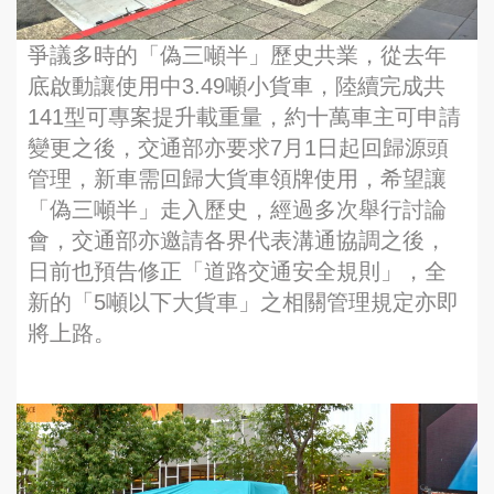
爭議多時的「偽三噸半」歷史共業，從去年
底啟動讓使用中3.49噸小貨車，陸續完成共
141型可專案提升載重量，約十萬車主可申請
變更之後，交通部亦要求7月1日起回歸源頭
管理，新車需回歸大貨車領牌使用，希望讓
「偽三噸半」走入歷史，經過多次舉行討論
會，交通部亦邀請各界代表溝通協調之後，
日前也預告修正「道路交通安全規則」，全
新的「5噸以下大貨車」之相關管理規定亦即
將上路。