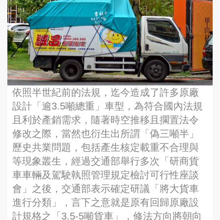
依照半世紀前的法規，迄今造成了許多原廠
設計「逾3.5噸總重」車型，為符合國內法規
且利於產銷需求，隨著時空推移且擱置法令
修改之際，當然也衍生出所謂「偽三噸半」
歷史共業問題，包括產生核定載重不合理與
等現象叢生，經過交通部舉行多次「研商貨
車車輛及駕駛執照管理規定檢討可行性座談
會」之後，交通部表示確定研議「將大貨車
進行分類」，言下之意就是原有回歸原廠設
計規格之「3.5-5噸貨車」，修法方向將朝向