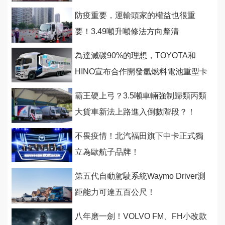
防疫重要，運輸頭家的權益也很重
要！3.49噸升噸修法方向釐清
為達減碳90%的理想，TOYOTA和
HINO宣布合作開發氫燃料電池重型卡
車
霸王硬上弓？3.5噸車輛強制歸類丙類
大貨車新法上路進入倒數階段？！
不畏疫情！北汽福田旗下中卡正式獨
立為歐航子品牌！
第五代自動駕駛系統Waymo Driver測
距能力可達五百公尺！
八年磨一劍！VOLVO FM、FH小改款