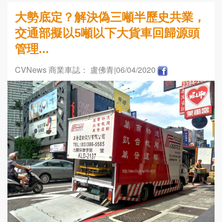
大勢底定？解決偽三噸半歷史共業，
交通部擬以5噸以下大貨車回歸源頭
管理...
CVNews 商業車誌： 盧佛青
|06/04/2020