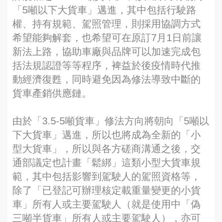
「5噸以下大貨車」邁進，其中包括行駛路
權、持有規範、駕照管理，則採用協調方式
希望能夠解套，也希望可在原訂7月1日前讓
新法上路，協助車廠與品牌可以加速完成包
括法規認證等等程序，裨益於後疫情時代推
動經濟復甦，同時避免因為修法導致中斷的
貨車產銷供應鏈。
由於「3.5-5噸貨車」修法方向將朝向「5噸以
下大貨車」邁進，所以也將成為全新的「小
型大貨車」，所以與各方磋商溝通之後，交
通部議定也計畫「鬆綁」這類小型大貨車規
範，其中包括影響到駕駛人的駕照資格等，
除了「已登記可辦理核定載重量變更的小貨
車」所有人或主要駕駛人（就是使用中「偽
三噸半貨車」所有人或主要駕駛人），亦可