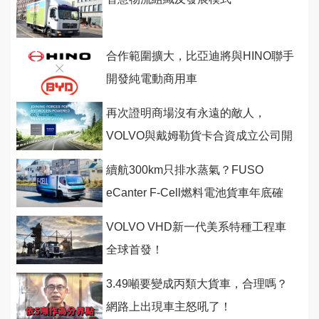
合作範圍擴大，比亞迪將與HINO聯手
開發純電動商用車
再次證明商場沒有永遠的敵人，
VOLVO與戴姆勒貨卡合資成立公司開
發重型商車燃料電池
續航300km只排水蒸氣？FUSO
eCanter F-Cell燃料電池貨車年底確
定量產！
VOLVO VHD新一代美系特種工程車
全球首發！
3.49噸要變成丙類大貨車，合理嗎？
網路上出現車主怒吼了！