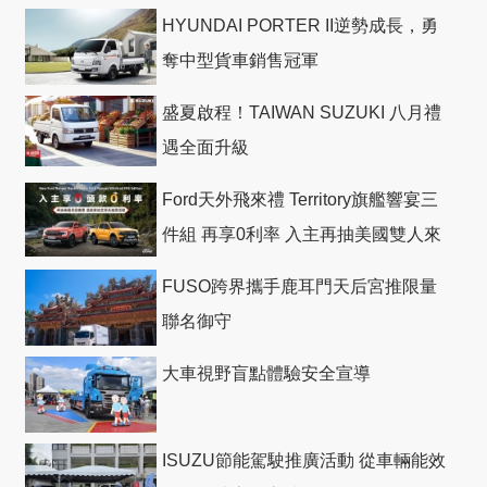
HYUNDAI PORTER II逆勢成長，勇
奪中型貨車銷售冠軍
盛夏啟程！TAIWAN SUZUKI 八月禮
遇全面升級
Ford天外飛來禮 Territory旗艦響宴三
件組 再享0利率 入主再抽美國雙人來
回機票
FUSO跨界攜手鹿耳門天后宮推限量
聯名御守
大車視野盲點體驗安全宣導
ISUZU節能駕駛推廣活動 從車輛能效