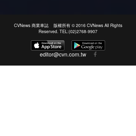
CVNews 商業車誌 版權所有 © 2016 CVNews All Rights
Reserved. TEL:(02)2768-9907
editor@cvn.com.tw