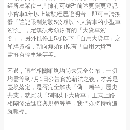
經所屬單位出具擁有可辦理前述更變更登記
小貨車1年以上駕駛經歷證明者，即可申請換
發「註記限制駕駛5公噸以下大貨車的小型車
駕照」，定無須考領原有的「大貨車駕
照」，另外也修正5噸以下「自用大貨車」之
領牌資格，朝向無須如原有「自用大貨車」
需擁有停車場等等。
不過，這些相關細則均尚未完全公布，一切
均需等到7月1日公告實施新法之後，才算是
塵埃落定，是否完全解決「偽三噸半」歷史
共業，就此以「5噸以下大貨車」正式上路，
相關修法進度與規範等等，我們亦將持續追
蹤報導。