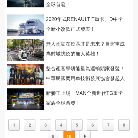
全球首發！
2020年式RENAULT T重卡、D中卡
全新小改款正式發表！
無人駕駛在疫區才是未來？自駕車成
為封城抗疫的無人英雄！
整合產官學研能量為運輸頭家發聲！
中華民國商用車技術發展協會發起人
籌備會首度舉行
新獅王上場！MAN全新世代TG重卡
家族全球首發！
1
2
3
4
5
6
7
8
9
10