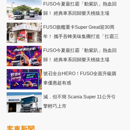
FUSO今夏最扛霸「動紫趴」熱血回
歸！ 經典車系回歸樂天桃猿主場
FUSO旗艦重卡Super Great迎30周
年！ 攜手吾蜂美味集團打造「扛霸三
十」 主題店
FUSO今夏最扛霸「動紫趴」熱血回
歸！ 經典車系回歸樂天桃猿主場
號召全台HERO！FUSO全面升級購
車優惠超有感
減．但不簡 Scania Super 11公升引
擎輕巧上市
客車新聞