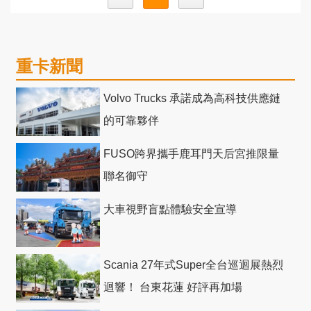
重卡新聞
Volvo Trucks 承諾成為高科技供應鏈
的可靠夥伴
FUSO跨界攜手鹿耳門天后宮推限量
聯名御守
大車視野盲點體驗安全宣導
Scania 27年式Super全台巡迴展熱烈
迴響！ 台東花蓮 好評再加場