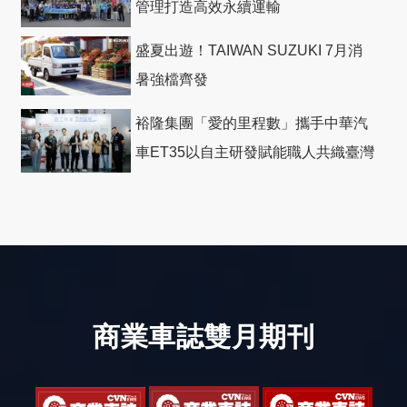
管理打造高效永續運輸
盛夏出遊！TAIWAN SUZUKI 7月消
暑強檔齊發
裕隆集團「愛的里程數」攜手中華汽
車ET35以自主研發賦能職人共織臺灣
社會善循環
商業車誌雙月期刊