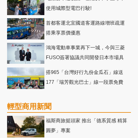
使用城際型電巴行駛!
首都客運北宜國道客運路線增班疏運
搭乘享票價優惠
鴻海電動車事業再下一城，今與三菱
FUSO簽署協議共同開發日本市場具
競爭力電動巴士
搭965「台灣好行九份金瓜石」線送
177「瑞芳觀光巴士」線一段票免費
輕型商用新聞
福斯商旅挺頭家 推出「德系質感 精算
圓夢」專案