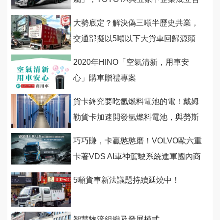
資企業
大勢底定？解決偽三噸半歷史共業，
交通部擬以5噸以下大貨車回歸源頭
管理...
2020年HINO「空氣清新，用車安
心」購車贈禮專案
貨卡終究要吃氫燃料電池的電！戴姆
勒貨卡加速開發氫燃料電池，與勞斯
萊斯建構氫燃料發電系統
巧巧賺，卡贏憨憨磨！VOLVO歐六重
卡著VDS AI車神駕駛系統進軍國內商
業車壇！
5噸貨車新法議題持續延燒中！
智慧物流組織及發展模式