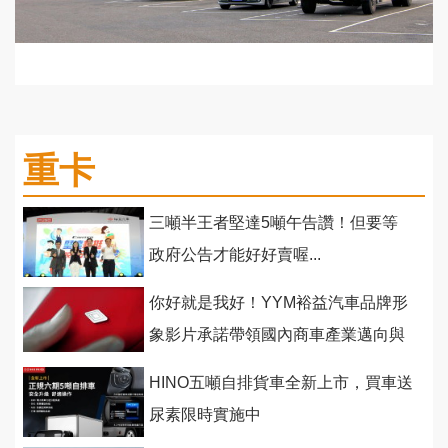
重卡
三噸半王者堅達5噸午告讚！但要等
政府公告才能好好賣喔...
你好就是我好！YYM裕益汽車品牌形
象影片承諾帶領國內商車產業邁向與
國 際同步新境界！
HINO五噸自排貨車全新上市，買車送
尿素限時實施中