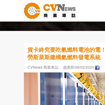
貨卡終究要吃氫燃料電池的電
勞斯萊斯建構氫燃料發電系統
CVNews 商業車誌： 趙惠群
|06/02/2020