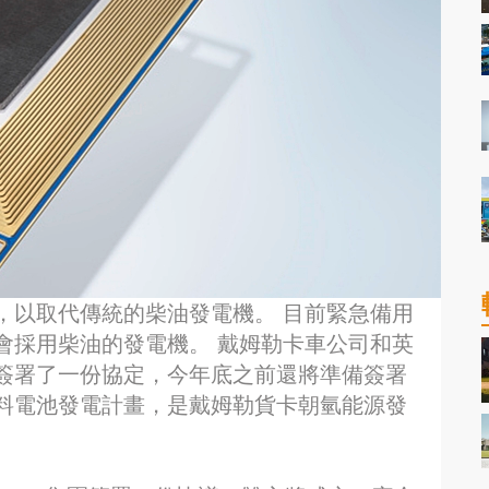
，以取代傳統的柴油發電機。 目前緊急備用
會採用柴油的發電機。 戴姆勒卡車公司和英
簽署了一份協定，今年底之前還將準備簽署
料電池發電計畫，是戴姆勒貨卡朝氫能源發