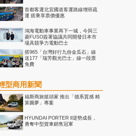
首都客運北宜國道客運路線增班疏
運 搭乘享票價優惠
鴻海電動車事業再下一城，今與三
菱FUSO簽署協議共同開發日本市
場具競爭力電動巴士
搭965「台灣好行九份金瓜石」線
送177「瑞芳觀光巴士」線一段票
免費
輕型商用新聞
福斯商旅挺頭家 推出「德系質感 精
算圓夢」專案
HYUNDAI PORTER II逆勢成長，
勇奪中型貨車銷售冠軍