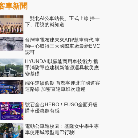
客車新聞
「雙北AI公車站長」正式上線 掃一
下、用說的就知道
台灣車電布建未來AI智慧車時代 車
輛中心取得三大國際車廠最新EMC
認可
HYUNDAI以氫能商用車技術力 攜
手消防單位建構新能源運具救災應
變基礎
端午連續假期 首都客運北宜國道客
運路線 加密直達車班次疏運
號召全台HERO！FUSO全面升級
購車優惠超有感
電動公車進校園：基隆女中學生專
車使用城際型電巴行駛!