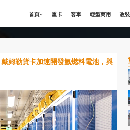
首頁
重卡
客車
輕型商用
改裝
！戴姆勒貨卡加速開發氫燃料電池，與