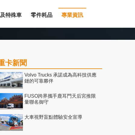
及特殊車
零件耗品
專業資訊
重卡新聞
Volvo Trucks 承諾成為高科技供應
鏈的可靠夥伴
FUSO跨界攜手鹿耳門天后宮推限
量聯名御守
大車視野盲點體驗安全宣導