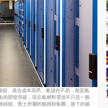
為終極綠能，過去成本高昂，氫儲存不易，都是氫
術的開發突破，現在氫燃料電池不只是一般
種綠能。賓士所屬的戴姆勒集團，旗下的戴