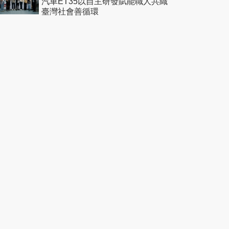
汽車ET35以自主研發賦能職人共織
臺灣社會善循環