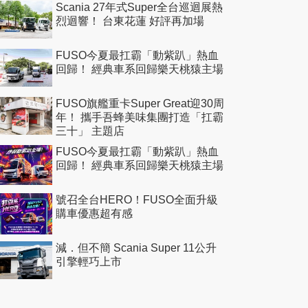
Scania 27年式Super全台巡迴展熱
烈迴響！ 台東花蓮 好評再加場
FUSO今夏最扛霸「動紫趴」熱血
回歸！ 經典車系回歸樂天桃猿主場
FUSO旗艦重卡Super Great迎30周
年！ 攜手吾蜂美味集團打造「扛霸
三十」 主題店
FUSO今夏最扛霸「動紫趴」熱血
回歸！ 經典車系回歸樂天桃猿主場
號召全台HERO！FUSO全面升級
購車優惠超有感
減．但不簡 Scania Super 11公升
引擎輕巧上市