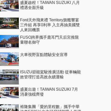
盛夏啟程！TAIWAN SUZUKI 八月
禮遇全面升級
Ford天外飛來禮 Territory旗艦響宴
三件組 再享0利率 入主再抽美國雙
人來回機票
FUSO跨界攜手鹿耳門天后宮推限
量聯名御守
大車視野盲點體驗安全宣導
ISUZU節能駕駛推廣活動 從車輛能
效管理打造高效永續運輸
盛夏出遊！TAIWAN SUZUKI 7月
消暑強檔齊發
裕隆集團「愛的里程數」攜手中華