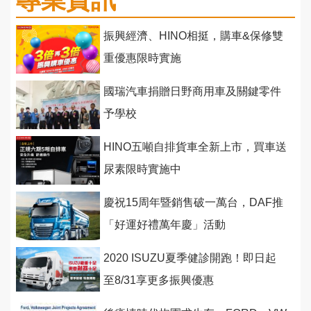
振興經濟、HINO相挺，購車&保修雙
重優惠限時實施
國瑞汽車捐贈日野商用車及關鍵零件
予學校
HINO五噸自排貨車全新上市，買車送
尿素限時實施中
慶祝15周年暨銷售破一萬台，DAF推
「好運好禮萬年慶」活動
2020 ISUZU夏季健診開跑！即日起
至8/31享更多振興優惠