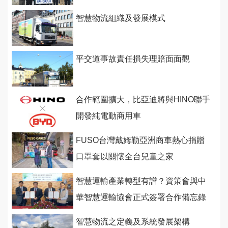
智慧物流組織及發展模式
平交道事故責任損失理賠面面觀
合作範圍擴大，比亞迪將與HINO聯手
開發純電動商用車
FUSO台灣戴姆勒亞洲商車熱心捐贈
口罩套以關懷全台兒童之家
智慧運輸產業轉型有譜？資策會與中
華智慧運輸協會正式簽署合作備忘錄
智慧物流之定義及系統發展架構