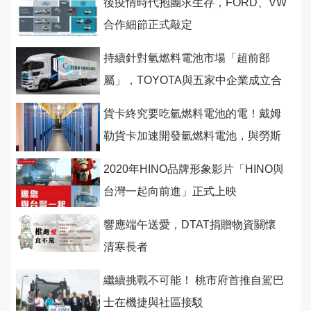
後疫情時代抱團求生存，FORD、VW
合作細節正式敲定
持續針對氫燃料電池市場「超前部
屬」，TOYOTA與五家中企業成立合
資企業
貨卡終究要吃氫燃料電池的電！戴姆
勒貨卡加速開發氫燃料電池，與勞斯
萊斯建構氫燃料發電系統
2020年HINO品牌形象影片「HINO與
台灣一起向前進」正式上映
響應端午送愛，DTAT捐贈物資關懷
清寒長者
繼續挑戰不可能！ 桃市府首推自駕巴
士在機捷與社區接駁