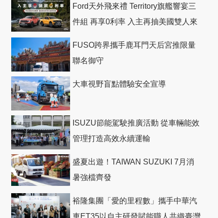
Ford天外飛來禮 Territory旗艦響宴三
件組 再享0利率 入主再抽美國雙人來
回機票
FUSO跨界攜手鹿耳門天后宮推限量
聯名御守
大車視野盲點體驗安全宣導
ISUZU節能駕駛推廣活動 從車輛能效
管理打造高效永續運輸
盛夏出遊！TAIWAN SUZUKI 7月消
暑強檔齊發
裕隆集團「愛的里程數」攜手中華汽
車ET35以自主研發賦能職人共織臺灣