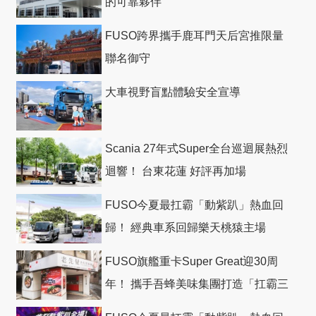
的可靠夥伴
FUSO跨界攜手鹿耳門天后宮推限量
聯名御守
大車視野盲點體驗安全宣導
Scania 27年式Super全台巡迴展熱烈
迴響！ 台東花蓮 好評再加場
FUSO今夏最扛霸「動紫趴」熱血回
歸！ 經典車系回歸樂天桃猿主場
FUSO旗艦重卡Super Great迎30周
年！ 攜手吾蜂美味集團打造「扛霸三
十」 主題店