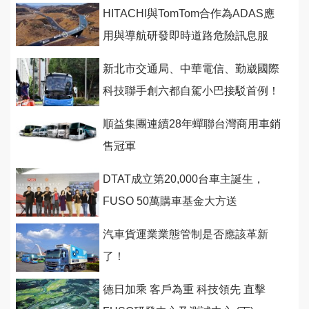
HITACHI與TomTom合作為ADAS應
用與導航研發即時道路危險訊息服
務！
新北市交通局、中華電信、勤崴國際
科技聯手創六都自駕小巴接駁首例！
順益集團連續28年蟬聯台灣商用車銷
售冠軍
DTAT成立第20,000台車主誕生，
FUSO 50萬購車基金大方送
汽車貨運業業態管制是否應該革新
了！
德日加乘 客戶為重 科技領先 直擊