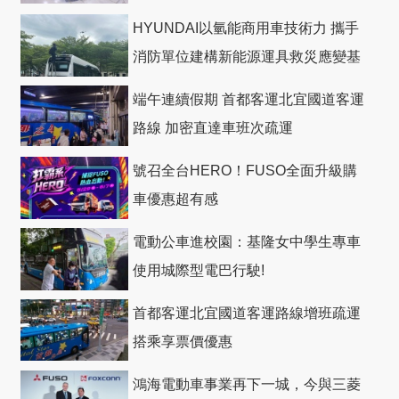
HYUNDAI以氫能商用車技術力 攜手
消防單位建構新能源運具救災應變基
礎
端午連續假期 首都客運北宜國道客運
路線 加密直達車班次疏運
號召全台HERO！FUSO全面升級購
車優惠超有感
電動公車進校園：基隆女中學生專車
使用城際型電巴行駛!
首都客運北宜國道客運路線增班疏運
搭乘享票價優惠
鴻海電動車事業再下一城，今與三菱