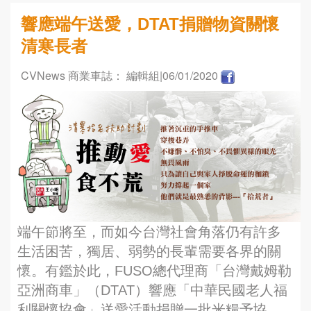
響應端午送愛，DTAT捐贈物資關懷
清寒長者
CVNews 商業車誌： 編輯組
|06/01/2020
端午節將至，而如今台灣社會角落仍有許多
生活困苦，獨居、弱勢的長輩需要各界的關
懷。有鑑於此，FUSO總代理商「台灣戴姆勒
亞洲商車」（DTAT）響應「中華民國老人福
利關懷協會」送愛活動捐贈一批米糧予協