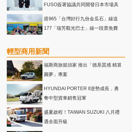
FUSO簽署協議共同開發日本市場具
競爭力電動巴士
搭965「台灣好行九份金瓜石」線送
177「瑞芳觀光巴士」線一段票免費
輕型商用新聞
福斯商旅挺頭家 推出「德系質感 精算
圓夢」專案
HYUNDAI PORTER II逆勢成長，勇
奪中型貨車銷售冠軍
盛夏啟程！TAIWAN SUZUKI 八月禮
遇全面升級