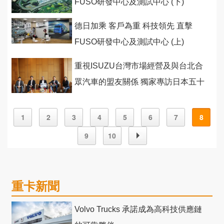
FUSO研發中心及測試中心 (下)
德日加乘 客戶為重 科技領先 直擊
FUSO研發中心及測試中心 (上)
重視ISUZU台灣市場經營及與台北合
眾汽車的盟友關係 獨家專訪日本五十
鈴執行董事新島靖之
1
2
3
4
5
6
7
8
9
10
重卡新聞
Volvo Trucks 承諾成為高科技供應鏈