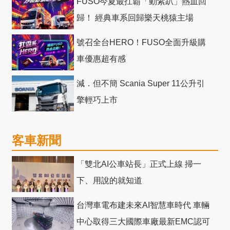
FUSO今夏最扛霸「動紫趴」熱血回
歸！ 經典車系回歸樂天桃猿主場
號召全台HERO！FUSO全面升級購
車優惠超有感
減．但不簡 Scania Super 11公升引
擎輕巧上市
客車新聞
「雙北AI公車站長」正式上線 掃一
下、用說的就知道
台灣車電布建未來AI智慧車時代 車輛
中心取得三大國際車廠最新EMC認可