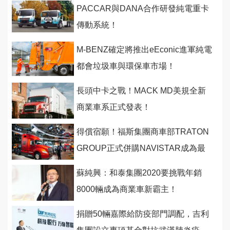
PACCAR與DANA合作研發純電重卡
傳動系統！
M-BENZ確定將推出eEconic進軍純電
都會垃圾車與環保車市場！
長頭中卡之戰！MACK MD美規全新
商業車系正式發表！
得償宿願！福斯集團商車部TRATON
GROUP正式併購NAVISTAR成為最
大股東 ！
蘇純興：和泰集團2020要挑戰年銷
8000輛成為商業車新霸主！
捐贈50輛嘉際給防疫部門調配，吉利