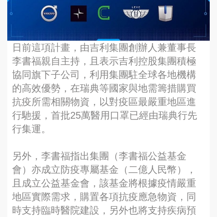
日前這項計畫，由吉利集團創辦人兼董事長
李書福親自主持，且表示吉利控股集團積極
協同旗下子公司，利用集團駐全球各地機構
的高效優勢，在瑞典等國家與地需籌措購買
抗疫所需相關物資，以對疫區最嚴重地區進
行馳援，首批25萬醫用口罩已經由瑞典行先
行集運。
另外，李書福指出集團（李書福公益基金
會）亦成立防疫專屬基金（二億人民幣），
且成立公益基金會，該基金將根據疫情嚴重
地區實際需求，購置各項抗疫應急物資，同
時支持臨時醫院建設，另外也將支持疾病預