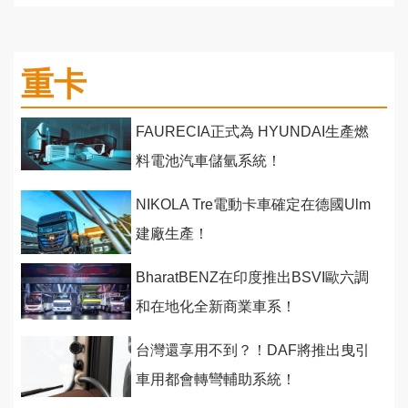
重卡
FAURECIA正式為 HYUNDAI生產燃
料電池汽車儲氫系統！
NIKOLA Tre電動卡車確定在德國Ulm
建廠生產！
BharatBENZ在印度推出BSVI歐六調
和在地化全新商業車系！
台灣還享用不到？！DAF將推出曳引
車用都會轉彎輔助系統！