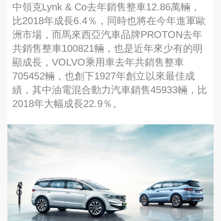
中領克Lynk & Co去年銷售整車12.86萬輛，
比2018年成長6.4％，同時也將在今年進軍歐
洲市場，而馬來西亞汽車品牌PROTON去年
共銷售整車100821輛，也是近年來少有的明
顯成長，VOLVO乘用車去年共銷售整車
705452輛，也創下1927年創立以來最佳成
績，其中油電混合動力汽車銷售45933輛，比
2018年大幅成長22.9％。