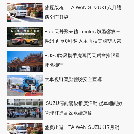
盛夏啟程！TAIWAN SUZUKI 八月禮
遇全面升級
Ford天外飛來禮 Territory旗艦響宴三
件組 再享0利率 入主再抽美國雙人來
回機票
FUSO跨界攜手鹿耳門天后宮推限量
聯名御守
大車視野盲點體驗安全宣導
ISUZU節能駕駛推廣活動 從車輛能效
管理打造高效永續運輸
盛夏出遊！TAIWAN SUZUKI 7月消