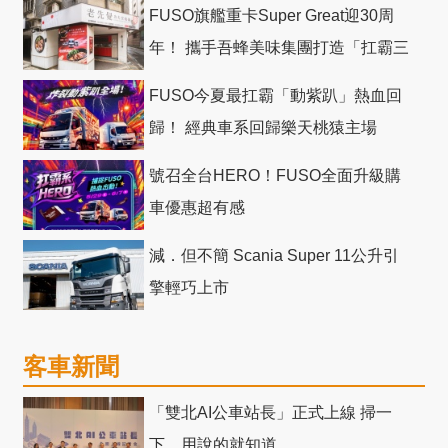
FUSO旗艦重卡Super Great迎30周
年！ 攜手吾蜂美味集團打造「扛霸三
十」 主題店
FUSO今夏最扛霸「動紫趴」熱血回
歸！ 經典車系回歸樂天桃猿主場
號召全台HERO！FUSO全面升級購
車優惠超有感
減．但不簡 Scania Super 11公升引
擎輕巧上市
客車新聞
「雙北AI公車站長」正式上線 掃一
下、用說的就知道