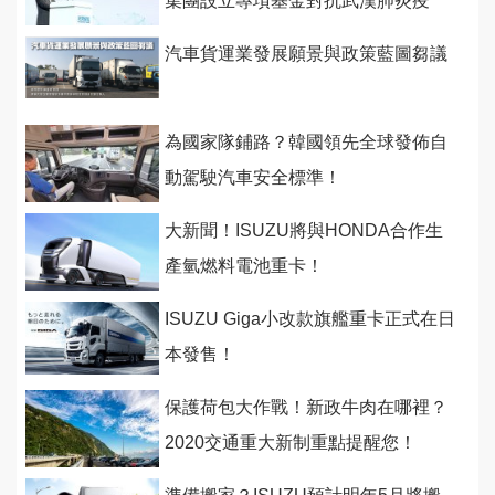
集團設立專項基金對抗武漢肺炎疫
情！
汽車貨運業發展願景與政策藍圖芻議
為國家隊鋪路？韓國領先全球發佈自
動駕駛汽車安全標準！
大新聞！ISUZU將與HONDA合作生
產氫燃料電池重卡！
ISUZU Giga小改款旗艦重卡正式在日
本發售！
保護荷包大作戰！新政牛肉在哪裡？
2020交通重大新制重點提醒您！