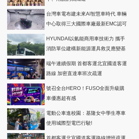
台灣車電布建未來AI智慧車時代 車輛
中心取得三大國際車廠最新EMC認可
HYUNDAI以氫能商用車技術力 攜手
消防單位建構新能源運具救災應變基
礎
端午連續假期 首都客運北宜國道客運
路線 加密直達車班次疏運
號召全台HERO！FUSO全面升級購
車優惠超有感
電動公車進校園：基隆女中學生專車
使用城際型電巴行駛!
首都客運北宜國道客運路線增班疏運