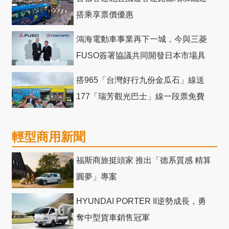
搭乘享票價優惠
鴻海電動車事業再下一城，今與三菱
FUSO簽署協議共同開發日本市場具
競爭力電動巴士
搭965「台灣好行九份金瓜石」線送
177「瑞芳觀光巴士」線一段票免費
輕型商用新聞
福斯商旅挺頭家 推出「德系質感 精算
圓夢」專案
HYUNDAI PORTER II逆勢成長，勇
奪中型貨車銷售冠軍