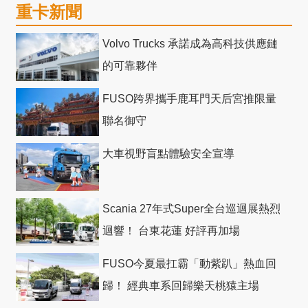
重卡新聞
Volvo Trucks 承諾成為高科技供應鏈
的可靠夥伴
FUSO跨界攜手鹿耳門天后宮推限量
聯名御守
大車視野盲點體驗安全宣導
Scania 27年式Super全台巡迴展熱烈
迴響！ 台東花蓮 好評再加場
FUSO今夏最扛霸「動紫趴」熱血回
歸！ 經典車系回歸樂天桃猿主場