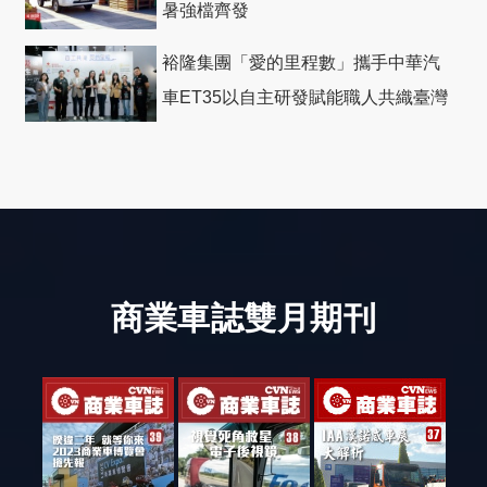
暑強檔齊發
裕隆集團「愛的里程數」攜手中華汽
車ET35以自主研發賦能職人共織臺灣
社會善循環
商業車誌雙月期刊