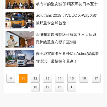
眾汽車的盟友關係 獨家專訪日本五十
鈴執行董事新島靖之
Solutrans 2019：IVECO X-Way大改
越野重卡全球首發！
3.49噸陳舊法規終可解套？三大日系
品牌總重宣布提升至5噸！
賓士純電重卡M-BENZ eActros完成階
段測試，最快後年量產！
11
12
13
14
15
16
17
18
19
20