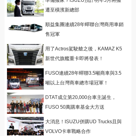
準備搬家？ISUZU預計明年5月將搬
遷至橫濱新總部
順益集團連續28年蟬聯台灣商用車銷
售冠軍
用了Actros駕駛艙之後，KAMAZ K5
新世代旗艦重卡即將發表！
FUSO連續28年蟬聯3.5噸商車與3.5
噸以上台灣商車總市場冠軍！
DTAT成立第20,000台車主誕生，
FUSO 50萬購車基金大方送
大消息！ISUZU併購UD Trucks且與
VOLVO卡車戰略合作