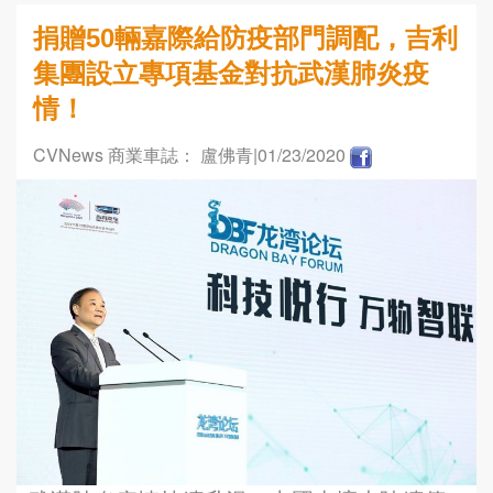
捐贈50輛嘉際給防疫部門調配，吉利
集團設立專項基金對抗武漢肺炎疫
情！
CVNews 商業車誌： 盧佛青
|01/23/2020