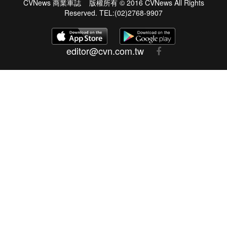
CVNews 商業車誌 版權所有 © 2016 CVNews All Rights
Reserved. TEL:(02)2768-9907
editor@cvn.com.tw