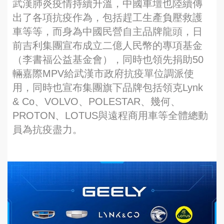
武漢肺炎疫情持續升溫，中國車壇也陸續傳
出了各項抗疫作為，包括趕工生產負壓救護
車等等，而身為中國民營自主品牌龍頭，日
前吉利集團宣布成立二億人民幣的專項基金
（李書福公益基金會），同時也領先捐助50
輛嘉際MPV給武漢市政府抗疫單位調派使
用，同時也宣布集團旗下品牌包括領克Lynk
& Co、VOLVO、POLESTAR、幾何、
PROTON、LOTUS與遠程商用車等全體總動
員為抗疫盡力。