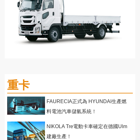
重卡
FAURECIA正式為 HYUNDAI生產燃
料電池汽車儲氫系統！
NIKOLA Tre電動卡車確定在德國Ulm
建廠生產！