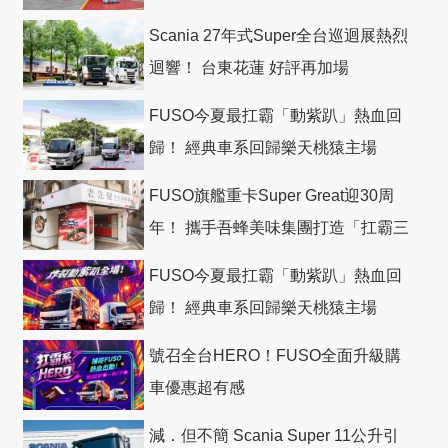
Scania 27年式Super全台巡迴展熱烈
迴響！ 台東花蓮 好評再加場
FUSO今夏最扛霸「動紫趴」熱血回
歸！ 經典車系回歸樂天桃猿主場
FUSO旗艦重卡Super Great迎30周
年！ 攜手吾蜂美味集團打造「扛霸三
十」 主題店
FUSO今夏最扛霸「動紫趴」熱血回
歸！ 經典車系回歸樂天桃猿主場
號召全台HERO！FUSO全面升級購
車優惠超有感
減．但不簡 Scania Super 11公升引