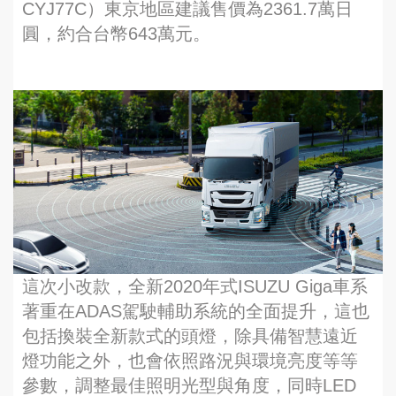
CYJ77C）東京地區建議售價為2361.7萬日
圓，約合台幣643萬元。
這次小改款，全新2020年式ISUZU Giga車系
著重在ADAS駕駛輔助系統的全面提升，這也
包括換裝全新款式的頭燈，除具備智慧遠近
燈功能之外，也會依照路況與環境亮度等等
參數，調整最佳照明光型與角度，同時LED