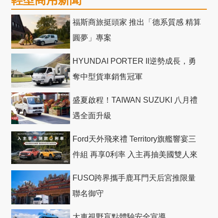
福斯商旅挺頭家 推出「德系質感 精算
圓夢」專案
HYUNDAI PORTER II逆勢成長，勇
奪中型貨車銷售冠軍
盛夏啟程！TAIWAN SUZUKI 八月禮
遇全面升級
Ford天外飛來禮 Territory旗艦響宴三
件組 再享0利率 入主再抽美國雙人來
回機票
FUSO跨界攜手鹿耳門天后宮推限量
聯名御守
大車視野盲點體驗安全宣導