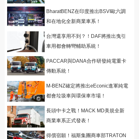
BharatBENZ在印度推出BSVI歐六調
和在地化全新商業車系！
台灣還享用不到？！DAF將推出曳引
車用都會轉彎輔助系統！
PACCAR與DANA合作研發純電重卡
傳動系統！
M-BENZ確定將推出eEconic進軍純電
都會垃圾車與環保車市場！
長頭中卡之戰！MACK MD美規全新
商業車系正式發表！
得償宿願！福斯集團商車部TRATON