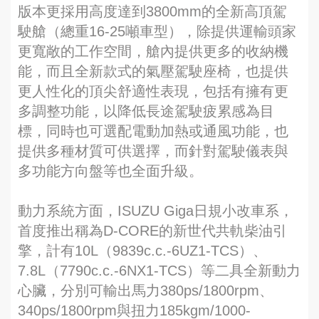
版本更採用高度達到3800mm的全新高頂駕
駛艙（總重16-25噸車型），除提供運輸頭家
更寬敞的工作空間，艙內提供更多的收納機
能，而且全新款式的氣壓駕駛座椅，也提供
更人性化的頂尖舒適性表現，包括有擁有更
多調整功能，以降低長途駕駛疲累感為目
標，同時也可選配電動加熱或通風功能，也
提供多種材質可供選擇，而針對駕駛儀表與
多功能方向盤等也全面升級。
動力系統方面，ISUZU Giga日規小改車系，
首度推出稱為D-CORE的新世代共軌柴油引
擎，計有10L（9839c.c.-6UZ1-TCS）、
7.8L（7790c.c.-6NX1-TCS）等二具全新動力
心臟，分別可輸出馬力380ps/1800rpm、
340ps/1800rpm與扭力185kgm/1000-