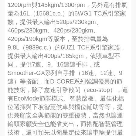
1200rpm與145kgm/1300rpm，另外還有排氣
量為16L（15681c.c.）的6WG1-TC系引擎家
族，提供最大輸出520ps/230kgm、
460ps/230kgm、420ps/230gkm、
420ps/190kgm等版本，至於排氣量為
9.8L（9839c.c.）的6UZ1-TCH系引擎家族，
提供最大輸出400ps/185kgm，依照車型不
同，提供7速、9、16速速手排，或
Smoother-GX系列自手排（16速、12速、9
速）等搭配，而D-CORE系列強調優異的節
能技術，除了怠速引擎啟閉（eco-stop），還
有EcoMode節能模式、智慧踏板、最佳化檔
位選擇與下坡智慧煞車與檔位輔助等等，提
供兼顧安全與節能的雙重優勢，當然也讓運
輸頭家顧安全也能省支出，而搭配智慧管理
技術，還可預先以衛星定位來讓車輛提供最