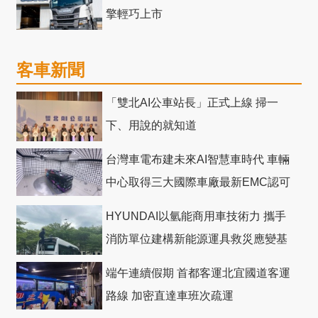
擎輕巧上市
客車新聞
「雙北AI公車站長」正式上線 掃一
下、用說的就知道
台灣車電布建未來AI智慧車時代 車輛
中心取得三大國際車廠最新EMC認可
HYUNDAI以氫能商用車技術力 攜手
消防單位建構新能源運具救災應變基
礎
端午連續假期 首都客運北宜國道客運
路線 加密直達車班次疏運