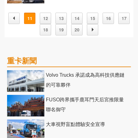
11
12
13
14
15
16
17
18
19
20
重卡新聞
Volvo Trucks 承諾成為高科技供應鏈
的可靠夥伴
FUSO跨界攜手鹿耳門天后宮推限量
聯名御守
大車視野盲點體驗安全宣導