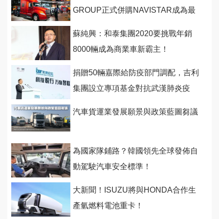
GROUP正式併購NAVISTAR成為最
大股東 ！
蘇純興：和泰集團2020要挑戰年銷
8000輛成為商業車新霸主！
捐贈50輛嘉際給防疫部門調配，吉利
集團設立專項基金對抗武漢肺炎疫
情！
汽車貨運業發展願景與政策藍圖芻議
為國家隊鋪路？韓國領先全球發佈自
動駕駛汽車安全標準！
大新聞！ISUZU將與HONDA合作生
產氫燃料電池重卡！