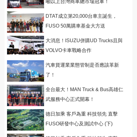
噸以上台灣商車總市場冠軍！
DTAT成立第20,000台車主誕生，
FUSO 50萬購車基金大方送
大消息！ISUZU併購UD Trucks且與
VOLVO卡車戰略合作
汽車貨運業業態管制是否應該革新
了！
全台最大！MAN Truck & Bus高雄仁
武服務中心正式開幕！
德日加乘 客戶為重 科技領先 直擊
FUSO研發中心及測試中心 (下)