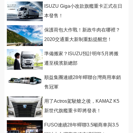
ISUZU Giga小改款旗艦重卡正式在日
本發售！
保護荷包大作戰！新政牛肉在哪裡？
2020交通重大新制重點提醒您！
準備搬家？ISUZU預計明年5月將搬
遷至橫濱新總部
順益集團連續28年蟬聯台灣商用車銷
售冠軍
用了Actros駕駛艙之後，KAMAZ K5
新世代旗艦重卡即將發表！
FUSO連續28年蟬聯3.5噸商車與3.5