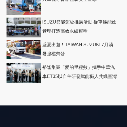
ISUZU節能駕駛推廣活動 從車輛能效
管理打造高效永續運輸
盛夏出遊！TAIWAN SUZUKI 7月消
暑強檔齊發
裕隆集團「愛的里程數」攜手中華汽
車ET35以自主研發賦能職人共織臺灣
社會善循環