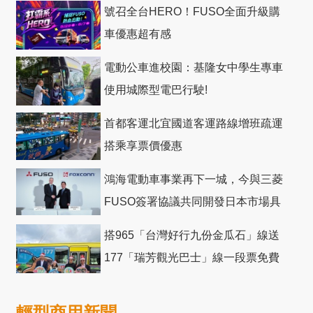
號召全台HERO！FUSO全面升級購
車優惠超有感
電動公車進校園：基隆女中學生專車
使用城際型電巴行駛!
首都客運北宜國道客運路線增班疏運
搭乘享票價優惠
鴻海電動車事業再下一城，今與三菱
FUSO簽署協議共同開發日本市場具
競爭力電動巴士
搭965「台灣好行九份金瓜石」線送
177「瑞芳觀光巴士」線一段票免費
輕型商用新聞