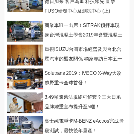
德日加乘 客戶為重 科技領先 直擊
FUSO研發中心及測試中心 (上)
商業車唯一出席！SITRAK預拌車現
身台灣混凝土學會2019年會暨混凝土
工程研討會
重視ISUZU台灣市場經營及與台北合
眾汽車的盟友關係 獨家專訪日本五十
鈴執行董事新島靖之
Solutrans 2019：IVECO X-Way大改
越野重卡全球首發！
3.49噸陳舊法規終可解套？三大日系
品牌總重宣布提升至5噸！
賓士純電重卡M-BENZ eActros完成階
段測試，最快後年量產！