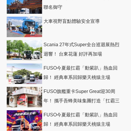
聯名御守
大車視野盲點體驗安全宣導
Scania 27年式Super全台巡迴展熱烈
迴響！ 台東花蓮 好評再加場
FUSO今夏最扛霸「動紫趴」熱血回
歸！ 經典車系回歸樂天桃猿主場
FUSO旗艦重卡Super Great迎30周
年！ 攜手吾蜂美味集團打造「扛霸三
十」 主題店
FUSO今夏最扛霸「動紫趴」熱血回
歸！ 經典車系回歸樂天桃猿主場