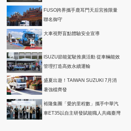
回機票
FUSO跨界攜手鹿耳門天后宮推限量
聯名御守
大車視野盲點體驗安全宣導
ISUZU節能駕駛推廣活動 從車輛能效
管理打造高效永續運輸
盛夏出遊！TAIWAN SUZUKI 7月消
暑強檔齊發
裕隆集團「愛的里程數」攜手中華汽
車ET35以自主研發賦能職人共織臺灣
社會善循環