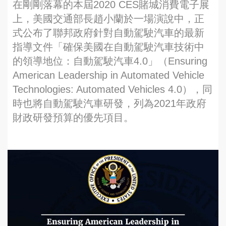
在剛剛落幕的本屆2020 CES賭城消費電子展
上，美國交通部長趙小蘭於一場演說中，正
式公布了聯邦政府針對自動駕駛汽車的最新
指導文件「確保美國在自動駕駛汽車技術中
的領導地位：自動駕駛汽車4.0」（Ensuring
American Leadership in Automated Vehicle
Technologies: Automated Vehicles 4.0），同
時也將自動駕駛汽車研發，列為2021年政府
財政研發預算的優先項目。