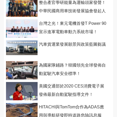
整合產官學研能量為運輸頭家發聲！
中華民國商用車技術發展協會發起人
籌備會首度舉行
台灣之光！東元電機首發T Power 90
宣示進軍電動車動力系統市場！
汽車貨運業發展願景與政策藍圖芻議
為國家隊鋪路？韓國領先全球發佈自
動駕駛汽車安全標準！
美國交通部於2020 CES消費電子展
發佈最新自動駕駛指導文件！
HITACHI與TomTom合作為ADAS應
用與導航研發即時道路危險訊息服