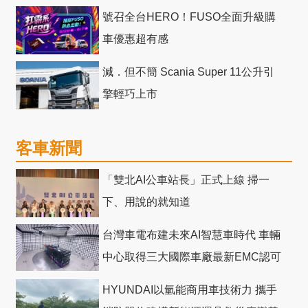
號召全台HERO！FUSO全面升級購
車優惠超有感
減．但不簡 Scania Super 11公升引
擎輕巧上市
客車新聞
「雙北AI公車站長」正式上線 掃一
下、用說的就知道
台灣車電布建未來AI智慧車時代 車輛
中心取得三大國際車廠最新EMC認可
HYUNDAI以氫能商用車技術力 攜手