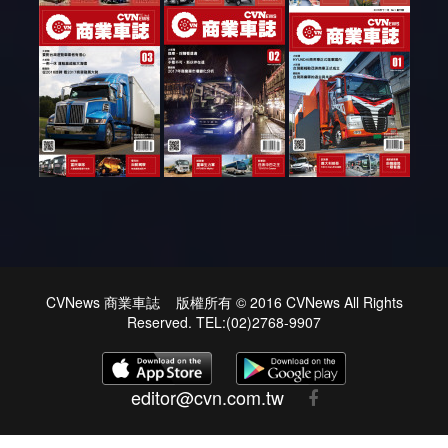
CVNews 商業車誌 版權所有 © 2016 CVNews All Rights
Reserved. TEL:(02)2768-9907
editor@cvn.com.tw