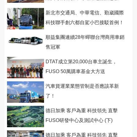
務！
新北市交通局、中華電信、勤崴國際
科技聯手創六都自駕小巴接駁首例！
順益集團連續28年蟬聯台灣商用車銷
售冠軍
DTAT成立第20,000台車主誕生，
FUSO 50萬購車基金大方送
汽車貨運業業態管制是否應該革新
了！
德日加乘 客戶為重 科技領先 直擊
FUSO研發中心及測試中心 (下)
德日加乘 客戶為重 科技領先 直擊