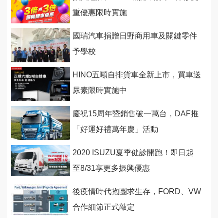
重優惠限時實施
國瑞汽車捐贈日野商用車及關鍵零件
予學校
HINO五噸自排貨車全新上市，買車送
尿素限時實施中
慶祝15周年暨銷售破一萬台，DAF推
「好運好禮萬年慶」活動
2020 ISUZU夏季健診開跑！即日起
至8/31享更多振興優惠
後疫情時代抱團求生存，FORD、VW
合作細節正式敲定