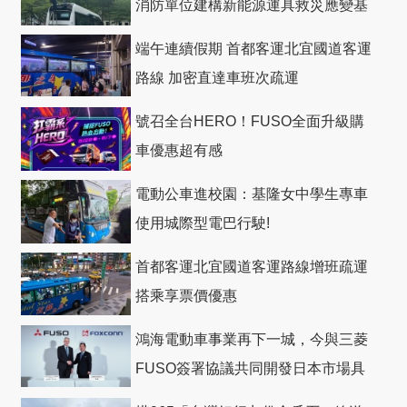
消防單位建構新能源運具救災應變基
礎
端午連續假期 首都客運北宜國道客運
路線 加密直達車班次疏運
號召全台HERO！FUSO全面升級購
車優惠超有感
電動公車進校園：基隆女中學生專車
使用城際型電巴行駛!
首都客運北宜國道客運路線增班疏運
搭乘享票價優惠
鴻海電動車事業再下一城，今與三菱
FUSO簽署協議共同開發日本市場具
競爭力電動巴士