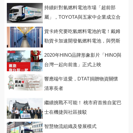
持續針對氫燃料電池市場「超前部
屬」，TOYOTA與五家中企業成立合
資企業
貨卡終究要吃氫燃料電池的電！戴姆
勒貨卡加速開發氫燃料電池，與勞斯
萊斯建構氫燃料發電系統
2020年HINO品牌形象影片「HINO與
台灣一起向前進」正式上映
響應端午送愛，DTAT捐贈物資關懷
清寒長者
繼續挑戰不可能！ 桃市府首推自駕巴
士在機捷與社區接駁
智慧物流組織及發展模式