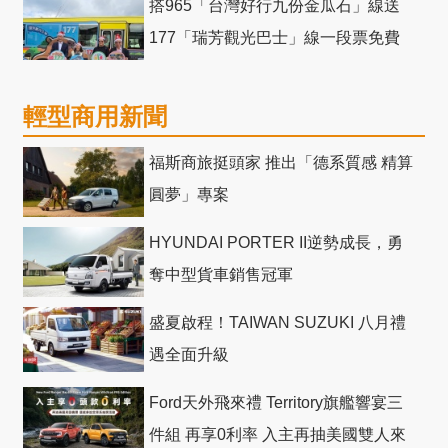
搭965「台灣好行九份金瓜石」線送
177「瑞芳觀光巴士」線一段票免費
輕型商用新聞
福斯商旅挺頭家 推出「德系質感 精算
圓夢」專案
HYUNDAI PORTER II逆勢成長，勇
奪中型貨車銷售冠軍
盛夏啟程！TAIWAN SUZUKI 八月禮
遇全面升級
Ford天外飛來禮 Territory旗艦響宴三
件組 再享0利率 入主再抽美國雙人來