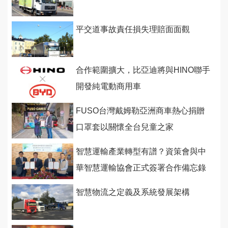
平交道事故責任損失理賠面面觀
合作範圍擴大，比亞迪將與HINO聯手
開發純電動商用車
FUSO台灣戴姆勒亞洲商車熱心捐贈
口罩套以關懷全台兒童之家
智慧運輸產業轉型有譜？資策會與中
華智慧運輸協會正式簽署合作備忘錄
智慧物流之定義及系統發展架構