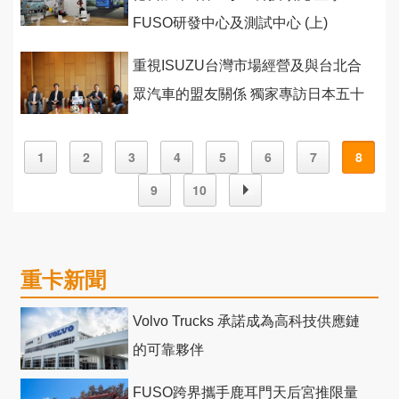
FUSO研發中心及測試中心 (上)
重視ISUZU台灣市場經營及與台北合
眾汽車的盟友關係 獨家專訪日本五十
鈴執行董事新島靖之
1
2
3
4
5
6
7
8
9
10
重卡新聞
Volvo Trucks 承諾成為高科技供應鏈
的可靠夥伴
FUSO跨界攜手鹿耳門天后宮推限量