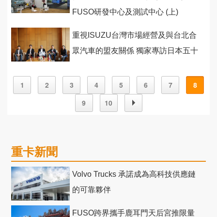
FUSO研發中心及測試中心 (上)
重視ISUZU台灣市場經營及與台北合
眾汽車的盟友關係 獨家專訪日本五十
鈴執行董事新島靖之
1
2
3
4
5
6
7
8
9
10
重卡新聞
Volvo Trucks 承諾成為高科技供應鏈
的可靠夥伴
FUSO跨界攜手鹿耳門天后宮推限量