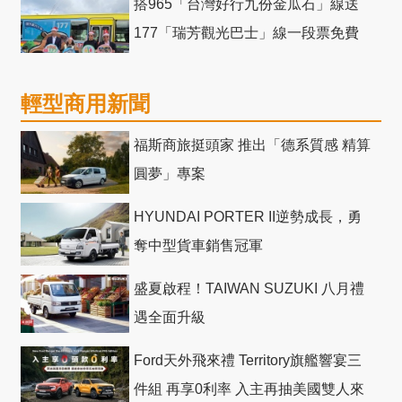
搭965「台灣好行九份金瓜石」線送
177「瑞芳觀光巴士」線一段票免費
輕型商用新聞
福斯商旅挺頭家 推出「德系質感 精算
圓夢」專案
HYUNDAI PORTER II逆勢成長，勇
奪中型貨車銷售冠軍
盛夏啟程！TAIWAN SUZUKI 八月禮
遇全面升級
Ford天外飛來禮 Territory旗艦響宴三
件組 再享0利率 入主再抽美國雙人來