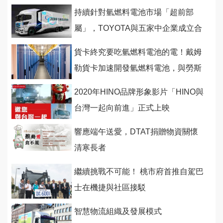
持續針對氫燃料電池市場「超前部
屬」，TOYOTA與五家中企業成立合
資企業
貨卡終究要吃氫燃料電池的電！戴姆
勒貨卡加速開發氫燃料電池，與勞斯
萊斯建構氫燃料發電系統
2020年HINO品牌形象影片「HINO與
台灣一起向前進」正式上映
響應端午送愛，DTAT捐贈物資關懷
清寒長者
繼續挑戰不可能！ 桃市府首推自駕巴
士在機捷與社區接駁
智慧物流組織及發展模式