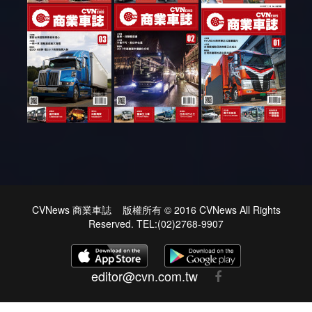
CVNews 商業車誌 版權所有 © 2016 CVNews All Rights
Reserved. TEL:(02)2768-9907
editor@cvn.com.tw