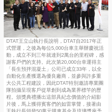
DTAT王立山執行長說明，DTAT自2017年正
式營運，之後為每位5,000台車主舉辦慶祝活
動，成立不到三年就達到2萬台的里程碑，感
謝客戶們的支持。此次第20,000台幸運得主
「長生預拌混凝土」公司已成立33年，以全
自動化生產獲選為優良廠商，並參與許多重
大公共工程建設，因此DTAT特別邀請專業團
隊拍攝呈現客戶從草創到成為業界標竿的歷
程。頒獎典禮播出這部具紀念價值的介紹影
片後，馬上獲得賓客們的如雷掌聲，接著由
王執行長頒發50萬元購車基金及琉璃獎座予