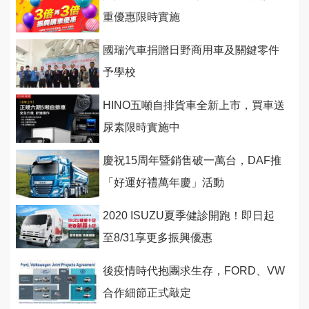
重優惠限時實施
國瑞汽車捐贈日野商用車及關鍵零件
予學校
HINO五噸自排貨車全新上市，買車送
尿素限時實施中
慶祝15周年暨銷售破一萬台，DAF推
「好運好禮萬年慶」活動
2020 ISUZU夏季健診開跑！即日起
至8/31享更多振興優惠
後疫情時代抱團求生存，FORD、VW
合作細節正式敲定