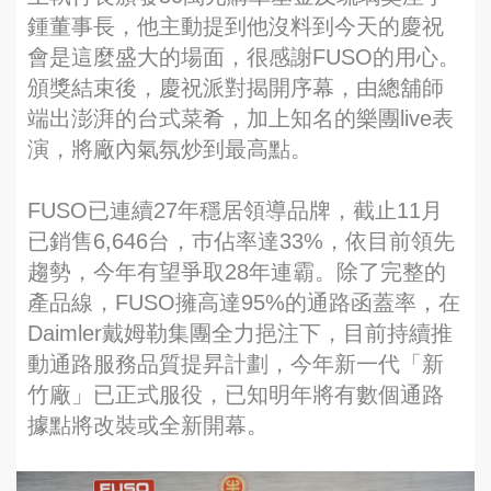
鍾董事長，他主動提到他沒料到今天的慶祝
會是這麼盛大的場面，很感謝FUSO的用心。
頒獎結束後，慶祝派對揭開序幕，由總舖師
端出澎湃的台式菜肴，加上知名的樂團live表
演，將廠內氣氛炒到最高點。
FUSO已連續27年穩居領導品牌，截止11月
已銷售6,646台，巿佔率達33%，依目前領先
趨勢，今年有望爭取28年連霸。除了完整的
產品線，FUSO擁高達95%的通路函蓋率，在
Daimler戴姆勒集團全力挹注下，目前持續推
動通路服務品質提昇計劃，今年新一代「新
竹廠」已正式服役，已知明年將有數個通路
據點將改裝或全新開幕。