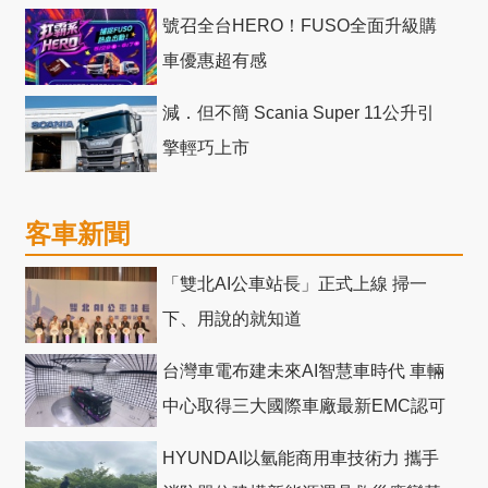
號召全台HERO！FUSO全面升級購
車優惠超有感
減．但不簡 Scania Super 11公升引
擎輕巧上市
客車新聞
「雙北AI公車站長」正式上線 掃一
下、用說的就知道
台灣車電布建未來AI智慧車時代 車輛
中心取得三大國際車廠最新EMC認可
HYUNDAI以氫能商用車技術力 攜手