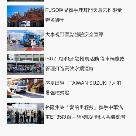
回機票
FUSO跨界攜手鹿耳門天后宮推限量
聯名御守
大車視野盲點體驗安全宣導
ISUZU節能駕駛推廣活動 從車輛能效
管理打造高效永續運輸
盛夏出遊！TAIWAN SUZUKI 7月消
暑強檔齊發
裕隆集團「愛的里程數」攜手中華汽
車ET35以自主研發賦能職人共織臺灣
社會善循環