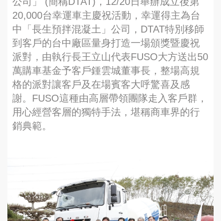
公司」 (簡稱DTAT)，12/20日舉辦成立後第
20,000台幸運車主慶祝活動，幸運得主為台
中「長生預拌混凝土」公司，DTAT特別移師
到客戶的台中廠區量身打造一場頒獎暨慶祝
派對，由執行長王立山代表FUSO大方送出50
萬購車基金予客戶鍾雲城董事長，整場高規
格的派對讓客戶及在場賓客大呼驚喜及感
謝。FUSO這種由高層帶領團隊走入客戶群，
用心經營客層的獨特手法，堪稱商車界的行
銷典範。