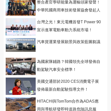
整合產官學研能量為運輸頭家發聲！
中華民國商用車技術發展協會發起人
籌備會首度舉行
台灣之光！東元電機首發T Power 90
宣示進軍電動車動力系統市場！
汽車貨運業發展願景與政策藍圖芻議
為國家隊鋪路？韓國領先全球發佈自
動駕駛汽車安全標準！
美國交通部於2020 CES消費電子展
發佈最新自動駕駛指導文件！
HITACHI與TomTom合作為ADAS應
用與導航研發即時道路危險訊息服