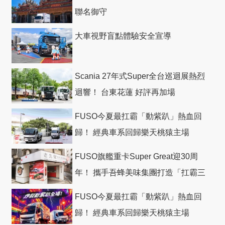
聯名御守
大車視野盲點體驗安全宣導
Scania 27年式Super全台巡迴展熱烈
迴響！ 台東花蓮 好評再加場
FUSO今夏最扛霸「動紫趴」熱血回
歸！ 經典車系回歸樂天桃猿主場
FUSO旗艦重卡Super Great迎30周
年！ 攜手吾蜂美味集團打造「扛霸三
十」 主題店
FUSO今夏最扛霸「動紫趴」熱血回
歸！ 經典車系回歸樂天桃猿主場