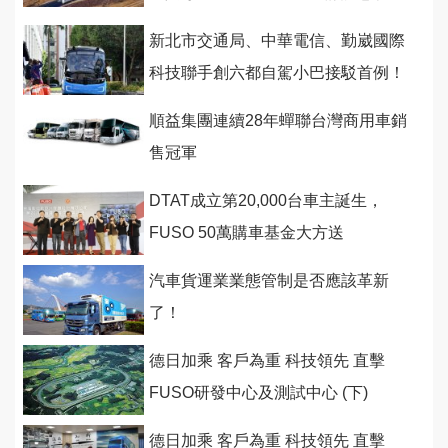
務！
新北市交通局、中華電信、勤崴國際
科技聯手創六都自駕小巴接駁首例！
順益集團連續28年蟬聯台灣商用車銷
售冠軍
DTAT成立第20,000台車主誕生，
FUSO 50萬購車基金大方送
汽車貨運業業態管制是否應該革新
了！
德日加乘 客戶為重 科技領先 直擊
FUSO研發中心及測試中心 (下)
德日加乘 客戶為重 科技領先 直擊