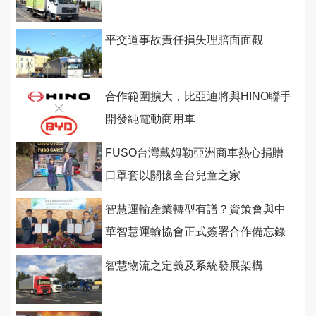
平交道事故責任損失理賠面面觀
合作範圍擴大，比亞迪將與HINO聯手
開發純電動商用車
FUSO台灣戴姆勒亞洲商車熱心捐贈
口罩套以關懷全台兒童之家
智慧運輸產業轉型有譜？資策會與中
華智慧運輸協會正式簽署合作備忘錄
智慧物流之定義及系統發展架構